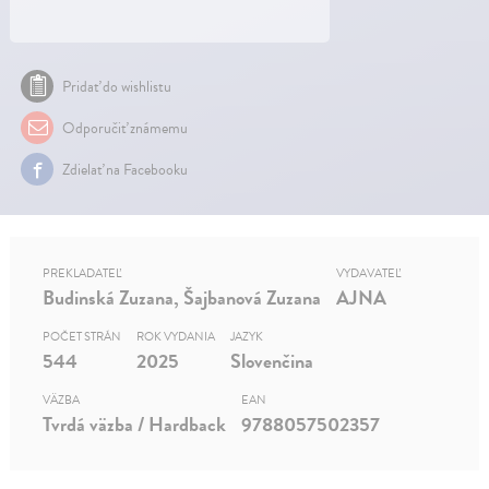
Pridať do wishlistu
Odporučiť známemu
Zdielať na Facebooku
PREKLADATEĽ
VYDAVATEĽ
Budinská Zuzana, Šajbanová Zuzana
AJNA
POČET STRÁN
ROK VYDANIA
JAZYK
544
2025
Slovenčina
VÄZBA
EAN
Tvrdá väzba / Hardback
9788057502357