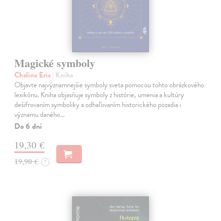
Magické symboly
Chaline Eric
| Kniha
Objavte najvýznamnejšie symboly sveta pomocou tohto obrázkového
lexikónu. Kniha objasňuje symboly z histórie, umenia a kultúry
dešifrovaním symboliky a odhaľovaním historického pozadia i
významu daného…
Do 6 dní
19,30 €
19,90 €
?