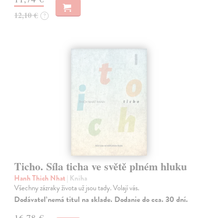
12,10 €
?
Ticho. Síla ticha ve světě plném hluku
Hanh Thich Nhat
| Kniha
Všechny zázraky života už jsou tady. Volají vás.
Dodávateľ nemá titul na sklade. Dodanie do cca. 30 dní.
16,78 €