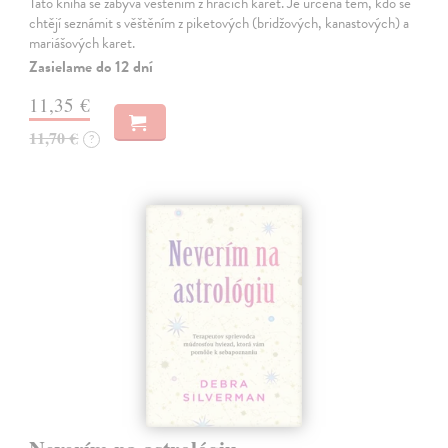
Tato kniha se zabývá věštěním z hracích karet. Je určena těm, kdo se
chtějí seznámit s věštěním z piketových (bridžových, kanastových) a
mariášových karet.
Zasielame do 12 dní
11,35 €
11,70 €
?