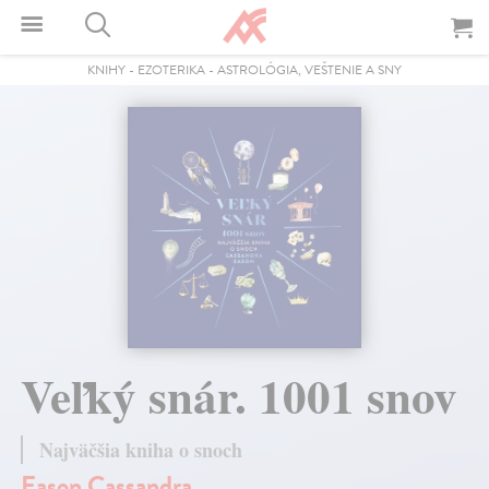
KNIHY
-
EZOTERIKA
-
ASTROLÓGIA, VEŠTENIE A SNY
Veľký snár. 1001 snov
Najväčšia kniha o snoch
Eason Cassandra