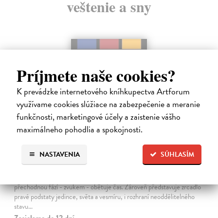
veštenie a sny
Príjmete naše cookies?
K prevádzke internetového kníhkupectva Artforum
využívame cookies slúžiace na zabezpečenie a meranie
funkčnosti, marketingové účely a zaistenie vášho
maximálneho pohodlia a spokojnosti.
Zrcadlo živého času
NASTAVENIA
SÚHLASÍM
Noe Miroslav
| Kniha
Zpívající mísa je symbolem rituálu, ve kterém se tichem a jeho
přechodnou fází - zvukem - obětuje čas. Zároveň představuje zrcadlo
pravé podstaty jedince, světa a vesmíru, i rozhraní neoddělitelného
stavu…