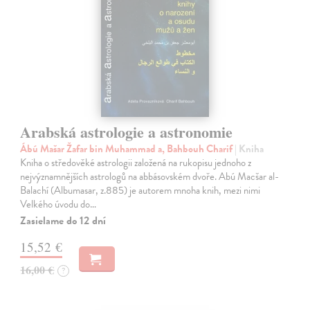
Arabská astrologie a astronomie
Ábú Mašar Žafar bin Muhammad a, Bahbouh Charif
| Kniha
Kniha o středověké astrologii založená na rukopisu jednoho z
nejvýznamnějších astrologů na abbásovském dvoře. Abú Macšar al-
Balachí (Albumasar, z.885) je autorem mnoha knih, mezi nimi
Velkého úvodu do…
Zasielame do 12 dní
15,52 €
16,00 €
?