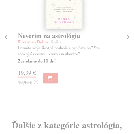
Neverím na astrológiu
V 
Silverman Debra
| Kniha
Šte
Poznáte svoje životné poslanie a napĺňate ho? Ste
Kaž
spokojní s cestou, ktorou sa uberáte?
Za
Zasielame do 10 dní
12
19,39 €
12
19,99 €
?
Ďalšie z kategórie astrológia,