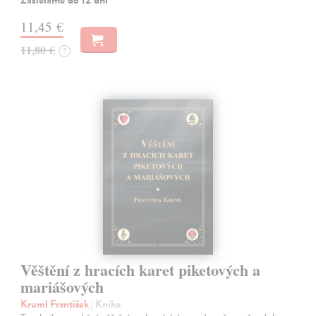
Zasielame do 12 dní
11,45 €
11,80 €
?
Věštění z hracích karet piketových a
mariášových
Kruml František
| Kniha