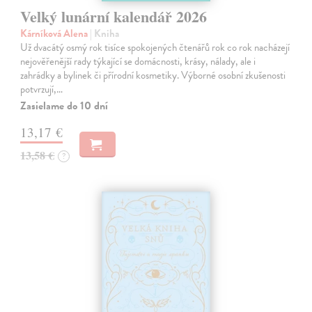
Velký lunární kalendář 2026
Kárníková Alena
| Kniha
Už dvacátý osmý rok tisíce spokojených čtenářů rok co rok nacházejí
nejověřenější rady týkající se domácnosti, krásy, nálady, ale i
zahrádky a bylinek či přírodní kosmetiky. Výborné osobní zkušenosti
potvrzují,…
Zasielame do 10 dní
13,17 €
13,58 €
?