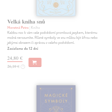
Velká kniha snů
Novotná Petra
| Kniha
Každou noc k vám vaše podvědomí promlouvá jazykem, kterému
možná nerozumíte. Různé symboly ve snu můžou být šifrou nebo
jakýmsi obrazem či zprávou z vašeho podvědomí.
Zasielame do 12 dní
24,80 €
26,10 €
?