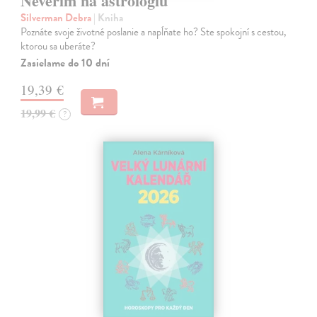
Neverím na astrológiu
Silverman Debra
| Kniha
Poznáte svoje životné poslanie a napĺňate ho? Ste spokojní s cestou,
ktorou sa uberáte?
Zasielame do 10 dní
19,39 €
19,99 €
?