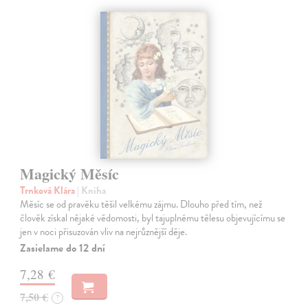
Magický Měsíc
Trnková Klára
| Kniha
Měsíc se od pravěku těšil velkému zájmu. Dlouho před tím, než
člověk získal nějaké vědomosti, byl tajuplnému tělesu objevujícímu se
jen v noci přisuzován vliv na nejrůznější děje.
Zasielame do 12 dní
7,28 €
7,50 €
?