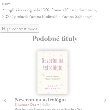
snov
Z anglického originálu 1001 Dreams (Cassandra Eason,
2023) preložili Zuzana Budinská a Zuzana Šajbanová.
High-contrast mode
Podobné tituly
Neverím na astrológiu
Silverman Debra
| Kniha
P
Poznáte svoje životné poslanie a napĺňate ho? Ste