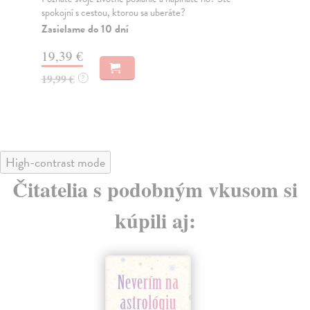
Kr
spokojní s cestou, ktorou sa uberáte?
Na 
Zasielame do 10 dní
opa
19,39 €
19,99 €
?
11
High-contrast mode
Čitatelia s podobným vkusom si
kúpili aj: