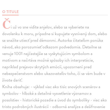
O TITULE
Č
i už vo sne vidíte anjelov, alebo sa vyberiete na
dovolenku k moru, prípadne si kupujete vysnívaný dom, alebo
sa snažíte utiecť pred démonmi. Autorka čitateľom ponúka
návod, ako porozumieť odkazom podvedomia. Detailne sa
venuje 1001 najčastejšie sa vyskytujúcim symbolom a
motívom a načrtáva možné spôsoby ich interpretácie,
napríklad prejavov skrytých emócií, upozornení pred
nebezpečenstvom alebo ukazovateľov toho, či sa vám bude v
živote dariť.
Kniha obsahuje: - výklad viac ako tisíc snových scenárov a
symbolov - hlboké a detailné vysvetlenie významov a
posolstiev - historické pozadie a úvod do symboliky - viac ako
tristo podrobných ilustrácií - odborná analýza a dešifrovanie