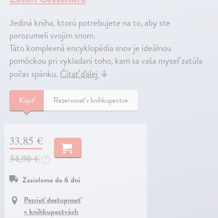
Jediná kniha, ktorú potrebujete na to, aby ste
porozumeli svojim snom.
Táto komplexná encyklopédia snov je ideálnou
pomôckou pri vykladaní toho, kam sa vaša myseľ zatúla
počas spánku.
Čítať ďalej
↓
Kúpiť
Rezervovať v kníhkupectve
33,85 €
34,90 €
?
Zasielame do 6 dní
Pozrieť dostupnosť
v kníhkupectvách