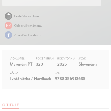
Pridať do wishlistu
Odporučiť známemu
Zdielať na Facebooku
VYDAVATEĽ
POČET STRÁN
ROK VYDANIA
JAZYK
Marenčin PT
320
2025
Slovenčina
VÄZBA
EAN
Tvrdá väzba / Hardback
9788056913635
O TITULE