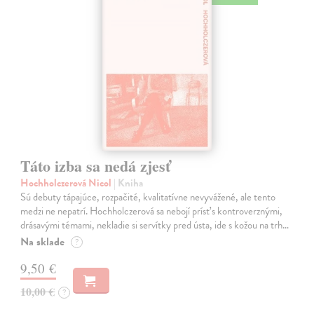
Táto izba sa nedá zjesť
Hochholczerová Nicol
| Kniha
Sú debuty tápajúce, rozpačité, kvalitatívne nevyvážené, ale tento
medzi ne nepatrí. Hochholczerová sa nebojí prísť s kontroverznými,
drásavými témami, nekladie si servítky pred ústa, ide s kožou na trh…
Na sklade
?
9,50 €
10,00 €
?