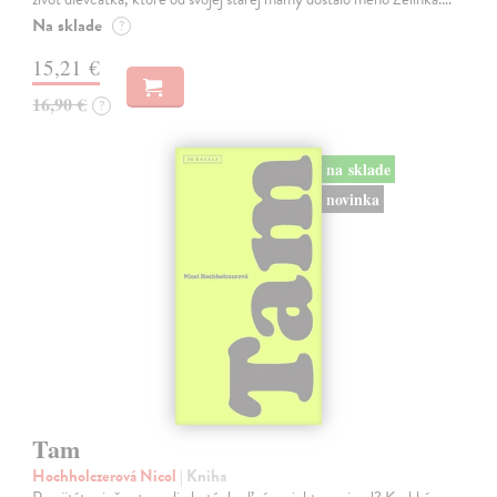
Na sklade
?
15,21 €
16,90 €
?
na sklade
novinka
Tam
Hochholczerová Nicol
| Kniha