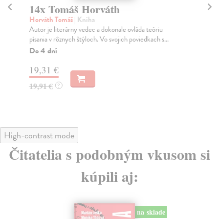
14x Tomáš Horváth
H
Horváth Tomáš
| Kniha
Ja
Autor je literárny vedec a dokonale ovláda teóriu
Nie
písania v rôznych štýloch. Vo svojich poviedkach s...
Orm
Do 4 dní
Za
19,31 €
20
19,91 €
?
High-contrast mode
Čitatelia s podobným vkusom si
kúpili aj:
na sklade