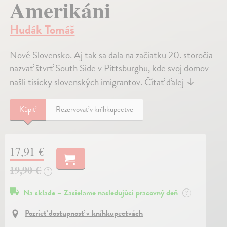
Amerikáni
Hudák Tomáš
Nové Slovensko. Aj tak sa dala na začiatku 20. storočia
nazvať štvrť South Side v Pittsburghu, kde svoj domov
našli tisícky slovenských imigrantov.
Čítať ďalej
↓
Kúpiť
Rezervovať v kníhkupectve
17,91 €
19,90 €
?
Na sklade – Zasielame nasledujúci pracovný deň
?
Pozrieť dostupnosť v kníhkupectvách