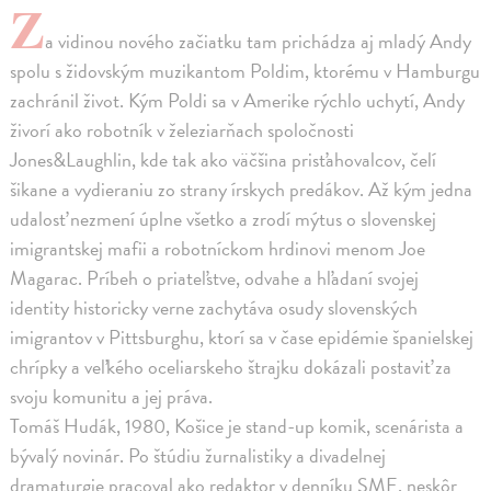
Z
a vidinou nového začiatku tam prichádza aj mladý Andy
spolu s židovským muzikantom Poldim, ktorému v Hamburgu
zachránil život. Kým Poldi sa v Amerike rýchlo uchytí, Andy
živorí ako robotník v železiarňach spoločnosti
Jones&Laughlin, kde tak ako väčšina prisťahovalcov, čelí
šikane a vydieraniu zo strany írskych predákov. Až kým jedna
udalosť nezmení úplne všetko a zrodí mýtus o slovenskej
imigrantskej mafii a robotníckom hrdinovi menom Joe
Magarac. Príbeh o priateľstve, odvahe a hľadaní svojej
identity historicky verne zachytáva osudy slovenských
imigrantov v Pittsburghu, ktorí sa v čase epidémie španielskej
chrípky a veľkého oceliarskeho štrajku dokázali postaviť za
svoju komunitu a jej práva.
Tomáš Hudák, 1980, Košice je stand-up komik, scenárista a
bývalý novinár. Po štúdiu žurnalistiky a divadelnej
dramaturgie pracoval ako redaktor v denníku SME, neskôr