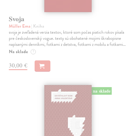
Svoja
Müller Ema
| Kniha
svoja je zveľadená verzia textov, ktoré som počas piatich rokov písala
pre československý vogue. texty sú obohatené mojimi škrabopisne
napísanými denníkmi, fotkami z detstva, fotkami z mobilu a fotkami…
Na sklade
?
30,00 €
na sklade