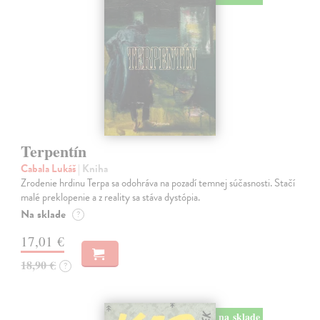
Terpentín
Cabala Lukáš
| Kniha
Zrodenie hrdinu Terpa sa odohráva na pozadí temnej súčasnosti. Stačí
malé preklopenie a z reality sa stáva dystópia.
Na sklade
?
17,01 €
18,90 €
?
na sklade