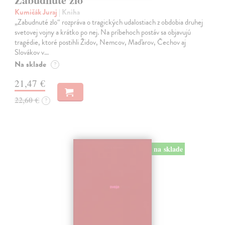
Kumičák Juraj
| Kniha
„Zabudnuté zlo“ rozpráva o tragických udalostiach z obdobia druhej
svetovej vojny a krátko po nej. Na príbehoch postáv sa objavujú
tragédie, ktoré postihli Židov, Nemcov, Maďarov, Čechov aj
Slovákov v…
Na sklade
?
21,47 €
22,60 €
?
na sklade