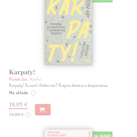
Karpaty!
Púček Ján
| Kniha
Karpaty! Tu som! Alebo nie? Krajina detstva a dospievania.
Na sklade
?
18,05 €
19,00 €
?
na sklade