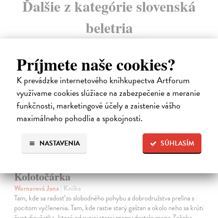
Ďalšie z kategórie slovenská
beletria
na sklade
Príjmete naše cookies?
K prevádzke internetového kníhkupectva Artforum
využívame cookies slúžiace na zabezpečenie a meranie
funkčnosti, marketingové účely a zaistenie vášho
maximálneho pohodlia a spokojnosti.
NASTAVENIA
SÚHLASÍM
Kolotočárka
Wernerová Jana
| Kniha
Tam, kde sa radosť zo slobodného pohybu a dobrodružstva prelína s
pocitom vyčlenenia. Tam, kde rastie starý gaštan a okolo neho sa krúti
život dievčatka, ktoré od svojej starej mamy dostalo meno Zelinka.…