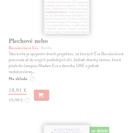
Plechové nebo
Borušovičová Eva
| Kniha
Táto kniha je spojením dvoch projektov, na ktorých Eva Borušovičová
pracovala až do svojich posledných dní. Jednak zbierky textov, ktoré
písala do časopisu Madam Eva a denníka SME a jednak
nedokončenej…
Na sklade
?
18,91 €
19,90 €
?
na sklade