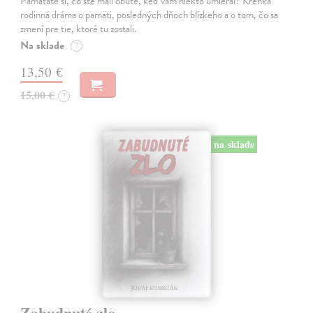
Pamätáte si, čo ste mali obuté, keď vám niekto umieral? Krehká
rodinná dráma o pamäti, posledných dňoch blízkeho a o tom, čo sa
zmení pre tie, ktoré tu zostali.
Na sklade
?
13,50 €
15,00 €
?
na sklade
Zabudnuté zlo