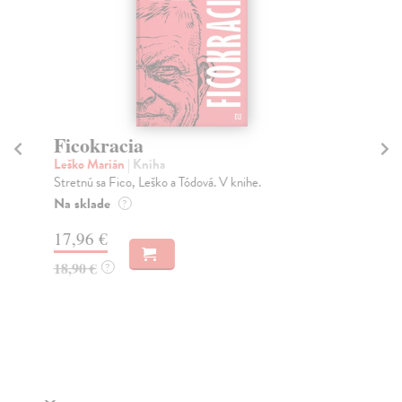
Ficokracia
Iz
Leško Marián
| Kniha
Bra
Stretnú sa Fico, Leško a Tódová. V knihe.
Deb
isl
Na sklade
?
Na
17,96 €
16
18,90 €
?
17