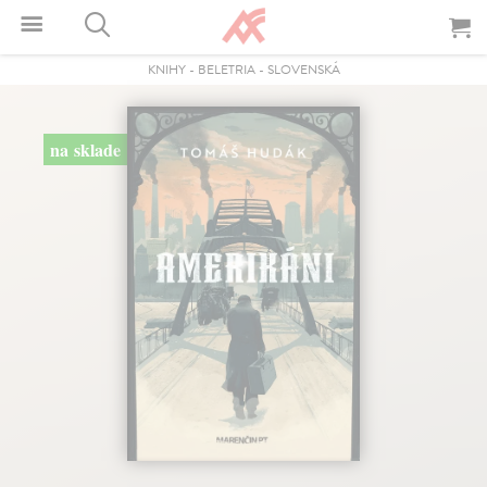
KNIHY
-
BELETRIA
-
SLOVENSKÁ
na sklade