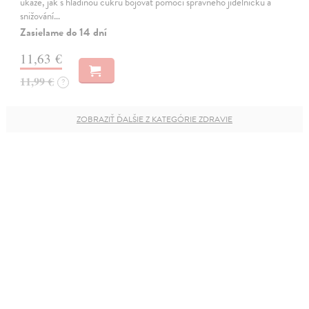
ukáže, jak s hladinou cukru bojovat pomocí správného jídelníčku a
snižování…
Zasielame do 14 dní
11,63 €
11,99 €
?
ZOBRAZIŤ ĎALŠIE Z KATEGÓRIE ZDRAVIE