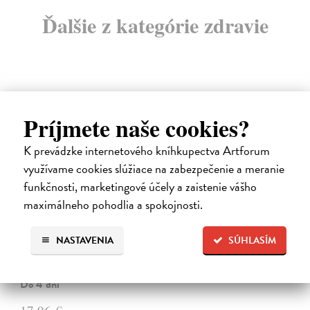
Ďalšie z kategórie zdravie
Príjmete naše cookies?
novinka
K prevádzke internetového kníhkupectva Artforum
využívame cookies slúžiace na zabezpečenie a meranie
funkčnosti, marketingové účely a zaistenie vášho
maximálneho pohodlia a spokojnosti.
Kód zad
NASTAVENIA
SÚHLASÍM
Novotný Michal
| Kniha
Co dělat, když vás bolí záda? Cvičit?
Do 4 dní