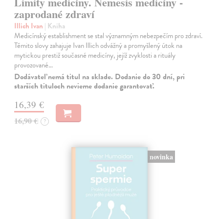
Limity medicíny. Nemesis medicíny -
zaprodané zdraví
Illich Ivan
| Kniha
Medicínský establishment se stal významným nebezpečím pro zdraví.
Těmito slovy zahajuje Ivan Illich odvážný a promyšlený útok na
mytickou prestiž současné medicíny, jejíž zvyklosti a rituály
provozované…
Dodávateľ nemá titul na sklade. Dodanie do 30 dní, pri
starších tituloch nevieme dodanie garantovať.
16,39 €
16,90 €
?
novinka