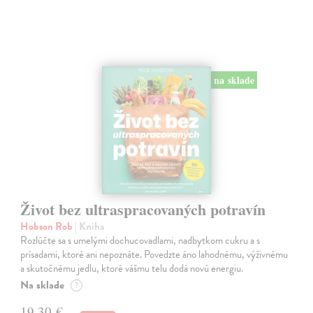
na sklade
Život bez ultraspracovaných potravín
Hobson Rob
| Kniha
Rozlúčte sa s umelými dochucovadlami, nadbytkom cukru a s
prísadami, ktoré ani nepoznáte. Povedzte áno lahodnému, výživnému
a skutočnému jedlu, ktoré vášmu telu dodá novú energiu.
Na sklade
?
19,30 €