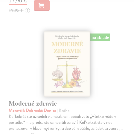
17,96 €
19,95 €
?
na sklade
Moderné zdravie
Moravčík Debrecká Denisa
| Kniha
Koľkokrát ste už sedeli v ambulancii, počuli vetu „Všetko máte v
poriadku“ – a predsa ste sa necítili zdraví? Koľkokrát ste v noci
prehadzovali v hlave myšlienky, srdce vám búšilo, žalúdok sa zvieral,…