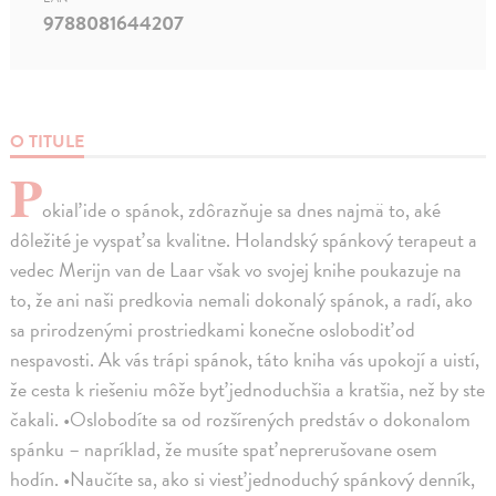
9788081644207
O TITULE
P
okiaľ ide o spánok, zdôrazňuje sa dnes najmä to, aké
dôležité je vyspať sa kvalitne. Holandský spánkový terapeut a
vedec Merijn van de Laar však vo svojej knihe poukazuje na
to, že ani naši predkovia nemali dokonalý spánok, a radí, ako
sa prirodzenými prostriedkami konečne oslobodiť od
nespavosti. Ak vás trápi spánok, táto kniha vás upokojí a uistí,
že cesta k riešeniu môže byť jednoduchšia a kratšia, než by ste
čakali. •Oslobodíte sa od rozšírených predstáv o dokonalom
spánku – napríklad, že musíte spať neprerušovane osem
hodín. •Naučíte sa, ako si viesť jednoduchý spánkový denník,