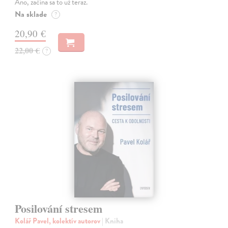
Áno, začína sa to už teraz.
Na sklade
?
20,90 €
22,00 €
?
Posilování stresem
Kolář Pavel, kolektív autorov
| Kniha