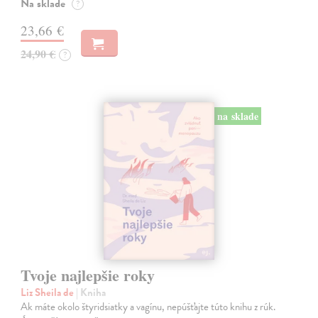
Na sklade
?
23,66 €
24,90 €
?
na sklade
Tvoje najlepšie roky
Liz Sheila de
| Kniha
Ak máte okolo štyridsiatky a vagínu, nepúšťajte túto knihu z rúk.