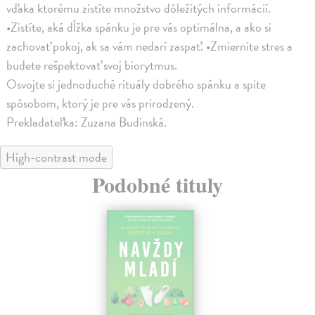
vďaka ktorému zistíte množstvo dôležitých informácií.
•Zistíte, aká dĺžka spánku je pre vás optimálna, a ako si
zachovať pokoj, ak sa vám nedarí zaspať. •Zmiernite stres a
budete rešpektovať svoj biorytmus.
Osvojte si jednoduché rituály dobrého spánku a spite
spôsobom, ktorý je pre vás prirodzený.
Prekladateľka: Zuzana Budinská.
High-contrast mode
Podobné tituly