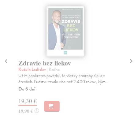
Zdravie bez liekov
N
Kužela Ladislav
| Kniha
Hy
Už Hippokrates povedal, že všetky choroby sídlia v
Kni
črevách. Ľudstvu trvalo viac než 2 400 rokov, kým...
kom
mod
Do 6 dní
Do
19,30 €
22
19,90 €
?
23