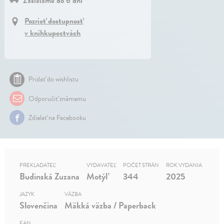
Zasielame do 6 dní
Pozrieť dostupnosť
v kníhkupectvách
Pridať do wishlistu
Odporučiť známemu
Zdielať na Facebooku
PREKLADATEĽ
VYDAVATEĽ
POČET STRÁN
ROK VYDANIA
Budinská Zuzana
Motýľ
344
2025
JAZYK
VÄZBA
Slovenčina
Mäkká väzba / Paperback
EAN