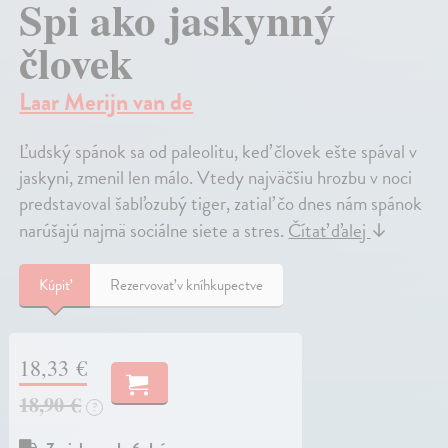
Spi ako jaskynný
človek
Laar Merijn van de
Ľudský spánok sa od paleolitu, keď človek ešte spával v
jaskyni, zmenil len málo. Vtedy najväčšiu hrozbu v noci
predstavoval šabľozubý tiger, zatiaľ čo dnes nám spánok
narúšajú najmä sociálne siete a stres.
Čítať ďalej
↓
Kúpiť
Rezervovať v kníhkupectve
18,33 €
18,90 €
?