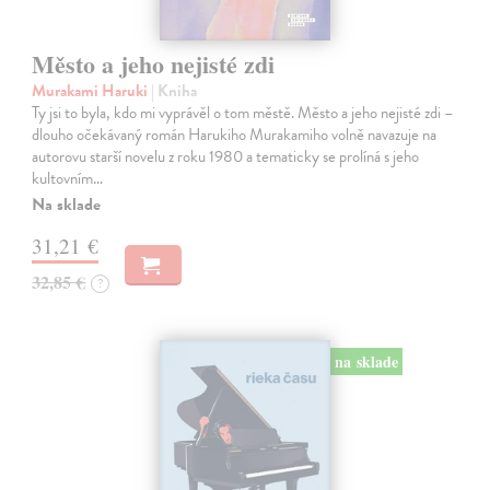
Město a jeho nejisté zdi
Murakami Haruki
| Kniha
Ty jsi to byla, kdo mi vyprávěl o tom městě. Město a jeho nejisté zdi –
dlouho očekávaný román Harukiho Murakamiho volně navazuje na
autorovu starší novelu z roku 1980 a tematicky se prolíná s jeho
kultovním…
Na sklade
31,21 €
32,85 €
?
na sklade