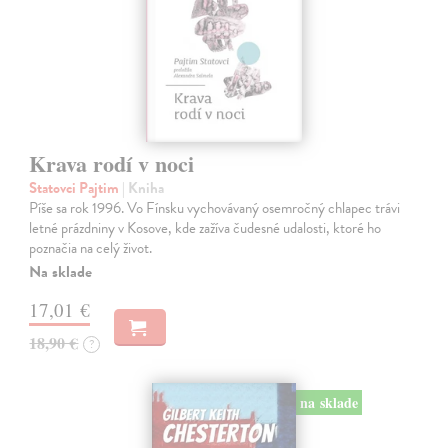
Krava rodí v noci
Statovci Pajtim
| Kniha
Píše sa rok 1996. Vo Fínsku vychovávaný osemročný chlapec trávi
letné prázdniny v Kosove, kde zažíva čudesné udalosti, ktoré ho
poznačia na celý život.
Na sklade
17,01 €
18,90 €
?
na sklade