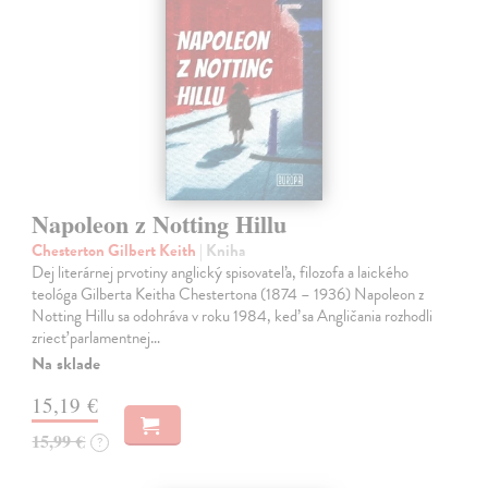
Napoleon z Notting Hillu
Chesterton Gilbert Keith
| Kniha
Dej literárnej prvotiny anglický spisovateľa, filozofa a laického
teológa Gilberta Keitha Chestertona (1874 – 1936) Napoleon z
Notting Hillu sa odohráva v roku 1984, keď sa Angličania rozhodli
zriecť parlamentnej…
Na sklade
15,19 €
15,99 €
?