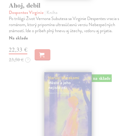
Ahoj, debil
Despentes Virginie
| Kniha
Po trilógii Život Vernona Subutexa sa Virginie Despentes vracia s
románom, ktorý pripomína ultrasúčasnú verziu Nebezpečných
známostí. Ide o príbeh plný hnevu aj útechy, vzdoru aj prijatia.
Na sklade
22,33 €
23,50 €
?
na sklade