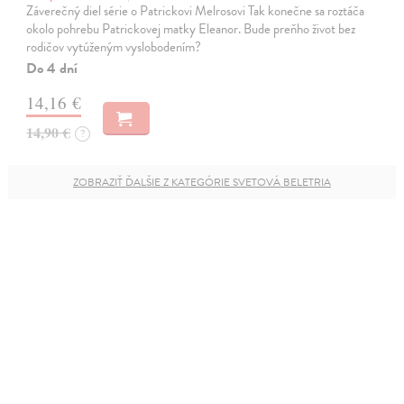
Záverečný diel série o Patrickovi Melrosovi Tak konečne sa roztáča
okolo pohrebu Patrickovej matky Eleanor. Bude preňho život bez
rodičov vytúženým vyslobodením?
Do 4 dní
14,16 €
14,90 €
?
ZOBRAZIŤ ĎALŠIE Z KATEGÓRIE SVETOVÁ BELETRIA