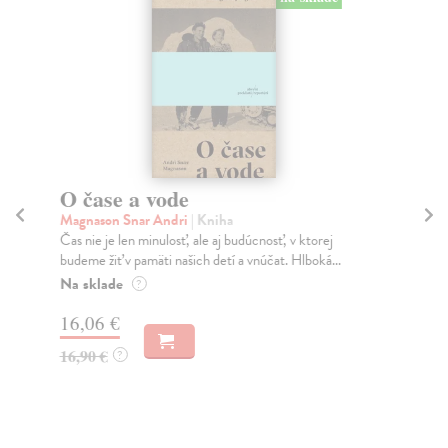
O čase a vode
Z
Magnason Snar Andri
| Kniha
Hor
Čas nie je len minulosť, ale aj budúcnosť, v ktorej
Keď
budeme žiť v pamäti našich detí a vnúčat. Hlboká...
Ber
Na sklade
Do
?
16,06 €
12
16,90 €
12
?