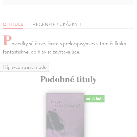
O TITULE
RECENZIE / UKÁŽKY
1
P
oviedky sú čtivé, často s prekvapivým zvratom či ľahko
fantastiskné, do hláv sa zavŕtavajúce.
High-contrast mode
Podobné tituly
na sklade