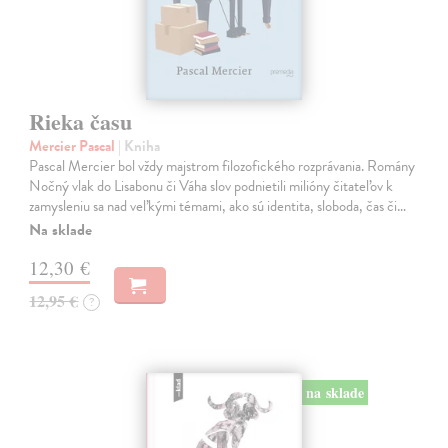
Rieka času
Mercier Pascal
| Kniha
Pascal Mercier bol vždy majstrom filozofického rozprávania. Romány
Nočný vlak do Lisabonu či Váha slov podnietili milióny čitateľov k
zamysleniu sa nad veľkými témami, ako sú identita, sloboda, čas či…
Na sklade
12,30 €
12,95 €
?
na sklade