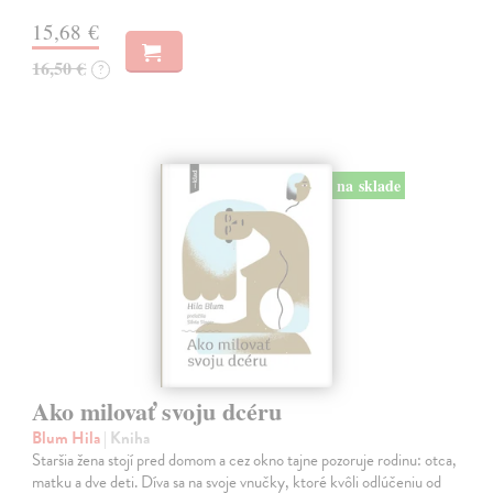
15,68 €
16,50 €
?
na sklade
Ako milovať svoju dcéru
Blum Hila
| Kniha
Staršia žena stojí pred domom a cez okno tajne pozoruje rodinu: otca,
matku a dve deti. Díva sa na svoje vnučky, ktoré kvôli odlúčeniu od