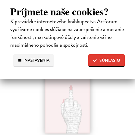
Dvadsaťpäťročná Takako si žila pomerne bezstarostne až do dňa, keď
Príjmete naše cookies?
jej priateľ Hideaki, za ktorého sa chcela vydať, len tak mimochodom
oznámi, že ju podvádza a žení sa s inou. Jej život sa zrazu rúca.
K prevádzke internetového kníhkupectva Artforum
Na sklade
využívame cookies slúžiace na zabezpečenie a meranie
13,71 €
funkčnosti, marketingové účely a zaistenie vášho
maximálneho pohodlia a spokojnosti.
14,90 €
?
NASTAVENIA
SÚHLASÍM
na sklade