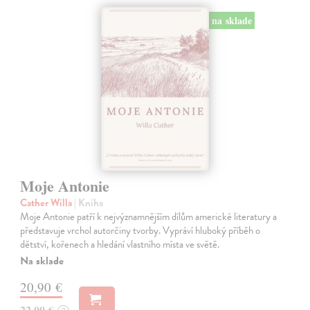
na sklade
Moje Antonie
Cather Willa
| Kniha
Moje Antonie patří k nejvýznamnějším dílům americké literatury a
představuje vrchol autorčiny tvorby. Vypráví hluboký příběh o
dětství, kořenech a hledání vlastního místa ve světě.
Na sklade
20,90 €
22,00 €