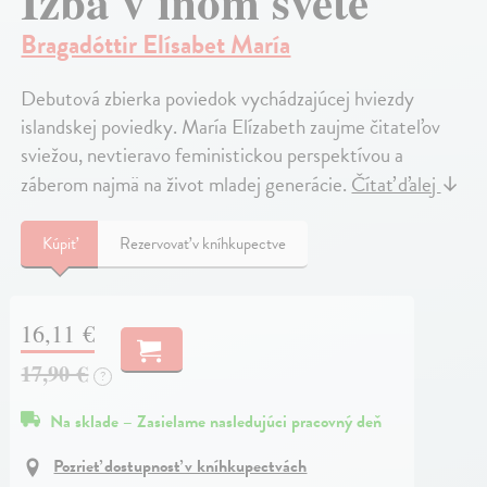
Izba v inom svete
Bragadóttir Elísabet María
Debutová zbierka poviedok vychádzajúcej hviezdy
islandskej poviedky. María Elízabeth zaujme čitateľov
sviežou, nevtieravo feministickou perspektívou a
záberom najmä na život mladej generácie.
Čítať ďalej
↓
Kúpiť
Rezervovať v kníhkupectve
16,11 €
17,90 €
?
Na sklade – Zasielame nasledujúci pracovný deň
Pozrieť dostupnosť v kníhkupectvách