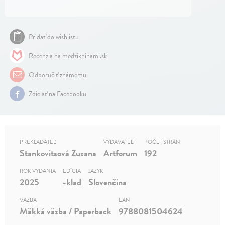
Pridať do wishlistu
Recenzia na medziknihami.sk
Odporučiť známemu
Zdielať na Facebooku
PREKLADATEĽ
VYDAVATEĽ
POČET STRÁN
Stankovitsová Zuzana
Artforum
192
ROK VYDANIA
EDÍCIA
JAZYK
2025
-klad
Slovenčina
VÄZBA
EAN
Mäkká väzba / Paperback
9788081504624