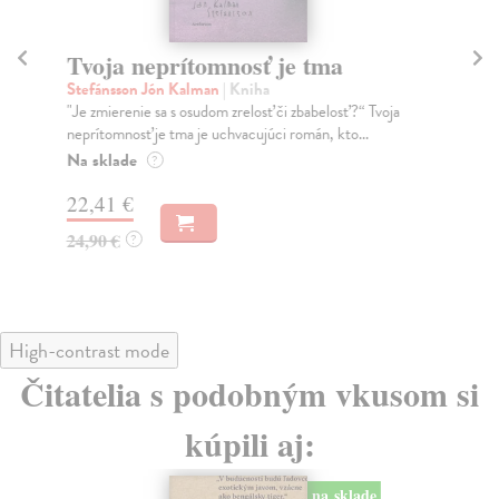
Tvoja neprítomnosť je tma
M
Stefánsson Jón Kalman
| Kniha
Rei
"Je zmierenie sa s osudom zrelosť či zbabelosť?“ Tvoja
Živ
neprítomnosť je tma je uchvacujúci román, kto...
Han
Na sklade
Do
?
22,41 €
18
24,90 €
18
?
High-contrast mode
Čitatelia s podobným vkusom si
kúpili aj:
na sklade