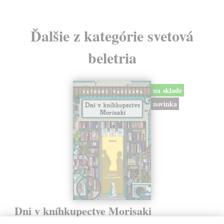
Ďalšie z kategórie svetová
beletria
na sklade
novinka
Dni v kníhkupectve Morisaki
Jagisawa Satoshi
| Kniha