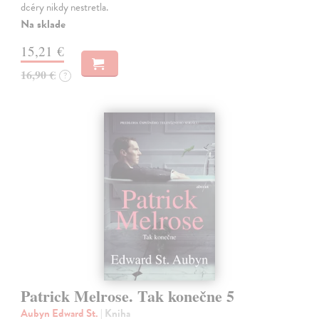
dcéry nikdy nestretla.
Na sklade
15,21 €
16,90 €
?
Patrick Melrose. Tak konečne 5
Aubyn Edward St.
| Kniha