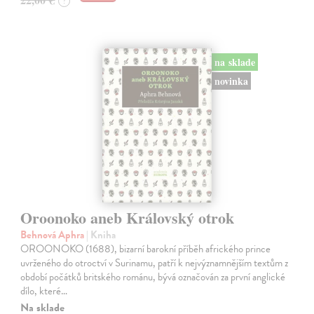
?
na sklade
novinka
Oroonoko aneb Královský otrok
Behnová Aphra
| Kniha
OROONOKO (1688), bizarní barokní příběh afrického prince
uvrženého do otroctví v Surinamu, patří k nejvýznamnějším textům z
období počátků britského románu, bývá označován za první anglické
dílo, které…
Na sklade