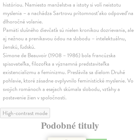
históriou. Namiesto manželstva a istoty si volí neistotu
myslenia – a nachádza Sartrovu prítomnosť ako odpoveď na
dlhoročné volanie.
Pamäti slušného dievčaťa sú nielen kronikou dozrievania, ale
aj nežnou a prenikavou ódou na slobodu – intelektuálnu,
ženskú, ľudskú.
Simone de Beauvoir (1908 – 1986) bola francúzska
spisovateľka, filozofka a významná predstaviteľka
existencializmu a feminizmu. Preslávila sa dielom Druhé
pohlavie, ktoré zásadne ovplyvnilo feministické myslenie. Vo
svojich románoch a esejach skúmala slobodu, vzťahy a
postavenie žien v spoločnosti.
High-contrast mode
Podobné tituly