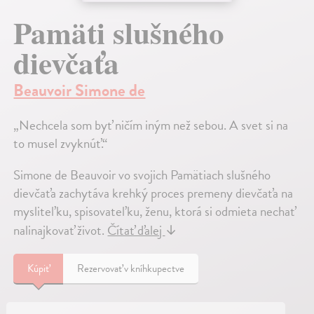
Pamäti slušného
dievčaťa
Beauvoir Simone de
„Nechcela som byť ničím iným než sebou. A svet si na
to musel zvyknúť.“
Simone de Beauvoir vo svojich Pamätiach slušného
dievčaťa zachytáva krehký proces premeny dievčaťa na
mysliteľku, spisovateľku, ženu, ktorá si odmieta nechať
nalinajkovať život.
Čítať ďalej
↓
Kúpiť
Rezervovať v kníhkupectve