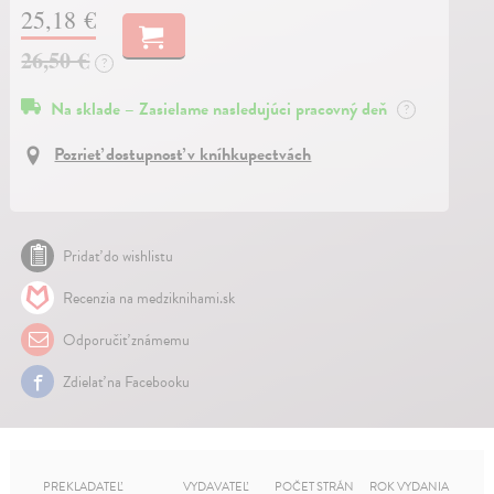
25,18 €
26,50 €
?
Na sklade – Zasielame nasledujúci pracovný deň
?
Pozrieť dostupnosť v kníhkupectvách
Pridať do wishlistu
Recenzia na medziknihami.sk
Odporučiť známemu
Zdielať na Facebooku
PREKLADATEĽ
VYDAVATEĽ
POČET STRÁN
ROK VYDANIA