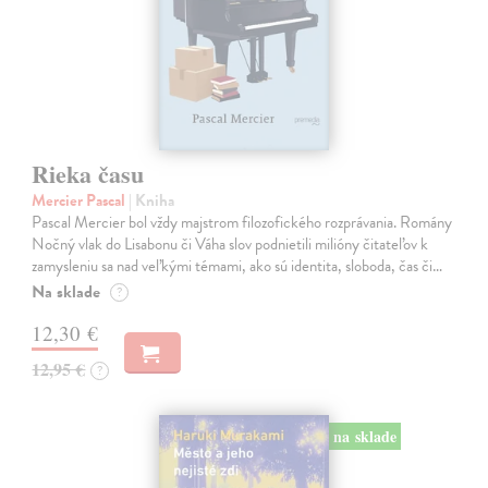
Rieka času
Mercier Pascal
| Kniha
Pascal Mercier bol vždy majstrom filozofického rozprávania. Romány
Nočný vlak do Lisabonu či Váha slov podnietili milióny čitateľov k
zamysleniu sa nad veľkými témami, ako sú identita, sloboda, čas či…
Na sklade
?
12,30 €
12,95 €
?
na sklade