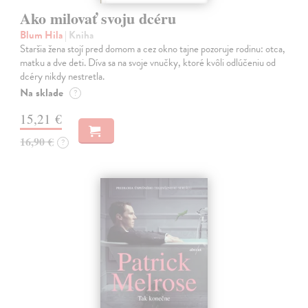
Ako milovať svoju dcéru
Blum Hila
| Kniha
Staršia žena stojí pred domom a cez okno tajne pozoruje rodinu: otca,
matku a dve deti. Díva sa na svoje vnučky, ktoré kvôli odlúčeniu od
dcéry nikdy nestretla.
Na sklade
?
15,21 €
16,90 €
?