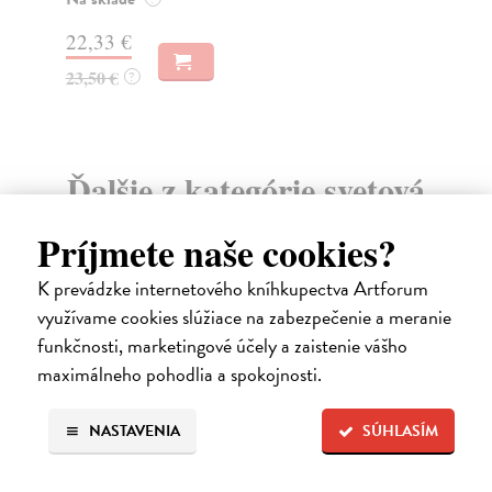
22,33 €
19
23,50 €
20
?
Ďalšie z kategórie svetová
beletria
Príjmete naše cookies?
K prevádzke internetového kníhkupectva Artforum
na sklade
využívame cookies slúžiace na zabezpečenie a meranie
novinka
funkčnosti, marketingové účely a zaistenie vášho
maximálneho pohodlia a spokojnosti.
NASTAVENIA
SÚHLASÍM