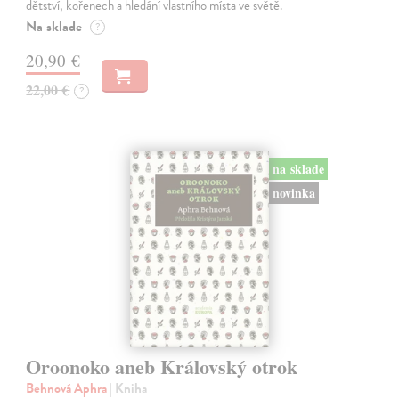
dětství, kořenech a hledání vlastního místa ve světě.
Na sklade
?
20,90 €
22,00 €
?
na sklade
novinka
Oroonoko aneb Královský otrok
Behnová Aphra
| Kniha