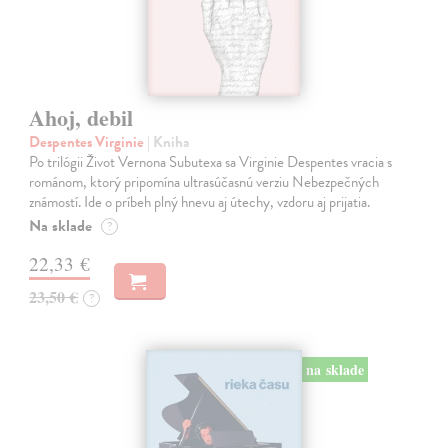
Ahoj, debil
Despentes Virginie
| Kniha
Po trilógii Život Vernona Subutexa sa Virginie Despentes vracia s
románom, ktorý pripomína ultrasúčasnú verziu Nebezpečných
známostí. Ide o príbeh plný hnevu aj útechy, vzdoru aj prijatia.
Na sklade
?
22,33 €
23,50 €
?
na sklade