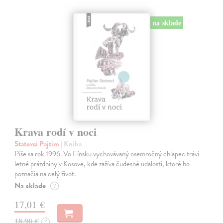
na sklade
Krava rodí v noci
Statovci Pajtim
| Kniha
Píše sa rok 1996. Vo Fínsku vychovávaný osemročný chlapec trávi
letné prázdniny v Kosove, kde zažíva čudesné udalosti, ktoré ho
poznačia na celý život.
Na sklade
?
17,01 €
18,90 €
?