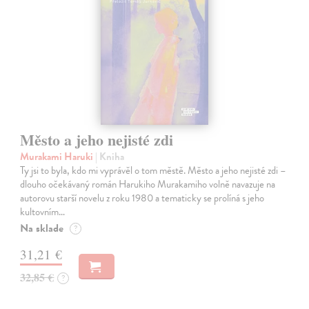
Město a jeho nejisté zdi
Murakami Haruki
| Kniha
Ty jsi to byla, kdo mi vyprávěl o tom městě. Město a jeho nejisté zdi –
dlouho očekávaný román Harukiho Murakamiho volně navazuje na
autorovu starší novelu z roku 1980 a tematicky se prolíná s jeho
kultovním…
Na sklade
?
31,21 €
32,85 €
?