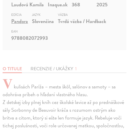
Laudová Kamila
Inaque.sk
368
2025
EDÍCIA
JAZYK
VÄZBA
Pandora
Slovenčina
Tvrdá väzba / Hardback
EAN
9788082072993
O TITULE
RECENZIE / UKÁŽKY
1
V
kulisách Paríža – mesta škôl, salónov a samoty – sa
odohráva príbeh o hľadaní vlastného hlasu.
Z detskej izby plnej kníh cez školské lavice až po prednáškové
sály Sorbonny de Beauvoir kráča s rozumom ostrým ako
britva a citom, ktorý si ešte len formuje jazyk. Rebeluje voči
tichej poslušnosti, voči role určovanej matkou, spoločnosťou,