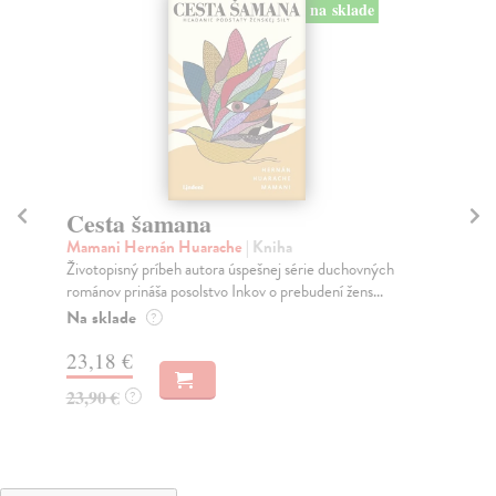
na sklade
Cesta šamana
P
Mamani Hernán Huarache
| Kniha
Sm
Životopisný príbeh autora úspešnej série duchovných
Oce
románov prináša posolstvo Inkov o prebudení žens...
kal
súd
Na sklade
?
Na
23,18 €
27
23,90 €
?
28