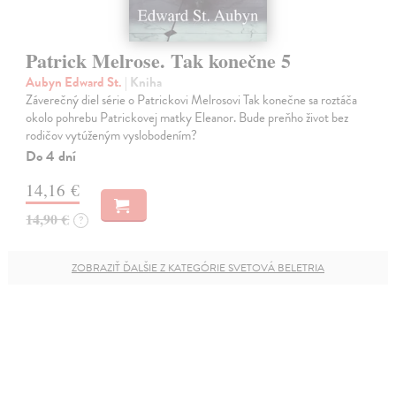
Patrick Melrose. Tak konečne 5
Aubyn Edward St.
| Kniha
Záverečný diel série o Patrickovi Melrosovi Tak konečne sa roztáča
okolo pohrebu Patrickovej matky Eleanor. Bude preňho život bez
rodičov vytúženým vyslobodením?
Do 4 dní
14,16 €
14,90 €
?
ZOBRAZIŤ ĎALŠIE Z KATEGÓRIE SVETOVÁ BELETRIA