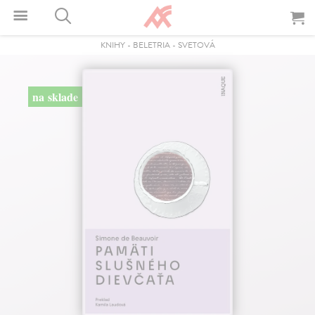
KNIHY
-
BELETRIA
-
SVETOVÁ
na sklade