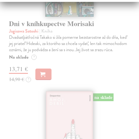
Dni v kníhkupectve Morisaki
Jagisawa Satoshi
| Kniha
Dvadsaťpäťročná Takako si žila pomerne bezstarostne až do dňa, keď
jej priateľ Hideaki, za ktorého sa chcela vydať, len tak mimochodom
oznámi, že ju podvádza a žení sa s inou. Jej život sa zrazu rúca.
Na sklade
?
13,71 €
14,90 €
?
na sklade