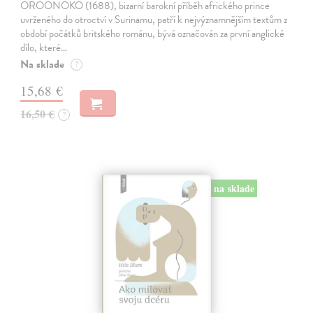
OROONOKO (1688), bizarní barokní příběh afrického prince
uvrženého do otroctví v Surinamu, patří k nejvýznamnějším textům z
období počátků britského románu, bývá označován za první anglické
dílo, které…
Na sklade
?
15,68 €
16,50 €
?
na sklade