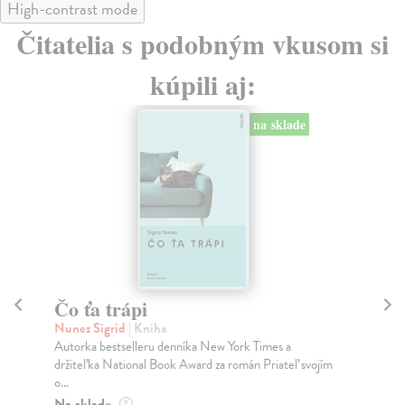
High-contrast mode
Čitatelia s podobným vkusom si
kúpili aj:
na sklade
Čo ťa trápi
P
Nunez Sigrid
| Kniha
Föl
Autorka bestselleru denníka New York Times a
Pos
držiteľka National Book Award za román Priateľ svojím
Föl
o...
pod 
Na sklade
Na
?