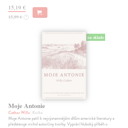
15,19 €
15,99 €
?
na sklade
Moje Antonie
Cather Willa
| Kniha
Moje Antonie patří k nejvýznamnějším dílům americké literatury a
představuje vrchol autorčiny tvorby. Vypráví hluboký příběh o