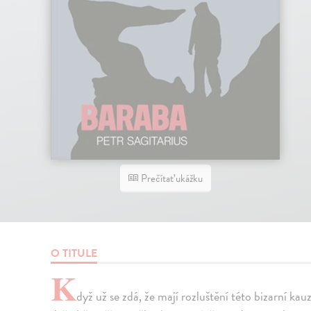
Prečítať ukážku
O TITULE
K
dyž už se zdá, že mají rozluštění této bizarní kau