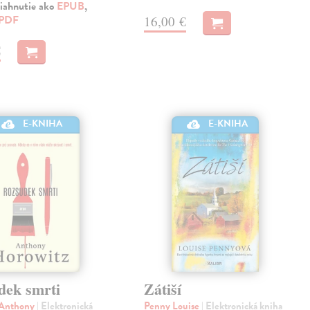
iahnutie ako
EPUB
,
PDF
16,00 €
€
E-KNIHA
E-KNIHA
dek smrti
Zátiší
 Anthony
| Elektronická
Penny Louise
| Elektronická kniha