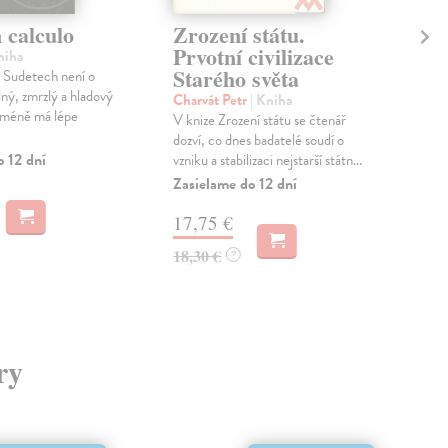
 calculo
Zrození státu.
Sv
Prvotní civilizace
niha
Kar
Starého světa
 Sudetech není o
Sbo
lný, zmrzlý a hladový
nar
Charvát Petr
| Kniha
icméně má lépe
synt
V knize Zrození státu se čtenář
obsa
dozví, co dnes badatelé soudí o
o 12 dní
Zas
vzniku a stabilizaci nejstarší státn...
Zasielame do 12 dní
13
17,75 €
13,
18,30 €
?
ry