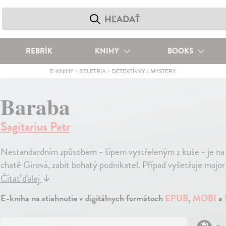
REBRÍK
KNIHY
BOOKS
E-KNIHY
-
BELETRIA
-
DETEKTÍVKY / MYSTERY
Baraba
Sagitarius Petr
Nestandardním způsobem - šípem vystřeleným z kuše - je na vy
chatě Girová, zabit bohatý podnikatel. Případ vyšetřuje majo
Čítať ďalej
↓
E-kniha na stiahnutie v digitálnych formátoch
EPUB
,
MOBI
a