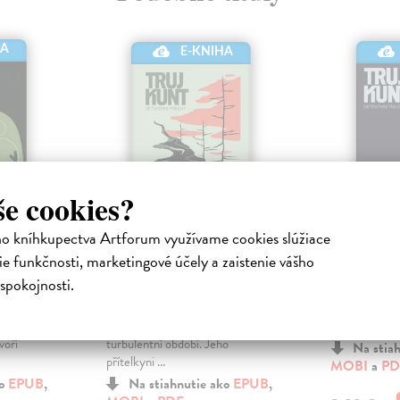
HA
E-KNIHA
še cookies?
ho kníhkupectva Artforum využívame cookies slúžiace
t
Náraz, Prales
Trujkun
e funkčnosti, marketingové účely a zaistenie vášho
ronická
Sagitarius Petr
| Elektronická
Sagitarius Pe
spokojnosti.
kniha
kniha
nt dějově
Major Roman Saran z ostravské
Trujkunt je zv
jšího cípu
kriminálky prožívá v životě další
je i titul krimi
voří
turbulentní období. Jeho
Na stia
přítelkyni ...
MOBI
a
PD
ko
EPUB
,
Na stiahnutie ako
EPUB
,