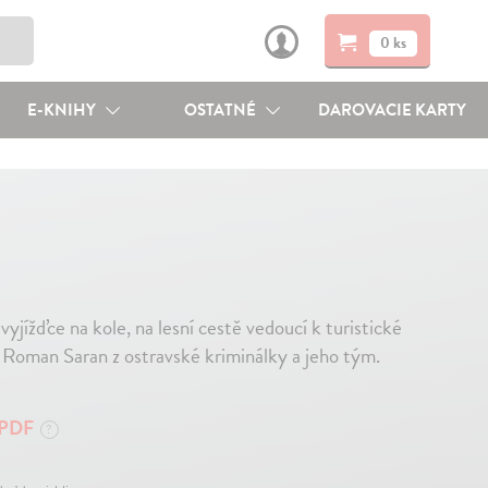
0 ks
E-KNIHY
OSTATNÉ
DAROVACIE KARTY
jížďce na kole, na lesní cestě vedoucí k turistické
r Roman Saran z ostravské kriminálky a jeho tým.
PDF
?