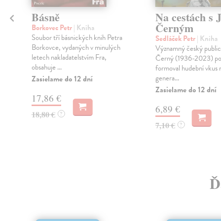
Básně
Na cestách s 
Černým
Borkovec Petr
| Kniha
Soubor tří básnických knih Petra
Sedláček Petr
| Kniha
Borkovce, vydaných v minulých
Významný český publicis
letech nakladatelstvím Fra,
Černý (1936-2023) po 
obsahuje ...
formoval hudební vkus 
genera...
Zasielame do 12 dní
Zasielame do 12 dní
17,86 €
6,89 €
18,80 €
?
7,10 €
?
Ď