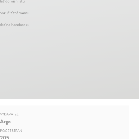
dať do wishlistu
oručiť známemu
elať na Facebooku
VYDAVATEĽ
Argo
POČET STRÁN
205