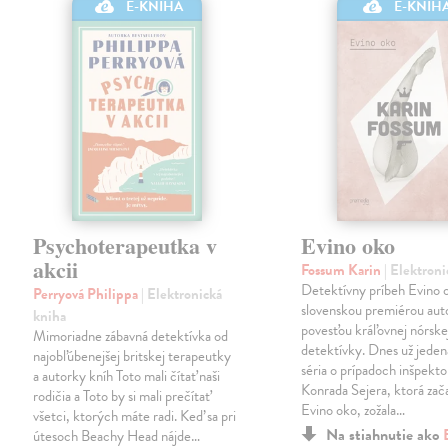
E-KNIHA
E-KNIH
Psychoterapeutka v
Evino oko
akcii
Fossum Karin
| Elektron
Detektívny príbeh Evino o
Perryová Philippa
| Elektronická
slovenskou premiérou aut
kniha
povesťou kráľovnej nórske
Mimoriadne zábavná detektívka od
detektívky. Dnes už jeden
najobľúbenejšej britskej terapeutky
séria o prípadoch inšpekto
a autorky kníh Toto mali čítať naši
Konrada Sejera, ktorá zač
rodičia a Toto by si mali prečítať
Evino oko, zožala…
všetci, ktorých máte radi. Keď sa pri
Na stiahnutie ako
útesoch Beachy Head nájde…