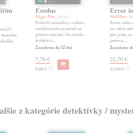
Jiřím
Exodus
Error in
Silajev Petr
| Kniha
Wolf Petr
| K
Kniha líčí atmosféru v ruském
Konec světa v
antifašistickém prostředí na
nic méně nási
ta Jiří
přelomu tisíciletí. Na začátku
jako jinde, n
desetiletí
druhého ti...
padnouc...
několika
Zasielame do 12 dní
Zasielame d
7,76 €
22,70 €
8,00 €
23,40 €
?
?
alšie z kategórie detektívky / myste