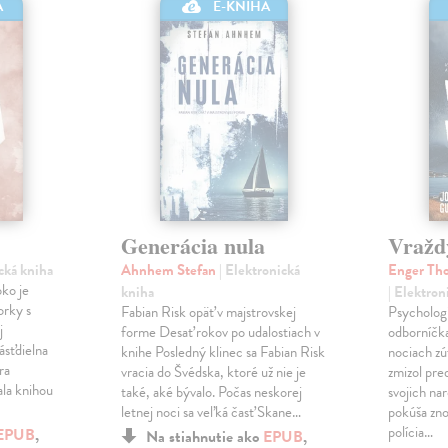
A
E-KNIHA
Generácia nula
Vražd
ická kniha
Ahnhem Stefan
| Elektronická
Enger Tho
ko je
kniha
| Elektron
orky s
Fabian Risk opäť v majstrovskej
Psychologi
j
forme Desať rokov po udalostiach v
odborníčka
ásťdielna
knihe Posledný klinec sa Fabian Risk
nociach zú
ra
vracia do Švédska, ktoré už nie je
zmizol pre
ala knihou
také, aké bývalo. Počas neskorej
svojich nar
letnej noci sa veľká časť Skane…
pokúša zno
polícia…
EPUB
,
Na stiahnutie ako
EPUB
,