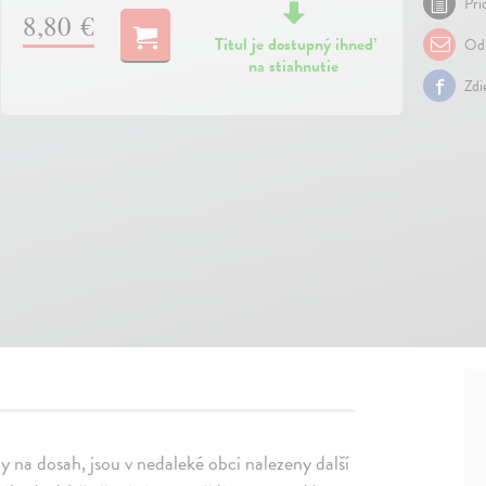
Pri
8,80 €
Titul je dostupný ihneď
Odp
na stiahnutie
Zdi
zy na dosah, jsou v nedaleké obci nalezeny další