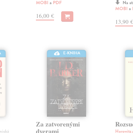
MOBI
a
PDF
Na st
MOBI
a
16,00 €
13,90 
A
E-KNIHA
Za zatvorenými
Rozsu
dverami
onická
Horowitz