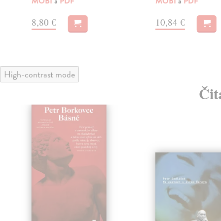
MOBI
a
PDF
MOBI
a
PDF
8,80 €
10,84 €
High-contrast mode
Čit