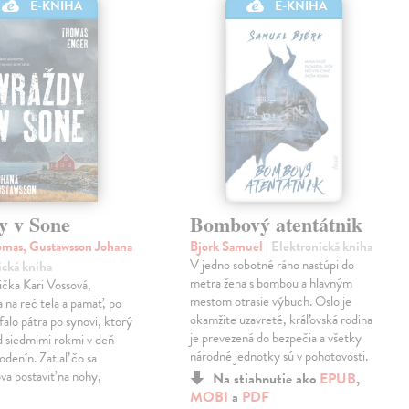
E-KNIHA
E-KNIHA
y v Sone
Bombový atentátnik
mas, Gustawsson Johana
Bjork Samuel
| Elektronická kniha
V jedno sobotné ráno nastúpi do
ická kniha
metra žena s bombou a hlavným
čka Kari Vossová,
mestom otrasie výbuch. Oslo je
 na reč tela a pamäť, po
okamžite uzavreté, kráľovská rodina
falo pátra po synovi, ktorý
je prevezená do bezpečia a všetky
d siedmimi rokmi v deň
národné jednotky sú v pohotovosti.
odenín. Zatiaľ čo sa
va postaviť na nohy,
Na stiahnutie ako
EPUB
,
MOBI
a
PDF