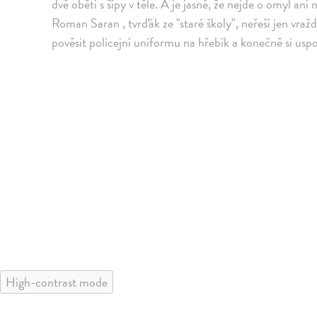
dvě oběti s šípy v těle. A je jasné, že nejde o omyl a
Roman Saran , tvrďák ze "staré školy", neřeší jen vražd
pověsit policejní uniformu na hřebík a konečně si uspo
High-contrast mode