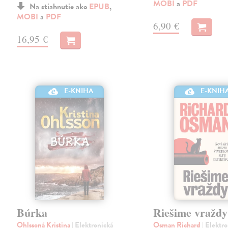
MOBI
a
PDF
Na stiahnutie ako
EPUB
,
MOBI
a
PDF
6,90 €
16,95 €
E-KNIHA
E-KNIH
Búrka
Riešime vraždy
Ohlssoná Kristina
| Elektronická
Osman Richard
| Elektr