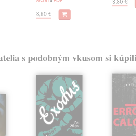
MOBI
a
PDF
8,80 €
8,80 €
atelia s podobným vkusom si kúpili