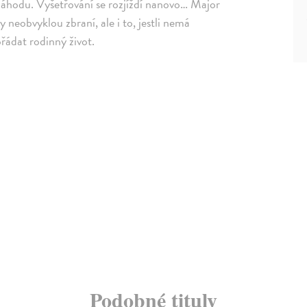
ni náhodu. Vyšetřování se rozjíždí nanovo… Major
y neobvyklou zbraní, ale i to, jestli nemá
řádat rodinný život.
Podobné tituly