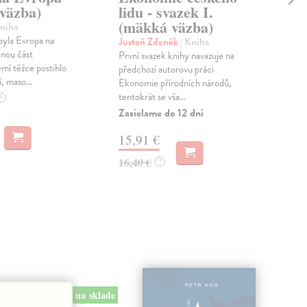
väzba)
lidu - svazek I.
Str
(mäkká väzba)
Sbír
Kniha
kte
byla Evropa na
Justoň Zdeněk
| Kniha
jazy
nou část
První svazek knihy navazuje na
běžn
mí těžce postihlo
předchozí autorovu práci
, maso...
Zas
Ekonomie přírodních národů,
tentokrát se vša...
?
8,
Zasielame do 12 dní
8,4
15,91 €
16,40 €
?
na sklade