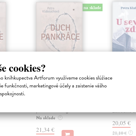
na sklade
še cookies?
ho kníhkupectva Artforum využívame cookies slúžiace
ce
Duch Pankráce
U severn
)
(tvrdá väzba)
e funkčnosti, marketingové účely a zaistenie vášho
Klabouchová
Přišel čas pla
niha
Klabouchová Petra
| Kniha
spokojnosti.
léta. Tajemný 
ly smrti.
Jaro 1943, pankrácké cely smrti.
si nese živote
 vězni a
Jen jedna zeď stojí mezi vězni a
nou.
právě stloukanou gilotinou.
Zasielame d
Na sklade
?
20,05 €
21,34 €
21,10 €
?