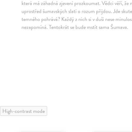
která má záhadná zjevení prozkoumat. Vědci věří, že 
uprostřed šumavských slatí o rozum přijdou. Jde skute
temného pohrává? Každý z nich si v duši nese minulost
nezapomíná. Tentokrát se bude mstít sama Šumava.
High-contrast mode