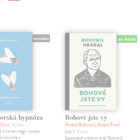
?
novinka
na sklade
orská hypnóza
Bohové jste vy
á Dora
| Kniha
Hrabal Bohumil, Hošek Pavel
lé a černé magii, smyslu
(ed.)
| Kniha
otě mouchy a
Spisovatel a doktor práv Bohumil