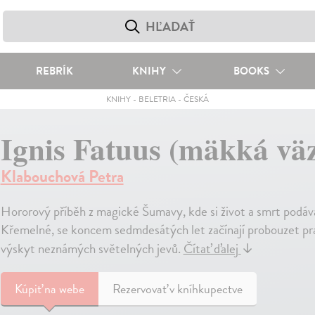
REBRÍK
KNIHY
BOOKS
KNIHY
-
BELETRIA
-
ČESKÁ
Ignis Fatuus (mäkká vä
Klabouchová Petra
Hororový příběh z magické Šumavy, kde si život a smrt podá
Křemelné, se koncem sedmdesátých let začínají probouzet prad
výskyt neznámých světelných jevů.
Čítať ďalej
↓
Kúpiť
na webe
Rezervovať v kníhkupectve