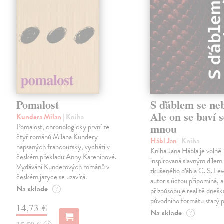
Pomalost
S ďáblem se ne
Ale on se baví s
Kundera Milan
| Kniha
mnou
Pomalost, chronologicky první ze
čtyř románů Milana Kundery
Hábl Jan
| Kniha
napsaných francouzsky, vychází v
Kniha Jana Hábla je volně
českém překladu Anny Kareninové.
inspirovaná slavným díle
Vydávání Kunderových románů v
zkušeného ďábla C. S. Lew
českém jazyce se uzavírá.
autor s úctou připomíná, a
Na sklade
?
přizpůsobuje realitě dneš
původního formátu starý 
14,73 €
Na sklade
?