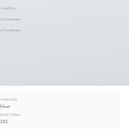
o wishlistu
čiť známemu
 na Facebooku
VYDAVATEĽ
Host
POČET STRÁN
335