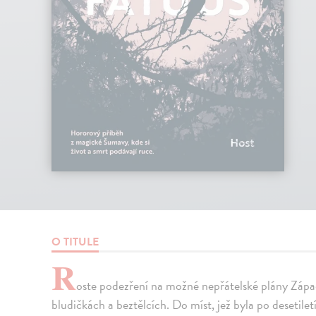
O TITULE
R
oste podezření na možné nepřátelské plány Západ
bludičkách a beztělcích. Do míst, jež byla po desetilet