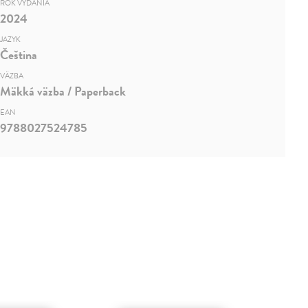
ROK VYDANIA
2024
JAZYK
Čeština
VÄZBA
Mäkká väzba / Paperback
EAN
9788027524785