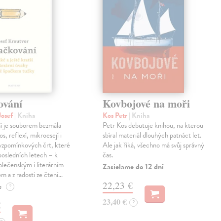
ování
Kovbojové na moři
Josef
| Kniha
Kos Petr
| Kniha
í je souborem bezmála
Petr Kos debutuje knihou, na kterou
os, reflexí, mikroesejí i
sbíral materiál dlouhých patnáct let.
vzpomínkových črt, které
Ale jak říká, všechno má svůj správný
 posledních letech – k
čas.
lečenským i literárním
Zasielame do 12 dní
em a z radosti ze čtení…
22,23 €
e
?
23,40 €
?
€