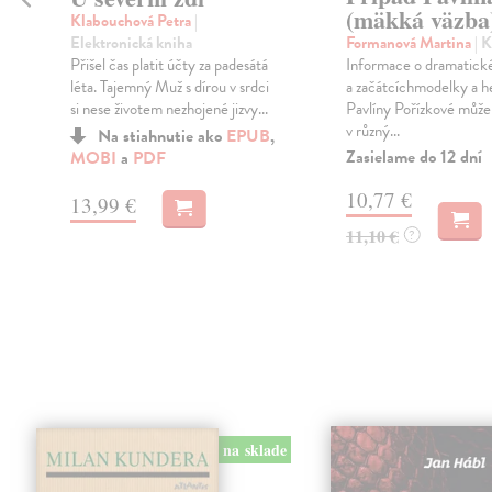
(mäkká väzba
Klabouchová Petra
|
Elektronická kniha
Formanová Martina
| 
Přišel čas platit účty za padesátá
ž
Informace o dramatick
léta. Tajemný Muž s dírou v srdci
a začátcíchmodelky a 
si nese životem nezhojené jizvy...
Pavlíny Pořízkové může
v různý...
Na stiahnutie ako
EPUB
,
Zasielame do 12 dní
MOBI
a
PDF
10,77 €
13,99 €
11,10 €
?
na sklade