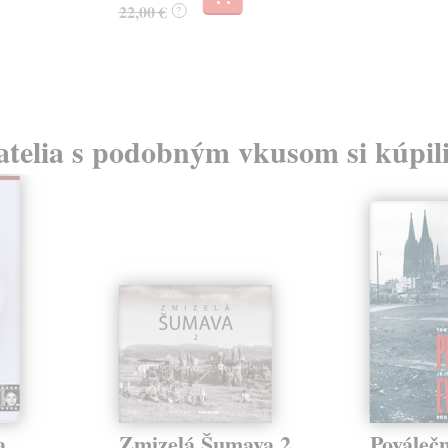
22,00 €
?
atelia s podobným vkusom si kúpili
a
Zmizelá Šumava 2
Pováleč