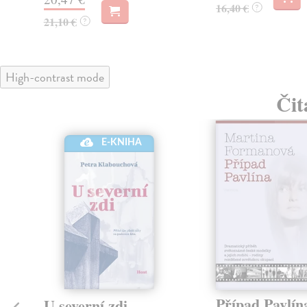
16,40 €
?
21,10 €
?
High-contrast mode
Čit
E-KNIHA
Případ Pavlín
U severní zdi