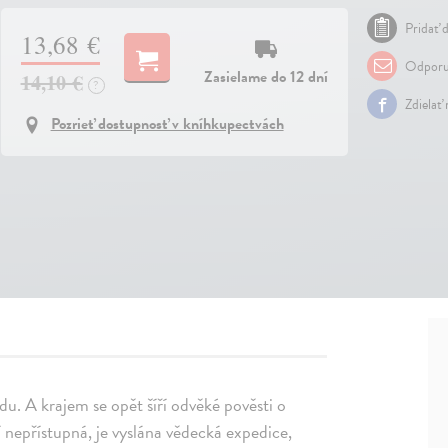
Pridať d
13,68 €
Odporu
Zasielame do 12 dní
14,10 €
?
Zdielať
Pozrieť dostupnosť v kníhkupectvách
u. A krajem se opět šíří odvěké pověsti o
í nepřístupná, je vyslána vědecká expedice,