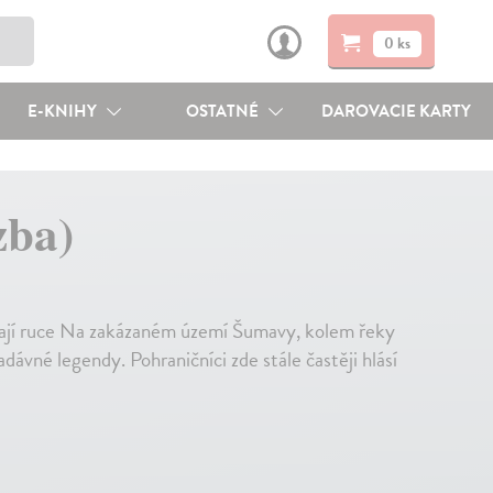
0 ks
E-KNIHY
OSTATNÉ
DAROVACIE KARTY
zba)
vají ruce Na zakázaném území Šumavy, kolem řeky
ávné legendy. Pohraničníci zde stále častěji hlásí