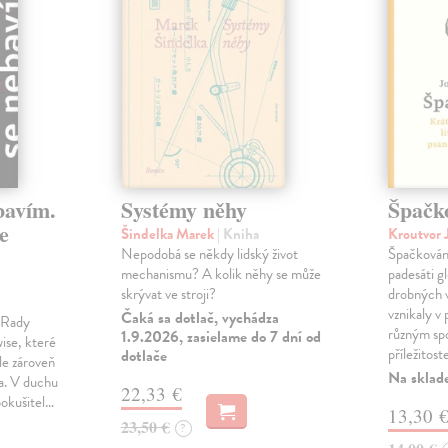
bavím.
Systémy něhy
Špačk
e
Šindelka Marek
| Kniha
Kroutvor 
Nepodobá se někdy lidský život
Špačkován
mechanismu? A kolik něhy se může
padesáti gl
skrývat ve stroji?
drobných 
vznikaly v
Čaká sa dotlač, vychádza
m Rady
různým spo
1.9.2026, zasielame do 7 dní od
ise, které
příležitost
dotlače
le zároveň
Na sklad
ka. V duchu
22,33 €
pokušitel…
13,30 
23,50 €
?