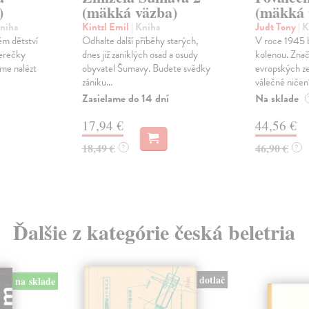
)
(mäkká väzba)
(mäkká 
Kniha
Kintzl Emil
| Kniha
Judt Tony
| 
ém dětství
Odhalte další příběhy starých,
V roce 1945 
herečky
dnes již zaniklých osad a osudy
kolenou. Znač
me nalézt
obyvatel Šumavy. Budete svědky
evropských ze
zániku...
válečné ničení
Zasielame do 14 dní
Na sklade
17,94 €
44,56 €
18,49 €
46,90 €
?
?
Ďalšie z kategórie česká beletria
dotlač
na sklade