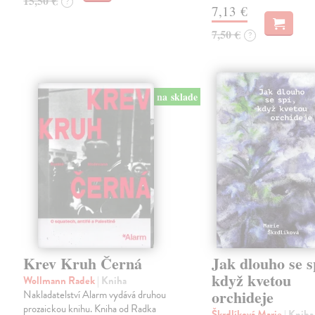
15,50 €
?
7,13 €
7,50 €
?
na sklade
Krev Kruh Černá
Jak dlouho se s
když kvetou
Wollmann Radek
| Kniha
orchideje
Nakladatelství Alarm vydává druhou
prozaickou knihu. Kniha od Radka
Škrdlíková Marie
| Kniha