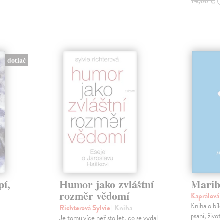
14,00 €
dotlač
pí,
Humor jako zvláštní
Marib
rozměr vědomí
Kaprálov
Kniha o bí
Richterová Sylvie
| Kniha
psaní, živ
Je tomu více než sto let, co se vydal