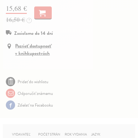
15,68 €
16,50 €
?
Zasielame do 14 dní
Pozrieť dostupnosť
v kníhkupectvách
Pridať do wishlistu
Odporučiť známemu
Zdielať na Facebooku
VYDAVATEĽ
POČET STRÁN
ROK VYDANIA
JAZYK