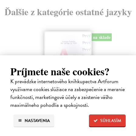
Ďalšie z kategórie ostatné jazyky
na sklade
Príjmete naše cookies?
K prevádzke internetového kníhkupectva Artforum
využívame cookies slúžiace na zabezpečenie a meranie
funkčnosti, marketingové účely a zaistenie vášho
Hebrejsko-slovenský slovník
maximálneho pohodlia a spokojnosti.
Trabalka Valerian
| Kniha
Hebrejsko - slovenský slovník, vydanie z roku 1996.
NASTAVENIA
SÚHLASÍM
Na sklade
?