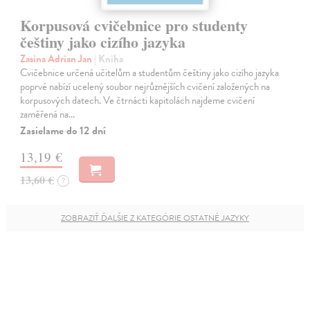
Korpusová cvičebnice pro studenty
češtiny jako cizího jazyka
Zasina Adrian Jan
| Kniha
Cvičebnice určená učitelům a studentům češtiny jako cizího jazyka
poprvé nabízí ucelený soubor nejrůznějších cvičení založených na
korpusových datech. Ve čtrnácti kapitolách najdeme cvičení
zaměřená na…
Zasielame do 12 dní
13,19 €
13,60 €
?
ZOBRAZIŤ ĎALŠIE Z KATEGÓRIE OSTATNÉ JAZYKY