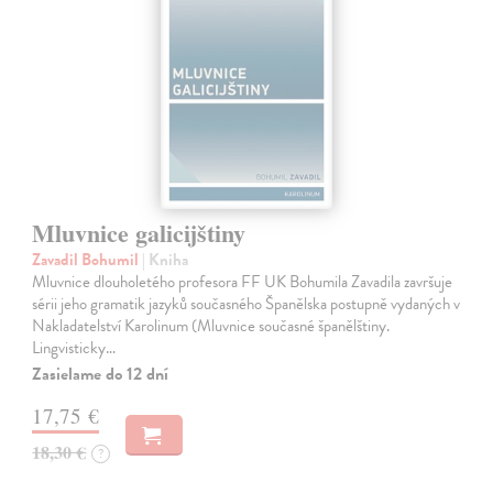
Mluvnice galicijštiny
Zavadil Bohumil
| Kniha
Mluvnice dlouholetého profesora FF UK Bohumila Zavadila završuje
sérii jeho gramatik jazyků současného Španělska postupně vydaných v
Nakladatelství Karolinum (Mluvnice současné španělštiny.
Lingvisticky…
Zasielame do 12 dní
17,75 €
18,30 €
?