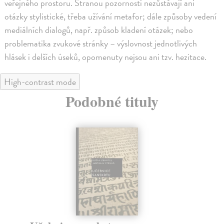
veřejného prostoru. Stranou pozornosti nezůstávají ani
otázky stylistické, třeba užívání metafor; dále způsoby vedení
mediálních dialogů, např. způsob kladení otázek; nebo
problematika zvukové stránky – výslovnost jednotlivých
hlásek i delších úseků, opomenuty nejsou ani tzv. hezitace.
High-contrast mode
Podobné tituly