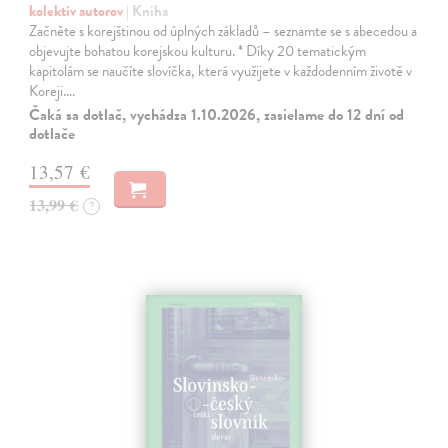
kolektív autorov
| Kniha
Začněte s korejštinou od úplných základů – seznamte se s abecedou a
objevujte bohatou korejskou kulturu. * Díky 20 tematickým
kapitolám se naučíte slovíčka, která využijete v každodenním životě v
Koreji.…
Čaká sa dotlač, vychádza 1.10.2026, zasielame do 12 dní od
dotlače
13,57 €
13,99 €
?