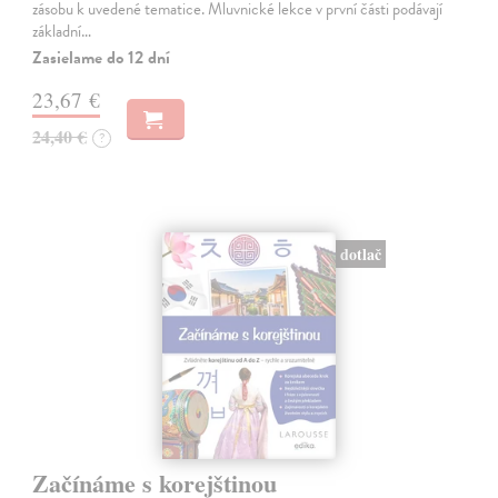
zásobu k uvedené tematice. Mluvnické lekce v první části podávají
základní…
Zasielame do 12 dní
23,67 €
24,40 €
?
dotlač
Začínáme s korejštinou