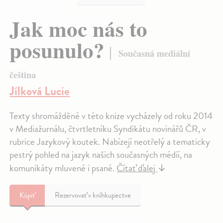
Jak moc nás to
posunulo?
Současná mediální
čeština
Jílková Lucie
Texty shromážděné v této knize vycházely od roku 2014
v Mediažurnálu, čtvrtletníku Syndikátu novinářů ČR, v
rubrice Jazykový koutek. Nabízejí neotřelý a tematicky
pestrý pohled na jazyk našich současných médií, na
komunikáty mluvené i psané.
Čítať ďalej
↓
Kúpiť
Rezervovať v kníhkupectve