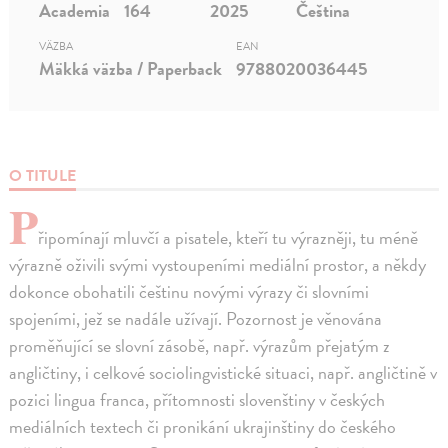
Academia
164
2025
Čeština
VÄZBA
EAN
Mäkká väzba / Paperback
9788020036445
O TITULE
P
řipomínají mluvčí a pisatele, kteří tu výrazněji, tu méně
výrazně oživili svými vystoupeními mediální prostor, a někdy
dokonce obohatili češtinu novými výrazy či slovními
spojeními, jež se nadále užívají. Pozornost je věnována
proměňující se slovní zásobě, např. výrazům přejatým z
angličtiny, i celkové sociolingvistické situaci, např. angličtině v
pozici lingua franca, přítomnosti slovenštiny v českých
mediálních textech či pronikání ukrajinštiny do českého