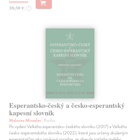
18,30 €
?
Esperantsko-český a česko-esperantský
kapesní slovnik
Malovec Miroslav
| Kniha
Po vydání Velkého esperantsko-českého slovníku (2017) a Velkého
česko-esperantského slovníku (2022), které jsou určeny zkušeným
esperantistům jako jazyková poradna, se objevila potřeba malého