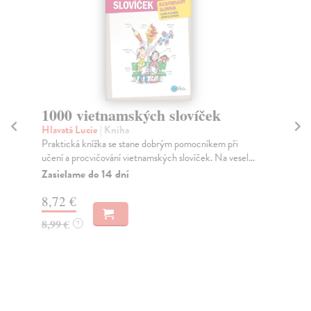
1000 vietnamských slovíček
Mo
dí
Hlavatá Lucie
| Kniha
Praktická knížka se stane dobrým pomocníkem při
Oli
učení a procvičování vietnamských slovíček. Na vesel...
Uče
s v
Zasielame do 14 dní
Na
8,72 €
19
8,99 €
?
19