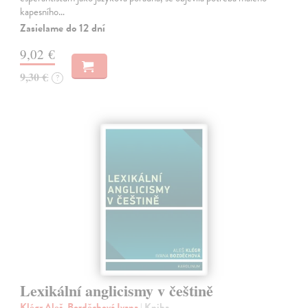
kapesního…
Zasielame do 12 dní
9,02 €
9,30 €
?
Lexikální anglicismy v češtině
Klégr Aleš, Bozděchová Ivana
| Kniha