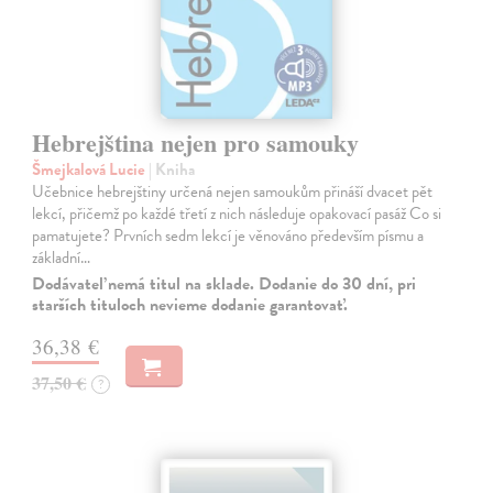
Hebrejština nejen pro samouky
Šmejkalová Lucie
| Kniha
Učebnice hebrejštiny určená nejen samoukům přináší dvacet pět
lekcí, přičemž po každé třetí z nich následuje opakovací pasáž Co si
pamatujete? Prvních sedm lekcí je věnováno především písmu a
základní…
Dodávateľ nemá titul na sklade. Dodanie do 30 dní, pri
starších tituloch nevieme dodanie garantovať.
36,38 €
37,50 €
?