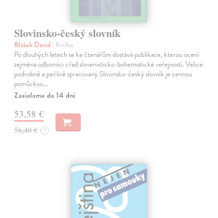
Slovinsko-český slovník
Blažek David
| Kniha
Po dlouhých letech se ke čtenářům dostává publikace, kterou ocení
zejména odborníci z řad slovenisticko-bohemistické veřejnosti. Velice
podrobně a pečlivě zpracovaný Slovinsko-český slovník je cennou
pomůckou…
Zasielame do 14 dní
53,58 €
56,40 €
?