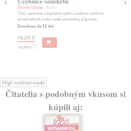
Učebnice sanskrtu
Č
C
Zbavitel Dušan
| Kniha
Třetí, upravené a doplněné vydání učebnice sanskrtu
Me
přináší několik změn: vedle uživatelsky příjemně...
Uče
mod
Zasielame do 12 dní
Za
16,01 €
22
16,50 €
?
23
High-contrast mode
Čitatelia s podobným vkusom si
kúpili aj: