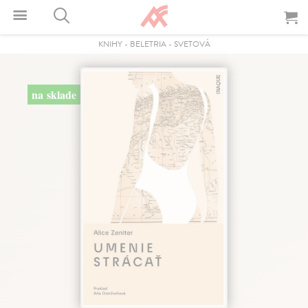
KNIHY
-
BELETRIA
-
SVETOVÁ
na sklade