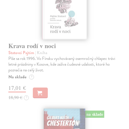
Krava rodí v noci
Statovci Pajtim
| Kniha
Píše sa rok 1996. Vo Fínsku vychovávaný osemročný chlapec trávi
letné prázdniny v Kosove, kde zažíva čudesné udalosti, ktoré ho
poznačia na celý život.
Na sklade
?
17,01 €
18,90 €
?
na sklade