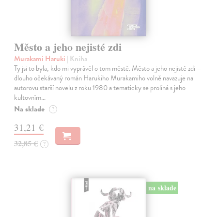
Město a jeho nejisté zdi
Murakami Haruki
| Kniha
Ty jsi to byla, kdo mi vyprávěl o tom městě. Město a jeho nejisté zdi –
dlouho očekávaný román Harukiho Murakamiho volně navazuje na
autorovu starší novelu z roku 1980 a tematicky se prolíná s jeho
kultovním…
Na sklade
?
31,21 €
32,85 €
?
na sklade