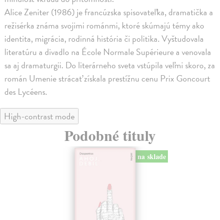
Alice Zeniter (1986) je francúzska spisovateľka, dramatička a
režisérka známa svojimi románmi, ktoré skúmajú témy ako
identita, migrácia, rodinná história či politika. Vyštudovala
literatúru a divadlo na École Normale Supérieure a venovala
sa aj dramaturgii. Do literárneho sveta vstúpila veľmi skoro, za
román Umenie strácať získala prestížnu cenu Prix Goncourt
des Lycéens.
High-contrast mode
Podobné tituly
na sklade