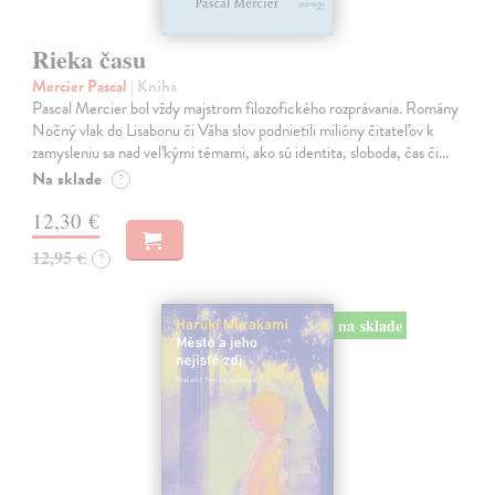
Rieka času
Mercier Pascal
| Kniha
Pascal Mercier bol vždy majstrom filozofického rozprávania. Romány
Nočný vlak do Lisabonu či Váha slov podnietili milióny čitateľov k
zamysleniu sa nad veľkými témami, ako sú identita, sloboda, čas či…
Na sklade
?
12,30 €
12,95 €
?
na sklade