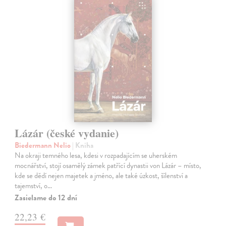
Lázár (české vydanie)
Biedermann Nelio
| Kniha
Na okraji temného lesa, kdesi v rozpadajícím se uherském
mocnářství, stojí osamělý zámek patřící dynastii von Lázár – místo,
kde se dědí nejen majetek a jméno, ale také úzkost, šílenství a
tajemství, o…
Zasielame do 12 dní
22,23 €