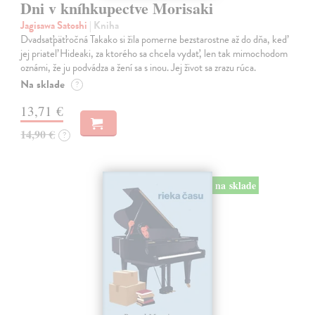
Dni v kníhkupectve Morisaki
Jagisawa Satoshi
| Kniha
Dvadsaťpäťročná Takako si žila pomerne bezstarostne až do dňa, keď
jej priateľ Hideaki, za ktorého sa chcela vydať, len tak mimochodom
oznámi, že ju podvádza a žení sa s inou. Jej život sa zrazu rúca.
Na sklade
?
13,71 €
14,90 €
?
na sklade