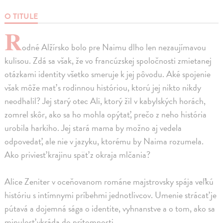
O TITULE
R
odné Alžírsko bolo pre Naimu dlho len nezaujímavou
kulisou. Zdá sa však, že vo francúzskej spoločnosti zmietanej
otázkami identity všetko smeruje k jej pôvodu. Aké spojenie
však môže mať s rodinnou históriou, ktorú jej nikto nikdy
neodhalil? Jej starý otec Ali, ktorý žil v kabylských horách,
zomrel skôr, ako sa ho mohla opýtať, prečo z neho história
urobila harkiho. Jej stará mama by možno aj vedela
odpovedať, ale nie v jazyku, ktorému by Naima rozumela.
Ako priviesť krajinu späť z okraja mlčania?
Alice Zeniter v oceňovanom románe majstrovsky spája veľkú
históriu s intímnymi príbehmi jednotlivcov. Umenie strácať je
pútavá a dojemná sága o identite, vyhnanstve a o tom, ako sa
minulosť vkráda do prítomnosti.