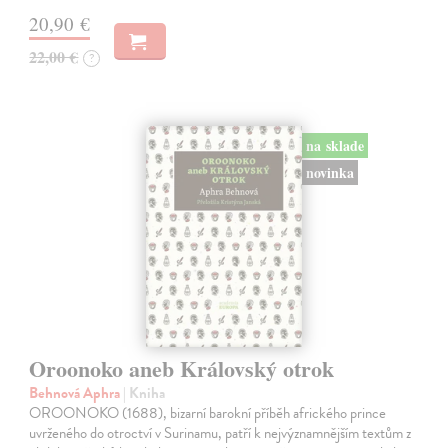
20,90 €
22,00 €
?
na sklade
novinka
Oroonoko aneb Královský otrok
Behnová Aphra
| Kniha
OROONOKO (1688), bizarní barokní příběh afrického prince
uvrženého do otroctví v Surinamu, patří k nejvýznamnějším textům z