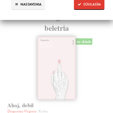
NASTAVENIA
SÚHLASÍM
Ďalšie z kategórie svetová
beletria
na sklade
Ahoj, debil
Despentes Virginie
| Kniha