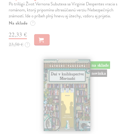
Po trilógii Život Vernona Subutexa sa Virginie Despentes vracia s
románom, ktorý pripomína ultrasúčasnú verziu Nebezpečných
známostí. Ide o príbeh plný hnevu aj útechy, vzdoru aj prijatia.
Na sklade
?
22,33 €
23,50 €
?
na sklade
novinka