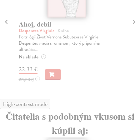
Ahoj, debil
P
Despentes Virginie
| Kniha
Sm
Po trilógii Život Vernona Subutexa sa Virginie
Oce
Despentes vracia s románom, ktorý pripomína
kal
ultrasúča...
súd
Na sklade
Na
?
22,33 €
27
23,50 €
28
?
High-contrast mode
Čitatelia s podobným vkusom si
kúpili aj: