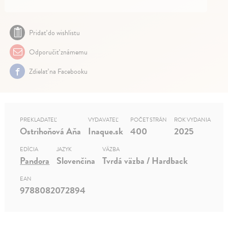
Pridať do wishlistu
Odporučiť známemu
Zdielať na Facebooku
PREKLADATEĽ
VYDAVATEĽ
POČET STRÁN
ROK VYDANIA
Ostrihoňová Aňa
Inaque.sk
400
2025
EDÍCIA
JAZYK
VÄZBA
Pandora
Slovenčina
Tvrdá väzba / Hardback
EAN
9788082072894