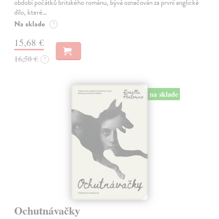
období počátků britského románu, bývá označován za první anglické
dílo, které…
Na sklade
?
15,68 €
16,50 €
?
na sklade
Ochutnávačky