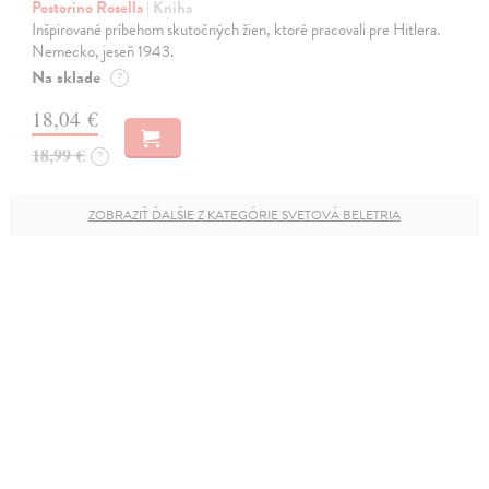
Postorino Rosella
| Kniha
Inšpirované príbehom skutočných žien, ktoré pracovali pre Hitlera.
Nemecko, jeseň 1943.
Na sklade
?
18,04 €
18,99 €
?
ZOBRAZIŤ ĎALŠIE Z KATEGÓRIE SVETOVÁ BELETRIA
Newsletter
NOVINKY, PREDPREDAJE, ODPORÚČANIA