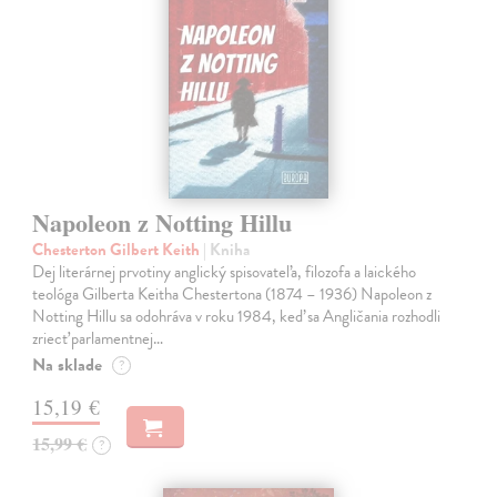
Napoleon z Notting Hillu
Chesterton Gilbert Keith
| Kniha
Dej literárnej prvotiny anglický spisovateľa, filozofa a laického
teológa Gilberta Keitha Chestertona (1874 – 1936) Napoleon z
Notting Hillu sa odohráva v roku 1984, keď sa Angličania rozhodli
zriecť parlamentnej…
Na sklade
?
15,19 €
15,99 €
?