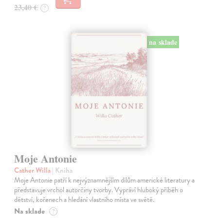
23,40 €
?
na sklade
Moje Antonie
Cather Willa
| Kniha
Moje Antonie patří k nejvýznamnějším dílům americké literatury a
představuje vrchol autorčiny tvorby. Vypráví hluboký příběh o
dětství, kořenech a hledání vlastního místa ve světě.
Na sklade
?