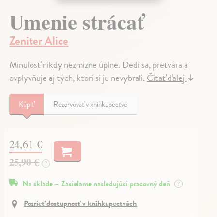
Umenie strácať
Zeniter Alice
Minulosť nikdy nezmizne úplne. Dedí sa, pretvára a
ovplyvňuje aj tých, ktorí si ju nevybrali.
Čítať ďalej
↓
Kúpiť
Rezervovať v kníhkupectve
24,61 €
25,90 €
?
Na sklade – Zasielame nasledujúci pracovný deň
?
Pozrieť dostupnosť v kníhkupectvách