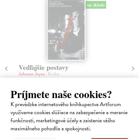
na sklade
Vedľajšie postavy
S
Johnson Joyce
| Kniha
Do
New York Times zaradil Vedľajšie postavy medzi
V k
päťdesiat najlepších memoárov za uplynulých
Dom
Príjmete naše cookies?
päťdesiat...
Do
Na sklade
?
K prevádzke internetového kníhkupectva Artforum
10
využívame cookies slúžiace na zabezpečenie a meranie
26,59 €
11
funkčnosti, marketingové účely a zaistenie vášho
27,99 €
?
maximálneho pohodlia a spokojnosti.