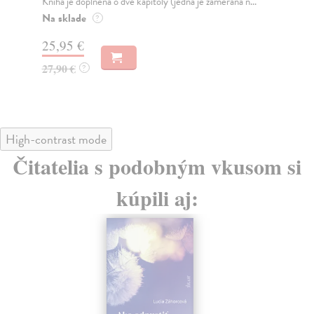
detskej reči, jeho podpore, ťažkostiach a o staros...
Na
Do 4 dní
31
28,03 €
32
28,90 €
?
High-contrast mode
Čitatelia s podobným vkusom si
kúpili aj: