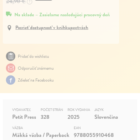
24,90 €
?
Na sklade – Zasielame nasledujúci pracovný deň
Pozrieť dostupnosť v kníhkupectvách
Pridať do wishlistu
Odporučiť známemu
Zdielať na Facebooku
VYDAVATEĽ
POČET STRÁN
ROK VYDANIA
JAZYK
Petit Press
328
2025
Slovenčina
VÄZBA
EAN
Mäkká väzba / Paperback
9788055910468