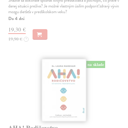
Snažíte sa dokonale spoznať svojho predškoláka a pochopiť, čo práve v
danej situácii prežíva? Je možné vlastným úsilím podporiť zdravý vývin
mozgu dieťaťa v predškolskom veku?
Do 4 dní
19,30 €
19,90 €
?
na sklade
AHA! Rodičovstvo