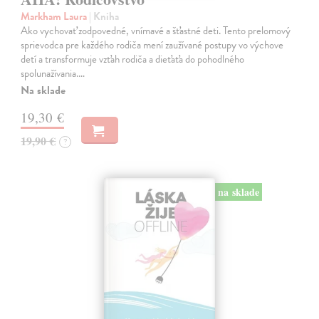
Markham Laura
| Kniha
Ako vychovať zodpovedné, vnímavé a šťastné deti. Tento prelomový
sprievodca pre každého rodiča mení zaužívané postupy vo výchove
detí a transformuje vzťah rodiča a dieťaťa do pohodlného
spolunažívania.…
Na sklade
19,30 €
19,90 €
?
na sklade