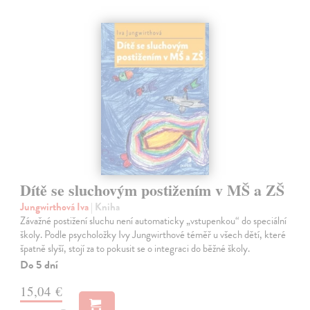
Dítě se sluchovým postižením v MŠ a ZŠ
Jungwirthová Iva
| Kniha
Závažné postižení sluchu není automaticky „vstupenkou“ do speciální
školy. Podle psycholožky Ivy Jungwirthové téměř u všech dětí, které
špatně slyší, stojí za to pokusit se o integraci do běžné školy.
Do 5 dní
15,04 €