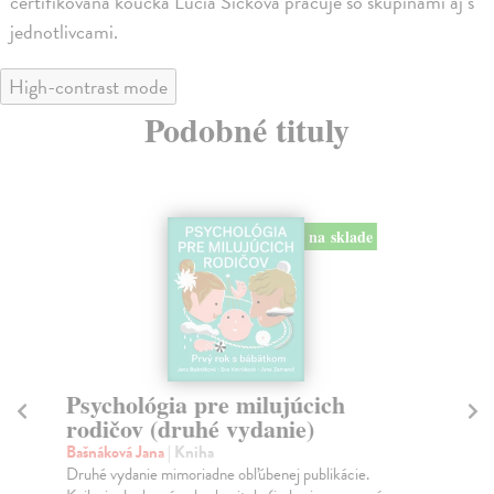
certifikovaná koučka Lucia Šicková pracuje so skupinami aj s
jednotlivcami.
High-contrast mode
Podobné tituly
Logopédia včas - otázky a
Ná
odpovede
Kr
Kni
Pečarková Jana
| Kniha
kom
Získajte odpovede na najčastejšie otázky o vývine