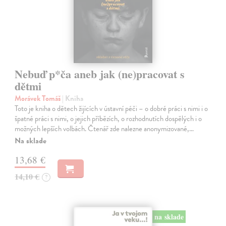
Nebuď p*ča aneb jak (ne)pracovat s
dětmi
Morávek Tomáš
| Kniha
Toto je kniha o dětech žijících v ústavní péči – o dobré práci s nimi i o
špatné práci s nimi, o jejich příbězích, o rozhodnutích dospělých i o
možných lepších volbách. Čtenář zde nalezne anonymizované,…
Na sklade
13,68 €
14,10 €
?
na sklade