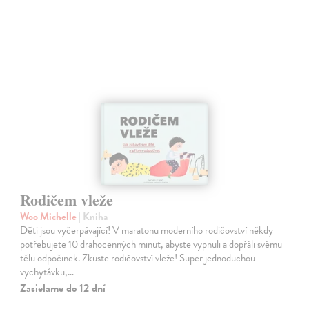
Rodičem vleže
Woo Michelle
| Kniha
Děti jsou vyčerpávající! V maratonu moderního rodičovství někdy
potřebujete 10 drahocenných minut, abyste vypnuli a dopřáli svému
tělu odpočinek. Zkuste rodičovství vleže! Super jednoduchou
vychytávku,…
Zasielame do 12 dní