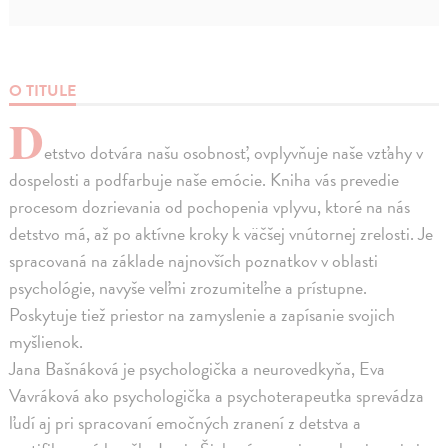
O TITULE
D
etstvo dotvára našu osobnosť, ovplyvňuje naše vzťahy v
dospelosti a podfarbuje naše emócie. Kniha vás prevedie
procesom dozrievania od pochopenia vplyvu, ktoré na nás
detstvo má, až po aktívne kroky k väčšej vnútornej zrelosti. Je
spracovaná na základe najnovších poznatkov v oblasti
psychológie, navyše veľmi zrozumiteľne a prístupne.
Poskytuje tiež priestor na zamyslenie a zapísanie svojich
myšlienok.
Jana Bašnáková je psychologička a neurovedkyňa, Eva
Vavráková ako psychologička a psychoterapeutka sprevádza
ľudí aj pri spracovaní emočných zranení z detstva a