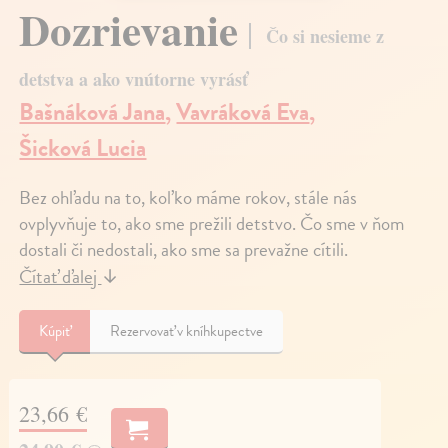
Dozrievanie
Čo si nesieme z
detstva a ako vnútorne vyrásť
Bašnáková Jana
,
Vavráková Eva
,
Šicková Lucia
Bez ohľadu na to, koľko máme rokov, stále nás
ovplyvňuje to, ako sme prežili detstvo. Čo sme v ňom
dostali či nedostali, ako sme sa prevažne cítili.
Čítať ďalej
↓
Kúpiť
Rezervovať v kníhkupectve
23,66 €