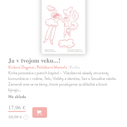
Ja v tvojom veku...!
Krišová Dagmar, Poláčková Marcela
| Kniha
Kniha pozostáva z piatich kapitol – Všeobecné zásady otvorenej
komunikácie v rodine, Telo, Vzťahy a identita, Sex a Sexuálne násilie.
Zamerali sme sa na témy, ktoré považujeme za dôležité a ktoré
bývajú…
Na sklade
17,96 €
18,90 €
?