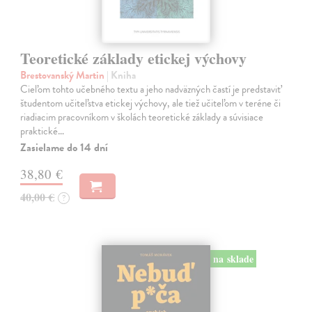
Teoretické základy etickej výchovy
Brestovanský Martin
| Kniha
Cieľom tohto učebného textu a jeho nadväzných častí je predstaviť
študentom učiteľstva etickej výchovy, ale tiež učiteľom v teréne či
riadiacim pracovníkom v školách teoretické základy a súvisiace
praktické…
Zasielame do 14 dní
38,80 €
40,00 €
?
na sklade