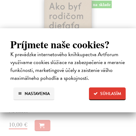
na sklade
Príjmete naše cookies?
K prevádzke internetového kníhkupectva Artforum
využívame cookies slúžiace na zabezpečenie a meranie
funkčnosti, marketingové účely a zaistenie vášho
Ako byť rodičom dieťaťa s FASD
maximálneho pohodlia a spokojnosti.
Brown Julia, Mather Mary
| Kniha
Jedna z mála kníh o poruchách fetálneho alkoholového spektra v
slovenskom jazyku. Kniha nielen jasne a zrozumiteľne popisuje
NASTAVENIA
SÚHLASÍM
problematiku FASD, ale ponúka aj konkrétne rady pri výchove detí s
touto diagnózou.…
Na sklade
10,00 €