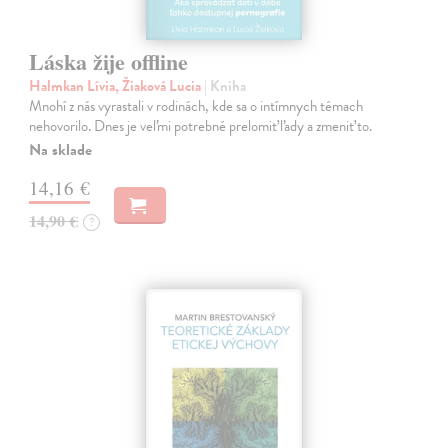
Láska žije offline
Halmkan Lívia, Žiaková Lucia
| Kniha
Mnohí z nás vyrastali v rodinách, kde sa o intímnych témach
nehovorilo. Dnes je veľmi potrebné prelomiť ľady a zmeniť to.
Na sklade
14,16 €
14,90 €
?