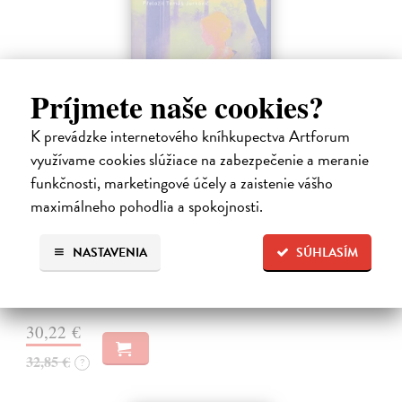
Príjmete naše cookies?
K prevádzke internetového kníhkupectva Artforum
využívame cookies slúžiace na zabezpečenie a meranie
Město a jeho nejisté zdi
funkčnosti, marketingové účely a zaistenie vášho
maximálneho pohodlia a spokojnosti.
Murakami Haruki
| Kniha
Ty jsi to byla, kdo mi vyprávěl o tom městě. Město a jeho nejisté zdi –
dlouho očekávaný román Harukiho Murakamiho volně navazuje na
NASTAVENIA
SÚHLASÍM
autorovu starší novelu z roku 1980 a tematicky se prolíná s jeho
kultovním…
Na sklade
?
30,22 €
32,85 €
?