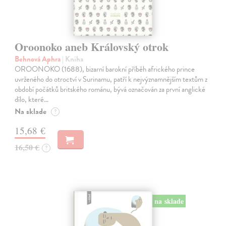
Oroonoko aneb Královský otrok
Behnová Aphra
| Kniha
OROONOKO (1688), bizarní barokní příběh afrického prince
uvrženého do otroctví v Surinamu, patří k nejvýznamnějším textům z
období počátků britského románu, bývá označován za první anglické
dílo, které…
Na sklade
?
15,68 €
16,50 €
?
na sklade