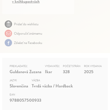
v kníhkupectvách
Pridať do wishlistu
Odporučiť známemu
Zdielať na Facebooku
PREKLADATEĽ
VYDAVATEĽ
POČET STRÁN
ROK VYDANIA
Guldanová Zuzana
Ikar
328
2025
JAZYK
VÄZBA
Slovenčina
Tvrdá väzba / Hardback
EAN
9788057500933