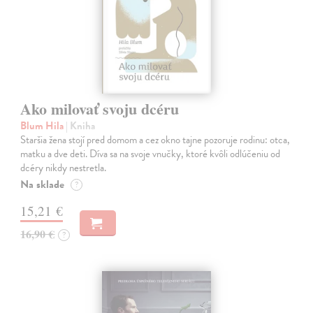
Ako milovať svoju dcéru
Blum Hila
| Kniha
Staršia žena stojí pred domom a cez okno tajne pozoruje rodinu: otca,
matku a dve deti. Díva sa na svoje vnučky, ktoré kvôli odlúčeniu od
dcéry nikdy nestretla.
Na sklade
?
15,21 €
16,90 €
?