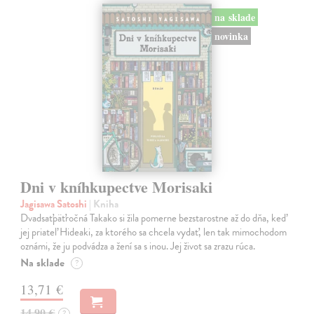
na sklade
novinka
Dni v kníhkupectve Morisaki
Jagisawa Satoshi
| Kniha
Dvadsaťpäťročná Takako si žila pomerne bezstarostne až do dňa, keď
jej priateľ Hideaki, za ktorého sa chcela vydať, len tak mimochodom
oznámi, že ju podvádza a žení sa s inou. Jej život sa zrazu rúca.
Na sklade
?
13,71 €
14,90 €
?