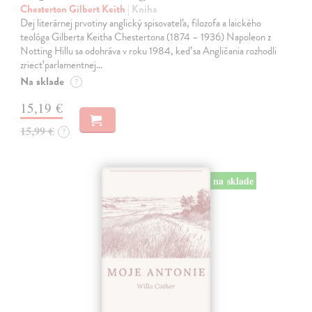
Chesterton Gilbert Keith
| Kniha
Dej literárnej prvotiny anglický spisovateľa, filozofa a laického
teológa Gilberta Keitha Chestertona (1874 – 1936) Napoleon z
Notting Hillu sa odohráva v roku 1984, keď sa Angličania rozhodli
zriecť parlamentnej…
Na sklade
?
15,19 €
15,99 €
?
na sklade