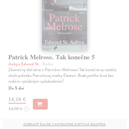
Patrick Melrose. Tak konečne 5
Aubyn Edward St.
| Kniha
Záverečný diel série o Patrickovi Melrosovi Tak konečne sa roztáča
okolo pohrebu Patrickovej matky Eleanor. Bude preňho život bez
rodičov vytúženým vyslobodením?
Do 5 dní
14,16 €
14,90 €
?
ZOBRAZIŤ ĎALŠIE Z KATEGÓRIE SVETOVÁ BELETRIA