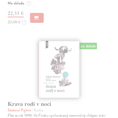
Na sklade
?
22,33 €
23,50 €
?
na sklade
Krava rodí v noci
Statovci Pajtim
| Kniha
Píše sa rok 1996. Vo Fínsku vychovávaný osemročný chlapec trávi