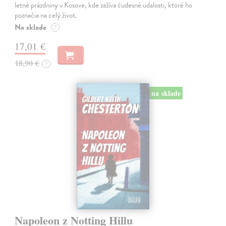
letné prázdniny v Kosove, kde zažíva čudesné udalosti, ktoré ho
poznačia na celý život.
Na sklade
?
17,01 €
18,90 €
?
na sklade
Napoleon z Notting Hillu