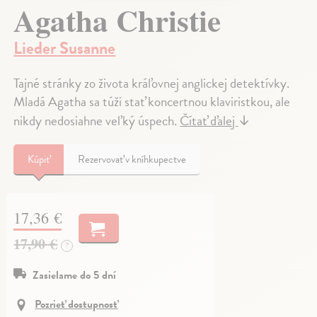
Agatha Christie
Lieder Susanne
Tajné stránky zo života kráľovnej anglickej detektívky.
Mladá Agatha sa túži stať koncertnou klaviristkou, ale
nikdy nedosiahne veľký úspech.
Čítať ďalej
↓
Kúpiť
Rezervovať v kníhkupectve
17,36 €
17,90 €
?
Zasielame do 5 dní
Pozrieť dostupnosť