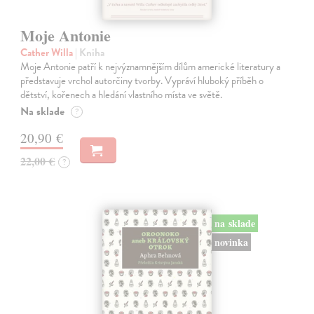
Moje Antonie
Cather Willa
| Kniha
Moje Antonie patří k nejvýznamnějším dílům americké literatury a
představuje vrchol autorčiny tvorby. Vypráví hluboký příběh o
dětství, kořenech a hledání vlastního místa ve světě.
Na sklade
?
20,90 €
22,00 €
?
na sklade
novinka