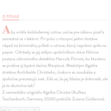
O TITULE
A
by unikla každodennej rutine, začne pre zábavu písať a
zamestná sa v lekárni. Pri práci s rôznymi jedmi dostáva
nápad na kriminálny príbeh o otrave, ktorý napokon spíše na
papier. Odvtedy sa jej stálym spoločníkom stáva fiktívna
postava súkromného detektíva Hercula Poirota, ku ktorému
sa pridáva aj bystrá slečna Marplová. Medzitým Agatha
stretáva Archibalda Christieho, čoskoro sa zosobášia a
spoločne precestujú svet. Zdá sa, že jej šťastie je dokonalé, ale
je to skutočne tak?
Z nemeckého originálu Agatha Christie (Aufbau
Taschenbuch, Germany 2024) preložila Zuzana Guldanová.