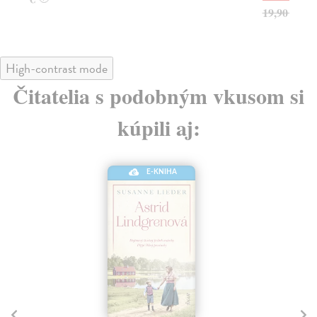
19,90 €
?
High-contrast mode
Čitatelia s podobným vkusom si
kúpili aj:
Darčekový box Agatha Christie
S