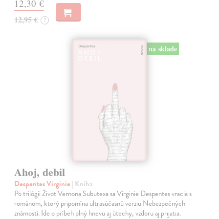
12,30 €
12,95 €
?
na sklade
Ahoj, debil
Despentes Virginie
| Kniha
Po trilógii Život Vernona Subutexa sa Virginie Despentes vracia s
románom, ktorý pripomína ultrasúčasnú verziu Nebezpečných
známostí. Ide o príbeh plný hnevu aj útechy, vzdoru aj prijatia.