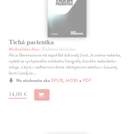
Tichá pacientka
Michaelides Alex
| Elektronická kniha
Alicia Berensonová má napohľad dokonalý život. Je známa maliarka,
vydatá za vychyteného módneho fotografa, ktorého nadovšetko
miluje, a býva v nádhernom dome obklopenom zeleňou v luxusnej
štvrti Londýna.…
Na stiahnutie ako
EPUB
,
MOBI
a
PDF
14,00 €