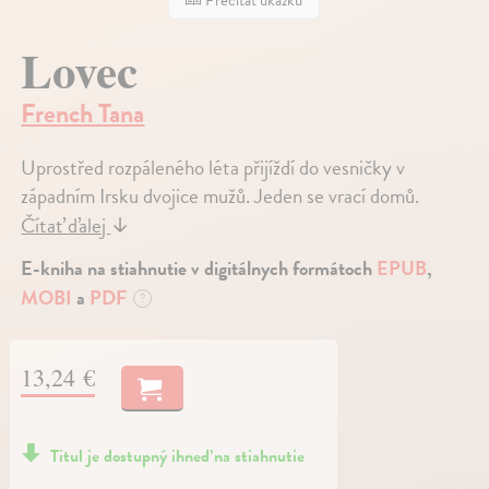
Prečítať ukážku
Lovec
French Tana
Uprostřed rozpáleného léta přijíždí do vesničky v
západním Irsku dvojice mužů. Jeden se vrací domů.
Čítať ďalej
↓
E-kniha na stiahnutie v digitálnych formátoch
EPUB
,
MOBI
a
PDF
?
13,24 €
Titul je dostupný ihneď na stiahnutie