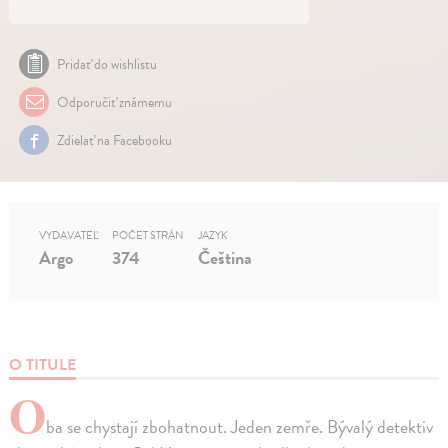
Pridať do wishlistu
Odporučiť známemu
Zdielať na Facebooku
VYDAVATEĽ
POČET STRÁN
JAZYK
Argo
374
Čeština
O TITULE
O
ba se chystají zbohatnout. Jeden zemře. Bývalý detektiv