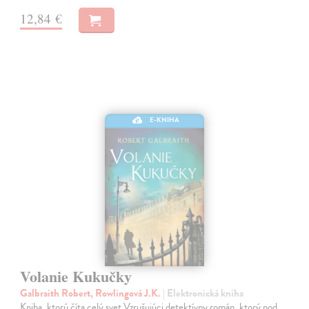
12,84 €
E-KNIHA
Volanie Kukučky
Galbraith Robert, Rowlingová J.K.
| Elektronická kniha
Kniha, ktorú číta celý svet Vzrušujúci detektívny román, ktorý pod