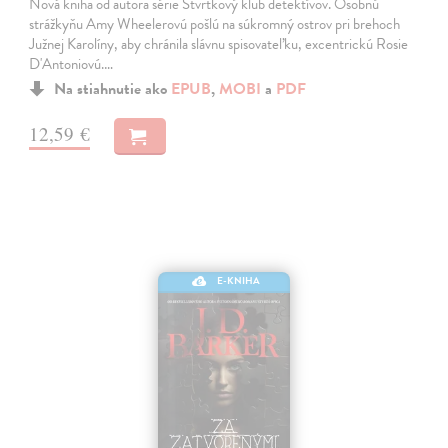
Nová kniha od autora série Štvrtkový klub detektívov. Osobnú
strážkyňu Amy Wheelerovú pošlú na súkromný ostrov pri brehoch
Južnej Karolíny, aby chránila slávnu spisovateľku, excentrickú Rosie
D'Antoniovú.…
Na stiahnutie ako
EPUB
,
MOBI
a
PDF
12,59 €
E-KNIHA