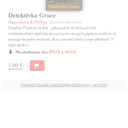
Detektívka Grace
Oppenheim E.Phillips
| Elektronická kniha
Stephen Pryde je na dne - jeho podnik skrachoval kvôli
medzinárodným špekuláciám na burze cenných papierov a zdá sa, že
existuje iba jedna možnosť, akou uzavrieť všetky svoje záležitosti. V
tejto situácii…
Na stiahnutie ako
EPUB
a
MOBI
1,00 €
ZOBRAZIŤ ĎALŠIE Z KATEGÓRIE DETEKTÍVKY / MYSTERY