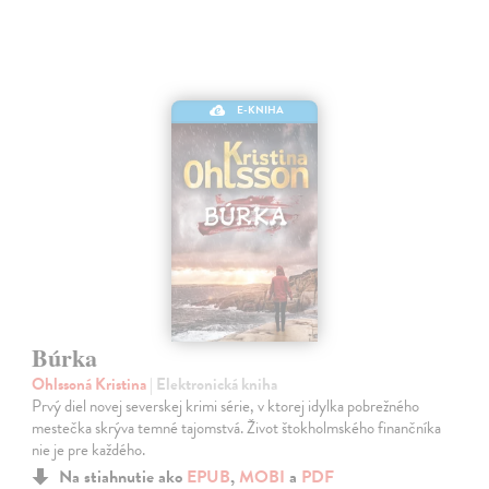
E-KNIHA
Búrka
Ohlssoná Kristina
| Elektronická kniha
Prvý diel novej severskej krimi série, v ktorej idylka pobrežného
mestečka skrýva temné tajomstvá. Život štokholmského finančníka
nie je pre každého.
Na stiahnutie ako
EPUB
,
MOBI
a
PDF