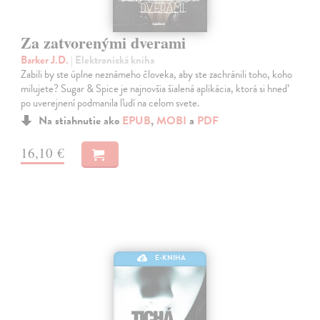
Za zatvorenými dverami
Barker J.D.
| Elektronická kniha
Zabili by ste úplne neznámeho človeka, aby ste zachránili toho, koho
milujete? Sugar & Spice je najnovšia šialená aplikácia, ktorá si hneď
po uverejnení podmanila ľudí na celom svete.
Na stiahnutie ako
EPUB
,
MOBI
a
PDF
16,10 €
E-KNIHA