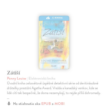
E-KNIHA
Zátiší
Penny Louise
| Elektronická kniha
Úvodní kniha celosvětově úspěšné detektivní série od devítinásobné
držitelky prestižní Agatha Award. Vražda a kanadský venkov, kde se
lidé cítí tak bezpečně, že doma nezamykají, to nejde příliš dohromady.
…
Na stiahnutie ako
EPUB
a
MOBI