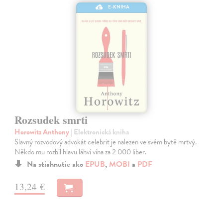
E-KNIHA
Rozsudek smrti
Horowitz Anthony
| Elektronická kniha
Slavný rozvodový advokát celebrit je nalezen ve svém bytě mrtvý.
Někdo mu rozbil hlavu láhví vína za 2 000 liber.
Na stiahnutie ako
EPUB
,
MOBI
a
PDF
13,24 €