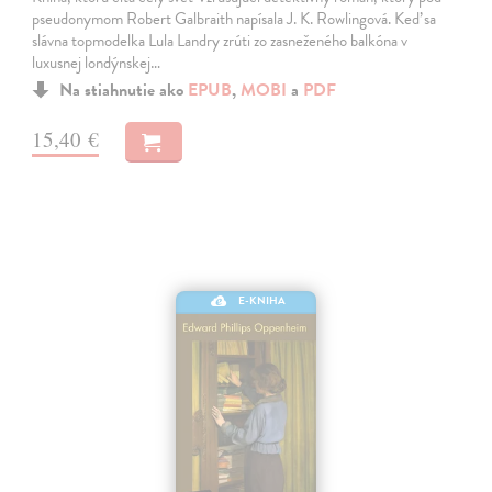
pseudonymom Robert Galbraith napísala J. K. Rowlingová. Keď sa
slávna topmodelka Lula Landry zrúti zo zasneženého balkóna v
luxusnej londýnskej…
Na stiahnutie ako
EPUB
,
MOBI
a
PDF
15,40 €
E-KNIHA