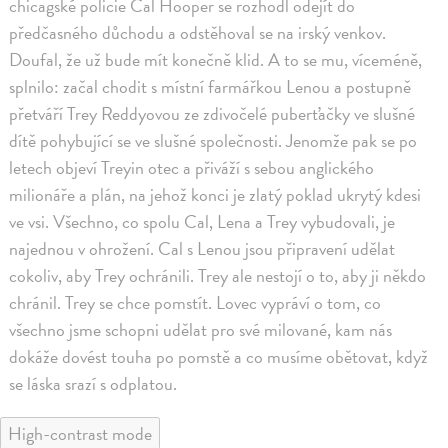
chicagské policie Cal Hooper se rozhodl odejít do
předčasného důchodu a odstěhoval se na irský venkov.
Doufal, že už bude mít konečně klid. A to se mu, víceméně,
splnilo: začal chodit s místní farmářkou Lenou a postupně
přetváří Trey Reddyovou ze zdivočelé puberťačky ve slušné
dítě pohybující se ve slušné společnosti. Jenomže pak se po
letech objeví Treyin otec a přiváží s sebou anglického
milionáře a plán, na jehož konci je zlatý poklad ukrytý kdesi
ve vsi. Všechno, co spolu Cal, Lena a Trey vybudovali, je
najednou v ohrožení. Cal s Lenou jsou připravení udělat
cokoliv, aby Trey ochránili. Trey ale nestojí o to, aby ji někdo
chránil. Trey se chce pomstít. Lovec vypráví o tom, co
všechno jsme schopni udělat pro své milované, kam nás
dokáže dovést touha po pomstě a co musíme obětovat, když
se láska srazí s odplatou.
High-contrast mode