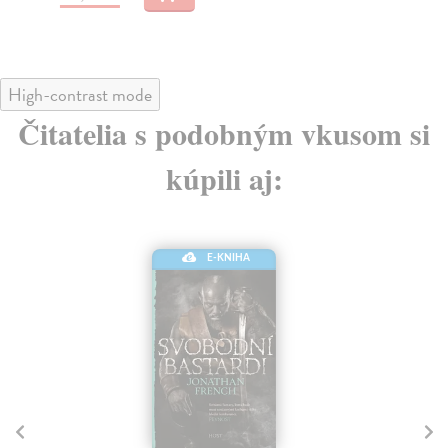
High-contrast mode
Čitatelia s podobným vkusom si
kúpili aj:
Na věrnosti PB
O