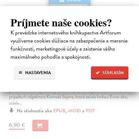
E-KNIHA
Príjmete naše cookies?
K prevádzke internetového kníhkupectva Artforum
využívame cookies slúžiace na zabezpečenie a meranie
funkčnosti, marketingové účely a zaistenie vášho
maximálneho pohodlia a spokojnosti.
Evino oko
NASTAVENIA
SÚHLASÍM
Fossum Karin
| Elektronická kniha
Detektívny príbeh Evino oko je slovenskou premiérou autorky s
povesťou kráľovnej nórskej detektívky. Dnes už jedenásťdielna séria o
prípadoch inšpektora Konrada Sejera, ktorá začala knihou Evino oko,
zožala…
Na stiahnutie ako
EPUB
,
MOBI
a
PDF
6,90 €