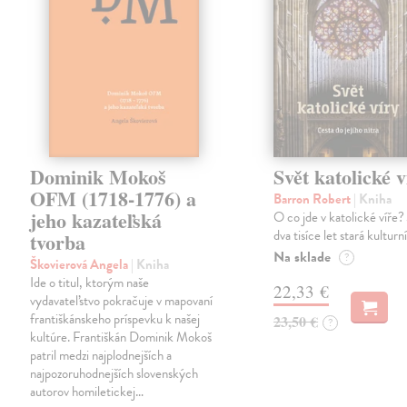
Dominik Mokoš
Svět katolické v
OFM (1718-1776) a
Barron Robert
| Kniha
jeho kazateľská
O co jde v katolické víře? 
dva tisíce let stará kulturn
tvorba
Na sklade
?
Škovierová Angela
| Kniha
Ide o titul, ktorým naše
22,33 €
vydavateľstvo pokračuje v mapovaní
františkánskeho príspevku k našej
23,50 €
?
kultúre. Františkán Dominik Mokoš
patril medzi najplodnejších a
najpozoruhodnejších slovenských
autorov homiletickej…