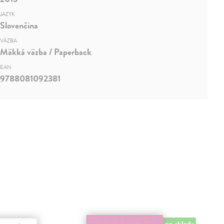
JAZYK
Slovenčina
VÄZBA
Mäkká väzba / Paperback
EAN
9788081092381
na sklade