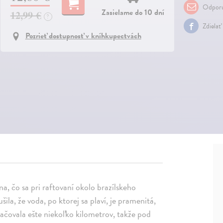
Odporu
Zasielame do 10 dní
12,99 €
?
Zdielať
Pozrieť dostupnosť v kníhkupectvách
a, čo sa pri raftovaní okolo brazílskeho
ila, že voda, po ktorej sa plaví, je pramenitá,
kračovala ešte niekoľko kilometrov, takže pod