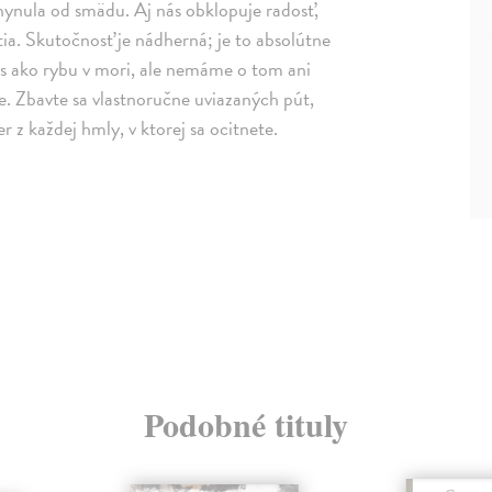
hynula od smädu. Aj nás obklopuje radosť,
tia. Skutočnosť je nádherná; je to absolútne
nás ako rybu v mori, ale nemáme o tom ani
me. Zbavte sa vlastnoručne uviazaných pút,
r z každej hmly, v ktorej sa ocitnete.
Podobné tituly