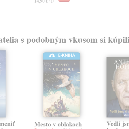
14,90 €
?
atelia s podobným vkusom si kúpili
E-KNIHA
meniť
Vedli js
Mesto v oblakoch