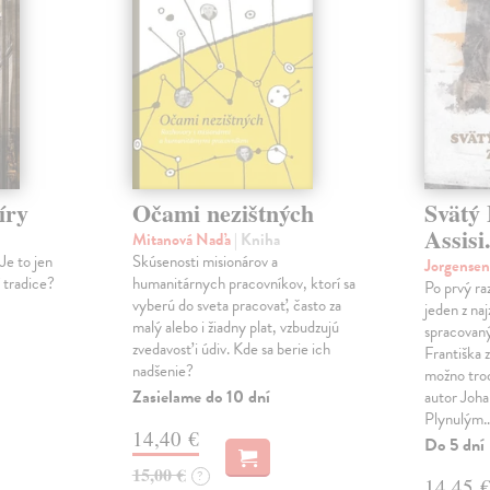
íry
Očami nezištných
Svätý 
Assisi
Mitanová Naďa
| Kniha
Je to jen
Skúsenosti misionárov a
Jorgense
í tradice?
humanitárnych pracovníkov, ktorí sa
Po prvý ra
vyberú do sveta pracovať, často za
jeden z na
malý alebo i žiadny plat, vzbudzujú
spracovaný
zvedavosť i údiv. Kde sa berie ich
Františka z
nadšenie?
možno tro
Zasielame do 10 dní
autor Joha
Plynulým
14,40 €
Do 5 dní
15,00 €
?
14,45 