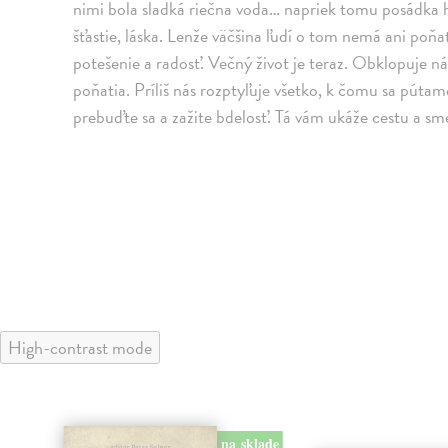
nimi bola sladká riečna voda… napriek tomu posádka 
šťastie, láska. Lenže väčšina ľudí o tom nemá ani poňa
potešenie a radosť. Večný život je teraz. Obklopuje 
poňatia. Príliš nás rozptyľuje všetko, k čomu sa púta
prebuďte sa a zažite bdelosť. Tá vám ukáže cestu a sme
High-contrast mode
na sklade