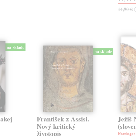
14,90 €
na sklade
na sklade
jakej
František z Assisi.
Ježiš 
Nový kritický
(slove
životopis
Ratzinger