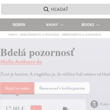
REBRÍK
KNIHY
BOOKS
KNIHY
-
NÁBOŽENSTVO A TEOLÓGIA
-
KRESŤANSTVO A JUDAIZMUS
Bdelá pozornosť
Mello Anthony de
Život je hostina. A tragédiou je, že väčšina ľudí umiera od hla
Kúpiť
na webe
Rezervovať v kníhkupectve
Pridať 
12,60 €