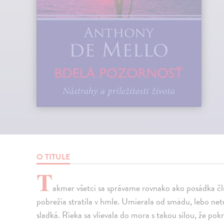
O TITULE
T
akmer všetci sa správame rovnako ako posádka čln
pobrežia stratila v hmle. Umierala od smädu, lebo netuš
sladká. Rieka sa vlievala do mora s takou silou, že po