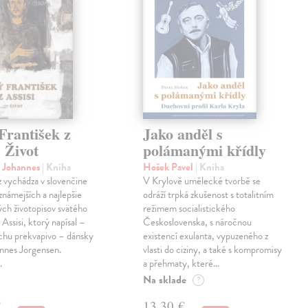
František z
Jako anděl s
. Život
polámanými křídly
n Johannes
| Kniha
Hošek Pavel
| Kniha
z vychádza v slovenčine
V Krylově umělecké tvorbě se
jznámejších a najlepšie
odráží trpká zkušenost s totalitním
ch životopisov svätého
režimem socialistického
 Assisi, ktorý napísal –
Československa, s náročnou
chu prekvapivo – dánsky
existencí exulanta, vypuzeného z
nnes Jorgensen.
vlasti do ciziny, a také s kompromisy
…
a přehmaty, které…
Na sklade
?
€
13,30 €