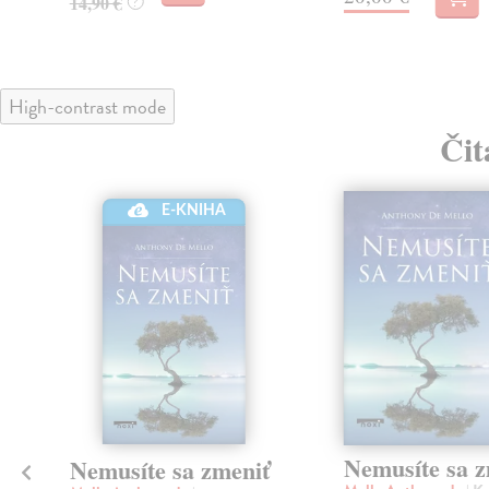
14,90 €
?
High-contrast mode
Čit
E-KNIHA
Nemusíte sa z
Nemusíte sa zmeniť