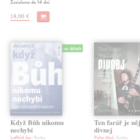
Zasielame do 14 dní
18,00 €
na sklade
Když Bůh nikomu
Ten farář je ně
nechybí
divnej
Loffeld Jan
| Kniha
Palán Aleš
| Kniha