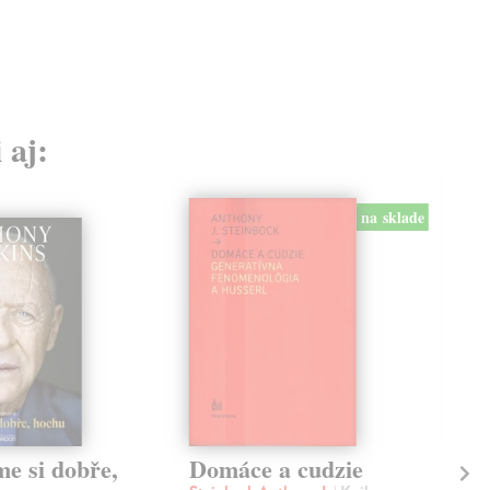
15,
 aj:
na sklade
me si dobře,
Domáce a cudzie
Pl