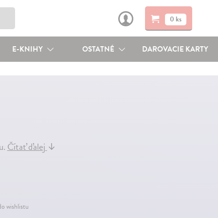
0 ks
E-KNIHY
OSTATNÉ
DAROVACIE KARTY
du.
Čítať ďalej
↓
do wishlistu