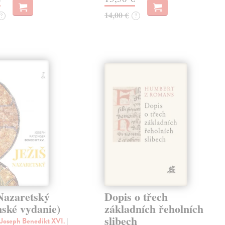
14,00 €
?
?
Nazaretský
Dopis o třech
nské vydanie)
základních řeholních
slibech
 Joseph Benedikt XVI.
|