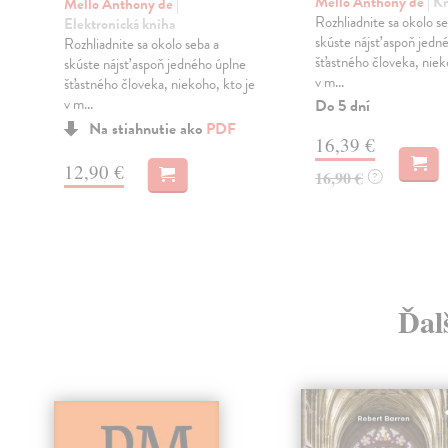
Mello Anthony de
| K
Mello Anthony de
|
Rozhliadnite sa okolo se
Elektronická kniha
skúste nájsť aspoň jedn
Rozhliadnite sa okolo seba a
šťastného človeka, niek
skúste nájsť aspoň jedného úplne
v m...
šťastného človeka, niekoho, kto je
v m...
Do 5 dní
Na stiahnutie ako
PDF
16,39 €
12,90 €
16,90 €
?
Ďal