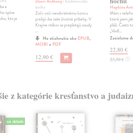
hochu
niha
Doerr Anthony
| Elektronická
ba a
kniha
Hopkins An
ého úplne
Zoči-voči neodvratnému koncu
Mám v telefon
oho, kto je
prežijú iba naše životné príbehy. V
které jsem ja
Krajine vtákov sa prepletajú osudy
pláži. Často 
...
„Vedl...
Zasielame d
Na stiahnutie ako
EPUB
,
MOBI
a
PDF
22,80 €
12,90 €
23,50 €
?
šie z kategórie kresťanstvo a judai
na sklade