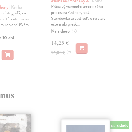
Steinbock Anthony J.
| Kniha
Bor
Práca významného amerického
Táto
thony
| Kniha
profesora Anthonyho J.
proj
u fotografii, na
Steinbocka sa sústreďuje na stále
Boru
ko dítě s otcem na
ešte málo presk...
svoj
tomu chlapci říkám:
Na sklade
Na 
?
o 10 dní
14,25 €
18
15,00 €
19,
?
zmus
na sklade