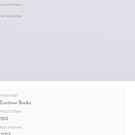
čiť známemu
 na Facebooku
VYDAVATEĽ
Eastone Books
POČET STRÁN
160
ROK VYDANIA
2013