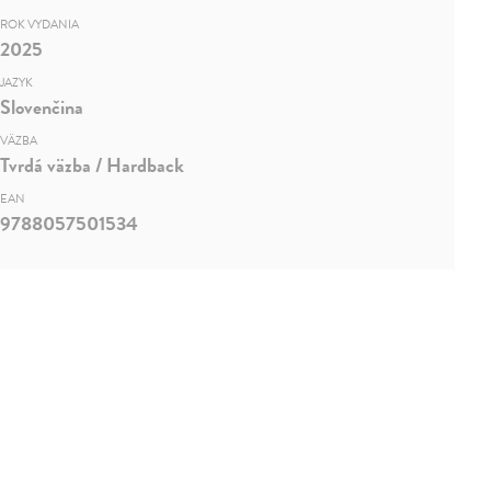
ROK VYDANIA
2025
JAZYK
Slovenčina
VÄZBA
Tvrdá väzba / Hardback
EAN
9788057501534