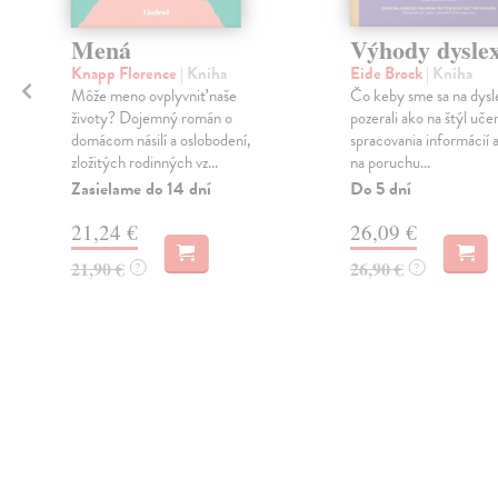
a
Mená
Výhody dyslex
Knapp Florence
| Kniha
Eide Brock
| Kniha
Môže meno ovplyvniť naše
Čo keby sme sa na dysl
životy? Dojemný román o
pozerali ako na štýl učen
domácom násilí a oslobodení,
spracovania informácií a
zložitých rodinných vz...
na poruchu...
Zasielame do 14 dní
Do 5 dní
21,24 €
26,09 €
21,90 €
26,90 €
?
?