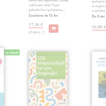
svému tělu odpočinek. Zkuste
spoluprac
rodičovství vleže! Super
so svojimi
jednoduchou vychytávku,…
a večného
Zasielame do 12 dní
Do 5 dní
17,36 €
16,90 
17,90 €
?
na sklade