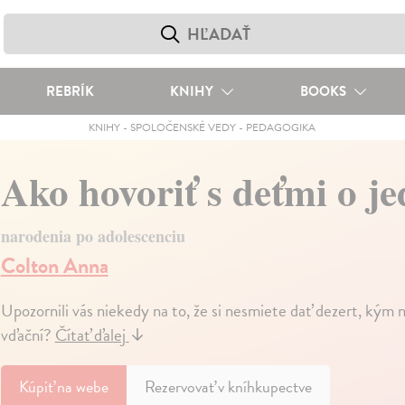
REBRÍK
KNIHY
BOOKS
KNIHY
-
SPOLOČENSKÉ VEDY
-
PEDAGOGIKA
Ako hovoriť s deťmi o j
narodenia po adolescenciu
Colton Anna
Upozornili vás niekedy na to, že si nesmiete dať dezert, kým n
vďační?
Čítať ďalej
↓
Kúpiť
na webe
Rezervovať v kníhkupectve