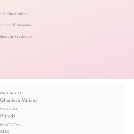
ridať do wishlistu
dporučiť známemu
dielať na Facebooku
PREKLADATEĽ
Ghaniová Miriam
VYDAVATEĽ
Príroda
POČET STRÁN
304