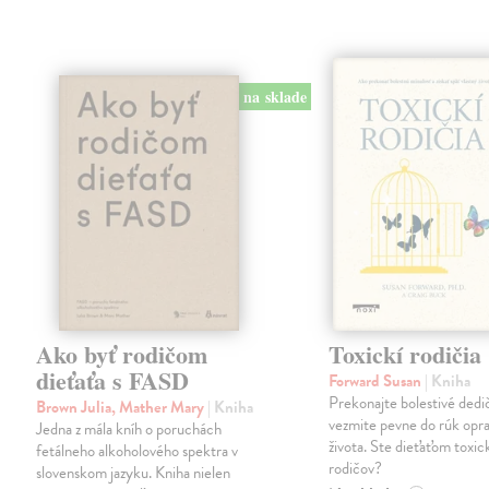
na sklade
Ako byť rodičom
Toxickí rodičia
dieťaťa s FASD
Forward Susan
| Kniha
Prekonajte bolestivé dedi
Brown Julia, Mather Mary
| Kniha
vezmite pevne do rúk opra
Jedna z mála kníh o poruchách
života. Ste dieťaťom toxi
fetálneho alkoholového spektra v
rodičov?
slovenskom jazyku. Kniha nielen