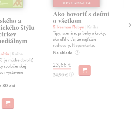
Ako hovoriť s deťmi
Ak
ského a
o všetkom
ab
tického štýlu
Silverman Robyn
| Kniha
Fab
cirkev
Tipy, scenáre, príbehy a kroky,
Viet
mediálnym
ako uľahčiť aj tie najťažšie
rady
rozhovory. Nepanikárte.
Chce
Na sklade
Zas
?
rézia
| Kniha
či je múdre dovoliť,
23,66 €
13
ky spoločenskej
oli vystavené
24,90 €
13,
?
o 30 dní