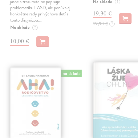
Na sklade
jasne a zrozumiteľne popisuje
?
problematiku FASD, ale ponúka aj
19,30 €
konkrétne rady pri výchove detí s
touto diagnózou.…
19,90 €
?
Na sklade
?
10,00 €
na sklade