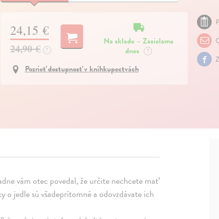
P
24,15 €
Na sklade – Zasielame
O
24,90 €
dnes
?
?
Z
Pozrieť dostupnosť v kníhkupectvách
padne vám otec povedal, že určite nechcete mať
y o jedle sú všadeprítomné a odovzdávate ich