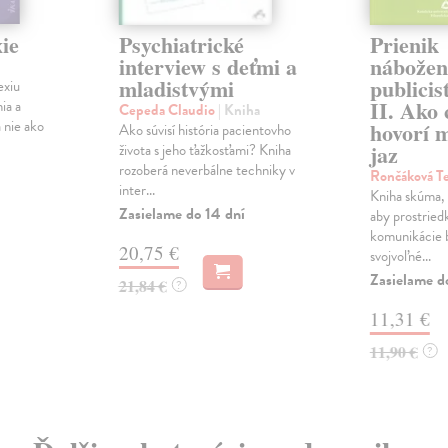
ie
Psychiatrické
Prienik
interview s deťmi a
nábožen
mladistvými
publicis
exiu
II. Ako 
ia a
Cepeda Claudio
| Kniha
 nie ako
hovorí 
Ako súvisí história pacientovho
jaz
života s jeho ťažkosťami? Kniha
rozoberá neverbálne techniky v
Rončáková Te
inter...
Kniha skúma, '
Zasielame do 14 dní
aby prostried
komunikácie b
20,75 €
svojvoľné...
Zasielame d
21,84 €
?
11,31 €
11,90 €
?