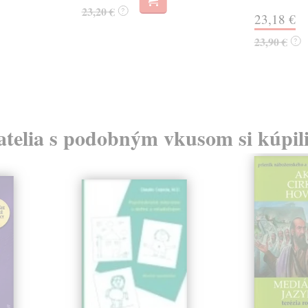
23,20 €
?
23,18 €
23,90 €
?
atelia s podobným vkusom si kúpili