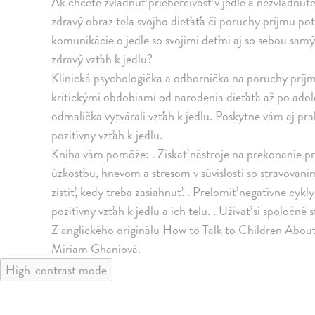
Ak chcete zvládnuť prieberčivosť v jedle a nezvládnute
zdravý obraz tela svojho dieťaťa či poruchy príjmu po
komunikácie o jedle so svojimi deťmi aj so sebou sam
zdravý vzťah k jedlu?
Klinická psychologička a odborníčka na poruchy príj
kritickými obdobiami od narodenia dieťaťa až po adole
odmalička vytvárali vzťah k jedlu. Poskytne vám aj prak
pozitívny vzťah k jedlu.
Kniha vám pomôže: . Získať nástroje na prekonanie pro
úzkosťou, hnevom a stresom v súvislosti so stravovaní
zistiť, kedy treba zasiahnuť. . Prelomiť negatívne cykly 
pozitívny vzťah k jedlu a ich telu. . Užívať si spoločné 
Z anglického originálu How to Talk to Children Abou
Miriam Ghaniová.
High-contrast mode