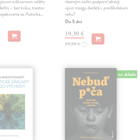
ujúcom a dôvernom vzťahu
vlastným úsilím podporiť zdravý
 deťmi – bez kriku, trestov
vývin mozgu dieťaťa v predškolskom
 opakovania sa. Autorka…
veku?
Do 5 dní
19,30 €
€
19,90 €
?
na sklade