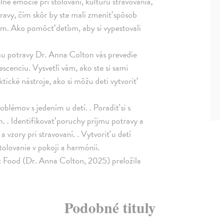
ľné emócie pri stolovaní, kultúru stravovania,
travy, čím skôr by ste mali zmeniť spôsob
ým. Ako pomôcť deťom, aby si vypestovali
mu potravy Dr. Anna Colton vás prevedie
scenciu. Vysvetlí vám, ako ste si sami
tické nástroje, ako si môžu deti vytvoriť
blémov s jedením u detí. . Poradiť si s
m. . Identifikovať poruchy príjmu potravy a
a vzory pri stravovaní. . Vytvoriť u detí
stolovanie v pokoji a harmónii.
t Food (Dr. Anna Colton, 2025) preložila
Podobné tituly