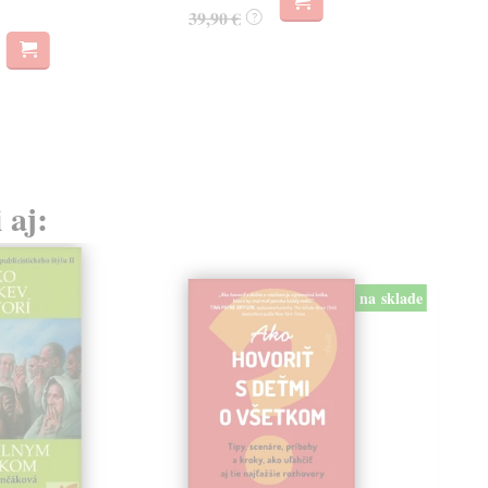
39,90 €
?
31
32,
 aj:
na sklade