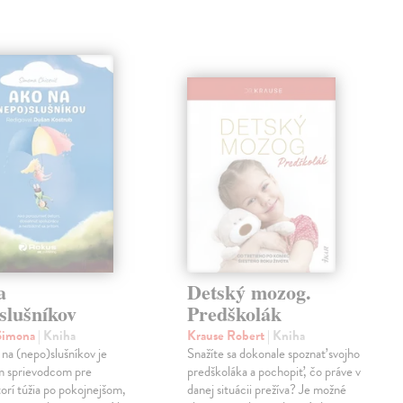
a
Detský mozog.
slušníkov
Predškolák
 Simona
| Kniha
Krause Robert
| Kniha
na (nepo)slušníkov je
Snažíte sa dokonale spoznať svojho
m sprievodcom pre
predškoláka a pochopiť, čo práve v
torí túžia po pokojnejšom,
danej situácii prežíva? Je možné