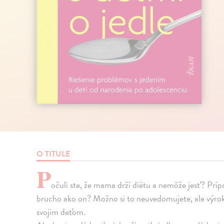
O TITULE
P
očuli ste, že mama drží diétu a nemôže jesť? Prí
brucho ako on? Možno si to neuvedomujete, ale výrok
svojim deťom.