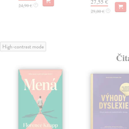
27,55 €
24,90 €
?
29,00 €
?
High-contrast mode
Čit
klade