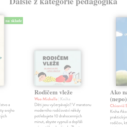
Ďalšie z kategórie pedagogika
na sklade
Rodičem vleže
Ako n
(nepo)
Woo Michelle
| Kniha
čstvo a
Děti jsou vyčerpávající! V maratonu
Chicevič
ty svojho
moderního rodičovství někdy
Kniha Ako 
ckých
potřebujete 10 drahocenných
praktický
minut, abyste vypnuli a dopřáli
rodičov, k