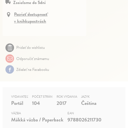
Zasielame do 5dní
Pozrieť dostupnosť
v kníhkupectvách
Pridať do wishlistu
Odporučiť známemu
Zdielať na Facebooku
VYDAVATEĽ
POČET STRÁN
ROK VYDANIA
JAZYK
Portál
104
2017
Čeština
VÄZBA
EAN
Mäkká väzba / Paperback
9788026211730