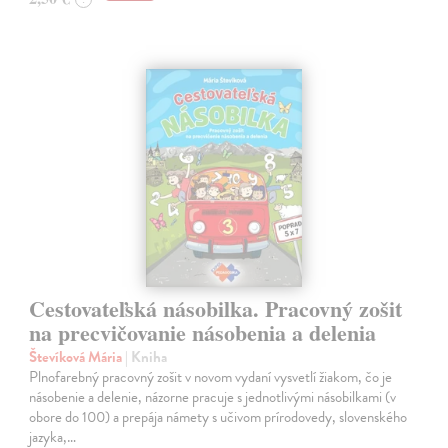
Cestovateľská násobilka. Pracovný zošit
na precvičovanie násobenia a delenia
Števíková Mária
| Kniha
Plnofarebný pracovný zošit v novom vydaní vysvetlí žiakom, čo je
násobenie a delenie, názorne pracuje s jednotlivými násobilkami (v
obore do 100) a prepája námety s učivom prírodovedy, slovenského
jazyka,…