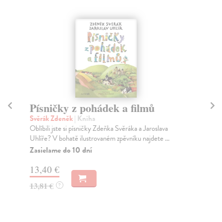
Písničky z pohádek a filmů
T
Svěrák Zdeněk
| Kniha
Ch
Oblíbili jste si písničky Zdeňka Svěráka a Jaroslava
Tvo
Uhlíře? V bohatě ilustrovaném zpěvníku najdete ...
mal
Zasielame do 10 dní
Za
13,40 €
13
13,81 €
13
?