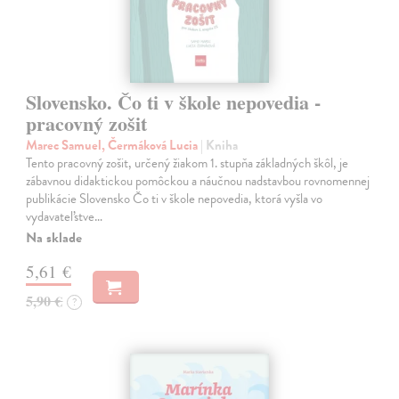
Slovensko. Čo ti v škole nepovedia -
pracovný zošit
Marec Samuel, Čermáková Lucia
| Kniha
Tento pracovný zošit, určený žiakom 1. stupňa základných škôl, je
zábavnou didaktickou pomôckou a náučnou nadstavbou rovnomennej
publikácie Slovensko Čo ti v škole nepovedia, ktorá vyšla vo
vydavateľstve…
Na sklade
5,61 €
5,90 €
?