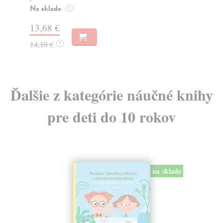
Na sklade
?
10
13,68 €
10
14,10 €
?
Ďalšie z kategórie náučné knihy
pre deti do 10 rokov
na sklade