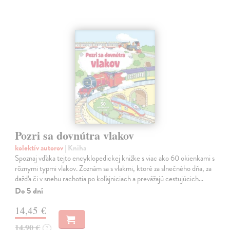
Pozri sa dovnútra vlakov
kolektív autorov
| Kniha
Spoznaj vďaka tejto encyklopedickej knižke s viac ako 60 okienkami s
rôznymi typmi vlakov. Zoznám sa s vlakmi, ktoré za slnečného dňa, za
dažďa či v snehu rachotia po koľajniciach a prevážajú cestujúcich…
Do 5 dní
14,45 €
14,90 €
?