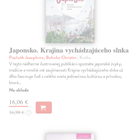
Japonsko. Krajina vychádzajúceho slnka
Pauluth Josephine, Bohnke Christin
| Kniha
V tejto nádherne ilustrovanej publikácii spoznáte japonské zvyky,
tradície a mnohé iné zaujímavosti Krajina vychádzajúceho slnka už
dlho fascinuje ľudí z celého sveta jedinečnou kultúrou a prírodou,
ktorá…
Na sklade
16,06 €
16,90 €
?