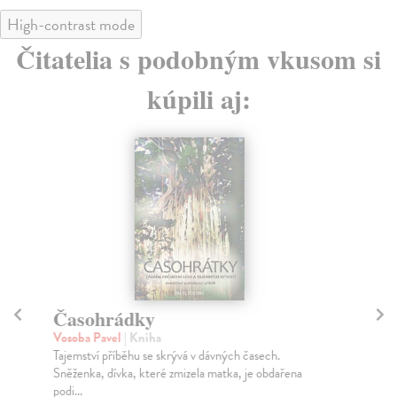
High-contrast mode
Čitatelia s podobným vkusom si
kúpili aj:
Časohrádky
P
Vosoba Pavel
| Kniha
Hr
Tajemství příběhu se skrývá v dávných časech.
Mož
Sněženka, dívka, které zmizela matka, je obdařena
mus
podi...
Na