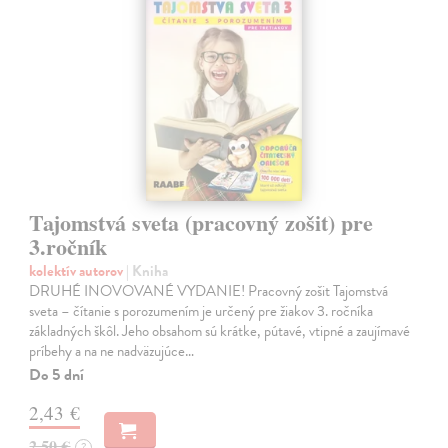
Tajomstvá sveta (pracovný zošit) pre
3.ročník
kolektív autorov
| Kniha
DRUHÉ INOVOVANÉ VYDANIE! Pracovný zošit Tajomstvá
sveta – čítanie s porozumením je určený pre žiakov 3. ročníka
základných škôl. Jeho obsahom sú krátke, pútavé, vtipné a zaujímavé
príbehy a na ne nadväzujúce…
Do 5 dní
2,43 €
2,50 €
?