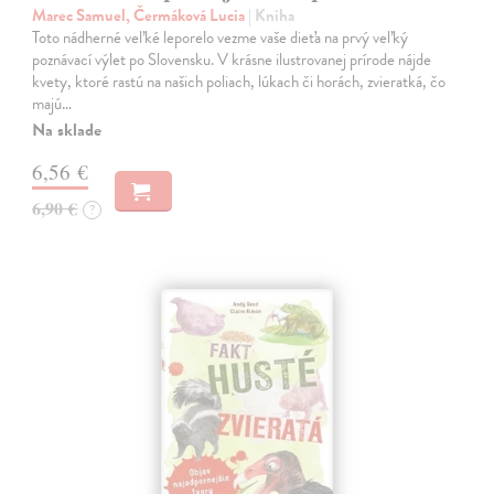
Marec Samuel, Čermáková Lucia
| Kniha
Toto nádherné veľké leporelo vezme vaše dieťa na prvý veľký
poznávací výlet po Slovensku. V krásne ilustrovanej prírode nájde
kvety, ktoré rastú na našich poliach, lúkach či horách, zvieratká, čo
majú…
Na sklade
6,56 €
6,90 €
?