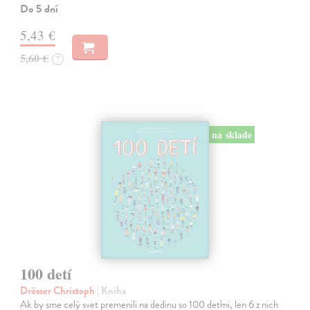
Do 5 dní
5,43 €
5,60 €
?
na sklade
100 detí
Drösser Christoph
| Kniha
Ak by sme celý svet premenili na dedinu so 100 deťmi, len 6 z nich