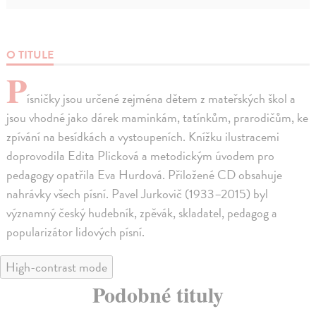
O TITULE
P
ísničky jsou určené zejména dětem z mateřských škol a
jsou vhodné jako dárek maminkám, tatínkům, prarodičům, ke
zpívání na besídkách a vystoupeních. Knížku ilustracemi
doprovodila Edita Plicková a metodickým úvodem pro
pedagogy opatřila Eva Hurdová. Přiložené CD obsahuje
nahrávky všech písní. Pavel Jurkovič (1933–2015) byl
významný český hudebník, zpěvák, skladatel, pedagog a
popularizátor lidových písní.
High-contrast mode
Podobné tituly