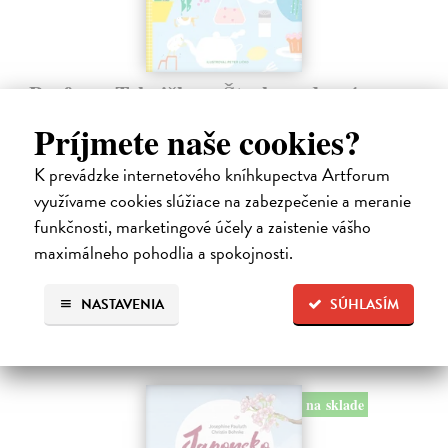
Profesor Tekvička a Števko v domácom
laboratóriu
Príjmete naše cookies?
Šušaníková Ivana
| Kniha
Vedeli ste, že si doma môžete vyrobiť soľné šperky, vlastné jogurty,
K prevádzke internetového kníhkupectva Artforum
recyklovaný papier aj dúhu? Vyskúšajte so svojimi deťmi tridsať
využívame cookies slúžiace na zabezpečenie a meranie
jednoduchých pokusov s bežnými predmetmi a materiálmi.
funkčnosti, marketingové účely a zaistenie vášho
Na sklade
maximálneho pohodlia a spokojnosti.
14,20 €
14,95 €
?
NASTAVENIA
SÚHLASÍM
na sklade