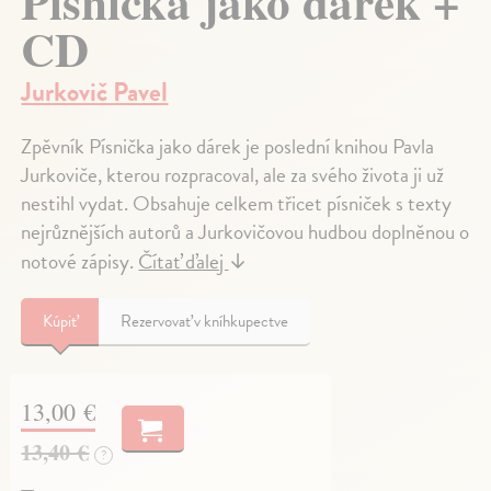
Písnička jako dárek +
CD
Jurkovič Pavel
Zpěvník Písnička jako dárek je poslední knihou Pavla
Jurkoviče, kterou rozpracoval, ale za svého života ji už
nestihl vydat. Obsahuje celkem třicet písniček s texty
nejrůznějších autorů a Jurkovičovou hudbou doplněnou o
notové zápisy.
Čítať ďalej
↓
Kúpiť
Rezervovať v kníhkupectve
13,00 €
13,40 €
?