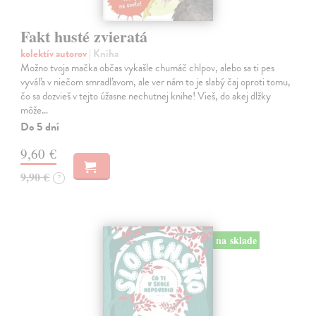
Fakt husté zvieratá
kolektív autorov
| Kniha
Možno tvoja mačka občas vykašle chumáč chlpov, alebo sa ti pes
vyváľa v niečom smradľavom, ale ver nám to je slabý čaj oproti tomu,
čo sa dozvieš v tejto úžasne nechutnej knihe! Vieš, do akej dlžky
môže…
Do 5 dní
9,60 €
9,90 €
?
na sklade