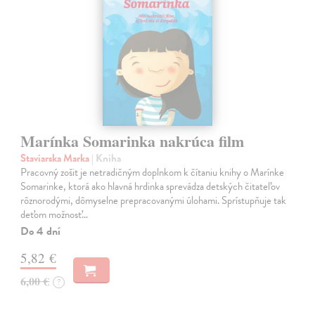
Marínka Somarinka nakrúca film
Staviarska Marka
| Kniha
Pracovný zošit je netradičným doplnkom k čítaniu knihy o Marínke
Somarinke, ktorá ako hlavná hrdinka sprevádza detských čitateľov
rôznorodými, dômyselne prepracovanými úlohami. Sprístupňuje tak
deťom možnosť…
Do 4 dní
5,82 €
6,00 €
?