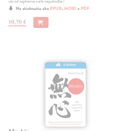
vás od naplnenia cieľa nepohodlie?
Na stiahnutie ako
EPUB
,
MOBI
a
PDF
10,70 €
E-KNIHA