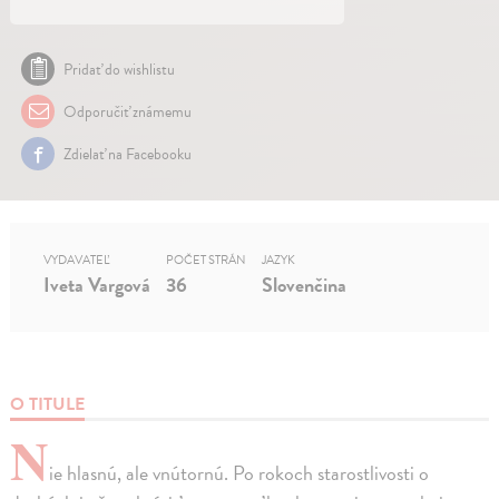
Pridať do wishlistu
Odporučiť známemu
Zdielať na Facebooku
VYDAVATEĽ
POČET STRÁN
JAZYK
Iveta Vargová
36
Slovenčina
O TITULE
N
ie hlasnú, ale vnútornú. Po rokoch starostlivosti o