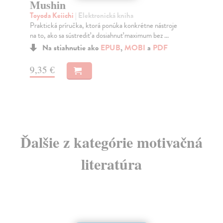
Mushin
Šl
Toyoda Keiichi
| Elektronická kniha
Bar
Praktická príručka, ktorá ponúka konkrétne nástroje
Šie
na to, ako sa sústrediť a dosiahnuť maximum bez ...
ven
oso
Na stiahnutie ako
EPUB
,
MOBI
a
PDF
9,35 €
10
Ďalšie z kategórie motivačná
literatúra