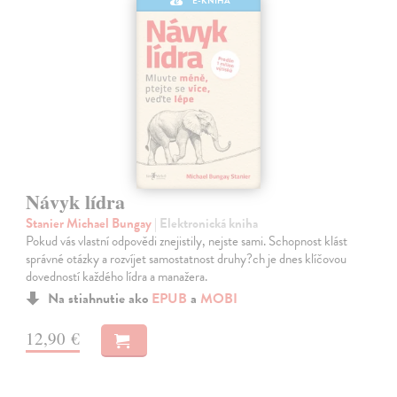
E-KNIHA
Návyk lídra
Stanier Michael Bungay
| Elektronická kniha
Pokud vás vlastní odpovědi znejistily, nejste sami. Schopnost klást
správné otázky a rozvíjet samostatnost druhy?ch je dnes klíčovou
dovedností každého lídra a manažera.
Na stiahnutie ako
EPUB
a
MOBI
12,90 €