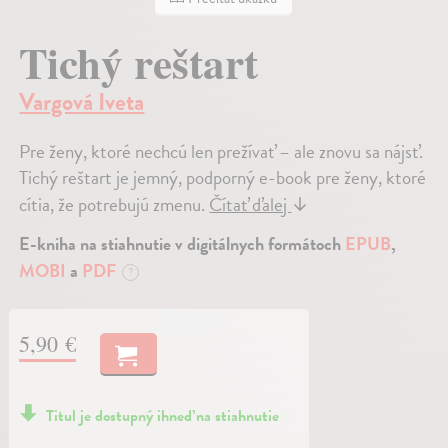
Tichý reštart
Vargová Iveta
Pre ženy, ktoré nechcú len prežívať – ale znovu sa nájsť.
Tichý reštart je jemný, podporný e-book pre ženy, ktoré
cítia, že potrebujú zmenu.
Čítať ďalej
↓
E-kniha na stiahnutie v digitálnych formátoch
EPUB
,
MOBI
a
PDF
?
5,90 €
Titul je dostupný ihneď na stiahnutie