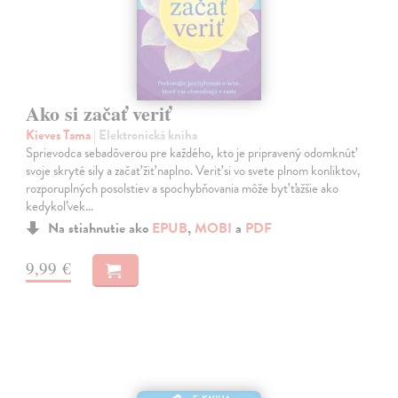
Ako si začať veriť
Kieves Tama
| Elektronická kniha
Sprievodca sebadôverou pre každého, kto je pripravený odomknúť
svoje skryté sily a začať žiť naplno. Veriť si vo svete plnom konliktov,
rozporuplných posolstiev a spochybňovania môže byť ťažšie ako
kedykoľvek…
Na stiahnutie ako
EPUB
,
MOBI
a
PDF
9,99 €