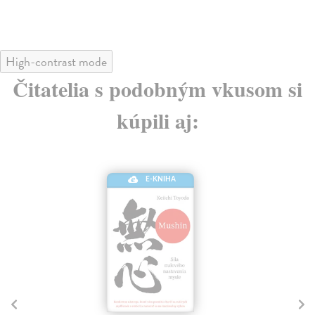
High-contrast mode
Čitatelia s podobným vkusom si
kúpili aj:
E-KNIHA