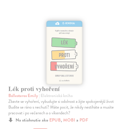
E-KNIHA
Lék proti vyhoření
Ballesteros Emily
| Elektronická kniha
Zbavte se vyhoření, vybudujte si odolnost a žijte spokojenější život
Budíte se ráno s nechutí? Máte pocit, že nikdy nestíháte a musíte
pracovat i po večerech a o víkendech?
Na stiahnutie ako
EPUB
,
MOBI
a
PDF