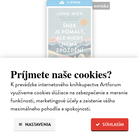
E-KNIHA
novinka
Príjmete naše cookies?
Šnek je pomalý, ale nikdy nemá zpoždění
Jung-mok
| Elektronická kniha
K prevádzke internetového kníhkupectva Artforum
Tichá revoluce proti kultuře spěchu a připomínka toho, že být pomalý
využívame cookies slúžiace na zabezpečenie a meranie
neznamená být líný Už vás někdy napadlo, že šnek, který se pohybuje
pomalu, nikdy nedorazí na konec cesty? Už jste ho někdy chtěli
funkčnosti, marketingové účely a zaistenie vášho
popadnout…
maximálneho pohodlia a spokojnosti.
Na stiahnutie ako
EPUB
a
MOBI
NASTAVENIA
SÚHLASÍM
11,13 €