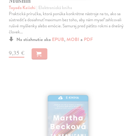
Mushin
Toyoda Keiichi
| Elektronická kniha
Praktická príručka, ktorá ponúka konkrétne nástroje na to, ako sa
sústrediť a dosiahnuť maximum bez toho, aby nám myseľ zahlcovali
rušivé myšlienky alebo emócie. Samuraj pred päťsto rokmi a dnešný
človek…
Na stiahnutie ako
EPUB
,
MOBI
a
PDF
9,35 €
E-KNIHA