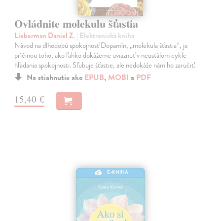
Ovládnite molekulu šťastia
Lieberman Daniel Z.
| Elektronická kniha
Návod na dlhodobú spokojnosť Dopamín, „molekula šťastia“, je
príčinou toho, ako ľahko dokážeme uviaznuť v neustálom cykle
hľadania spokojnosti. Sľubuje šťastie, ale nedokáže nám ho zaručiť.
Na stiahnutie ako
EPUB
,
MOBI
a
PDF
15,40 €
E-KNIHA