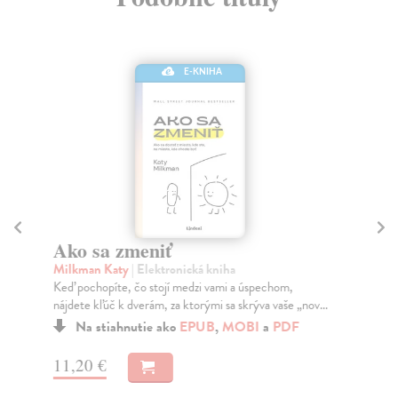
E-KNIHA
Ako sa zmeniť
A
z
Milkman Katy
| Elektronická kniha
Keď pochopíte, čo stojí medzi vami a úspechom,
Ro
nájdete kľúč k dverám, za ktorými sa skrýva vaše „nov...
Ide
aut
Na stiahnutie ako
EPUB
,
MOBI
a
PDF
11,20 €
9,