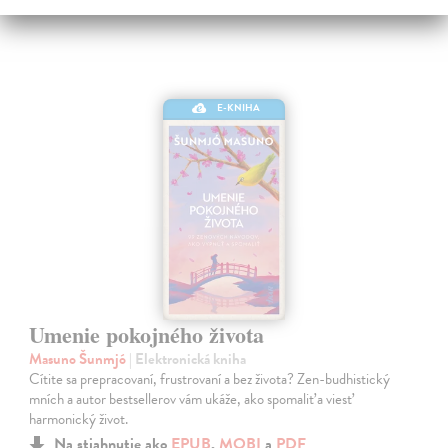
E-KNIHA
Umenie pokojného života
Masuno Šunmjó
| Elektronická kniha
Cítite sa prepracovaní, frustrovaní a bez života? Zen-budhistický
mních a autor bestsellerov vám ukáže, ako spomaliť a viesť
harmonický život.
Na stiahnutie ako
EPUB
,
MOBI
a
PDF