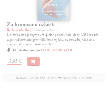
Za hranicami úzkosti
Becková Martha
| Elektronická kniha
Úzkosť sa stala jedným z určujúcich pocitov našej doby. Väčšina z nás
sa ju snaží prekonať premýšľaním a logikou, no tento boj nás často
vracia späť do začarovaného kruhu.
Na stiahnutie ako
EPUB
,
MOBI
a
PDF
17,95 €
ZOBRAZIŤ ĎALŠIE Z KATEGÓRIE MOTIVAČNÁ LITERATÚRA