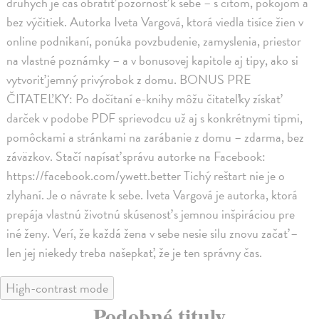
druhých je čas obrátiť pozornosť k sebe – s citom, pokojom a
bez výčitiek. Autorka Iveta Vargová, ktorá viedla tisíce žien v
online podnikaní, ponúka povzbudenie, zamyslenia, priestor
na vlastné poznámky – a v bonusovej kapitole aj tipy, ako si
vytvoriť jemný privýrobok z domu. BONUS PRE
ČITATEĽKY: Po dočítaní e-knihy môžu čitateľky získať
darček v podobe PDF sprievodcu už aj s konkrétnymi tipmi,
pomôckami a stránkami na zarábanie z domu – zdarma, bez
záväzkov. Stačí napísať správu autorke na Facebook:
https://facebook.com/ywett.better Tichý reštart nie je o
zlyhaní. Je o návrate k sebe. Iveta Vargová je autorka, ktorá
prepája vlastnú životnú skúsenosť s jemnou inšpiráciou pre
iné ženy. Verí, že každá žena v sebe nesie silu znovu začať –
len jej niekedy treba našepkať, že je ten správny čas.
High-contrast mode
Podobné tituly