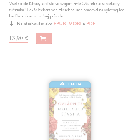
Všetko ide ľahšie, keď ste vo svojom živle Obzreli ste si niekedy
tučniaka? Lekár Eckart von Hirschhausen pracoval na výletnej lodi,
keď ho uvidel vo voľnej prírode.
Na stiahnutie ako
EPUB
,
MOBI
a
PDF
13,90 €
E-KNIHA