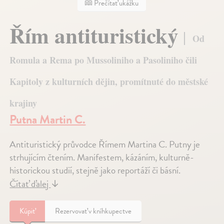
Prečítať ukážku
Řím antituristický
Od
Romula a Rema po Mussoliniho a Pasoliniho čili
Kapitoly z kulturních dějin, promítnuté do městské
krajiny
Putna Martin C.
Antituristický průvodce Římem Martina C. Putny je
strhujícím čtením. Manifestem, kázáním, kulturně-
historickou studií, stejně jako reportáží či básní.
Čítať ďalej
↓
Kúpiť
Rezervovať v kníhkupectve