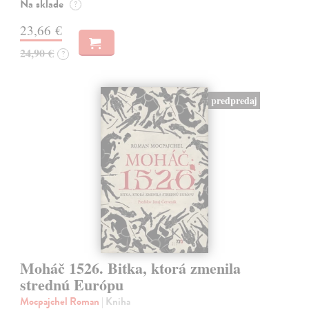
Na sklade
?
23,66 €
24,90 €
?
predpredaj
Moháč 1526. Bitka, ktorá zmenila
strednú Európu
Mocpajchel Roman
| Kniha