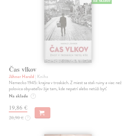
na sklade
Čas vlkov
Jähner Harald
| Kniha
Nemecko 1945: krajina v troskách. Z miest sa stali ruiny a viac než
polovica obyvateľov žije tam, kde nepatrí alebo netúži byť.
Na sklade
?
19,86 €
20,90 €
?