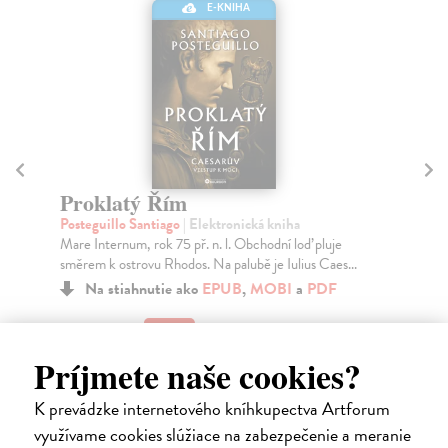
E-KNIHA
Dě
No
Proklatý Řím
Děj
Posteguillo Santiago
| Elektronická kniha
pub
Mare Internum, rok 75 př. n. l. Obchodní loď pluje
ovli
směrem k ostrovu Rhodos. Na palubě je Iulius Caes...
Na
Na stiahnutie ako
EPUB
,
MOBI
a
PDF
20
19,00 €
21
Príjmete naše cookies?
K prevádzke internetového kníhkupectva Artforum
využívame cookies slúžiace na zabezpečenie a meranie