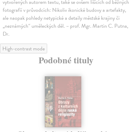
vytvořených autorem textu, také se ovšem lišících od běžných
fotografií v průvodcích: Nikoliv ikonické budovy a artefakty,
ale naopak pohledy netypické a detaily městské krajiny či
„neznámých“ uměleckých děl. – prof. Mgr. Martin C. Putna,
Dr.
High-contrast mode
Podobné tituly