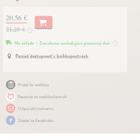
20,56 €
21,20 €
?
Na sklade – Zasielame nasledujúci pracovný deň
?
Pozrieť dostupnosť v kníhkupectvách
Pridať do wishlistu
Recenzia na medziknihami.sk
Odporučiť známemu
Zdielať na Facebooku