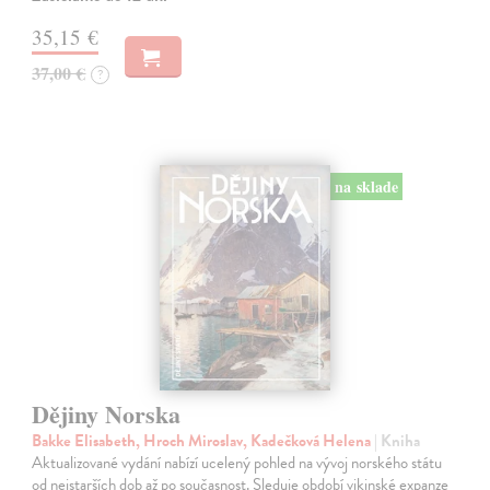
35,15 €
37,00 €
?
na sklade
Dějiny Norska
Bakke Elisabeth, Hroch Miroslav, Kadečková Helena
| Kniha
Aktualizované vydání nabízí ucelený pohled na vývoj norského státu
od nejstarších dob až po současnost. Sleduje období vikinské expanze