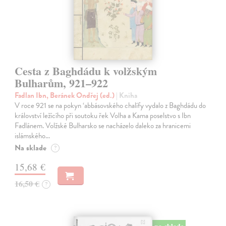
Cesta z Baghdádu k volžským
Bulharům, 921–922
Fadlan Ibn, Beránek Ondřej (ed.)
| Kniha
V roce 921 se na pokyn ‘abbásovského chalífy vydalo z Baghdádu do
království ležícího při soutoku řek Volha a Kama poselstvo s Ibn
Fadlánem. Volžské Bulharsko se nacházelo daleko za hranicemi
islámského…
Na sklade
?
15,68 €
16,50 €
?