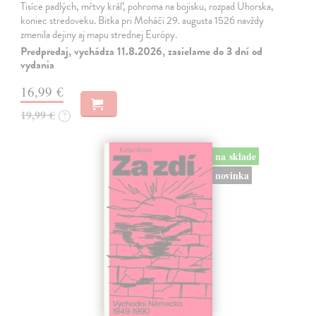
Tisíce padlých, mŕtvy kráľ, pohroma na bojisku, rozpad Uhorska,
koniec stredoveku. Bitka pri Moháči 29. augusta 1526 navždy
zmenila dejiny aj mapu strednej Európy.
Predpredaj, vychádza 11.8.2026, zasielame do 3 dní od
vydania
16,99 €
19,99 €
?
na sklade
novinka