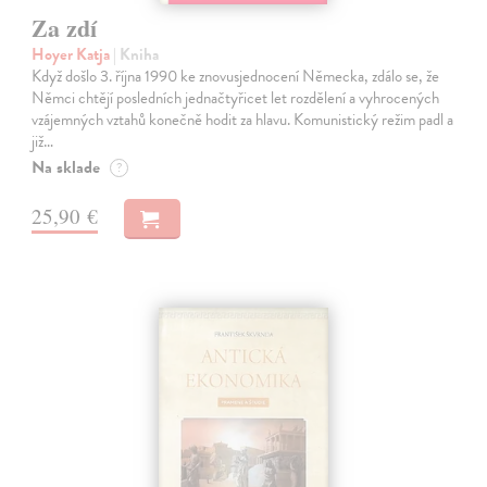
Za zdí
Hoyer Katja
| Kniha
Když došlo 3. října 1990 ke znovusjednocení Německa, zdálo se, že
Němci chtějí posledních jednačtyřicet let rozdělení a vyhrocených
vzájemných vztahů konečně hodit za hlavu. Komunistický režim padl a
již…
Na sklade
?
25,90 €