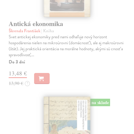
Antická ekonomika
Škvrnda František
| Kniha
Svet antickej ekonomiky pred nami odhaľuje nový horizont
hospodárenia nielen na mikroúrovni (domácnosť), ale aj makroúrovni
(štát). Jej praktická orientácia na morálne hodnoty, akými sú cnosť a
spravodlivosť,…
Do 3 dní
13,48 €
13,90 €
?
na sklade