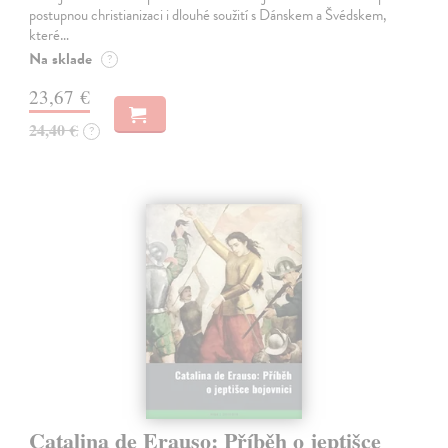
postupnou christianizaci i dlouhé soužití s Dánskem a Švédskem,
které…
Na sklade
?
23,67 €
24,40 €
?
Catalina de Erauso: Příběh o jeptišce