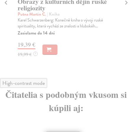
Obrazy z kulturních dějin ruské
M
religiozity
Cla
Na 
Putna Martin C.
| Kniha
za 
Karel Schwarzenberg: Konečně kniha o vývoji ruské
spirituality, která vychází ze znalosti a hlubokéh...
Na
Zasielame do 14 dní
26
19,39 €
28
19,99 €
?
High-contrast mode
Čitatelia s podobným vkusom si
kúpili aj: