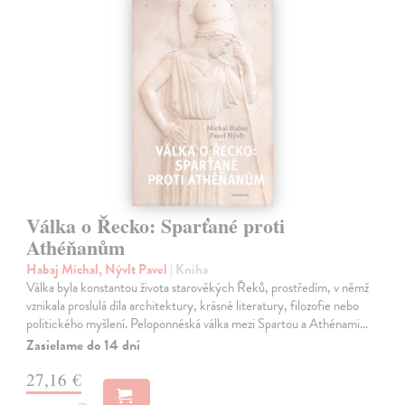
Válka o Řecko: Sparťané proti
Athéňanům
Habaj Michal, Nývlt Pavel
| Kniha
Válka byla konstantou života starověkých Řeků, prostředím, v němž
vznikala proslulá díla architektury, krásné literatury, filozofie nebo
politického myšlení. Peloponnéská válka mezi Spartou a Athénami…
Zasielame do 14 dní
27,16 €