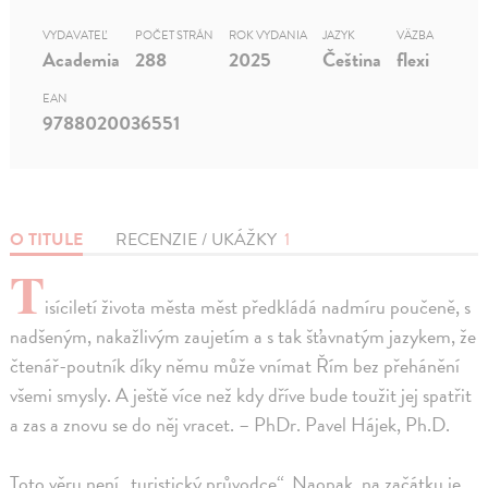
VYDAVATEĽ
POČET STRÁN
ROK VYDANIA
JAZYK
VÄZBA
Academia
288
2025
Čeština
flexi
EAN
9788020036551
O TITULE
RECENZIE / UKÁŽKY
1
T
isíciletí života města měst předkládá nadmíru poučeně, s
nadšeným, nakažlivým zaujetím a s tak šťavnatým jazykem, že
čtenář-poutník díky němu může vnímat Řím bez přehánění
všemi smysly. A ještě více než kdy dříve bude toužit jej spatřit
a zas a znovu se do něj vracet. – PhDr. Pavel Hájek, Ph.D.
Toto věru není „turistický průvodce“. Naopak, na začátku je