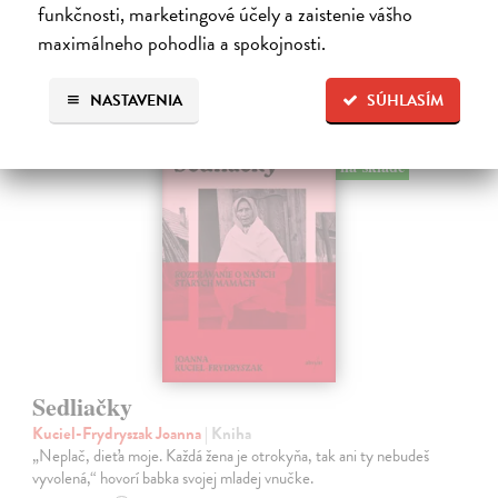
Ďalšie z kategórie európske
funkčnosti, marketingové účely a zaistenie vášho
maximálneho pohodlia a spokojnosti.
dejiny
NASTAVENIA
SÚHLASÍM
na sklade
Sedliačky
Kuciel-Frydryszak Joanna
| Kniha
„Neplač, dieťa moje. Každá žena je otrokyňa, tak ani ty nebudeš
vyvolená,“ hovorí babka svojej mladej vnučke.