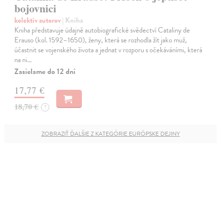
bojovnici
kolektív autorov
| Kniha
Kniha představuje údajně autobiografické svědectví Cataliny de
Erauso (kol. 1592–1650), ženy, která se rozhodla žít jako muž,
účastnit se vojenského života a jednat v rozporu s očekáváními, která
na ni…
Zasielame do 12 dní
17,77 €
18,70 €
?
ZOBRAZIŤ ĎALŠIE Z KATEGÓRIE EURÓPSKE DEJINY