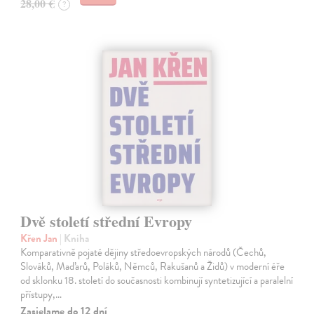
28,00 €
?
Dvě století střední Evropy
Křen Jan
| Kniha
Komparativně pojaté dějiny středoevropských národů (Čechů,
Slováků, Maďarů, Poláků, Němců, Rakušanů a Židů) v moderní éře
od sklonku 18. století do současnosti kombinují syntetizující a paralelní
přístupy,…
Zasielame do 12 dní