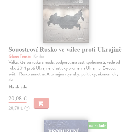
Souostroví Rusko ve válce proti Ukrajině
Glanc Tomáš
| Kniha
Válka, kterou ruská armáda, podporovaná částí společnosti, vede od
roku 2014 proti Ukrajině, drasticky proměnila Ukrajinu, Evropu,
svět, i Rusko samotné. A to nejen vojensky, politicky, ekonomicky,
ale…
Na sklade
20,08 €
20,70 €
?
na sklade