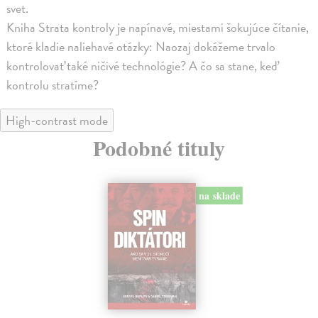
svet.
Kniha Strata kontroly je napínavé, miestami šokujúce čítanie,
ktoré kladie naliehavé otázky: Naozaj dokážeme trvalo
kontrolovať také ničivé technológie? A čo sa stane, keď
kontrolu stratíme?
High-contrast mode
Podobné tituly
na sklade