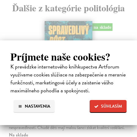
Ďalšie z kategórie politológia
na sklade
Príjmete naše cookies?
K prevádzke internetového kníhkupectva Artforum
využívame cookies slúžiace na zabezpečenie a meranie
funkčnosti, marketingové účely a zaistenie vášho
maximálneho pohodlia a spokojnosti.
Spravedlivý růst
NASTAVENIA
SÚHLASÍM
Prokop Daniel
| Kniha
Rovné šance, efektivní reformy a prosperita širší společnosti jako lék
na politickou strnulost Česko si udržuje spoustu drahých
nespravedlností. Chudé děti mají malou šanci získat kvalitní vzdělání.
Na sklade