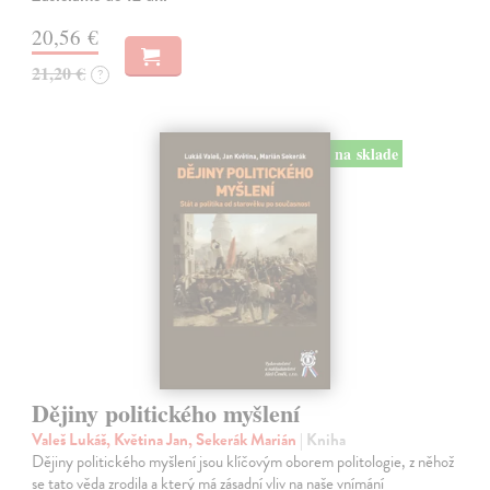
20,56 €
21,20 €
?
na sklade
Dějiny politického myšlení
Valeš Lukáš, Květina Jan, Sekerák Marián
| Kniha
Dějiny politického myšlení jsou klíčovým oborem politologie, z něhož
se tato věda zrodila a který má zásadní vliv na naše vnímání