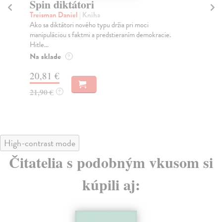
Spin diktátori
V
Treisman Daniel
| Kniha
Paj
Ako sa diktátori nového typu držia pri moci
Pub
manipuláciou s faktmi a predstieraním demokracie.
Paj
Hitle...
dip
Na sklade
Do
?
30
20,81 €
21
21,90 €
?
21
High-contrast mode
Čitatelia s podobným vkusom si
kúpili aj: