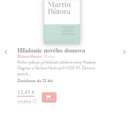
Hľadanie nového domova
Jo
l
Bútora Martin
| Kniha
Kniha vyšla pri príležitosti udelenia ceny Nadace
Po
Dagmar a Václava Havlových VIZE 97. Žánrovo
Keď
pestrá...
voj
Zasielame do 12 dní
Pr
dn
12,45 €
16
13,10 €
?
19