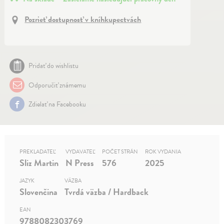
Pozrieť dostupnosť v kníhkupectvách
Pridať do wishlistu
Odporučiť známemu
Zdielať na Facebooku
PREKLADATEĽ
VYDAVATEĽ
POČET STRÁN
ROK VYDANIA
Sliz Martin
N Press
576
2025
JAZYK
VÄZBA
Slovenčina
Tvrdá väzba / Hardback
EAN
9788082303769