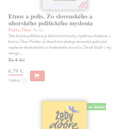
Etnos a polis. Zo slovenského a
uhorského politického myslenia
Pichler Tibor
| Kniha
Táto knižná publikácia je dielom kontinuity myslenia a bádania, s
ktorou Tibor Pichler už desaťročia sleduje slovenské politické
myslenie devätnásteho a dvadsiateho storočia. Deväť štúdií v nej
venuje…
Do 4 dní
6,79 €
7,00 €
?
na sklade