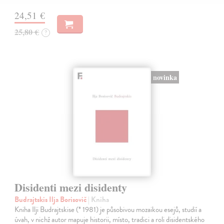
24,51 €
25,80 €
?
novinka
Disidenti mezi disidenty
Budrajtskis Ilja Borisovič
| Kniha
Kniha Ilji Budrajtskise (* 1981) je působivou mozaikou esejů, studií a
úvah, v nichž autor mapuje historii, místo, tradici a roli disidentského