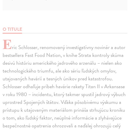
O TITULE
E
ric Schlosser, renomovaný investigatívny novinár a autor
bestsellera Fast Food Nation, v knihe Strata kontroly skúma
desivú históriu amerického jadrového arzenálu – nielen ako
technologického triumfu, ale ako sériu ľudských omylov,
utajovaných havárií a tesných únikov pred katastrofou.
Schlosser odhaľuje príbeh havárie rakety Titan II v Arkansase
v roku 1980 – incidentu, ktorý takmer spustil jadrový výbuch
uprostred Spojených štátov. Vďaka pôsobivému výskumu a
prístupu k utajovaným materiálom prináša strhujúcu kroniku
o tom, ako ľudský faktor, neúplné informácie a zlyhávajúce
bezpečnostné opatrenia ohrozovali a naďalej ohrozujú celý