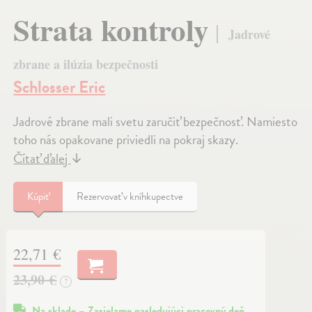
Strata kontroly
Jadrové
zbrane a ilúzia bezpečnosti
Schlosser Eric
Jadrové zbrane mali svetu zaručiť bezpečnosť. Namiesto
toho nás opakovane priviedli na pokraj skazy.
Čítať ďalej
↓
Kúpiť
Rezervovať v kníhkupectve
22,71 €
23,90 €
?
Na sklade – Zasielame nasledujúci pracovný deň