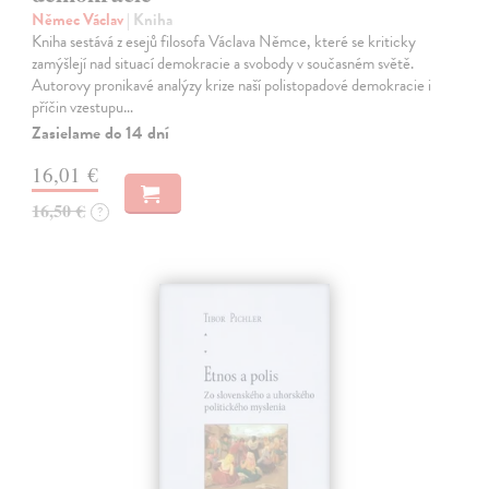
Němec Václav
| Kniha
Kniha sestává z esejů filosofa Václava Němce, které se kriticky
zamýšlejí nad situací demokracie a svobody v současném světě.
Autorovy pronikavé analýzy krize naší polistopadové demokracie i
příčin vzestupu…
Zasielame do 14 dní
16,01 €
16,50 €
?