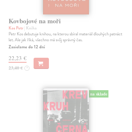
Kovbojové na moři
Kos Petr
| Kniha
Petr Kos debutuje knihou, na kterou sbíral materiál dlouhých patnáct
let. Ale jak říká, všechno má svůj správný čas.
Zasielame do 12 dní
22,23 €
23,40 €
?
na sklade