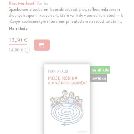
Kroutvor Josef
| Kniha
Špačkování je souborem bezmála padesáti glos, reflexí, mikroesejí i
drobných vzpomínkových črt, které vznikaly v posledních letech – k
různým společenským i literárním příležitostem a z radosti ze čtení…
Na sklade
13,30 €
14,00 €
?
na sklade
novinka