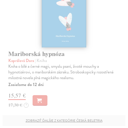
Mariborská hypnóza
Kaprálová Dora
| Kniha
Kniha o bílé a černé magii, smyslu psaní, životě mouchy a
hypnotizérovi, o mariborském zázraku. Stroboskopicky rozostřená
milostná novela plná magického realismu.
Zasielame do 12 dní
15,57 €
17,30 €
?
ZOBRAZIŤ ĎALŠIE Z KATEGÓRIE ČESKÁ BELETRIA