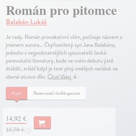
Román pro pitomce
Balabán Lukáš
Je tady. Román provokativní vším, počínaje názvem a
jménem autora… Čtyřicetiletý syn Jana Balabána,
jednoho z nejpodstatnějších spisovatelů české
porevoluční literatury, bude ve svém debutu jistě
dráždit, zvlášť když je text plný smělých narážek na
slavné otcovo dílo.
Čítať ďalej
↓
Kúpiť
Rezervovať v kníhkupectve
14,92 €
15,70 €
?