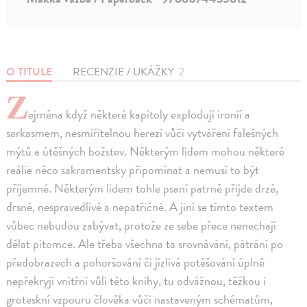
O TITULE
RECENZIE / UKÁŽKY
2
Z
ejména když některé kapitoly explodují ironií a
sarkasmem, nesmiřitelnou herezí vůči vytváření falešných
mýtů a útěšných božstev. Některým lidem mohou některé
reálie něco sakramentsky připomínat a nemusí to být
příjemné. Některým lidem tohle psaní patrně přijde drzé,
drsné, nespravedlivé a nepatřičné. A jiní se tímto textem
vůbec nebudou zabývat, protože ze sebe přece nenechají
dělat pitomce. Ale třeba všechna ta srovnávání, pátrání po
předobrazech a pohoršování či jízlivá potěšování úplně
nepřekryjí vnitřní vůli této knihy, tu odvážnou, těžkou i
groteskní vzpouru člověka vůči nastaveným schématům,