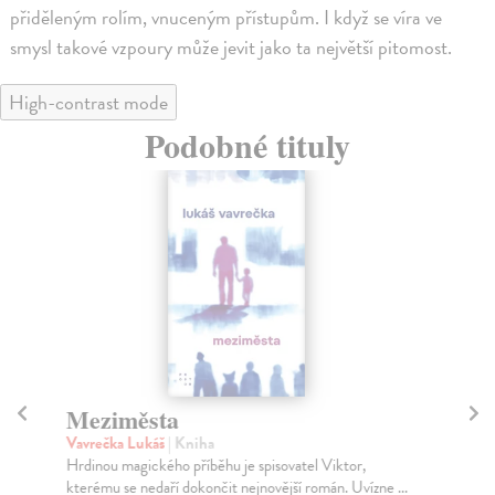
přiděleným rolím, vnuceným přístupům. I když se víra ve
smysl takové vzpoury může jevit jako ta největší pitomost.
High-contrast mode
Podobné tituly
Meziměsta
T
Vavrečka Lukáš
| Kniha
Va
Hrdinou magického příběhu je spisovatel Viktor,
Píš
kterému se nedaří dokončit nejnovější román. Uvízne ...
ele