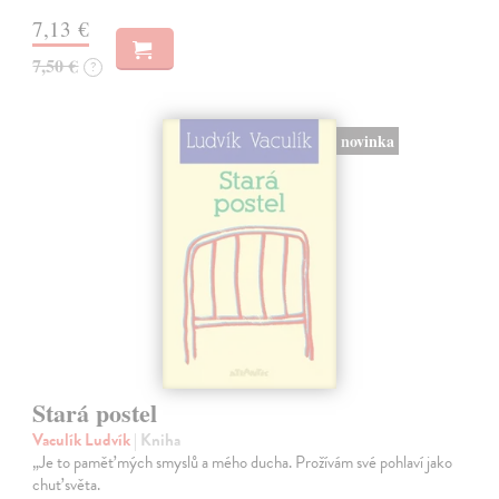
7,13 €
7,50 €
?
novinka
Stará postel
Vaculík Ludvík
| Kniha
„Je to paměť mých smyslů a mého ducha. Prožívám své pohlaví jako
chuť světa.