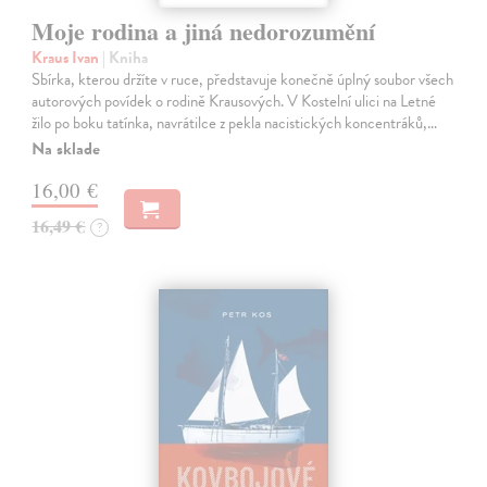
Moje rodina a jiná nedorozumění
Kraus Ivan
| Kniha
Sbírka, kterou držíte v ruce, představuje konečně úplný soubor všech
autorových povídek o rodině Krausových. V Kostelní ulici na Letné
žilo po boku tatínka, navrátilce z pekla nacistických koncentráků,…
Na sklade
16,00 €
16,49 €
?