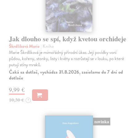
Jak dlouho se spí, když kvetou orchideje
Škrdlíková Marie
| Kniha
Marie Škrdlíková je mimořádný přírodní úkaz. Její povídky voní
půdou, kořeny, stonky, listy i květy a rozrůstají se v louku, po které
putují stíny mraků.
Čaká sa dotlač, vychádza 31.8.2026, zasielame do 7 dní od
dotlače
9,99 €
10,30 €
?
novinka