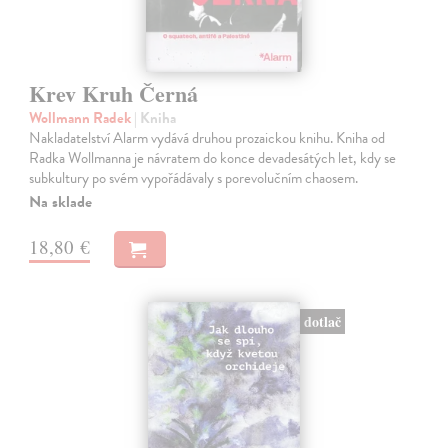
Krev Kruh Černá
Wollmann Radek
| Kniha
Nakladatelství Alarm vydává druhou prozaickou knihu. Kniha od
Radka Wollmanna je návratem do konce devadesátých let, kdy se
subkultury po svém vypořádávaly s porevolučním chaosem.
Na sklade
18,80 €
dotlač