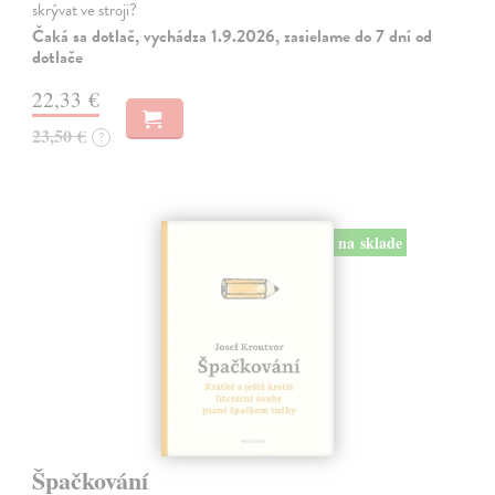
skrývat ve stroji?
Čaká sa dotlač, vychádza 1.9.2026, zasielame do 7 dní od
dotlače
22,33 €
23,50 €
?
na sklade
Špačkování