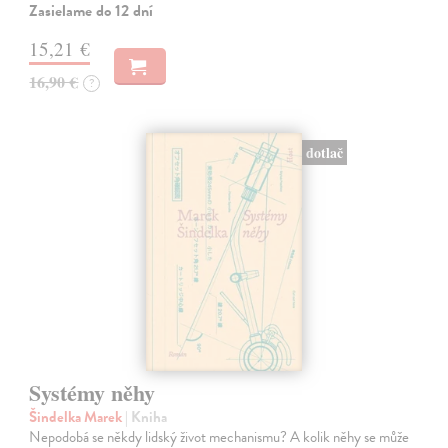
Zasielame do 12 dní
15,21 €
16,90 €
?
dotlač
Systémy něhy
Šindelka Marek
| Kniha
Nepodobá se někdy lidský život mechanismu? A kolik něhy se může