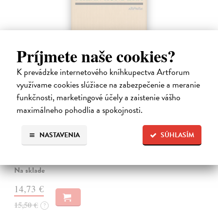
Príjmete naše cookies?
K prevádzke internetového kníhkupectva Artforum
využívame cookies slúžiace na zabezpečenie a meranie
funkčnosti, marketingové účely a zaistenie vášho
Pomalost
maximálneho pohodlia a spokojnosti.
Kundera Milan
| Kniha
Pomalost, chronologicky první ze čtyř románů Milana Kundery
NASTAVENIA
SÚHLASÍM
napsaných francouzsky, vychází v českém překladu Anny
Kareninové. Vydávání Kunderových románů v českém jazyce se
uzavírá.
Na sklade
14,73 €
15,50 €
?