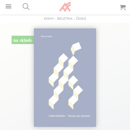
KNIHY
-
BELETRIA
-
ČESKÁ
na sklade