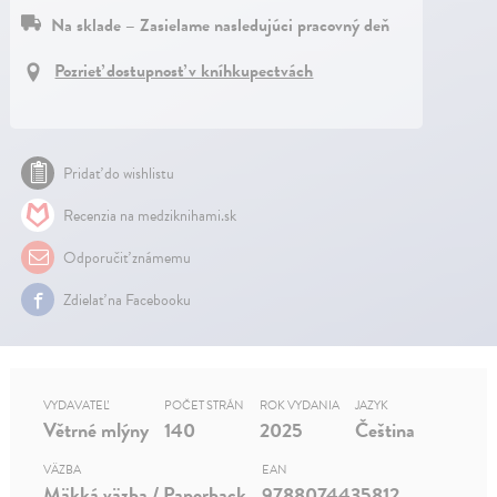
Na sklade – Zasielame nasledujúci pracovný deň
Pozrieť dostupnosť v kníhkupectvách
Pridať do wishlistu
Recenzia na medziknihami.sk
Odporučiť známemu
Zdielať na Facebooku
VYDAVATEĽ
POČET STRÁN
ROK VYDANIA
JAZYK
Větrné mlýny
140
2025
Čeština
VÄZBA
EAN
Mäkká väzba / Paperback
9788074435812