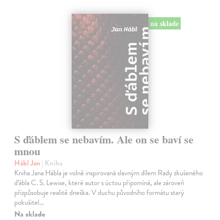
na sklade
S ďáblem se nebavím. Ale on se baví se
mnou
Hábl Jan
| Kniha
Kniha Jana Hábla je volně inspirovaná slavným dílem Rady zkušeného
ďábla C. S. Lewise, které autor s úctou připomíná, ale zároveň
přizpůsobuje realitě dneška. V duchu původního formátu starý
pokušitel…
Na sklade