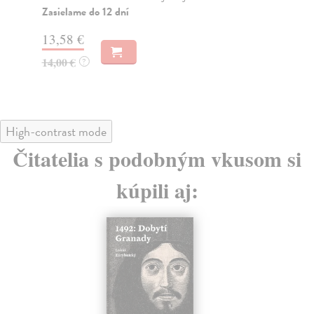
Zasielame do 12 dní
Za
13,58 €
15
14,00 €
15
?
High-contrast mode
Čitatelia s podobným vkusom si
kúpili aj: