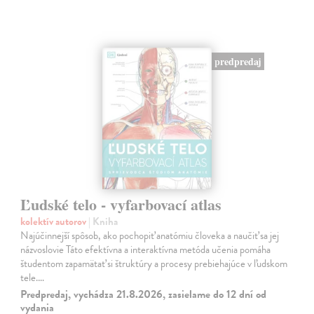
predpredaj
Ľudské telo - vyfarbovací atlas
kolektív autorov
| Kniha
Najúčinnejší spôsob, ako pochopiť anatómiu človeka a naučiť sa jej
názvoslovie Táto efektívna a interaktívna metóda učenia pomáha
študentom zapamätať si štruktúry a procesy prebiehajúce v ľudskom
tele.…
Predpredaj, vychádza 21.8.2026, zasielame do 12 dní od
vydania