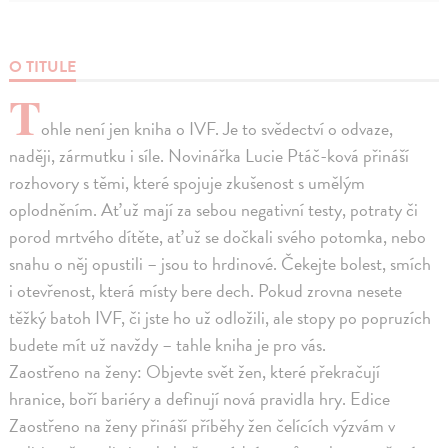
O TITULE
T
ohle není jen kniha o IVF. Je to svědectví o odvaze,
naději, zármutku i síle. Novinářka Lucie Ptáč-ková přináší
rozhovory s těmi, které spojuje zkušenost s umělým
oplodněním. Ať už mají za sebou negativní testy, potraty či
porod mrtvého dítěte, ať už se dočkali svého potomka, nebo
snahu o něj opustili – jsou to hrdinové. Čekejte bolest, smích
i otevřenost, která místy bere dech. Pokud zrovna nesete
těžký batoh IVF, či jste ho už odložili, ale stopy po popruzích
budete mít už navždy – tahle kniha je pro vás.
Zaostřeno na ženy: Objevte svět žen, které překračují
hranice, boří bariéry a definují nová pravidla hry. Edice
Zaostřeno na ženy přináší příběhy žen čelících výzvám v