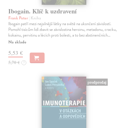
Ibogain. Klíč k uzdravení
Frank Peter
| Kniha
Ibogain patří mezi nejsilnější látky na světě na ukončení závislostí.
Pomohl tisícům lidí zbavit se závislostina heroinu, metadonu, cracku,
kokainu, pervitinu a lécích proti bolesti, a to bez abstinenčních…
Na sklade
5,53 €
5,70 €
?
predpredaj