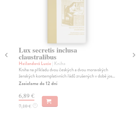
Lux secretis inclusa
C
claustralibus
v
Heilandová Lucie
| Kniha
Sú
Kniha na příkladu dvou českých a dvou moravských
Boh
ženských kontemplativních řádů zrušených v době jos...
250
Zasielame do 12 dní
Za
6,89 €
30
7,10 €
31
?