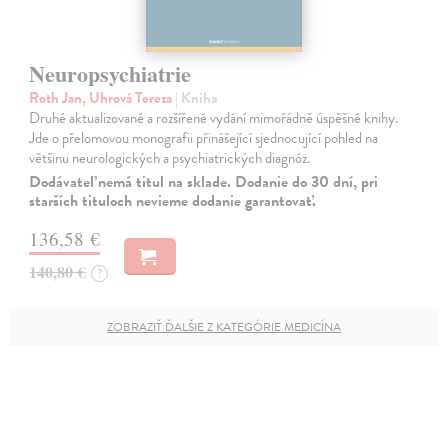
Neuropsychiatrie
Roth Jan, Uhrová Tereza
| Kniha
Druhé aktualizované a rozšířené vydání mimořádně úspěšné knihy.
Jde o přelomovou monografii přinášející sjednocující pohled na
většinu neurologických a psychiatrických diagnóz.
Dodávateľ nemá titul na sklade. Dodanie do 30 dní, pri
starších tituloch nevieme dodanie garantovať.
136,58 €
140,80 €
?
ZOBRAZIŤ ĎALŠIE Z KATEGÓRIE MEDICÍNA