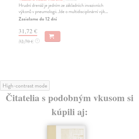
Hrudní drenáž je jedním ze základních invazivních
Din
výkonů v pneumologii. Jde o multidisciplinární výk...
Stu
na 
Zasielame do 12 dní
Do
31,72 €
- 2
32,70 €
?
15
16
High-contrast mode
Čitatelia s podobným vkusom si
kúpili aj: