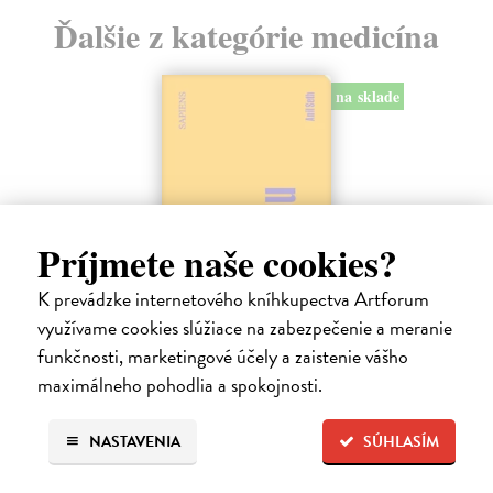
Ďalšie z kategórie medicína
na sklade
Príjmete naše cookies?
K prevádzke internetového kníhkupectva Artforum
využívame cookies slúžiace na zabezpečenie a meranie
funkčnosti, marketingové účely a zaistenie vášho
Sám sebou
maximálneho pohodlia a spokojnosti.
Seth Anil
| Kniha
Být sám sebou není tak jednoduché, jak se zdá. V mozku každého z
NASTAVENIA
SÚHLASÍM
nás pracují společně miliardy neuronů a vytvářejí naše vědomé
zkušenosti.
Na sklade