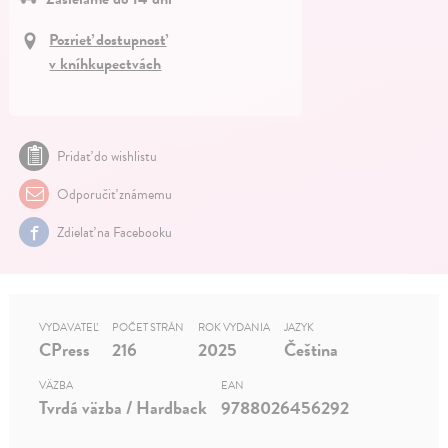
Pozrieť dostupnosť
v kníhkupectvách
Pridať do wishlistu
Odporučiť známemu
Zdielať na Facebooku
VYDAVATEĽ
POČET STRÁN
ROK VYDANIA
JAZYK
CPress
216
2025
Čeština
VÄZBA
EAN
Tvrdá väzba / Hardback
9788026456292