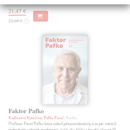
21,47 €
22,60 €
?
Faktor Pafko
Kadlecová Kateřina, Pafko Pavel
| Kniha
Profesor Pavel Pafko letos oslavil pětaosmdesátiny a za pár měsíců
šedesát let v témže zaměstnání, totiž jako břišní a hrudní chirurg III.