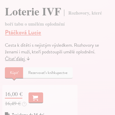
Loterie IVF
Rozhovory, které
boří tabu o umělém oplodnění
Ptáčková Lucie
Cesta k dítěti s nejistým výsledkem. Rozhovory se
ženami i muži, kteří podstoupili umělé oplodnění.
Čítať ďalej
↓
Kúpiť
Rezervovať v kníhkupectve
16,00 €
16,49 €
?
Zasielame do 14 dní