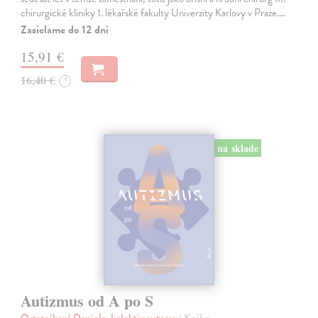
chirurgické kliniky 1. lékařské fakulty Univerzity Karlovy v Praze.…
Zasielame do 12 dní
15,91 €
16,40 €
?
na sklade
Autizmus od A po S