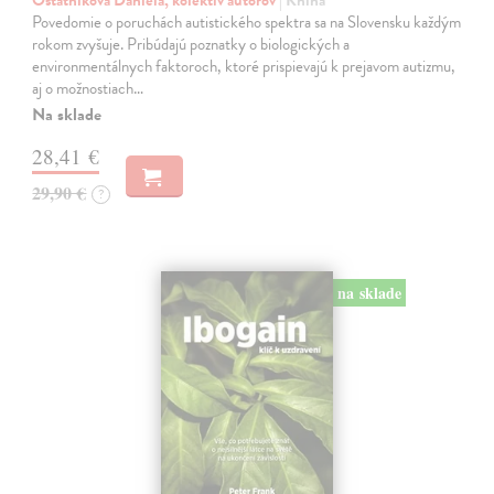
Ostatníková Daniela, kolektív autorov
| Kniha
Povedomie o poruchách autistického spektra sa na Slovensku každým
rokom zvyšuje. Pribúdajú poznatky o biologických a
environmentálnych faktoroch, ktoré prispievajú k prejavom autizmu,
aj o možnostiach…
Na sklade
28,41 €
29,90 €
?
na sklade