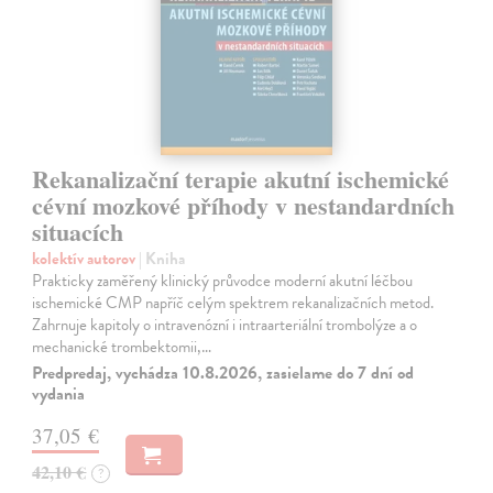
Rekanalizační terapie akutní ischemické
cévní mozkové příhody v nestandardních
situacích
kolektív autorov
| Kniha
Prakticky zaměřený klinický průvodce moderní akutní léčbou
ischemické CMP napříč celým spektrem rekanalizačních metod.
Zahrnuje kapitoly o intravenózní i intraarteriální trombolýze a o
mechanické trombektomii,…
Predpredaj, vychádza 10.8.2026, zasielame do 7 dní od
vydania
37,05 €
42,10 €
?