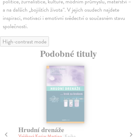
politice, žurnalistice, kultuře, módním průmyslu, mateřství –
a na dalších „bojištích života“. V jejich osudech najdete
inspiraci, motivaci i emotivní svědectví o současném stavu
společnosti.
High-contrast mode
Podobné tituly
Hrudní drenáže
Zá
o
Vašáková Koziar Martina
| Kniha