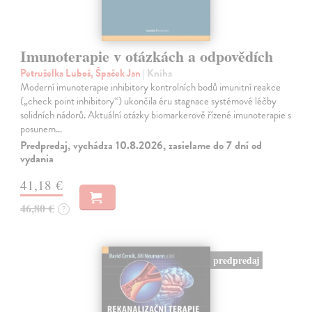
Imunoterapie v otázkách a odpovědích
Petruželka Luboš, Špaček Jan
| Kniha
Moderní imunoterapie inhibitory kontrolních bodů imunitní reakce
(„check point inhibitory“) ukončila éru stagnace systémové léčby
solidních nádorů. Aktuální otázky biomarkerově řízené imunoterapie s
posunem…
Predpredaj, vychádza 10.8.2026, zasielame do 7 dní od
vydania
41,18 €
46,80 €
?
predpredaj