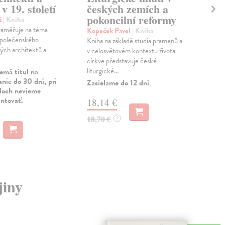
 v 19. století
českých zemích a
vy
pokoncilní reformy
š
| Kniha
Sab
zaměřuje na téma
Příb
Kopeček Pavel
| Kniha
společenského
by n
Kniha na základě studia pramenů a
ých architektů a
lesn
v celosvětovém kontextu života
Bělo
církve představuje české
liturgické...
emá titul na
Zas
nie do 30 dní, pri
Zasielame do 12 dní
uloch nevieme
15
antovať.
18,14 €
16,
18,70 €
?
jiny