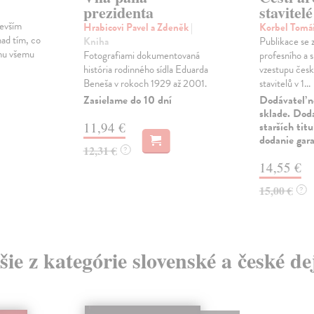
prezidenta
stavitelé
devším
Hrabicovi Pavel a Zdeněk
|
Korbel Tomá
ad tím, co
Kniha
Publikace se 
mu všemu
Fotografiami dokumentovaná
profesního a 
história rodinného sídla Eduarda
vzestupu česk
Beneša v rokoch 1929 až 2001.
stavitelů v 1...
Zasielame do 10 dní
Dodávateľ n
sklade. Doda
11,94 €
starších tit
dodanie gar
12,31 €
?
14,55 €
15,00 €
?
šie z kategórie slovenské a české de