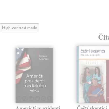
High-contrast mode
Čit
klade
Američtí prezidenti
Čeští skeptici