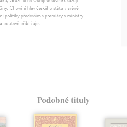
áku, Gruzii či na Ukrajině skvěle ukazují
činy. Chování hlav českého státu v aréně
ími politiky především s premiéry a ministry
a poutavě přibližuje.
Podobné tituly