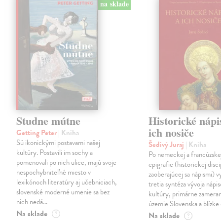
na sklade
Studne mútne
Historické nápi
ich nosiče
Getting Peter
| Kniha
Sú ikonickými postavami našej
Šedivý Juraj
| Kniha
kultúry. Postavili im sochy a
Po nemeckej a francúzske
pomenovali po nich ulice, majú svoje
epigrafie (historickej disci
nespochybniteľné miesto v
zaoberajúcej sa nápismi) 
lexikónoch literatúry aj učebniciach,
tretia syntéza vývoja nápis
slovenské moderné umenie sa bez
kultúry, primárne zamera
nich nedá…
územie Slovenska a blízke 
Na sklade
?
Na sklade
?