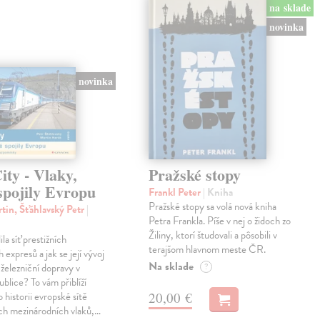
na sklade
novinka
novinka
ty - Vlaky,
Pražské stopy
spojily Evropu
Frankl Peter
| Kniha
Pražské stopy sa volá nová kniha
tin, Šťáhlavský Petr
|
Petra Frankla. Píše v nej o židoch zo
Žiliny, ktorí študovali a pôsobili v
ila síť prestižních
terajšom hlavnom meste ČR.
expresů a jak se její vývoj
Na sklade
 železniční dopravy v
?
blice? To vám přiblíží
20,00 €
 historii evropské sítě
ch mezinárodních vlaků,…