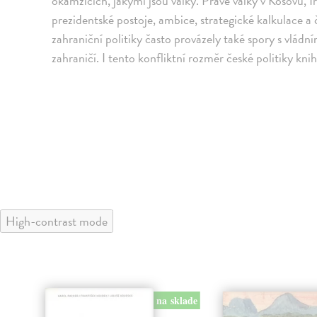
okamžicích, jakými jsou války. Právě války v Kosovu, Ir
prezidentské postoje, ambice, strategické kalkulace a 
zahraniční politiky často provázely také spory s vládn
zahraničí. I tento konfliktní rozměr české politiky knih
High-contrast mode
na sklade