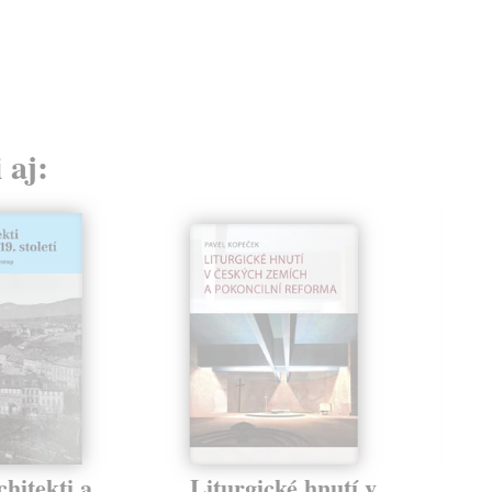
22
23,
 aj:
chitekti a
Liturgické hnutí v
Še