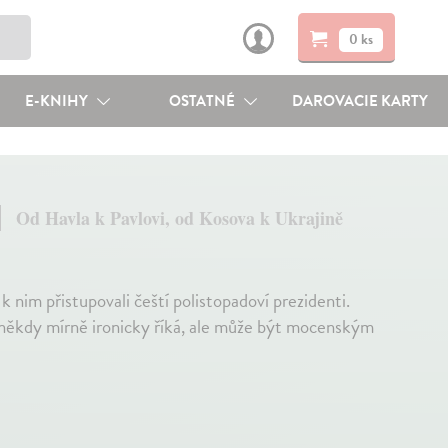
0 ks
E-KNIHY
OSTATNÉ
DAROVACIE KARTY
Od Havla k Pavlovi, od Kosova k Ukrajině
 k nim přistupovali čeští polistopadoví prezidenti.
e někdy mírně ironicky říká, ale může být mocenským