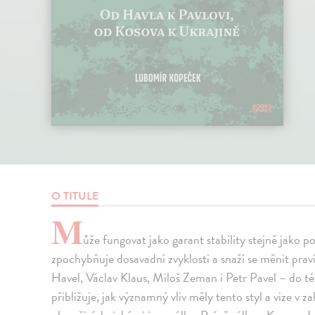
O TITULE
M
ůže fungovat jako garant stability stejně jako po
zpochybňuje dosavadní zvyklosti a snaží se měnit prav
Havel, Václav Klaus, Miloš Zeman i Petr Pavel – do této
přibližuje, jak významný vliv měly tento styl a vize v z