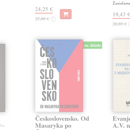
Zasielam
24,25 €
19,43 
25,00 €
?
20,89 €
na sklade
Československo. Od
Evanje
Masaryka po
A.V. n
iha