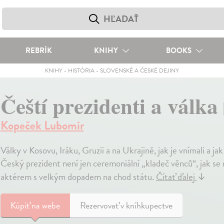
REBRÍK
KNIHY
BOOKS
KNIHY
-
HISTÓRIA
-
SLOVENSKÉ A ČESKÉ DEJINY
Čeští prezidenti a válka
Kopeček Lubomír
Války v Kosovu, Iráku, Gruzii a na Ukrajině, jak je vnímali a jak
Český prezident není jen ceremoniální „kladeč věnců“, jak s
aktérem s velkým dopadem na chod státu.
Čítať ďalej
↓
Kúpiť
na webe
Rezervovať v kníhkupectve