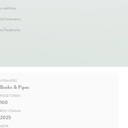
o wishlistu
čiť známemu
 na Facebooku
VYDAVATEĽ
Books & Pipes
POČET STRÁN
160
ROK VYDANIA
2025
JAZYK