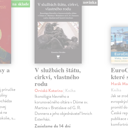
novinka
na sklade
sy a
V službách štátu,
EuroCi
cirkvi, vlastného
které 
rodu
Harák Mar
j príručke
Kniha
Orviská Katarína
| Kniha
plíny
Jak se zrod
Ikonológia hlavného a
vychádza
evropských 
korunovačného oltára v Dóme sv.
ovej
promítl do
Martina v Bratislave od G. R.
ná na
České repu
Donnera a jeho objednávateľ Imrich
okolie, s…
publikace o
Esterházi.
komfortní
Zasielame do 14 dní