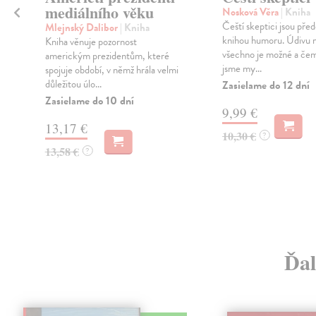
mediálního věku
Nosková Věra
| Kniha
Čeští skeptici jsou pře
Mlejnský Dalibor
| Kniha
knihou humoru. Údivu n
Kniha věnuje pozornost
všechno je možné a če
americkým prezidentům, které
,
jsme my...
spojuje období, v němž hrála velmi
důležitou úlo...
Zasielame do 12 dní
Zasielame do 10 dní
9,99 €
13,17 €
10,30 €
?
13,58 €
?
Ďal