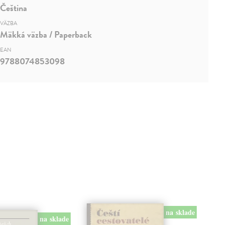
Čeština
VÄZBA
Mäkká väzba / Paperback
EAN
9788074853098
na sklade
na sklade