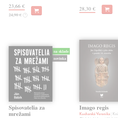
23,66 €
28,30 €
24,90 €
?
na sklade
novinka
Spisovatelia za
Imago regis
mrežami
Kucharská Veronika
| Kn