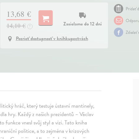
Pridať d
13,68 €
Odporu
Zasielame do 12 dní
14,10 €
?
Zdielať
Pozrieť dostupnosť v kníhkupectvách
litický hráč, který testuje ústavní mantinely,
idla hry. Každý z našich prezidentů – Václav
 funkce vnesl svůj styl a vizi. Tato kniha
ahraniční politice, a to zejména v krizových