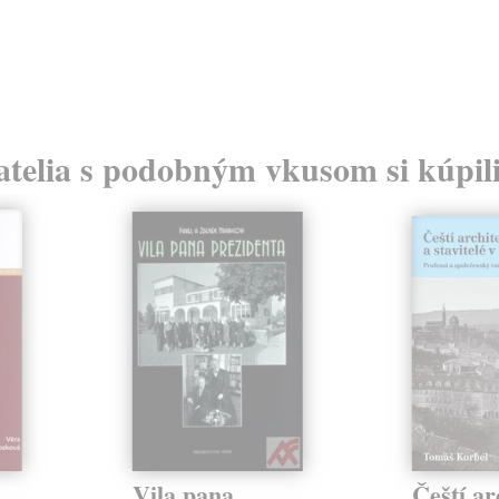
atelia s podobným vkusom si kúpili
Vila pana
Čeští ar