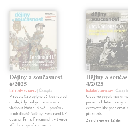
Dějiny a současnost
Dějiny a součas
6/2025
4/2025
kolektív autorov
| Časopis
kolektív autorov
| Časopi
V roce 2026 uplyne půl tisíciletí od
Odborně popularizační mě
chvíle, kdy českým zemím začali
posledních letech se výz
vládnout Habsburkové – prvním v
cestovatelské problematiky
jejich dlouhé řadě byl Ferdinand I. Z
překotně.
obsahu: Téma: Ferdinand I. – tvůrce
Zasielame do 12 dní
středoevropské monarchie