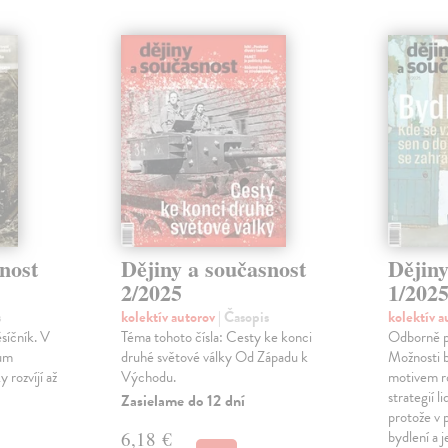
nost
Dějiny a současnost
Dějiny
2/2025
1/202
s
kolektív autorov
| Časopis
kolektív 
síčník. V
Téma tohoto čísla: Cesty ke konci
Odborně po
kum
druhé světové války Od Západu k
Možnosti b
 rozvíjí až
Východu.
motivem r
strategií l
Zasielame do 12 dní
protože v 
6,18 €
bydlení a 