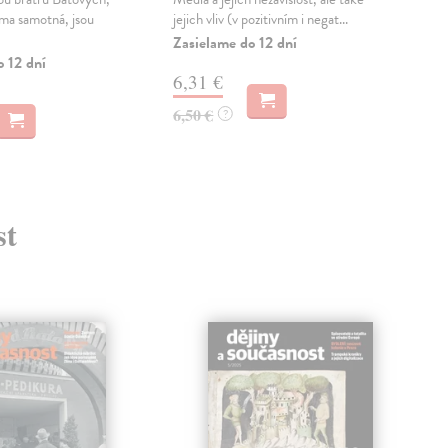
rma samotná, jsou
jejich vliv (v pozitivním i negat...
rámc
list
Zasielame do 12 dní
o 12 dní
Zas
6,31 €
4,
6,50 €
?
4,6
st