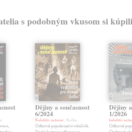
atelia s podobným vkusom si kúpili
asnost
Dějiny a současnost
Dějiny a
6/2024
1/2026
a
Kolektív autorov
| Kniha
kolektív aut
smovi,
Odborně popularizační měsíčník.
Odborně popul
 tradice
Titulní ilustrace odkazuje na
Osobnosti ob