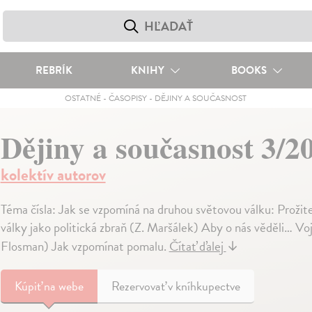
REBRÍK
KNIHY
BOOKS
OSTATNÉ
-
ČASOPISY
-
DĚJINY A SOUČASNOST
Dějiny a současnost 3/2
kolektív autorov
Téma čísla: Jak se vzpomíná na druhou světovou válku: Proži
války jako politická zbraň (Z. Maršálek) Aby o nás věděli… V
Flosman) Jak vzpomínat pomalu.
Čítať ďalej
↓
Kúpiť
na webe
Rezervovať v kníhkupectve