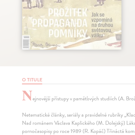
O TITULE
N
ejnovější přístupy v paměťových studiích (A. Bro
Netematické články, seriály a pravidelné rubriky „Klad
Nad románem Václava Kaplického (M. Dolejský) Lákat
pornočasopisy po roce 1989 (R. Kopáč) Třináctá kom