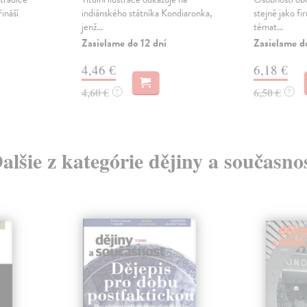
ináší
indiánského státníka Kondiaronka,
stejně jako fi
jenž...
témat...
Zasielame do 12 dní
Zasielame d
4,46 €
6,18 €
4,60 €
6,50 €
?
?
alšie z kategórie dějiny a současno