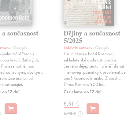
 a současnost
Dějiny a současnost
6
5/2025
autorov
| Časopis
kolektív autorov
| Časopis
pularizační časopis.
Titulní téma o knězi Kosmovi,
 obou bratrů Baťových,
zakladatelské osobnosti tradice
o firma samotná, jsou
českého dějepisectví, přináší shrnutí
ednoznačnými, složitými,
i nejnovější poznatky k problematice
erpretace oscilují od
opisů Kosmovy kroniky. Z obsahu:
o zatracující.
Téma: Kosmas: 900 let.
 do 12 dní
Zasielame do 12 dní
6,31 €
6,50 €
?