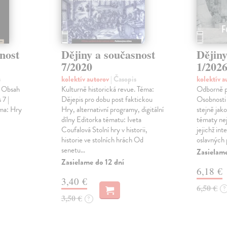
nost
Dějiny a současnost
Dějiny
7/2020
1/202
s
kolektív autorov
| Časopis
kolektív 
. Obsah
Kulturně historická revue. Téma:
Odborně po
 7 |
Dějepis pro dobu post faktickou
Osobnosti
éma: Hry
Hry, alternativní programy, digitální
stejně jak
dílny Editorka tématu: Iveta
tématy nej
Coufalová Stolní hry v historii,
jejichž int
historie ve stolních hrách Od
oslavných p
senetu…
Zasielame
Zasielame do 12 dní
6,18 €
3,40 €
6,50 €
?
3,50 €
?