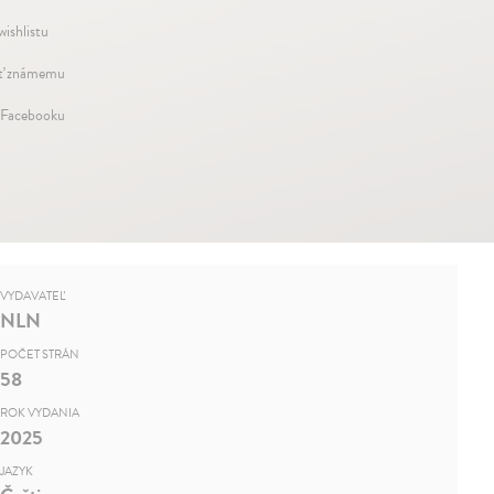
wishlistu
ť známemu
 Facebooku
VYDAVATEĽ
NLN
POČET STRÁN
58
ROK VYDANIA
2025
JAZYK