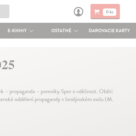
0 ks
E-KNIHY
OSTATNÉ
DAROVACIE KARTY
025
tek – propaganda – pomníky Spor o vděčnost. Oběti
ojenské oddělení propagandy v londýnském exilu (M.