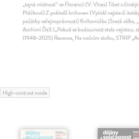
„tajná místnost“ ve Florencii (V. Vlnas) Tibet s čínský
Ptáčková) Z pokladů knihoven (Vytiskl nejstarší itals
počátky veřejnoprávnosti) Knihovnička (Svatá válka,
Archivní ĎaS („Pokud se budoucnost stala nejistou, st
(1948–2025) Recenze, Na nočním stolku, STRIP „
High-contrast mode