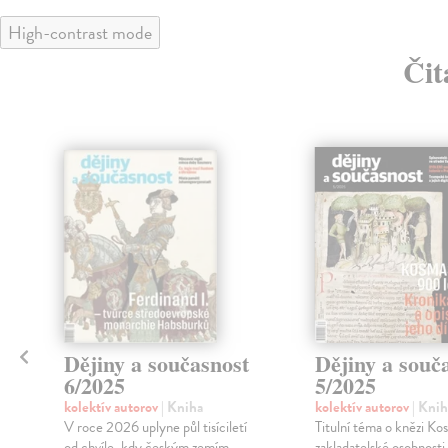
High-contrast mode
Čit
Dějiny a současnost
Dějiny a souč
6/2025
5/2025
o
kolektív autorov
| Kniha
kolektív autorov
| Knih
V roce 2026 uplyne půl tisíciletí
Titulní téma o knězi Ko
od chvíle, kdy českým zemím
zakladatelské osobnosti