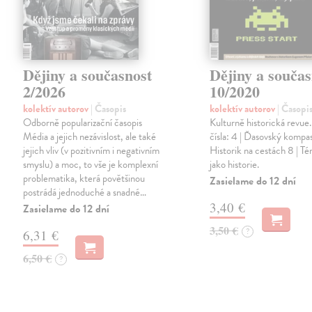
Dějiny a současnost
Dějiny a součas
2/2026
10/2020
kolektív autorov
| Časopis
kolektív autorov
| Časopi
Odborně popularizační časopis
Kulturně historická revue
Média a jejich nezávislost, ale také
čísla: 4 | Ďasovský kompas
jejich vliv (v pozitivním i negativním
Historik na cestách 8 | T
smyslu) a moc, to vše je komplexní
jako historie.
problematika, která povětšinou
Zasielame do 12 dní
postrádá jednoduché a snadné…
3,40 €
Zasielame do 12 dní
3,50 €
?
6,31 €
6,50 €
?