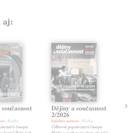
 aj:
 současnost
Dějiny a současnost
Dě
2/2026
9/
orov
| Kniha
kolektív autorov
| Kniha
kol
arizační časopis.
Odborně popularizační časopis
Odb
ou bratrů Baťových,
Média a jejich nezávislost, ale také
Ješt