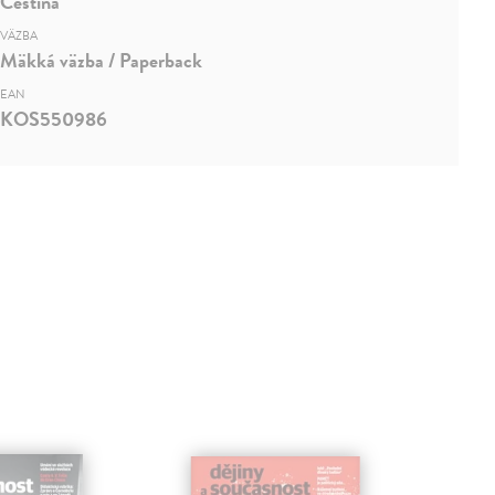
Čeština
VÄZBA
Mäkká väzba / Paperback
EAN
KOS550986