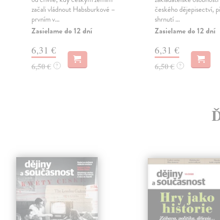
začali vládnout Habsburkové –
českého dějepisectví, př
prvním v...
shrnutí ...
Zasielame do 12 dní
Zasielame do 12 dní
6,31 €
6,31 €
6,50 €
6,50 €
?
?
Ď