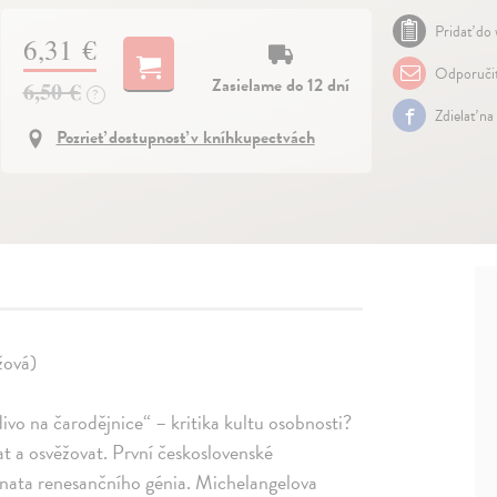
Pridať do 
6,31 €
Odporuči
Zasielame do 12 dní
6,50 €
?
Zdielať na
Pozrieť dostupnosť v kníhkupectvách
žová)
ivo na čarodějnice“ – kritika kultu osobnosti?
 a osvěžovat. První československé
nata renesančního génia. Michelangelova