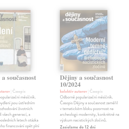
 a současnost
Dějiny a současnost
5
10/2024
autorov
| Časopis
kolektív autorov
| Časopis
pularizační měsíčník.
Odborně popularizační měsíčník.
ydlení jsou ústředním
Časopis Dějiny a současnost zaměřil
ozhodování životních
v tematickém bloku pozornost na
idí všech generací, a
archeologii modernity, konkrétně na
posledních letech otázka
výzkum nacistických zločinů.
jeho financování opět plní
Zasielame do 12 dní