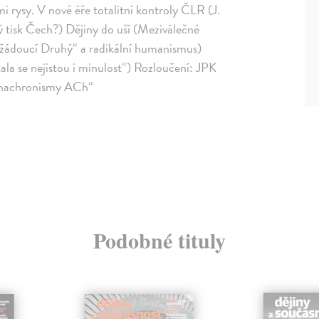
mi rysy. V nové éře totalitní kontroly ČLR (J.
ký tisk Čech?) Dějiny do uší (Meziválečné
 „žádoucí Druhý“ a radikální humanismus)
ala se nejistou i minulost“) Rozloučení: JPK
Anachronismy ACh“
Podobné tituly