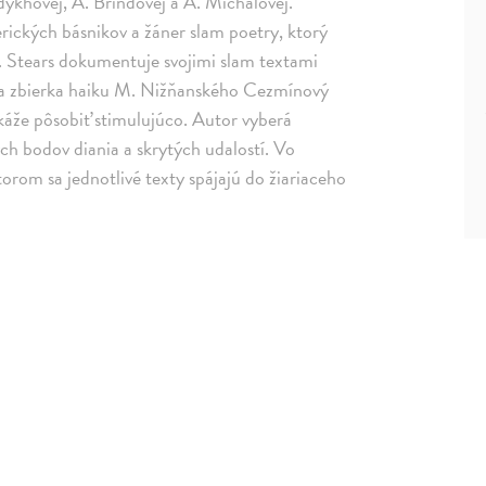
edykhovej, A. Brindovej a A. Michalovej.
rických básnikov a žáner slam poetry, ktorý
S. Stears dokumentuje svojimi slam textami
oha zbierka haiku M. Nižňanského Cezmínový
dokáže pôsobiť stimulujúco. Autor vyberá
ch bodov diania a skrytých udalostí. Vo
torom sa jednotlivé texty spájajú do žiariaceho