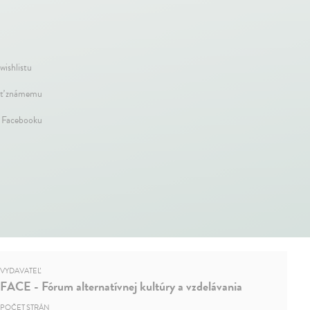
wishlistu
ť známemu
a Facebooku
VYDAVATEĽ
FACE - Fórum alternatívnej kultúry a vzdelávania
POČET STRÁN