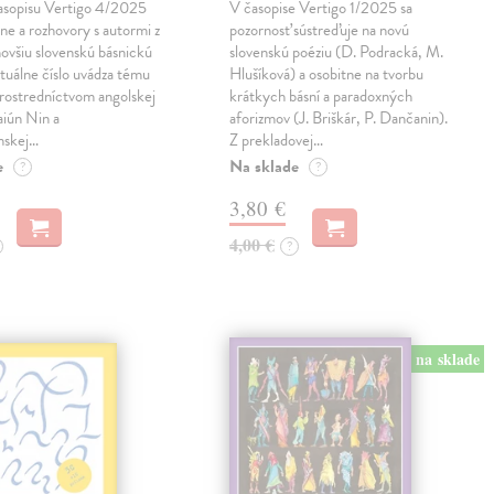
asopisu Vertigo 4/2025
V časopise Vertigo 1/2025 sa
sne a rozhovory s autormi z
pozornosť sústreďuje na novú
jnovšiu slovenskú básnickú
slovenskú poéziu (D. Podracká, M.
tuálne číslo uvádza tému
Hlušíková) a osobitne na tvorbu
rostredníctvom angolskej
krátkych básní a paradoxných
aiún Nin a
aforizmov (J. Briškár, P. Dančanin).
nskej…
Z prekladovej…
e
Na sklade
?
?
3,80 €
4,00 €
?
na sklade