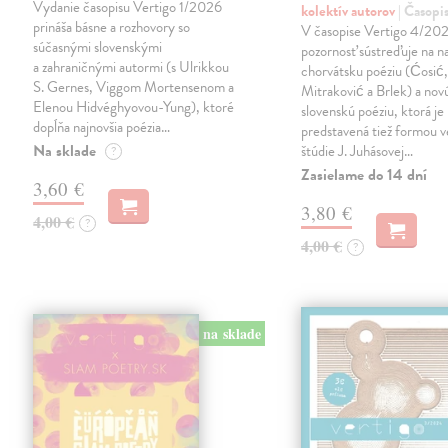
Vydanie časopisu Vertigo 1/2026
kolektív autorov
| Časopi
prináša básne a rozhovory so
V časopise Vertigo 4/202
súčasnými slovenskými
pozornosť sústreďuje na n
a zahraničnými autormi (s Ulrikkou
chorvátsku poéziu (Ćosić
S. Gernes, Viggom Mortensenom a
Mitraković a Brlek) a nov
Elenou Hidvéghyovou-Yung), ktoré
slovenskú poéziu, ktorá je
dopĺňa najnovšia poézia…
predstavená tiež formou 
Na sklade
štúdie J. Juhásovej…
?
Zasielame do 14 dní
3,60 €
3,80 €
4,00 €
?
4,00 €
?
na sklade