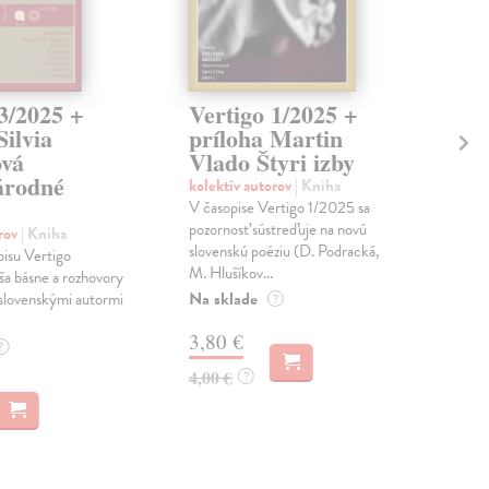
3/2025 +
Vertigo 1/2025 +
Ve
Silvia
príloha Martin
pr
vá
Vlado Štyri izby
Zi
árodné
kolektív autorov
| Kniha
kol
V časopise Vertigo 1/2025 sa
Čas
pozornosť sústreďuje na novú
rozš
orov
| Kniha
slovenskú poéziu (D. Podracká,
pop
isu Vertigo
M. Hlušíkov...
Karo
a básne a rozhovory
Na sklade
Zas
slovenskými autormi
?
3,80 €
3,
?
4,00 €
4,0
?