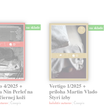
na sklade
na sklade
o 4/2025 +
Vertigo 1/2025 +
a Nin Perleť na
príloha Martin Vlado
 čiernej koži
Štyri izby
autorov
| Časopis
kolektív autorov
| Časopis