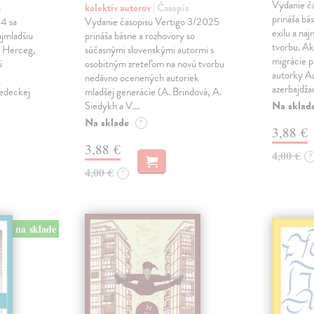
Vydanie č
s
kolektív autorov
| Časopis
prináša bá
4 sa
Vydanie časopisu Vertigo 3/2025
exilu a na
ajmladšiu
prináša básne a rozhovory so
tvorbu. Ak
, Herceg,
súčasnými slovenskými autormi s
migrácie p
ú
osobitným zreteľom na novú tvorbu
autorky A
nedávno ocenených autoriek
azerbajdža
vedeckej
mladšej generácie (A. Brindová, A.
Na sklad
Siedykh a V.…
Na sklade
?
3,88 €
3,88 €
4,00 €
?
4,00 €
?
na sklade