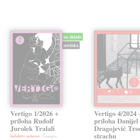
na sklade
novinka
Vertigo 1/2026 +
Vertigo 4/2024 
príloha Rudolf
príloha Danijel
Jurolek Tralali
Dragojević Tro
strachu
kolektív autorov
| Časopis