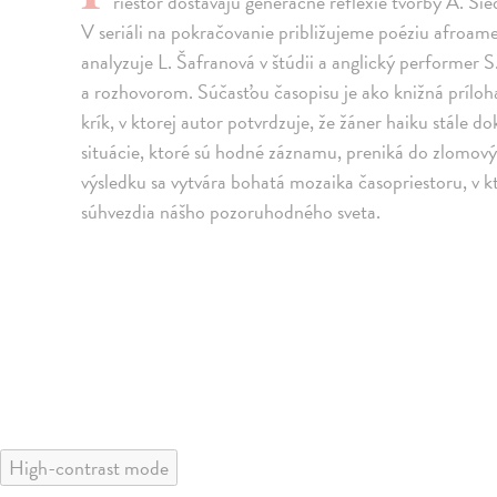
riestor dostávajú generačné reflexie tvorby A. Si
V seriáli na pokračovanie približujeme poéziu afroame
analyzuje L. Šafranová v štúdii a anglický performer 
a rozhovorom. Súčasťou časopisu je ako knižná príl
krík, v ktorej autor potvrdzuje, že žáner haiku stále 
situácie, ktoré sú hodné záznamu, preniká do zlomový
výsledku sa vytvára bohatá mozaika časopriestoru, v k
súhvezdia nášho pozoruhodného sveta.
High-contrast mode