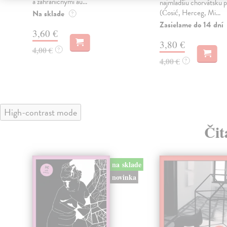
a zahraničnými au...
najmladšiu chorvátsku p
(Ćosić, Herceg, Mi...
Na sklade
?
Zasielame do 14 dní
3,60 €
3,80 €
4,00 €
?
4,00 €
?
High-contrast mode
Čit
na sklade
klade
novinka