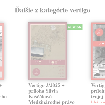
Ďalšie z kategórie vertigo
na sklade
+
Vertigo 3/2025 +
Vertig
príloha Silvia
príloh
cha
Kaščáková
tvojej
Medzinárodné právo
kolektív 