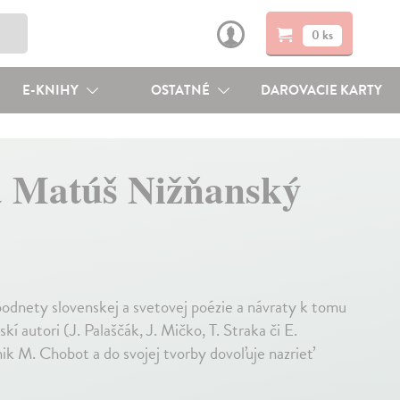
0 ks
E-KNIHY
OSTATNÉ
DAROVACIE KARTY
ha Matúš Nižňanský
odnety slovenskej a svetovej poézie a návraty k tomu
kí autori (J. Palaščák, J. Mičko, T. Straka či E.
nik M. Chobot a do svojej tvorby dovoľuje nazrieť