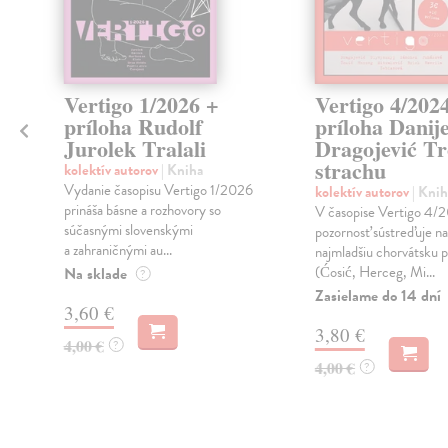
Vertigo 1/2026 +
Vertigo 4/202
príloha Rudolf
príloha Danije
Jurolek Tralali
Dragojević T
strachu
kolektív autorov
| Kniha
Vydanie časopisu Vertigo 1/2026
kolektív autorov
| Knih
prináša básne a rozhovory so
V časopise Vertigo 4/
súčasnými slovenskými
pozornosť sústreďuje na
a zahraničnými au...
najmladšiu chorvátsku p
(Ćosić, Herceg, Mi...
Na sklade
?
Zasielame do 14 dní
3,60 €
3,80 €
4,00 €
?
4,00 €
?