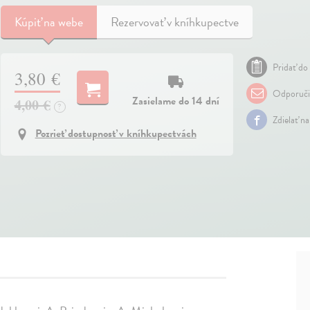
Kúpiť
na webe
Rezervovať v kníhkupectve
Pridať do 
3,80 €
Odporuči
Zasielame do 14 dní
4,00 €
?
Zdielať n
Pozrieť dostupnosť v kníhkupectvách