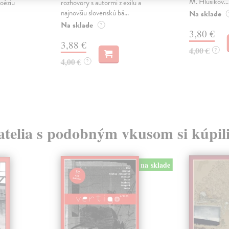
M. Hlušíkov...
oéziu
rozhovory s autormi z exilu a
najnovšiu slovenskú bá...
Na sklade
Na sklade
?
3,80 €
3,88 €
4,00 €
?
4,00 €
?
atelia s podobným vkusom si kúpili
na sklade