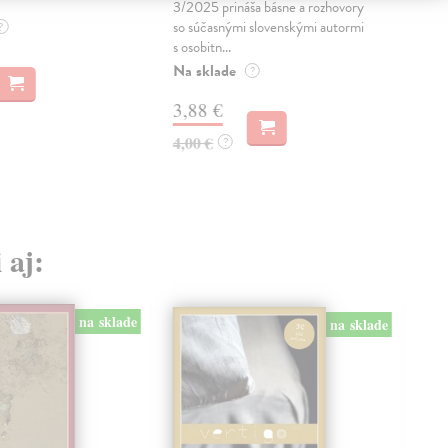
Karo
3/2025 prináša básne a rozhovory
Zas
so súčasnými slovenskými autormi
?
s osobitn...
3,
Na sklade
?
4,0
3,88 €
4,00 €
?
 aj:
na sklade
na sklade