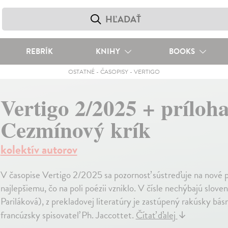
REBRÍK
KNIHY
BOOKS
OSTATNÉ
-
ČASOPISY
-
VERTIGO
Vertigo 2/2025 + prílo
Cezmínový krík
kolektív autorov
V časopise Vertigo 2/2025 sa pozornosť sústreďuje na nové p
najlepšiemu, čo na poli poézii vzniklo. V čísle nechýbajú slovens
Pariláková), z prekladovej literatúry je zastúpený rakúsky bás
francúzsky spisovateľ Ph. Jaccottet.
Čítať ďalej
↓