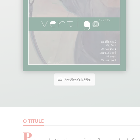
Prečítať ukážku
O TITULE
P