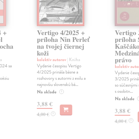
4 +
Vertigo 4/2025 +
Vertigo 
l
príloha Nin Perleť
príloha 
rocha
na tvojej čiernej
Kaščáko
koži
Medzin
právo
a
kolektív autorov
| Kniha
2024 sa
Vydanie časopisu Vertigo
kolektív aut
4/2025 prináša básne a
Vydanie časop
oéziu
rozhovory s autormi z exilu a
3/2025 prináš
najnovšiu slovenskú bá...
so súčasnými 
s osobitn...
Na sklade
?
Na sklade
3,88 €
3,88 €
4,00 €
?
4,00 €
?