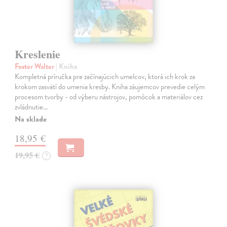
Kreslenie
Foster Walter
| Kniha
Kompletná príručka pre začínajúcich umelcov, ktorá ich krok za
krokom zasvätí do umenia kresby. Kniha záujemcov prevedie celým
procesom tvorby - od výberu nástrojov, pomôcok a materiálov cez
zvládnutie…
Na sklade
18,95 €
19,95 €
?