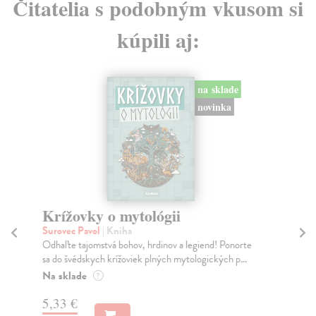
Čitatelia s podobným vkusom si
kúpili aj:
na sklade
novinka
Krížovky o mytológii
K
Surovec Pavol
| Kniha
Re
Odhaľte tajomstvá bohov, hrdinov a legiend! Ponorte
Pop
sa do švédskych krížoviek plných mytologických p...
ker
Na sklade
Za
?
5,33 €
19