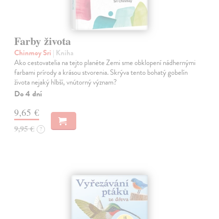
Farby života
Chinmoy Sri
| Kniha
Ako cestovatelia na tejto planéte Zemi sme obklopení nádhernými
farbami prírody a krásou stvorenia. Skrýva tento bohatý gobelín
života nejaký hlbší, vnútorný význam?
Do 4 dní
9,65 €
9,95 €
?