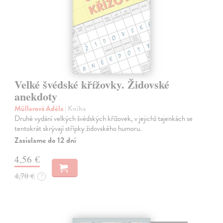
Velké švédské křížovky. Židovské
anekdoty
Müllerová Adéla
| Kniha
Druhé vydání velkých švédských křížovek, v jejichž tajenkách se
tentokrát skrývají střípky židovského humoru.
Zasielame do 12 dní
4,56 €
4,70 €
?