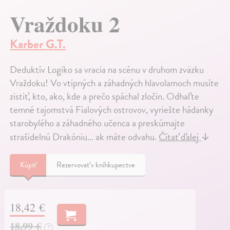
Vraždoku 2
Karber G.T.
Deduktív Logiko sa vracia na scénu v druhom zväzku
Vraždoku! Vo vtipných a záhadných hlavolamoch musíte
zistiť, kto, ako, kde a prečo spáchal zločin. Odhaľte
temné tajomstvá Fialových ostrovov, vyriešte hádanky
starobylého a záhadného učenca a preskúmajte
strašidelnú Drakóniu... ak máte odvahu.
Čítať ďalej
↓
Kúpiť
Rezervovať v kníhkupectve
18,42 €
18,99 €
?