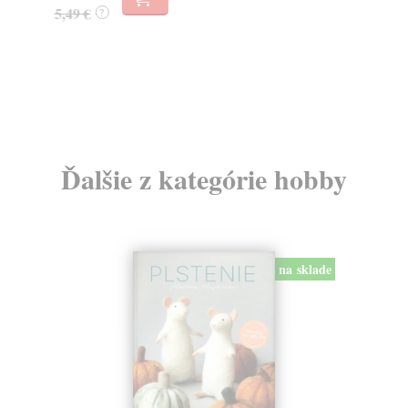
5,49 €
20
?
Ďalšie z kategórie hobby
na sklade