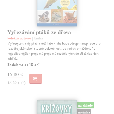
Vyřezávání ptáků ze dřeva
kolektív autorov
| Kniha
Vyřezejte si svůj ptačí svět! Tato kniha bude zdrojem inspirace pro
řezbáře jakéhokoli stupně pokročilosti. Je v ní shromážděno 15
nejoblíbenějších projektů projektů rozdělených do tří základních
oddílů…
Zasielame do 10 dní
15,80 €
16,29 €
?
na sklade
novinka