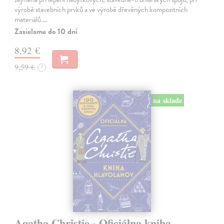
výrobě stavebních prvků a ve výrobě dřevěných kompozitních
materiálů.…
Zasielame do 10 dní
8,92 €
9,59 €
?
na sklade
Agatha Christie - Oficiálna kniha