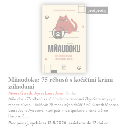
predpredaj
Mňaudoku: 75 rébusů s kočičími krimi
záhadami
Moore Gareth, Ayres Laura Jane
| Kniha
Mňaudoku 75 rébusů s kočičími krimi záhadami Zbystřete smysly a
zapojte důvtip – čeká vás 75 zapeklitých zlo(či)činů! Gareth Moore a
Laura Jayne Ayresová, kteří patří mezi špičkové britské tvůrce
hlavolamů,…
Predpredaj, vychádza 13.8.2026, zasielame do 12 dní od