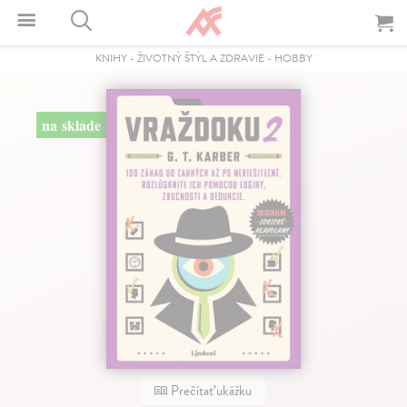
KNIHY
-
ŽIVOTNÝ ŠTÝL A ZDRAVIE
-
HOBBY
na sklade
Prečítať ukážku