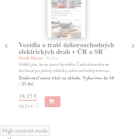
Vozidla a tratě úzkorozchodných
K
elektrických drah v ČR a SR
Re
Pop
Harák Martin
| Kniha
ker
Věděli jste, že na území bývalého Československa se
dochoval jen jediný městský úzkorozchodný tramva...
Za
Dodávateľ nemá titul na sklade. Vybavíme do 14
19
- 21 dní
20
18,15 €
18,71 €
?
High-contrast mode