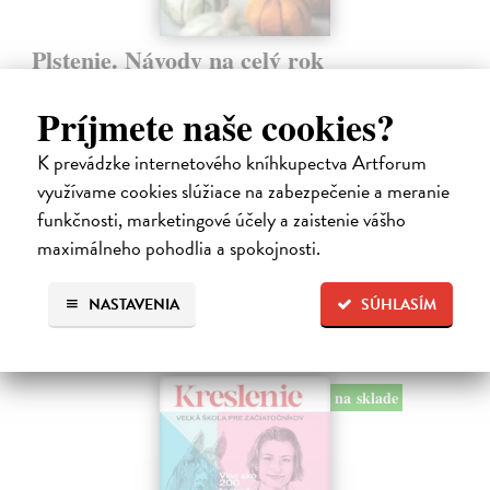
Plstenie. Návody na celý rok
Masárová Marína
| Kniha
Ponorte sa do sveta vlny a vlastnoručne vyrobených plstených
Príjmete naše cookies?
vecičiek. Kniha obsahuje informácie o druhoch vlny a potrebných
pomôckach, taktiež podrobne popisuje základné techniky suchého
K prevádzke internetového kníhkupectva Artforum
plstenia.
využívame cookies slúžiace na zabezpečenie a meranie
Na sklade
funkčnosti, marketingové účely a zaistenie vášho
maximálneho pohodlia a spokojnosti.
28,90 €
NASTAVENIA
SÚHLASÍM
na sklade