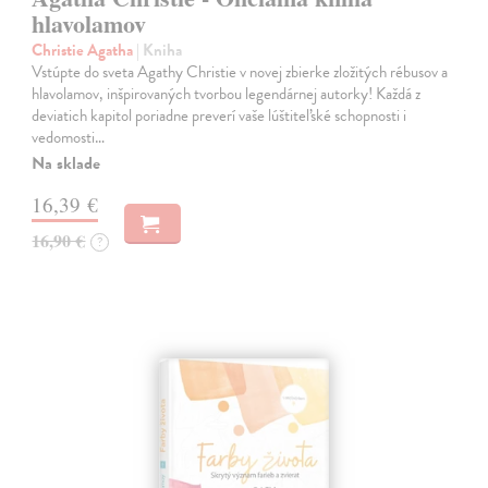
hlavolamov
Christie Agatha
| Kniha
Vstúpte do sveta Agathy Christie v novej zbierke zložitých rébusov a
hlavolamov, inšpirovaných tvorbou legendárnej autorky! Každá z
deviatich kapitol poriadne preverí vaše lúštiteľské schopnosti i
vedomosti…
Na sklade
16,39 €
16,90 €
?