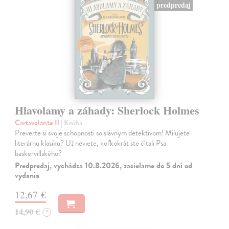
predpredaj
Hlavolamy a záhady: Sherlock Holmes
Cartavolante Il
| Kniha
Preverte si svoje schopnosti so slávnym detektívom! Milujete
literárnu klasiku? Už neviete, koľkokrát ste čítali Psa
baskervillského?
Predpredaj, vychádza 10.8.2026, zasielame do 5 dní od
vydania
12,67 €
14,90 €
?