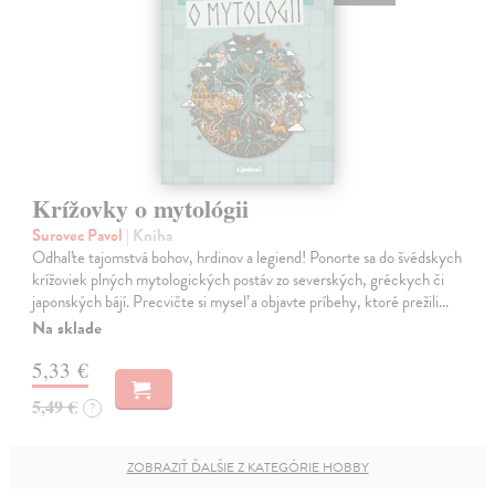
Krížovky o mytológii
Surovec Pavol
| Kniha
Odhaľte tajomstvá bohov, hrdinov a legiend! Ponorte sa do švédskych
krížoviek plných mytologických postáv zo severských, gréckych či
japonských bájí. Precvičte si myseľ a objavte príbehy, ktoré prežili…
Na sklade
5,33 €
5,49 €
?
ZOBRAZIŤ ĎALŠIE Z KATEGÓRIE HOBBY