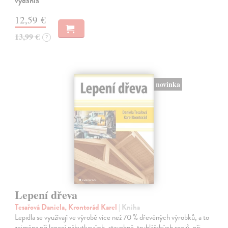
vydania
12,59 €
13,99 €
?
novinka
Lepení dřeva
Tesařová Daniela, Krontorád Karel
| Kniha
Lepidla se využívají ve výrobě více než 70 % dřevěných výrobků, a to
zejména při lepení nábytkových, stavebně-truhlářských spojů, při