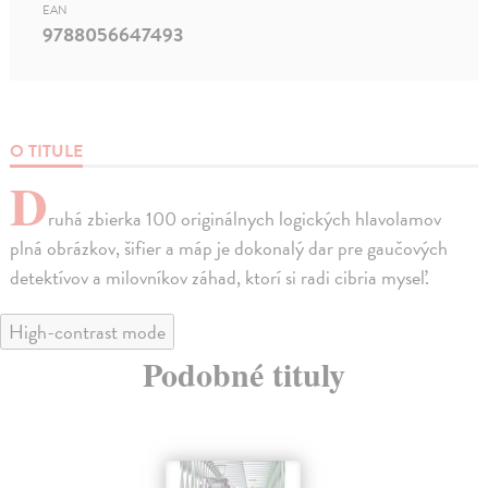
EAN
9788056647493
O TITULE
D
ruhá zbierka 100 originálnych logických hlavolamov
plná obrázkov, šifier a máp je dokonalý dar pre gaučových
detektívov a milovníkov záhad, ktorí si radi cibria myseľ.
High-contrast mode
Podobné tituly