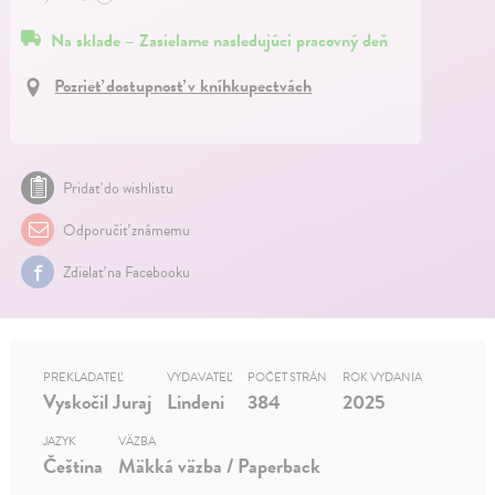
Na sklade – Zasielame nasledujúci pracovný deň
Pozrieť dostupnosť v kníhkupectvách
Pridať do wishlistu
Odporučiť známemu
Zdielať na Facebooku
PREKLADATEĽ
VYDAVATEĽ
POČET STRÁN
ROK VYDANIA
Vyskočil Juraj
Lindeni
384
2025
JAZYK
VÄZBA
Čeština
Mäkká väzba / Paperback