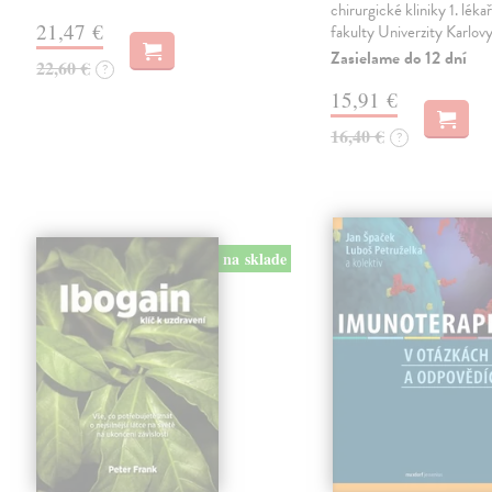
chirurgické kliniky 1. léka
21,47 €
fakulty Univerzity Karlov
Zasielame do 12 dní
22,60 €
?
15,91 €
16,40 €
?
na sklade