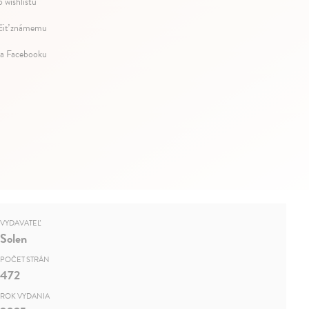
 wishlistu
iť známemu
na Facebooku
VYDAVATEĽ
Solen
POČET STRÁN
472
ROK VYDANIA