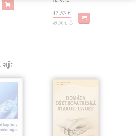
Do 5 dní
60,
47,53 €
49,00 €
?
 aj: