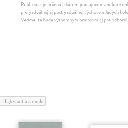
Publikácia je určená lekárom pracujúcim v odbore onk
pregraduálnej aj postgraduálnej výchove mladých kol
Veríme, že bude významným prínosom aj pre odborník
High-contrast mode