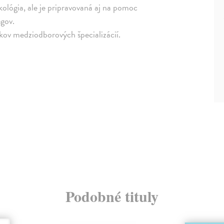
ológia, ale je pripravovaná aj na pomoc
egov.
ov medziodborových špecializácií.
Podobné tituly