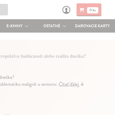
0 ks
E-KNIHY
OSTATNÉ
DAROVACIE KARTY
erspektíva budúcnosti alebo realita dneška?
 dneška?
oblematiku malignít u seniorov.
Čítať ďalej
↓