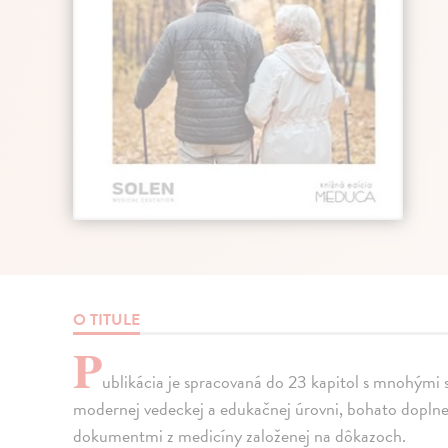
O TITULE
P
ublikácia je spracovaná do 23 kapitol s mnohými 
modernej vedeckej a edukačnej úrovni, bohato doplne
dokumentmi z medicíny založenej na dôkazoch.