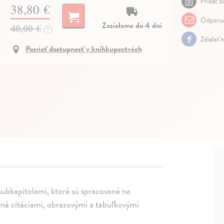
Pridať do
38,80 €
Odporuč
Zasielame do 4 dní
40,00 €
?
Zdielať 
Pozrieť dostupnosť v kníhkupectvách
subkapitolami, ktoré sú spracované na
ná citáciami, obrazovými a tabuľkovými