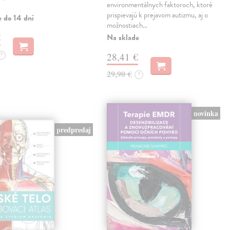
environmentálnych faktoroch, ktoré
prispievajú k prejavom autizmu, aj o
e do 14 dní
možnostiach…
€
Na sklade
?
28,41 €
29,90 €
?
novinka
predpredaj