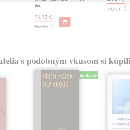
dní.
49,96 €
?
73,72 €
76,00 €
?
atelia s podobným vkusom si kúpili
na sklade