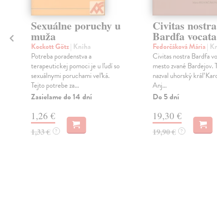
Sexuálne poruchy u
Civitas nostra
muža
Bardfa vocata
.
Kockott Götz
| Kniha
Fedorčáková Mária
| K
Potreba poradenstva a
Civitas nostra Bardfa v
terapeutickej pomoci je u ľudí so
mesto zvané Bardejov. 
sexuálnymi poruchami veľká.
nazval uhorský kráľ Kar
Tejto potrebe za...
Anj...
Zasielame do 14 dní
Do 5 dní
1,26 €
19,30 €
1,33 €
19,90 €
?
?