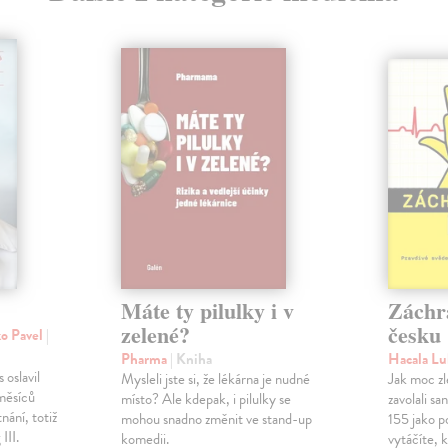
Máte ty pilulky i v
Záchr
zelené?
česku
ko Pavel
|
Pharma
| Kniha
Hacala L
 oslavil
Mysleli jste si, že lékárna je nudné
Jak moc zl
měsíců
místo? Ale kdepak, i pilulky se
zavolali s
nání, totiž
mohou snadno změnit ve stand-up
155 jako p
III.
komedii.
vytáčíte, 