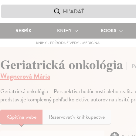
REBRÍK
KNIHY
BOOKS
KNIHY
-
PRÍRODNÉ VEDY
-
MEDICÍNA
Geriatrická onkológia
P
Wagnerová Mária
Geriatrická onkológia – Perspektíva budúcnosti alebo realita
predstavuje komplexný pohľad kolektívu autorov na zložitú pr
Kúpiť
na webe
Rezervovať v kníhkupectve