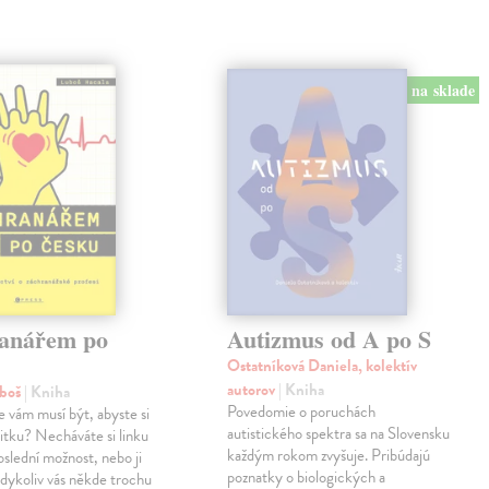
na sklade
anářem po
Autizmus od A po S
Ostatníková Daniela, kolektív
autorov
| Kniha
uboš
| Kniha
Povedomie o poruchách
e vám musí být, abyste si
autistického spektra sa na Slovensku
anitku? Necháváte si linku
každým rokom zvyšuje. Pribúdajú
oslední možnost, nebo ji
poznatky o biologických a
kdykoliv vás někde trochu