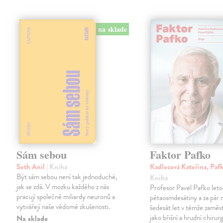
na sklade
Sám sebou
Faktor Pafko
Seth Anil
| Kniha
Kadlecová Kateřina, Paf
Být sám sebou není tak jednoduché,
Kniha
jak se zdá. V mozku každého z nás
Profesor Pavel Pafko letos
pracují společně miliardy neuronů a
pětaosmdesátiny a za pár 
vytvářejí naše vědomé zkušenosti.
šedesát let v témže zaměst
jako břišní a hrudní chirurg 
Na sklade