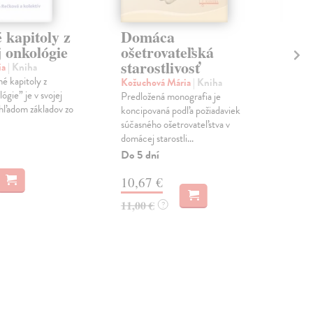
 kapitoly z
Domáca
Oš
j onkológie
ošetrovateľská
pr
starostlivosť
ge
ia
| Kniha
oš
é kapitoly z
Kožuchová Mária
| Kniha
ógie” je v svojej
Predložená monografia je
Pol
ehľadom základov zo
koncipovaná podľa požiadaviek
Táto
súčasného ošetrovateľstva v
prob
domácej starostli...
seni
najn
Do 5 dní
Do 
10,67 €
9,
11,00 €
?
10,