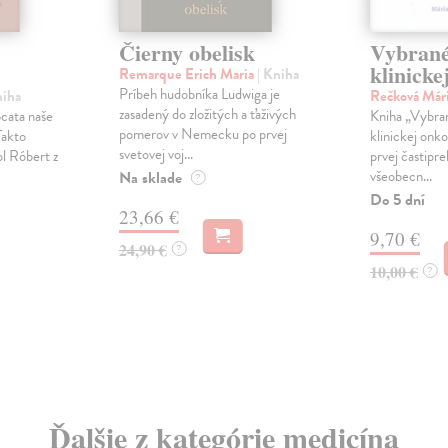
Čierny obelisk
Vybrané
klinicke
Remarque Erich Maria
| Kniha
Príbeh hudobníka Ludwiga je
niha
Rečková Már
zasadený do zložitých a ťaživých
ocata naše
Kniha „Vybran
pomerov v Nemecku po prvej
Takto
klinickej onkol
svetovej voj...
ol Róbert z
prvej častipr
všeobecn...
Na sklade
?
Do 5 dní
23,66 €
9,70 €
24,90 €
?
10,00 €
?
Ďalšie z kategórie medicína