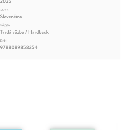
2025
JAZYK
Slovenčina
VÄZBA
Tvrdá väzba / Hardback
EAN
9788089858354