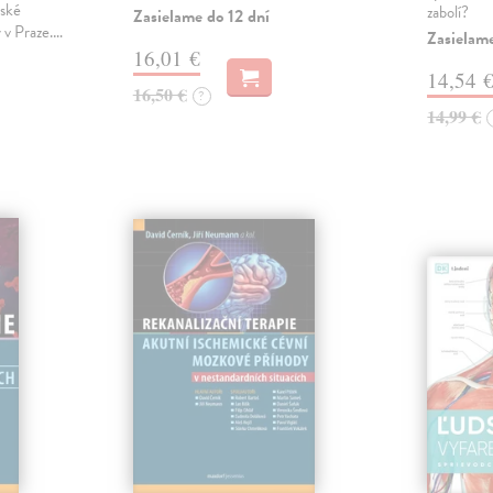
řské
zabolí?
Zasielame do 12 dní
y v Praze.…
Zasielam
16,01 €
14,54 
16,50 €
?
14,99 €