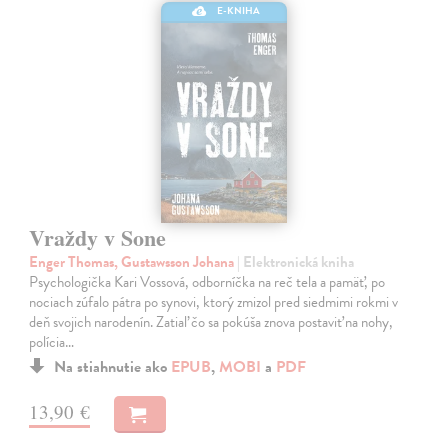
E-KNIHA
Vraždy v Sone
Enger Thomas, Gustawsson Johana
| Elektronická kniha
Psychologička Kari Vossová, odborníčka na reč tela a pamäť, po
nociach zúfalo pátra po synovi, ktorý zmizol pred siedmimi rokmi v
deň svojich narodenín. Zatiaľ čo sa pokúša znova postaviť na nohy,
polícia…
Na stiahnutie ako
EPUB
,
MOBI
a
PDF
13,90 €