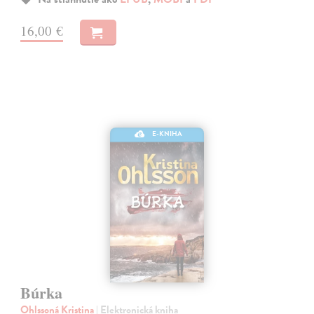
16,00 €
E-KNIHA
Búrka
Ohlssoná Kristina
| Elektronická kniha