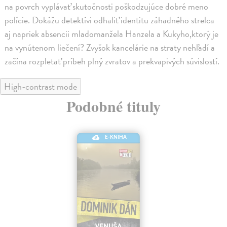
na povrch vyplávať skutočnosti poškodzujúce dobré meno
polície. Dokážu detektívi odhaliť identitu záhadného strelca
aj napriek absencii mladomanžela Hanzela a Kukyho,ktorý je
na vynútenom liečení? Zvyšok kancelárie na straty nehľadí a
začína rozpletať príbeh plný zvratov a prekvapivých súvislostí.
High-contrast mode
Podobné tituly
E-KNIHA