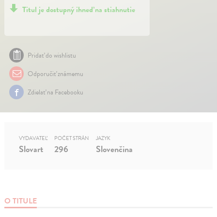
Titul je dostupný ihneď na stiahnutie
Pridať do wishlistu
Odporučiť známemu
Zdielať na Facebooku
VYDAVATEĽ
POČET STRÁN
JAZYK
Slovart
296
Slovenčina
O TITULE