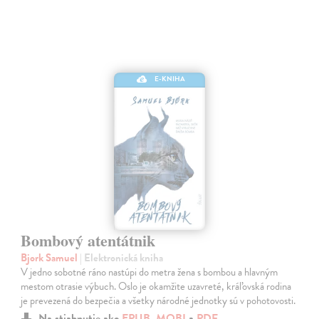
E-KNIHA
Bombový atentátnik
Bjork Samuel
| Elektronická kniha
V jedno sobotné ráno nastúpi do metra žena s bombou a hlavným
mestom otrasie výbuch. Oslo je okamžite uzavreté, kráľovská rodina
je prevezená do bezpečia a všetky národné jednotky sú v pohotovosti.
Na stiahnutie ako
EPUB
,
MOBI
a
PDF