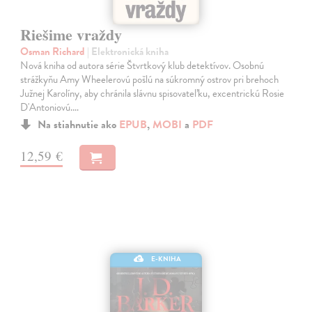
Riešime vraždy
Osman Richard
| Elektronická kniha
Nová kniha od autora série Štvrtkový klub detektívov. Osobnú
strážkyňu Amy Wheelerovú pošlú na súkromný ostrov pri brehoch
Južnej Karolíny, aby chránila slávnu spisovateľku, excentrickú Rosie
D'Antoniovú.…
Na stiahnutie ako
EPUB
,
MOBI
a
PDF
12,59 €
E-KNIHA