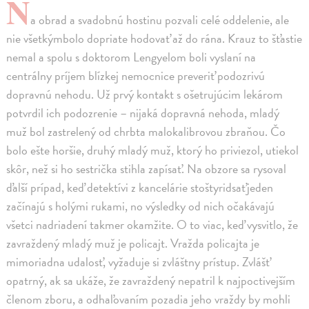
N
a obrad a svadobnú hostinu pozvali celé oddelenie, ale
nie všetkýmbolo dopriate hodovať až do rána. Krauz to šťastie
nemal a spolu s doktorom Lengyelom boli vyslaní na
centrálny príjem blízkej nemocnice preveriť podozrivú
dopravnú nehodu. Už prvý kontakt s ošetrujúcim lekárom
potvrdil ich podozrenie – nijaká dopravná nehoda, mladý
muž bol zastrelený od chrbta malokalibrovou zbraňou. Čo
bolo ešte horšie, druhý mladý muž, ktorý ho priviezol, utiekol
skôr, než si ho sestrička stihla zapísať. Na obzore sa rysoval
ďalší prípad, keď detektívi z kancelárie stoštyridsaťjeden
začínajú s holými rukami, no výsledky od nich očakávajú
všetci nadriadení takmer okamžite. O to viac, keď vysvitlo, že
zavraždený mladý muž je policajt. Vražda policajta je
mimoriadna udalosť, vyžaduje si zvláštny prístup. Zvlášť
opatrný, ak sa ukáže, že zavraždený nepatril k najpoctivejším
členom zboru, a odhaľovaním pozadia jeho vraždy by mohli