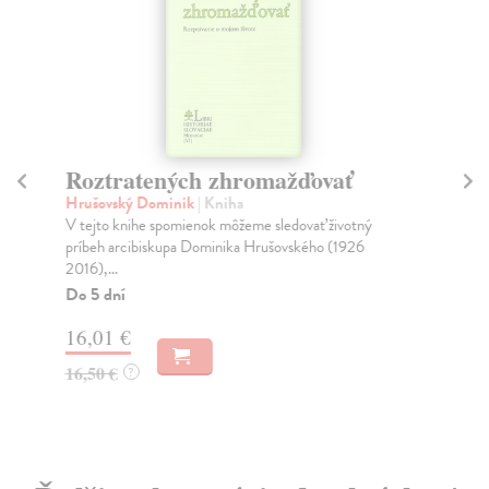
Roztratených zhromažďovať
A
Hrušovský Dominik
| Kniha
Sc
V tejto knihe spomienok môžeme sledovať životný
Got
príbeh arcibiskupa Dominika Hrušovského (1926
naj
2016),...
Do
Do 5 dní
19
16,01 €
20
16,50 €
?