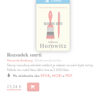
E-KNIHA
Rozsudek smrti
Horowitz Anthony
| Elektronická kniha
Slavný rozvodový advokát celebrit je nalezen ve svém bytě mrtvý.
Někdo mu rozbil hlavu láhví vína za 2 000 liber.
Na stiahnutie ako
EPUB
,
MOBI
a
PDF
13,24 €