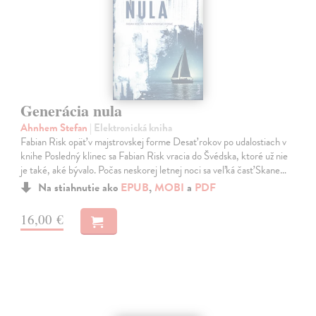
Generácia nula
Ahnhem Stefan
| Elektronická kniha
Fabian Risk opäť v majstrovskej forme Desať rokov po udalostiach v
knihe Posledný klinec sa Fabian Risk vracia do Švédska, ktoré už nie
je také, aké bývalo. Počas neskorej letnej noci sa veľká časť Skane…
Na stiahnutie ako
EPUB
,
MOBI
a
PDF
16,00 €