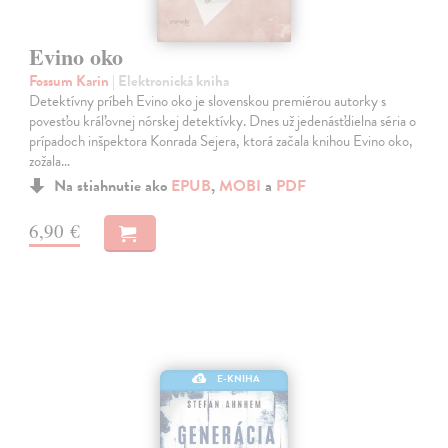
Evino oko
Fossum Karin
| Elektronická kniha
Detektívny príbeh Evino oko je slovenskou premiérou autorky s
povesťou kráľovnej nórskej detektívky. Dnes už jedenásťdielna séria o
prípadoch inšpektora Konrada Sejera, ktorá začala knihou Evino oko,
zožala…
Na stiahnutie ako
EPUB
,
MOBI
a
PDF
6,90 €
E-KNIHA