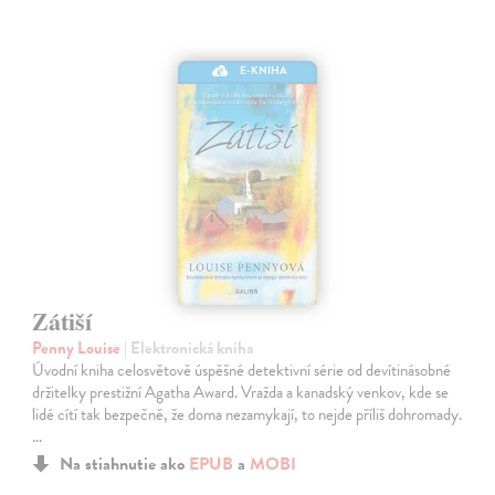
E-KNIHA
Zátiší
Penny Louise
| Elektronická kniha
Úvodní kniha celosvětově úspěšné detektivní série od devítinásobné
držitelky prestižní Agatha Award. Vražda a kanadský venkov, kde se
lidé cítí tak bezpečně, že doma nezamykají, to nejde příliš dohromady.
…
Na stiahnutie ako
EPUB
a
MOBI