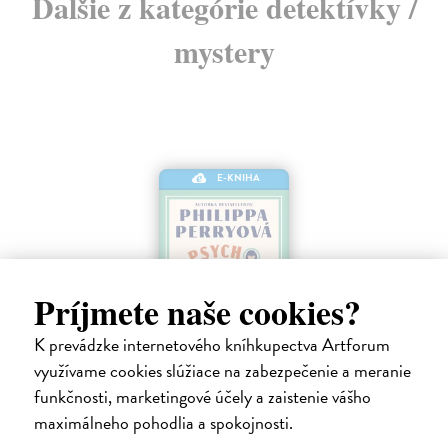
Ďalšie z kategórie detektívky /
mystery
E-KNIHA
Príjmete naše cookies?
K prevádzke internetového kníhkupectva Artforum
využívame cookies slúžiace na zabezpečenie a meranie
funkčnosti, marketingové účely a zaistenie vášho
Psychoterapeutka v akcii
maximálneho pohodlia a spokojnosti.
Perryová Philippa
| Elektronická kniha