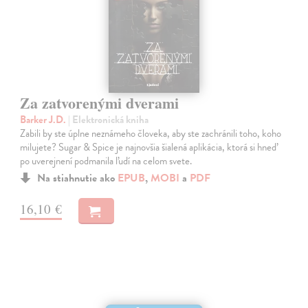
Za zatvorenými dverami
Barker J.D.
| Elektronická kniha
Zabili by ste úplne neznámeho človeka, aby ste zachránili toho, koho
milujete? Sugar & Spice je najnovšia šialená aplikácia, ktorá si hneď
po uverejnení podmanila ľudí na celom svete.
Na stiahnutie ako
EPUB
,
MOBI
a
PDF
16,10 €