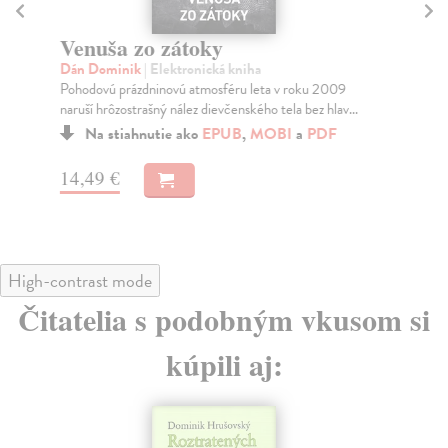
Venuša zo zátoky
N
Dán Dominik
| Elektronická kniha
Dá
Pohodovú prázdninovú atmosféru leta v roku 2009
Ric
naruší hrôzostrašný nález dievčenského tela bez hlav...
odd
Na stiahnutie ako
EPUB
,
MOBI
a
PDF
14,49 €
14
High-contrast mode
Čitatelia s podobným vkusom si
kúpili aj: