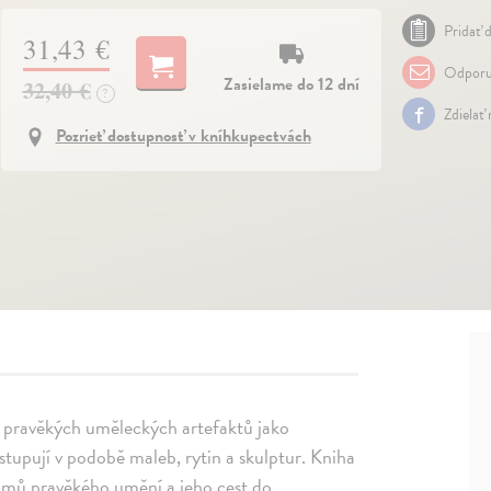
Pridať d
31,43 €
Odporu
Zasielame do 12 dní
32,40 €
?
Zdielať
Pozrieť dostupnosť v kníhkupectvách
u pravěkých uměleckých artefaktů jako
tupují v podobě maleb, rytin a skulptur. Kniha
umů pravěkého umění a jeho cest do