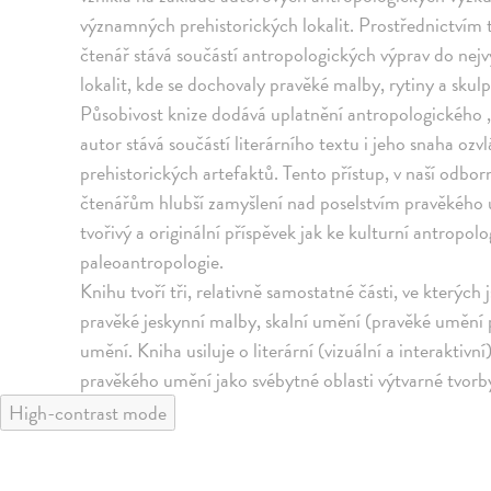
významných prehistorických lokalit. Prostřednictvím
čtenář stává součástí antropologických výprav do nej
lokalit, kde se dochovaly pravěké malby, rytiny a skulp
Působivost knize dodává uplatnění antropologického „p
autor stává součástí literárního textu i jeho snaha oz
prehistorických artefaktů. Tento přístup, v naší odbo
čtenářům hlubší zamyšlení nad poselstvím pravěkého u
tvořivý a originální příspěvek jak ke kulturní antropolo
paleoantropologie.
Knihu tvoří tři, relativně samostatné části, ve kterýc
pravěké jeskynní malby, skalní umění (pravěké umění
umění. Kniha usiluje o literární (vizuální a interaktiv
pravěkého umění jako svébytné oblasti výtvarné tvorb
High-contrast mode