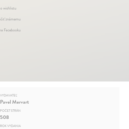
o wishlistu
čiť známemu
 na Facebooku
VYDAVATEĽ
Pavel Mervart
POČET STRÁN
508
ROK VYDANIA