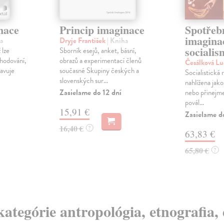
nace
Princip imaginace
Spotřeb
imaginac
a
Dryje František
| Kniha
sociali
 lze
Sborník esejů, anket, básní,
zhodování,
obrazů a experimentací členů
Česálková Lu
tavuje
současné Skupiny českých a
Socialistická 
slovenských sur...
nahlížena jako
Zasielame do 12 dní
nebo přinejm
povál...
15,91 €
Zasielame d
16,40 €
?
63,83 €
65,80 €
?
kategórie antropológia, etnografia,