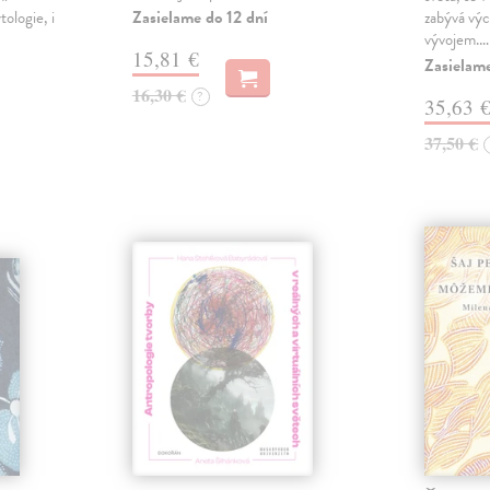
Zasielame do 12 dní
ologie, i
zabývá výc
vývojem.…
15,81 €
Zasielame
16,30 €
?
35,63 
37,50 €