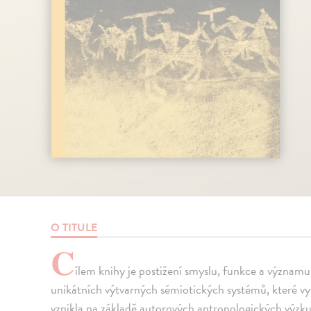
O TITULE
C
ílem knihy je postižení smyslu, funkce a význam
unikátních výtvarných sémiotických systémů, které vys
vznikla na základě autorových antropologických výzk