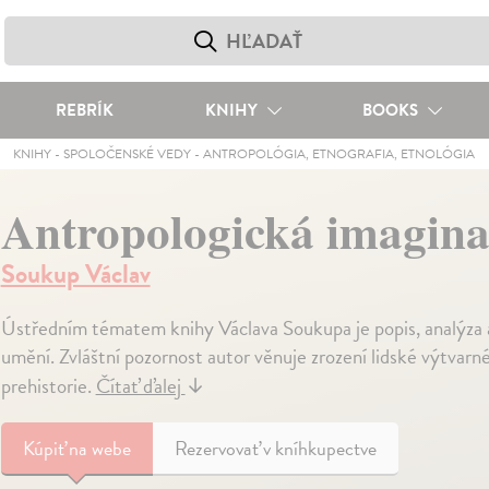
REBRÍK
KNIHY
BOOKS
KNIHY
-
SPOLOČENSKÉ VEDY
-
ANTROPOLÓGIA, ETNOGRAFIA, ETNOLÓGIA
Antropologická imagin
Soukup Václav
Ústředním tématem knihy Václava Soukupa je popis, analýza 
umění. Zvláštní pozornost autor věnuje zrození lidské výtvarn
prehistorie.
Čítať ďalej
↓
Kúpiť
na webe
Rezervovať v kníhkupectve