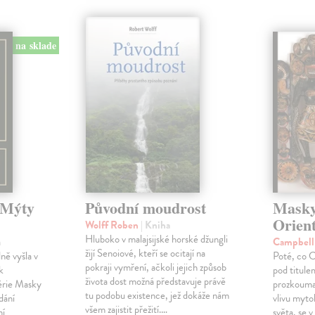
na sklade
 Mýty
Původní moudrost
Masky
Orient
Wolff Roben
| Kniha
Hluboko v malajsijské horské džungli
a
Campbell
žijí Senoiové, kteří se ocitají na
ě vyšla v
Poté, co C
pokraji vymření, ačkoli jejich způsob
k
pod titule
života dost možná představuje právě
érie Masky
prozkouma
tu podobu existence, jež dokáže nám
dání
vlivu myto
všem zajistit přežití.…
ní
světa, se 