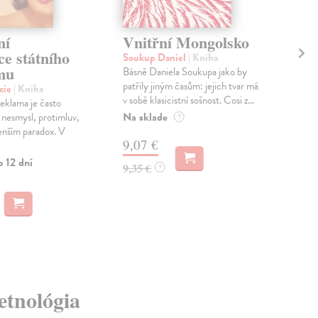
ní
Vnitřní Mongolsko
Vě
e státního
na
Soukup Daniel
| Kniha
smu
Básně Daniela Soukupa jako by
Sou
patřily jiným časům: jejich tvar má
kni
cie
| Kniha
v sobě klasicistní sošnost. Cosi z...
Živo
reklama je často
Na sklade
něj 
 nesmysl, protimluv,
?
a Ri
enším paradox. V
9,07 €
o 12 dní
MO
9,35 €
?
10
 etnológia