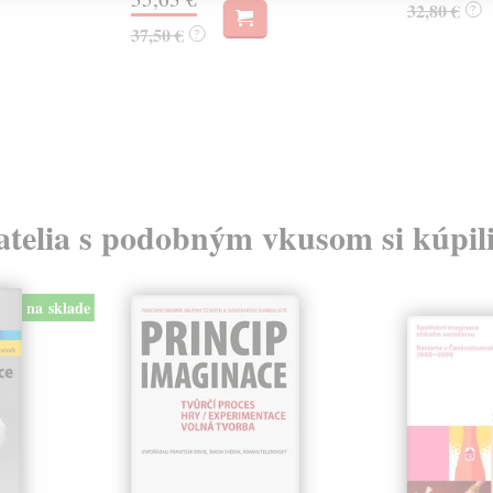
32,80 €
?
37,50 €
?
atelia s podobným vkusom si kúpili
na sklade