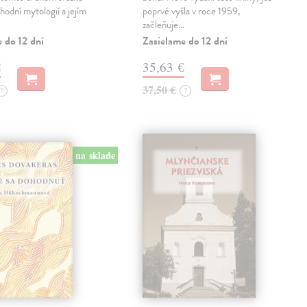
hodní mytologií a jejím
poprvé vyšla v roce 1959,
začleňuje…
 do 12 dní
Zasielame do 12 dní
€
35,63 €
37,50 €
?
?
na sklade