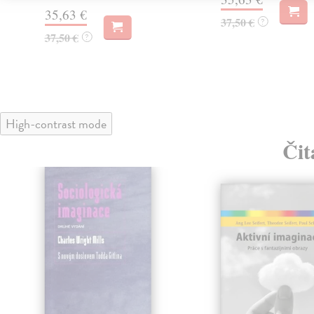
35,63 €
37,50 €
?
37,50 €
?
High-contrast mode
Čit