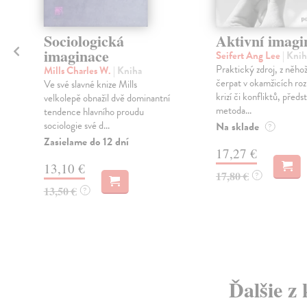
Sociologická
Aktivní imagi
imaginace
Seifert Ang Lee
| Knih
Praktický zdroj, z něhož
Mills Charles W.
| Kniha
čerpat v okamžicích ro
Ve své slavné knize Mills
krizí či konfliktů, předs
velkolepě obnažil dvě dominantní
metoda...
tendence hlavního proudu
sociologie své d...
Na sklade
?
Zasielame do 12 dní
17,27 €
13,10 €
17,80 €
?
13,50 €
?
Ďalšie z 