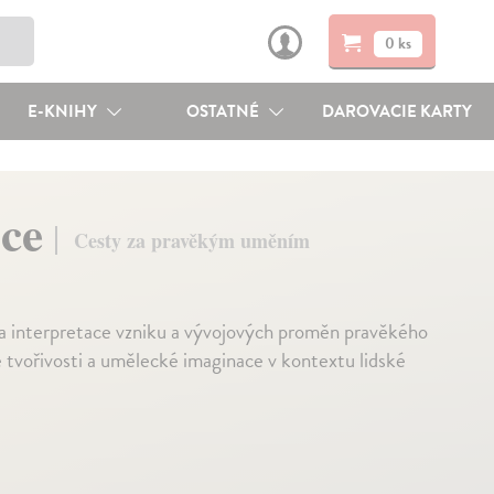
0 ks
E-KNIHY
OSTATNÉ
DAROVACIE KARTY
ace
Cesty za pravěkým uměním
a interpretace vzniku a vývojových proměn pravěkého
é tvořivosti a umělecké imaginace v kontextu lidské