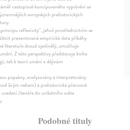
 téměř cestopisně koncipovaného vyprávění se
významnějších evropských prehistorických
tury.
rincipu reflexivity“, jehož prostřednictvím se
vláštnit prezentovaná empirická data příběhy
rné literatuře dosud ojedinělý, umožňuje
mění. Z této perspektivy představuje kniha
gii, tak k teorii umění a dějinám
h jsou popsány, analyzovány a interpretovány
 pod širým nebem) a prehistorické přenosné
ní) uvedení čtenáře do unikátního světa
y.
Podobné tituly