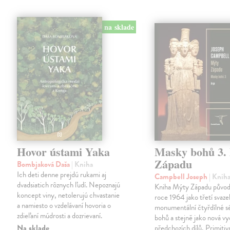
na sklade
Hovor ústami Yaka
Masky bohů 3.
Západu
Bombjaková Daša
| Kniha
Ich deti denne prejdú rukami aj
Campbell Joseph
| Knih
dvadsiatich rôznych ľudí. Nepoznajú
Kniha Mýty Západu původn
koncept viny, netolerujú chvastanie
roce 1964 jako třetí svaze
a namiesto o vzdelávaní hovoria o
monumentální čtyřdílné s
zdieľaní múdrosti a dozrievaní.
bohů a stejně jako nová vy
Na sklade
předchozích dílů, Primitiv