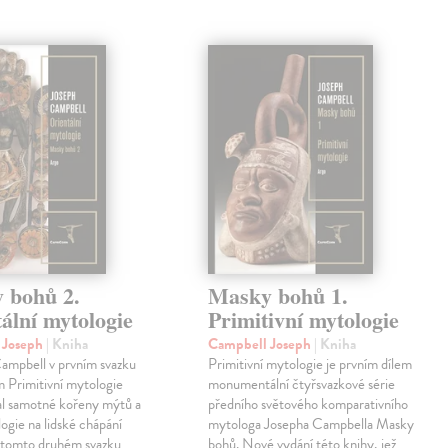
 bohů 2.
Masky bohů 1.
ální mytologie
Primitivní mytologie
 Joseph
| Kniha
Campbell Joseph
| Kniha
ampbell v prvním svazku
Primitivní mytologie je prvním dílem
m Primitivní mytologie
monumentální čtyřsvazkové série
l samotné kořeny mýtů a
předního světového komparativního
logie na lidské chápání
mytologa Josepha Campbella Masky
v tomto druhém svazku
bohů. Nové vydání této knihy, jež