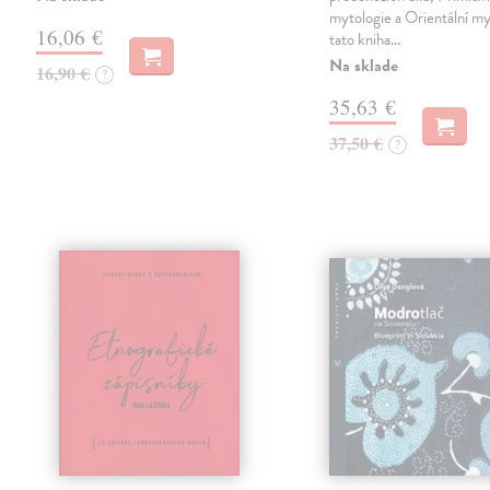
mytologie a Orientální myt
16,06 €
tato kniha…
Na sklade
16,90 €
?
35,63 €
37,50 €
?