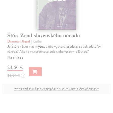
Štúr. Zrod slovenského národa
Demmel József
| Kniha
Je Štúrov život viac mýtus, alebo vysnená predstava o zakladateľovi
národa? Ako to v skutočnosti bolo s eho vzťahmi a láskou?
Na sklade
23,66 €
24,90 €
?
ZOBRAZIŤ ĎALŠIE Z KATEGÓRIE SLOVENSKÉ A ČESKÉ DEJINY