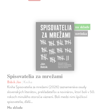
na sklade
novinka
Spisovatelia za mrežami
Bábik Ján
| Kniha
Kniha Spisovatelia za mrežami (2026) zaznamenáva osudy
slovenských literátov, prekladateľov a novinárov, ktorí boli v 50.
rokoch minulého storočia väznení. Boli medzi nimi špičkoví
spisovatelia, ďalší…
Na sklade