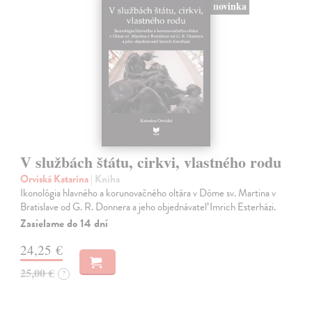
novinka
V službách štátu, cirkvi, vlastného rodu
Orviská Katarína
| Kniha
Ikonológia hlavného a korunovačného oltára v Dóme sv. Martina v
Bratislave od G. R. Donnera a jeho objednávateľ Imrich Esterházi.
Zasielame do 14 dní
24,25 €
25,00 €
?