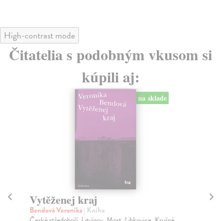
High-contrast mode
Čitatelia s podobným vkusom si
kúpili aj:
na sklade
Vytěženej kraj
A
Bendová Veronika
| Kniha
Mal
České středohoří, Litvínov, Most, Libkovice, Krušné
Neo