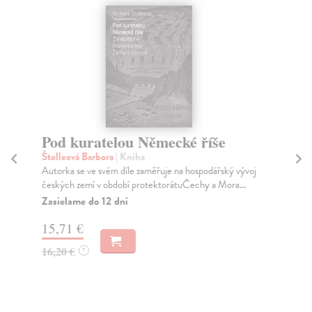
Pod kuratelou Německé říše
Z
Štolleová Barbora
| Kniha
Kre
Autorka se ve svém díle zaměřuje na hospodářský vývoj
Živ
českých zemí v období protektorátuČechy a Mora...
tíž
Zasielame do 12 dní
Na
15,71 €
24
16,20 €
25
?