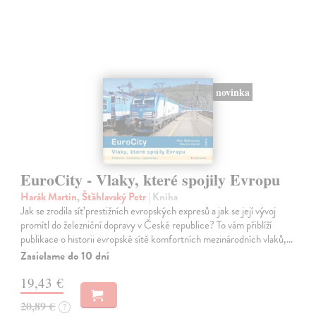
novinka
EuroCity - Vlaky, které spojily Evropu
Harák Martin, Šťáhlavský Petr
| Kniha
Jak se zrodila síť prestižních evropských expresů a jak se její vývoj
promítl do železniční dopravy v České republice? To vám přiblíží
publikace o historii evropské sítě komfortních mezinárodních vlaků,…
Zasielame do 10 dní
19,43 €
20,89 €
?