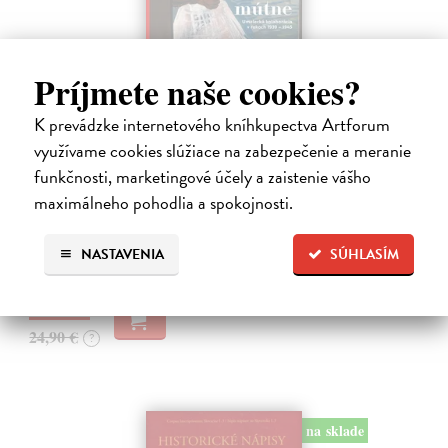
Príjmete naše cookies?
K prevádzke internetového kníhkupectva Artforum
Studne mútne
využívame cookies slúžiace na zabezpečenie a meranie
Getting Peter
| Kniha
funkčnosti, marketingové účely a zaistenie vášho
Sú ikonickými postavami našej kultúry. Postavili im sochy a
maximálneho pohodlia a spokojnosti.
pomenovali po nich ulice, majú svoje nespochybniteľné miesto v
lexikónoch literatúry aj učebniciach, slovenské moderné umenie sa
bez nich nedá…
NASTAVENIA
SÚHLASÍM
Na sklade
23,66 €
24,90 €
?
na sklade