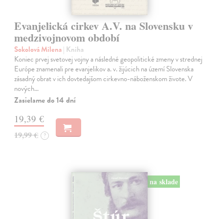
Evanjelická cirkev A.V. na Slovensku v
medzivojnovom období
Sokolová Milena
| Kniha
Koniec prvej svetovej vojny a následné geopolitické zmeny v strednej
Európe znamenali pre evanjelikov a. v. žijúcich na území Slovenska
zásadný obrat v ich dovtedajšom cirkevno-náboženskom živote. V
nových…
Zasielame do 14 dní
19,39 €
19,99 €
?
na sklade