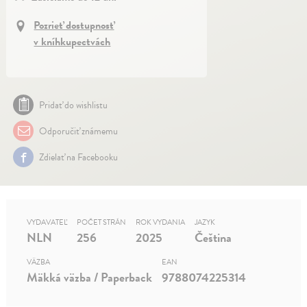
Pozrieť dostupnosť
v kníhkupectvách
Pridať do wishlistu
Odporučiť známemu
Zdielať na Facebooku
VYDAVATEĽ
POČET STRÁN
ROK VYDANIA
JAZYK
NLN
256
2025
Čeština
VÄZBA
EAN
Mäkká väzba / Paperback
9788074225314