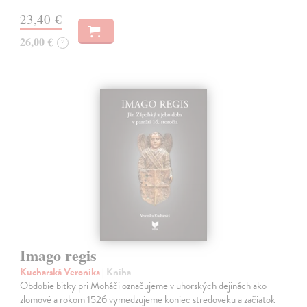
23,40 €
26,00 €
?
Imago regis
Kucharská Veronika
| Kniha
Obdobie bitky pri Moháči označujeme v uhorských dejinách ako
zlomové a rokom 1526 vymedzujeme koniec stredoveku a začiatok