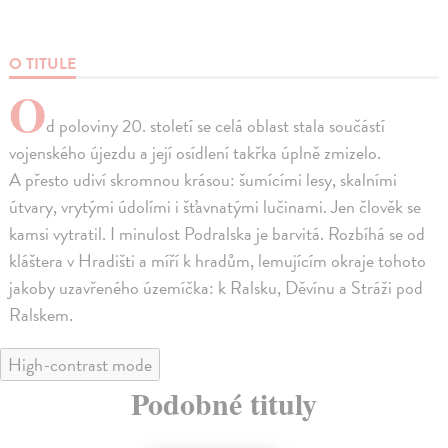
O TITULE
O
d poloviny 20. století se celá oblast stala součástí
vojenského újezdu a její osídlení takřka úplně zmizelo.
A přesto udiví skromnou krásou: šumícími lesy, skalními
útvary, vrytými údolími i šťavnatými lučinami. Jen člověk se
kamsi vytratil. I minulost Podralska je barvitá. Rozbíhá se od
kláštera v Hradišti a míří k hradům, lemujícím okraje tohoto
jakoby uzavřeného územíčka: k Ralsku, Děvínu a Stráži pod
Ralskem.
High-contrast mode
Podobné tituly