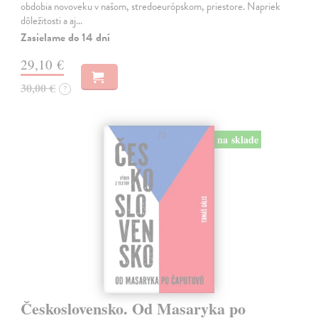
obdobia novoveku v našom, stredoeurópskom, priestore. Napriek
dôležitosti a aj…
Zasielame do 14 dní
29,10 €
30,00 €
?
na sklade
Československo. Od Masaryka po