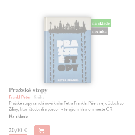
na sklade
novinka
Pražské stopy
Frankl Peter
| Kniha
Pražské stopy sa volá nová kniha Petra Frankla. Píše v nej o židoch zo
Žiliny, ktorí študovali a pôsobili v terajšom hlavnom meste ČR.
Na sklade
20,00 €