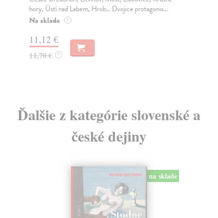
hory, Ústí nad Labem, Hrob... Dvojice protagonis...
spi
Ari
Na sklade
?
Na
11,12 €
6,
11,70 €
?
7,
Ďalšie z kategórie slovenské a
české dejiny
na sklade