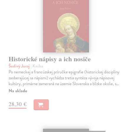
Historické nápisy a ich nosiče
Šedivý Juraj
| Kniha
Po nemeckej a francúzskej príručke epigrafie (historickej disciplíny
zaoberajúcej sa nápismi) vychádza tretia syntéza vývoja nápisovej
kultúry, primárne zameraná na územie Slovenska a blízke okolie, s…
Na sklade
28,30 €