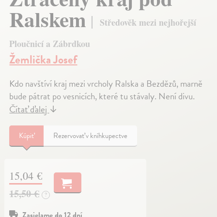
Ralskem
Středověk mezi nejhořejší
Ploučnicí a Zábrdkou
Žemlička Josef
Kdo navštíví kraj mezi vrcholy Ralska a Bezdězů, marně
bude pátrat po vesnicích, které tu stávaly. Není divu.
Čítať ďalej
↓
Kúpiť
Rezervovať v kníhkupectve
15,04 €
15,50 €
?
Zasielame do 12 dní