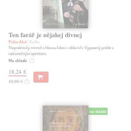
Ten farář je nějakej divnej
Palán Aleš
| Kniha
Nepraktický mimoň s hlavou kdesi v oblacích. Vypasený prelát s
nekonečným apetitem.
Na sklade
?
18,24 €
18,80 €
?
na sklade