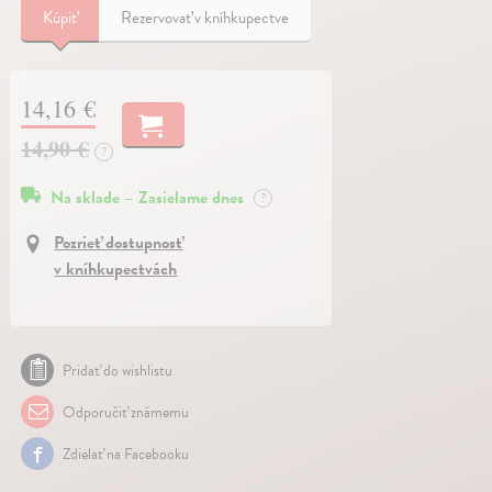
Kúpiť
Rezervovať v kníhkupectve
14,16 €
14,90 €
?
Na sklade – Zasielame dnes
?
Pozrieť dostupnosť
v kníhkupectvách
Pridať do wishlistu
Odporučiť známemu
Zdielať na Facebooku