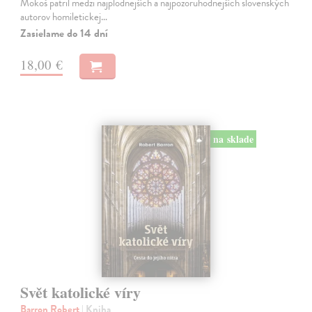
Mokoš patril medzi najplodnejších a najpozoruhodnejších slovenských
autorov homiletickej…
Zasielame do 14 dní
18,00 €
na sklade
Svět katolické víry
Barron Robert
| Kniha