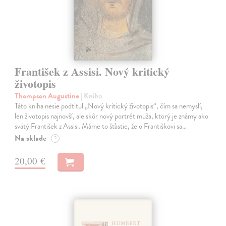
František z Assisi. Nový kritický
životopis
Thompson Augustine
| Kniha
Táto kniha nesie podtitul „Nový kritický životopis“, čím sa nemyslí,
len životopis najnovší, ale skôr nový portrét muža, ktorý je známy ako
svätý František z Assisi. Máme to šťastie, že o Františkovi sa…
Na sklade
?
20,00 €