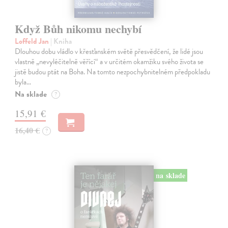
Když Bůh nikomu nechybí
Loffeld Jan
| Kniha
Dlouhou dobu vládlo v křesťanském světě přesvědčení, že lidé jsou
vlastně „nevyléčitelně věřící“ a v určitém okamžiku svého života se
jistě budou ptát na Boha. Na tomto nezpochybnitelném předpokladu
byla…
Na sklade
?
15,91 €
16,40 €
?
na sklade