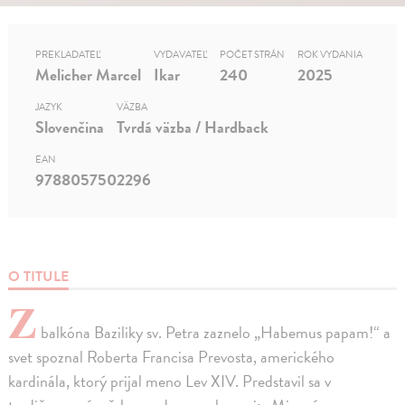
PREKLADATEĽ
VYDAVATEĽ
POČET STRÁN
ROK VYDANIA
Melicher Marcel
Ikar
240
2025
JAZYK
VÄZBA
Slovenčina
Tvrdá väzba / Hardback
EAN
9788057502296
O TITULE
Z
balkóna Baziliky sv. Petra zaznelo „Habemus papam!“ a
svet spoznal Roberta Francisa Prevosta, amerického
kardinála, ktorý prijal meno Lev XIV. Predstavil sa v