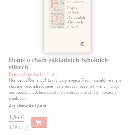
Dopis o třech základních řeholních
slibech
Romans Humbert z
| Kniha
Humbert z Romans († 1277), pátý magistr Řádu kazatelů, ve svém
okružním listu adresovaném celému řádu rozebírá tři řeholní sliby,
poslušnost, chudobu a čistotu, a s nimi spojené ctnosti, pokoru a
trpělivost.…
Zasielame do 12 dní
4,56 €
4,70 €
?