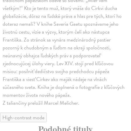
tradičnom pápežskom odeve so slovami: „Mier vám
všetkým!“ Kto je tento muž, ktorý vnáša do Cirkvi ducha
globalizácie, dôraz na ľudské práva a hlas pre tých, ktorí ho
doteraz nemali? V knihe Saveria Gaetu spoznávame jeho
životnú cestu, vízie a výzvy, ktorým čelí ako nástupca
Františka. Zo stránok sa vynára medzinárodný pastier
pozorný k chudobným a ľuďom na okraji spoločnosti,
neúnavný obhajca ľudských práv a podporovateľ
zjednocujúcej úlohy viery. Lev XIV. stojí pred kľúčovou
misiou: posilniť dedičstvo svojho predchodcu pápeža
Františka a viesť Cirkev ako maják nádeje na vlnách
súčasného sveta. Kniha je doplnená o fotografie z kľúčových
momentov života nového pápeža.
Z taliančiny preložil Marcel Melicher.
High-contrast mode
Podobné tituly