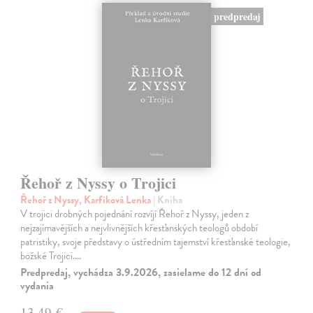
predpredaj
Řehoř z Nyssy o Trojici
Řehoř z Nyssy, Karfíková Lenka
| Kniha
V trojici drobných pojednání rozvíjí Řehoř z Nyssy, jeden z
nejzajímavějších a nejvlivnějších křesťanských teologů období
patristiky, svoje představy o ústředním tajemství křesťanské teologie,
božské Trojici.…
Predpredaj, vychádza 3.9.2026, zasielame do 12 dní od
vydania
13,49 €