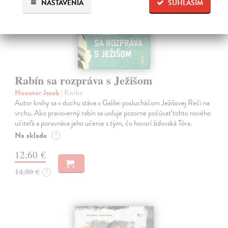
NASTAVENIA
SÚHLASÍM
Rabín sa rozpráva s Ježišom
Neusner Jacob
| Kniha
Autor knihy sa v duchu stáva v Galilei poslucháčom Ježišovej Reči na
vrchu. Ako pravoverný rabín sa usiluje pozorne počúvať tohto nového
učiteľa a porovnáva jeho učenie s tým, čo hovorí židovská Tóra.
Na sklade
?
12,60 €
14,00 €
?