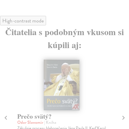
High-contrast mode
Čitatelia s podobným vkusom si
kúpili aj:
Teologická etika Nového zákona
B
p
Lohse Eduard
| Kniha
'Nový zákon nepozná pojem etiky, zdôrazňuje však
Ti