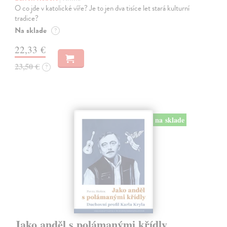
O co jde v katolické víře? Je to jen dva tisíce let stará kulturní
tradice?
Na sklade
?
22,33 €
23,50 €
?
na sklade
Jako anděl s polámanými křídly