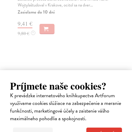
úlohu premýšľať nad životom a ukázať, ako má vyzera...
Rom
jed
Zasielame do 10 dní
s...
12,61 €
Za
13,00 €
?
5,
5,
Ďalšie z kategórie kresťanstvo a
Príjmete naše cookies?
judaizmus
K prevádzke internetového kníhkupectva Artforum
využívame cookies slúžiace na zabezpečenie a meranie
na sklade
funkčnosti, marketingové účely a zaistenie vášho
novinka
maximálneho pohodlia a spokojnosti.