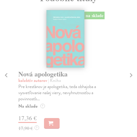
na sklade
Nová apologetika
Fr
ži
kolektív autorov
| Kniha
Pre kresťanov je apologetika, teda obhajoba a
Th
vysvetľovanie našej viery, nevyhnutnosťou a
Tát
povinnosťo...
sa 
Na sklade
Na
?
17,36 €
20
17,90 €
?