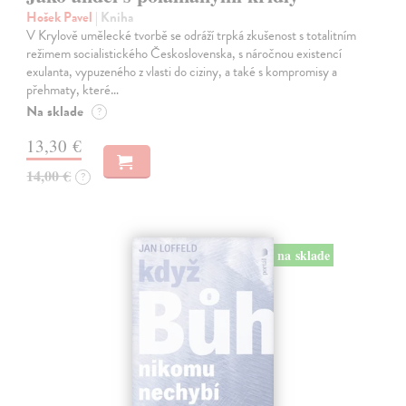
Hošek Pavel
| Kniha
V Krylově umělecké tvorbě se odráží trpká zkušenost s totalitním
režimem socialistického Československa, s náročnou existencí
exulanta, vypuzeného z vlasti do ciziny, a také s kompromisy a
přehmaty, které…
Na sklade
?
13,30 €
14,00 €
?
na sklade