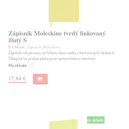
Zápisník Moleskine tvrdý linkovaný
žlutý S
9 x 14 cm
| Zápisník Moleskine
Zápisník má pevnou, ve hřbetu šitou vazbu v kartonových deskách.
Obepíná ho pružná páska proti samovolnému otevírání.
Na sklade
?
17,84 €
na sklade