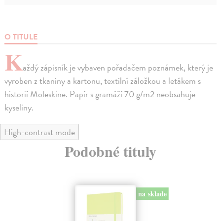
O TITULE
K
aždý zápisník je vybaven pořadačem poznámek, který je
vyroben z tkaniny a kartonu, textilní záložkou a letákem s
historií Moleskine. Papír s gramáží 70 g/m2 neobsahuje
kyseliny.
High-contrast mode
Podobné tituly
na sklade