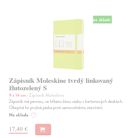
na sklade
Zápisník Moleskine tvrdý linkovaný
žlutozelený S
9 x 14 cm
| Zápisník Moleskine
Zápisník má pevnou, ve hřbetu šitou vazbu v kartonových deskách.
Obepíná ho pružná páska proti samovolnému otevírání.
Na sklade
?
17,40 €