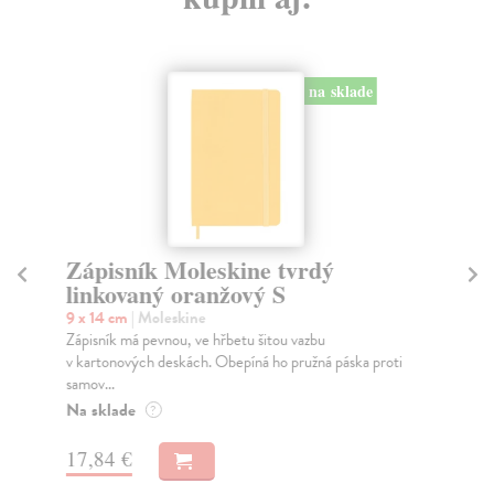
na sklade
Zápisník Moleskine tvrdý
Z
linkovaný oranžový S
li
9 x 14 cm
| Moleskine
9 
Zápisník má pevnou, ve hřbetu šitou vazbu
Záp
v kartonových deskách. Obepíná ho pružná páska proti
v k
samov...
sam
Na sklade
Na
?
17,84 €
17