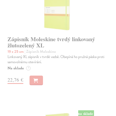
Zápisník Moleskine tvrdý linkovaný
žlutozelený XL
19 x 25 cm
| Zápisník Moleskine
Linkovaný XL zápisník v tvrdé vazbě. Obepíná ho pružná páska proti
samovolnému otevírání.
Na sklade
?
22,76 €
na sklade