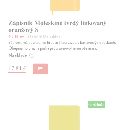
Zápisník Moleskine tvrdý linkovaný
oranžový S
9 x 14 cm
| Zápisník Moleskine
Zápisník má pevnou, ve hřbetu šitou vazbu v kartonových deskách.
Obepíná ho pružná páska proti samovolnému otevírání.
Na sklade
?
17,84 €
na sklade