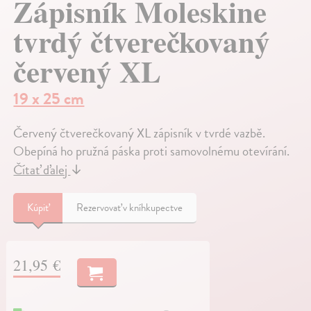
Zápisník Moleskine
tvrdý čtverečkovaný
červený XL
19 x 25 cm
Červený čtverečkovaný XL zápisník v tvrdé vazbě.
Obepíná ho pružná páska proti samovolnému otevírání.
Čítať ďalej
↓
Kúpiť
Rezervovať v kníhkupectve
21,95 €