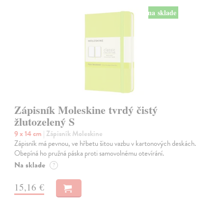
na sklade
Zápisník Moleskine tvrdý čistý
žlutozelený S
9 x 14 cm
| Zápisník Moleskine
Zápisník má pevnou, ve hřbetu šitou vazbu v kartonových deskách.
Obepíná ho pružná páska proti samovolnému otevírání.
Na sklade
?
15,16 €