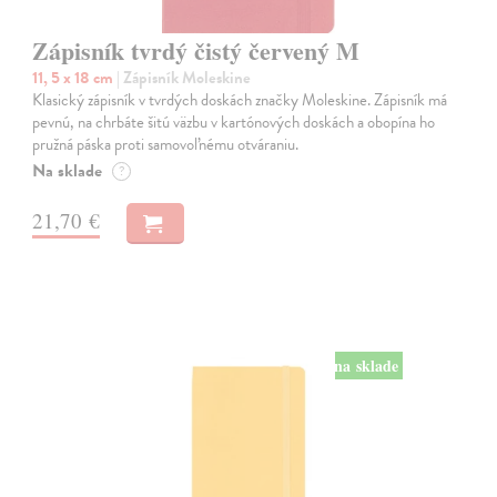
Zápisník tvrdý čistý červený M
11, 5 x 18 cm
| Zápisník Moleskine
Klasický zápisník v tvrdých doskách značky Moleskine. Zápisník má
pevnú, na chrbáte šitú väzbu v kartónových doskách a obopína ho
pružná páska proti samovoľnému otváraniu.
Na sklade
?
21,70 €
na sklade