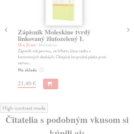
Zápisník Moleskine tvrdý
Zá
linkovaný žlutozelený L
žl
13 x 21 cm
| Moleskine
13 
Zápisník má pevnou, ve hřbetu šitou vazbu v
Záp
kartonových deskách. Obepíná ho pružná páska proti
kar
samov...
sam
Na sklade
Na
?
21,40 €
21
High-contrast mode
Čitatelia s podobným vkusom si
kúpili aj: