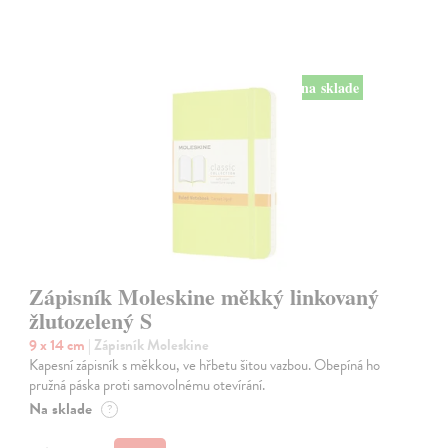
na sklade
Zápisník Moleskine měkký linkovaný
žlutozelený S
9 x 14 cm
| Zápisník Moleskine
Kapesní zápisník s měkkou, ve hřbetu šitou vazbou. Obepíná ho
pružná páska proti samovolnému otevírání.
Na sklade
?