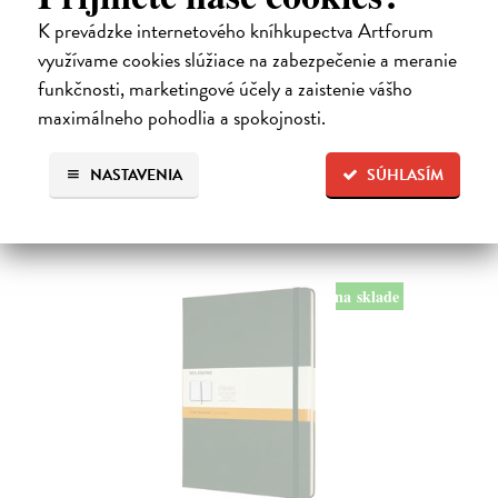
čtverečkovaný červený L
K prevádzke internetového kníhkupectva Artforum
13 x 21 cm
| Zápisník Moleskine
využívame cookies slúžiace na zabezpečenie a meranie
Zápisník má měkkou, ve hřbetu šitou vazbu. Obepíná ho pružná páska
funkčnosti, marketingové účely a zaistenie vášho
proti samovolnému otevírání.
maximálneho pohodlia a spokojnosti.
Na sklade
?
22,47 €
NASTAVENIA
SÚHLASÍM
na sklade