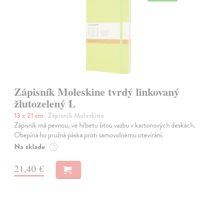
Zápisník Moleskine tvrdý linkovaný
žlutozelený L
13 x 21 cm
| Zápisník Moleskine
Zápisník má pevnou, ve hřbetu šitou vazbu v kartonových deskách.
Obepíná ho pružná páska proti samovolnému otevírání.
Na sklade
?
21,40 €