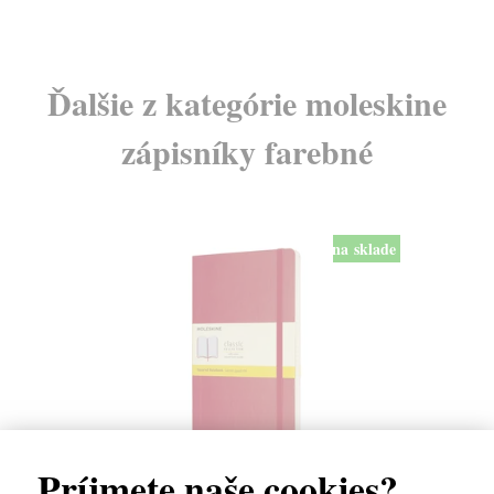
Ďalšie z kategórie moleskine
zápisníky farebné
na sklade
Príjmete naše cookies?
Zápisník Moleskine měkký