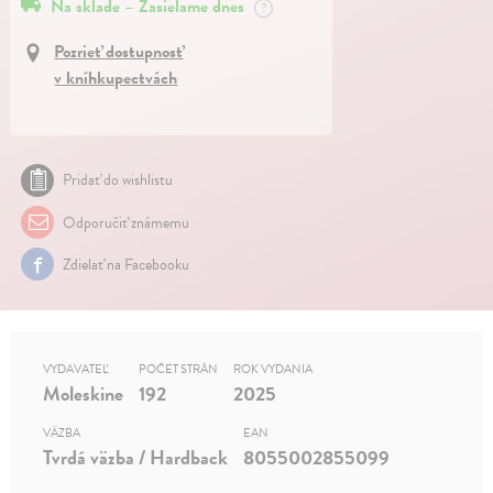
Na sklade – Zasielame dnes
?
Pozrieť dostupnosť
v kníhkupectvách
Pridať do wishlistu
Odporučiť známemu
Zdielať na Facebooku
VYDAVATEĽ
POČET STRÁN
ROK VYDANIA
Moleskine
192
2025
VÄZBA
EAN
Tvrdá väzba / Hardback
8055002855099