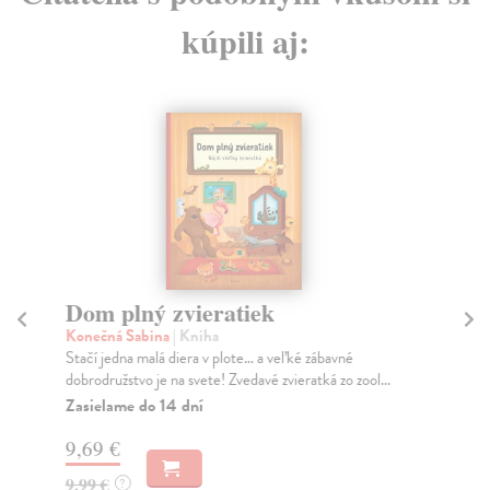
kúpili aj:
Dom plný zvieratiek
K
ko
Konečná Sabina
| Kniha
n
Stačí jedna malá diera v plote… a veľké zábavné
dobrodružstvo je na svete! Zvedavé zvieratká zo zool...
Rá
Zasielame do 14 dní
Zná
vlk
9,69 €
Na
9,99 €
?