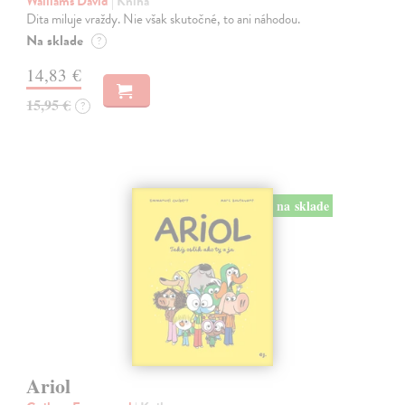
Walliams David
| Kniha
Dita miluje vraždy. Nie však skutočné, to ani náhodou.
Na sklade
?
14,83 €
15,95 €
?
na sklade
Ariol