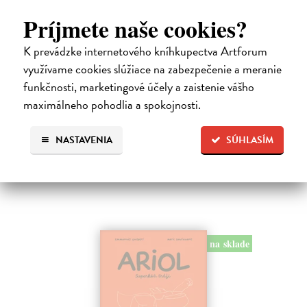
Príjmete naše cookies?
Dogman 8. Larva 22
Pilkey Dav
| Kniha
K prevádzke internetového kníhkupectva Artforum
Dogman je späť! V ôsmej knihe dobrodružstiev svetoznámeho poliša
využívame cookies slúžiace na zabezpečenie a meranie
so psou hlavou náš hrdina čelí zlej Víle Cile, oblude Kôrovi
funkčnosti, marketingové účely a zaistenie vášho
McStromaldovi, 22 superzúrivým psychokinetickým žubrienkam a
tiež Pickovmu…
maximálneho pohodlia a spokojnosti.
Na sklade
?
NASTAVENIA
SÚHLASÍM
13,90 €
14,95 €
?
na sklade