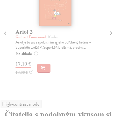
Ariol 2
A
Guibert Emmanuel
| Kniha
Gu
Ariol je tu zas a spolu s ním aj jeho obľúbený hrdina –
Ari
Superkôň Erdži! A Superkôň Erdži má, prosím ...
rod
Na sklade
Na
?
17,10 €
17
18,00 €
18
?
High-contrast mode
Čitatelia s podobným vkusom si