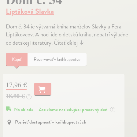
Liptáková Slavka
Dom č. 34 ie výtvarná kniha manželov Slavky a Fera
Liptákovcov. A hoci ide o detskú knihu, nepatrí výlučne
do detskej literatúry.
Čítať ďalej
↓
Kúpiť
Rezervovať v kníhkupectve
17,96 €
18,90 €
?
Na sklade – Zasielame nasledujúci pracovný deň
?
Pozrieť dostupnosť v kníhkupectvách