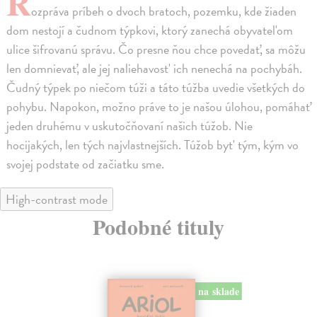
R
ozpráva príbeh o dvoch bratoch, pozemku, kde žiaden
dom nestojí a čudnom týpkovi, ktorý zanechá obyvatel'om
ulice šifrovanú správu. Čo presne ňou chce povedať, sa môžu
len domnievať, ale jej naliehavost' ich nenechá na pochybáh.
Čudný týpek po niečom túži a táto túžba uvedie všetkých do
pohybu. Napokon, možno práve to je našou úlohou, pomáhať
jeden druhému v uskutočňovaní našich túžob. Nie
hocijakých, len tých najvlastnejších. Túžob byt' tým, kým vo
svojej podstate od začiatku sme.
High-contrast mode
Podobné tituly
na sklade