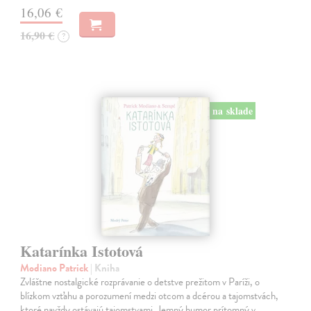
16,06 €
16,90 €
?
na sklade
Katarínka Istotová
Modiano Patrick
| Kniha
Zvláštne nostalgické rozprávanie o detstve prežitom v Paríži, o
blízkom vzťahu a porozumení medzi otcom a dcérou a tajomstvách,
ktoré navždy ostávajú tajomstvami. Jemný humor prítomný v