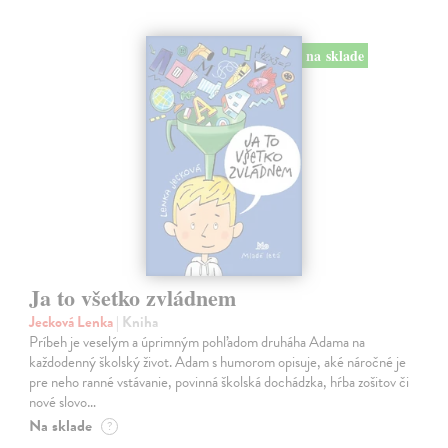
na sklade
Ja to všetko zvládnem
Jecková Lenka
| Kniha
Príbeh je veselým a úprimným pohľadom druháha Adama na
každodenný školský život. Adam s humorom opisuje, aké náročné je
pre neho ranné vstávanie, povinná školská dochádzka, hŕba zošitov či
nové slovo…
Na sklade
?