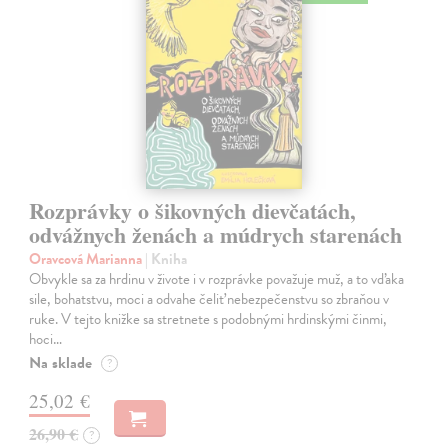
Rozprávky o šikovných dievčatách,
odvážnych ženách a múdrych starenách
Oravcová Marianna
| Kniha
Obvykle sa za hrdinu v živote i v rozprávke považuje muž, a to vďaka
sile, bohatstvu, moci a odvahe čeliť nebezpečenstvu so zbraňou v
ruke. V tejto knižke sa stretnete s podobnými hrdinskými činmi,
hoci…
Na sklade
?
25,02 €
26,90 €
?