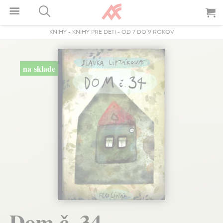
KNIHY
-
KNIHY PRE DETI
-
OD 7 DO 9 ROKOV
na sklade
Dom č. 34