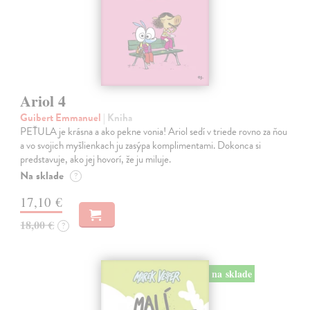
Ariol 4
Guibert Emmanuel
| Kniha
PEŤULA je krásna a ako pekne vonia! Ariol sedí v triede rovno za ňou
a vo svojich myšlienkach ju zasýpa komplimentami. Dokonca si
predstavuje, ako jej hovorí, že ju miluje.
Na sklade
?
17,10 €
18,00 €
?
na sklade