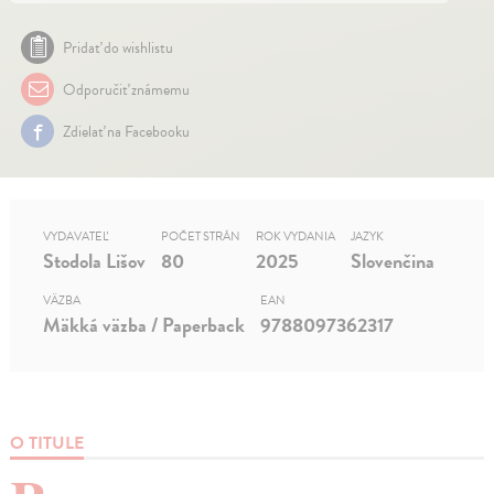
Pridať do wishlistu
Odporučiť známemu
Zdielať na Facebooku
VYDAVATEĽ
POČET STRÁN
ROK VYDANIA
JAZYK
Stodola Lišov
80
2025
Slovenčina
VÄZBA
EAN
Mäkká väzba / Paperback
9788097362317
O TITULE