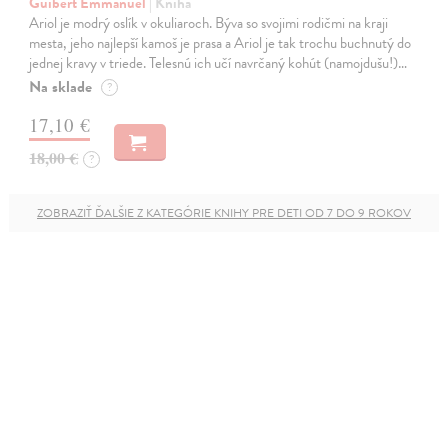
Guibert Emmanuel
| Kniha
Ariol je modrý oslík v okuliaroch. Býva so svojimi rodičmi na kraji
mesta, jeho najlepší kamoš je prasa a Ariol je tak trochu buchnutý do
jednej kravy v triede. Telesnú ich učí navrčaný kohút (namojdušu!)…
Na sklade
?
17,10 €
18,00 €
?
ZOBRAZIŤ ĎALŠIE Z KATEGÓRIE KNIHY PRE DETI OD 7 DO 9 ROKOV