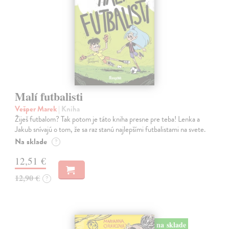
Malí futbalisti
Vešper Marek
| Kniha
Žiješ futbalom? Tak potom je táto kniha presne pre teba! Lenka a
Jakub snívajú o tom, že sa raz stanú najlepšími futbalistami na svete.
Na sklade
?
12,51 €
12,90 €
?
na sklade