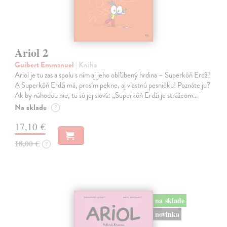
Ariol 2
Guibert Emmanuel
| Kniha
Ariol je tu zas a spolu s ním aj jeho obľúbený hrdina – Superkôň Erdži!
A Superkôň Erdži má, prosím pekne, aj vlastnú pesničku! Poznáte ju?
Ak by náhodou nie, tu sú jej slová: „Superkôň Erdži je strážcom…
Na sklade
?
17,10 €
18,00 €
?
na sklade
novinka