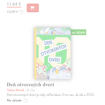
11,64 €
12,00 €
?
na sklade
Deň otvorených dverí
Vadas Marek
| Kniha
Deň otvorených dverí je vždy veľká sláva. O to viac, ak ide o ZOO.
Na sklade
?