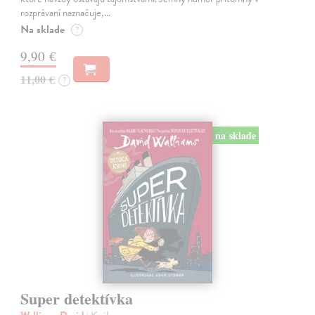
rozprávaní naznačuje,…
Na sklade
?
9,90 €
11,00 €
?
na sklade
Super detektívka