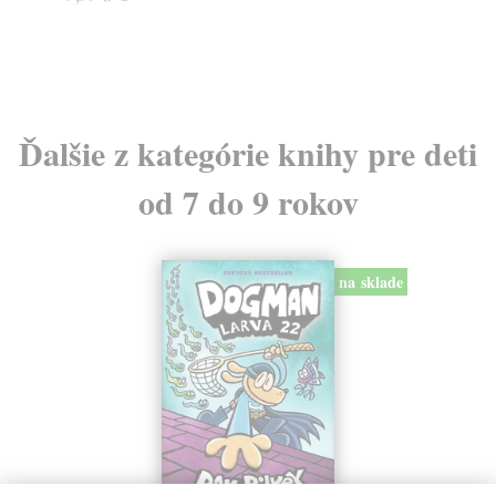
16
16
Ďalšie z kategórie knihy pre deti
od 7 do 9 rokov
na sklade