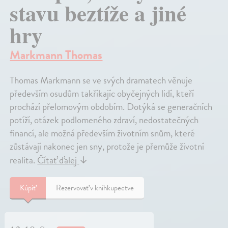
stavu beztíže a jiné
hry
Markmann Thomas
Thomas Markmann se ve svých dramatech věnuje
především osudům takříkajíc obyčejných lidí, kteří
prochází přelomovým obdobím. Dotýká se generačních
potíží, otázek podlomeného zdraví, nedostatečných
financí, ale možná především životním snům, které
zůstávají nakonec jen sny, protože je přemůže životní
realita.
Čítať ďalej
↓
Kúpiť
Rezervovať v kníhkupectve