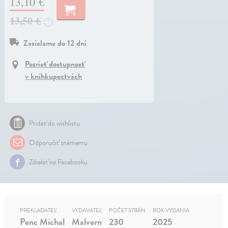
13,10 €
13,50 €
?
Zasielame do 12 dní
Pozrieť dostupnosť
v kníhkupectvách
Pridať do wishlistu
Odporučiť známemu
Zdielať na Facebooku
PREKLADATEĽ
VYDAVATEĽ
POČET STRÁN
ROK VYDANIA
Penc Michal
Malvern
230
2025