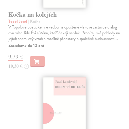
Kočka na kolejích
Topol Josef
| Kniha
V Topolově poetické hře vedou na opuštěné vlakové zastávce dialog
dva mladí lidé Évi a Véna, kteří čekají na vlak. Probírají své pohledy na
jejich sedmiletý vztah a rozdílné představy o společné budoucnosti.…
Zasielame do 12 dní
9,79 €
10,30 €
?