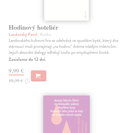
Hodinový hoteliér
Landovský Pavel
| Kniha
Landovského kultovní hra se odehrává ve zpustlém bytě, který dva
stárnoucí muži pronajímají „na hodinu“ dvěma mladým milencům.
Jejich absurdní dialogy odhalují touhu po smysluplném životě.
Zasielame do 12 dní
9,99 €
10,30 €
?