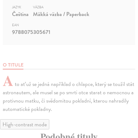
JAZYK
VÄZBA
Čeština
Mäkká väzba / Paperback
EAN
9788075305671
O TITULE
A
to ať už se jedná například o chlapce, který se toužil stát
astronautem, ale musel se po smrti otce starat o nemocnou a
protivnou matku, či svědomitou pokladní, kterou nahradily
automatické pokladny.
High-contrast mode
Podobné tituly