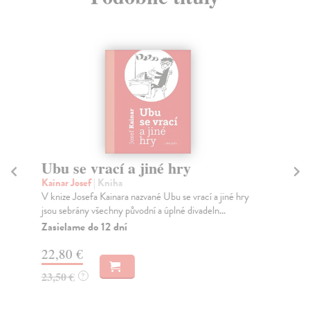
Ubu se vrací a jiné hry
Pe
sc
Kainar Josef
| Kniha
V knize Josefa Kainara nazvané Ubu se vrací a jiné hry
Škv
jsou sebrány všechny původní a úplné divadeln...
Fil
Pek
Zasielame do 12 dní
Sch
22,80 €
Za
23,50 €
?
13
13