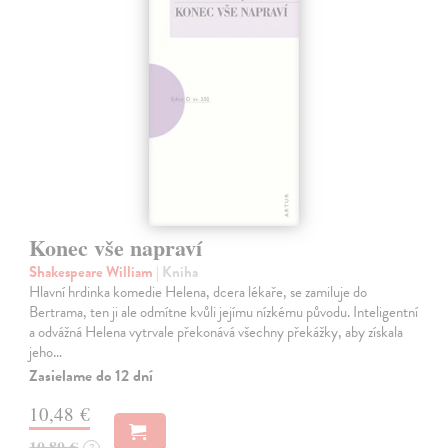
Konec vše napraví
Shakespeare William
| Kniha
Hlavní hrdinka komedie Helena, dcera lékaře, se zamiluje do
Bertrama, ten ji ale odmítne kvůli jejímu nízkému původu. Inteligentní
a odvážná Helena vytrvale překonává všechny překážky, aby získala
jeho…
Zasielame do 12 dní
10,48 €
10,80 €
?