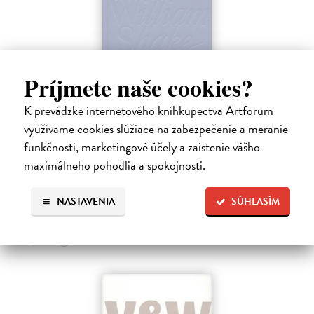
Príjmete naše cookies?
Sen noci svatojánské / A Midsummer
K prevádzke internetového kníhkupectva Artforum
Night`s Dream
využívame cookies slúžiace na zabezpečenie a meranie
Shakespeare William
| Kniha
funkčnosti, marketingové účely a zaistenie vášho
Dvojjazyčné vydanie súborného Shakespearovho dramatického diela
maximálneho pohodlia a spokojnosti.
v preklade Martina Hilského.
Zasielame do 12 dní
NASTAVENIA
SÚHLASÍM
15,04 €
15,50 €
?