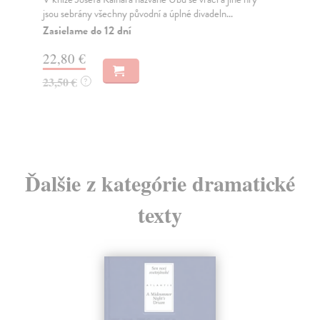
jsou sebrány všechny původní a úplné divadeln...
vyd
Zasielame do 12 dní
Za
22,80 €
11
23,50 €
11
?
Ďalšie z kategórie dramatické
texty