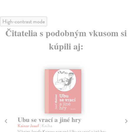
High-contrast mode
Čitatelia s podobným vkusom si
kúpili aj:
Ubu se vrací a jiné hry
H
Kainar Josef
| Kniha
Be
V knize Josefa Kainara nazvané Ubu se vrací a jiné hry
Sva