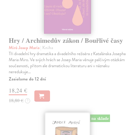
Hry / Archimedův zákon / Bouřlivé časy
Miró Josep Maria
| Kniha
Tři divadelní hry dramatika a divadelního režiséra z Katalánska Josepha
Maria Miro. Ve svých hrách se Josep Maria věnuje palčivým otázkám
současnosti, přitom ale dramatickou literaturu ani v náznaku
neredukuje…
Zasielame do 12 dní
18,24 €
18,80 €
?
na sklade