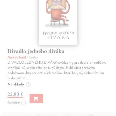
Divadlo jedného diváka
Mokoš Jozef
| Kniha
DIVADLO JEDNÉHO DIVÁKA uvádza hry pre deti a ich rodičov,
ktorí boli, sú, alebo ešte len budú deťmi. Publikácia s hravým
podnázvom „hry pre deti a ich rodičov, ktorí boli, sú, alebo ešte len
budú deťmi“…
Na sklade
?
22,80 €
24,00 €
?