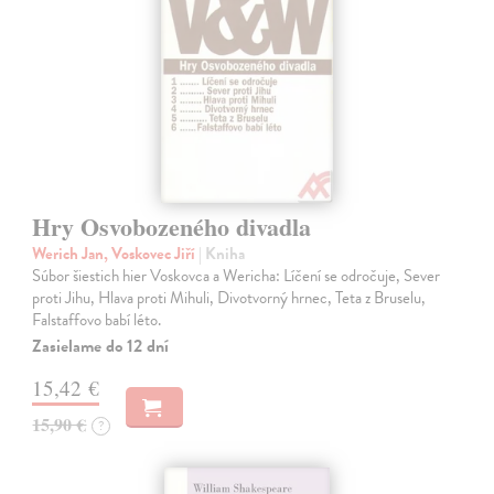
Hry Osvobozeného divadla
Werich Jan, Voskovec Jiří
| Kniha
Súbor šiestich hier Voskovca a Wericha: Líčení se odročuje, Sever
proti Jihu, Hlava proti Mihuli, Divotvorný hrnec, Teta z Bruselu,
Falstaffovo babí léto.
Zasielame do 12 dní
15,42 €
15,90 €
?