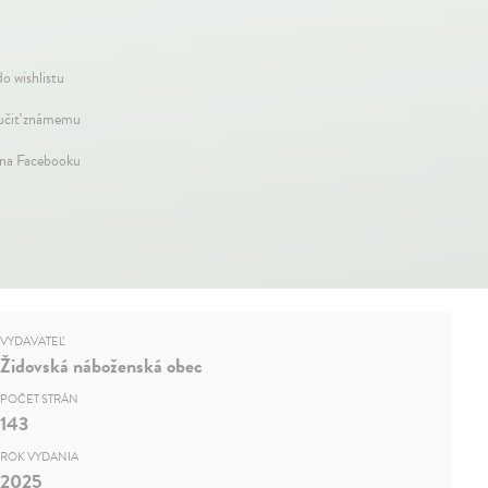
do wishlistu
čiť známemu
 na Facebooku
VYDAVATEĽ
Židovská náboženská obec
POČET STRÁN
143
ROK VYDANIA
2025