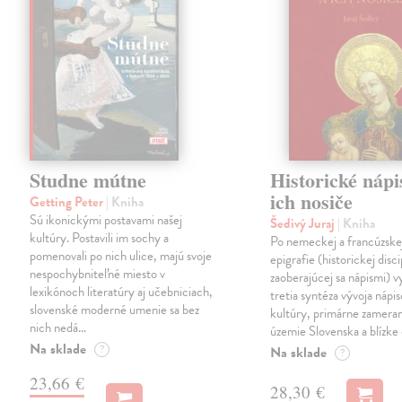
Studne mútne
Historické nápi
ich nosiče
Getting Peter
| Kniha
Sú ikonickými postavami našej
Šedivý Juraj
| Kniha
kultúry. Postavili im sochy a
Po nemeckej a francúzske
pomenovali po nich ulice, majú svoje
epigrafie (historickej disci
nespochybniteľné miesto v
zaoberajúcej sa nápismi) 
lexikónoch literatúry aj učebniciach,
tretia syntéza vývoja nápis
slovenské moderné umenie sa bez
kultúry, primárne zamera
nich nedá…
územie Slovenska a blízke 
Na sklade
?
Na sklade
?
23,66 €
28,30 €