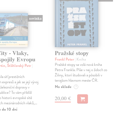
novinka
ty - Vlaky,
Pražské stopy
spojily Evropu
Frankl Peter
| Kniha
Pražské stopy sa volá nová kniha
tin, Šťáhlavský Petr
|
Petra Frankla. Píše v nej o židoch zo
Žiliny, ktorí študovali a pôsobili v
ila síť prestižních
terajšom hlavnom meste ČR.
expresů a jak se její vývoj
Na sklade
 železniční dopravy v
?
blice? To vám přiblíží
20,00 €
 historii evropské sítě
ch mezinárodních vlaků,…
e do 10 dní