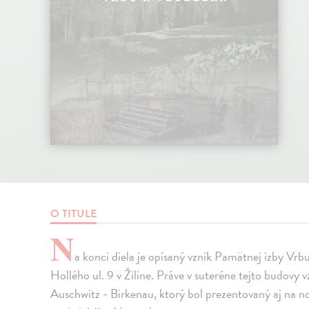
O TITULE
N
a konci diela je opísaný vznik Pamätnej izby Vr
Hollého ul. 9 v Žiline. Práve v suteréne tejto budov
Auschwitz - Birkenau, ktorý bol prezentovaný aj na 