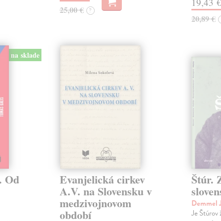
19,43 
25,00 €
?
20,89 €
na sklade
. Od
Evanjelická cirkev
Štúr. 
A.V. na Slovensku v
slove
medzivojnovom
Demmel J
období
Je Štúrov 