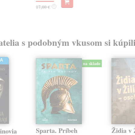
17,00 €
?
atelia s podobným vkusom si kúpili
HA
na sklade
Sparta. Príbeh
Židia v 
inovia