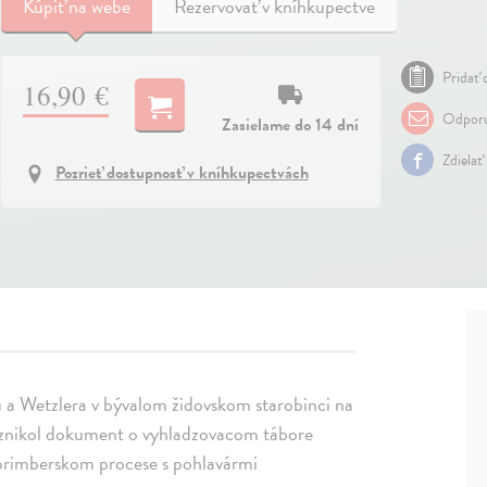
Kúpiť
na webe
Rezervovať v kníhkupectve
Pridať 
16,90 €
Odporu
Zasielame do 14 dní
Zdielať
Pozrieť dostupnosť v kníhkupectvách
bu a Wetzlera v bývalom židovskom starobinci na
y vznikol dokument o vyhladzovacom tábore
norimberskom procese s pohlavármi