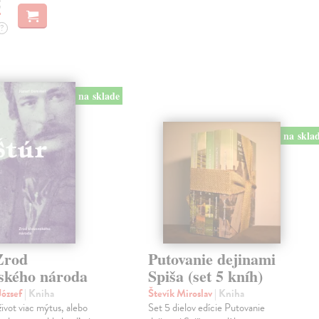
€
?
na sklade
na skla
Zrod
Putovanie dejinami
nského národa
Spiša (set 5 kníh)
ózsef
| Kniha
Števík Miroslav
| Kniha
život viac mýtus, alebo
Set 5 dielov edície Putovanie