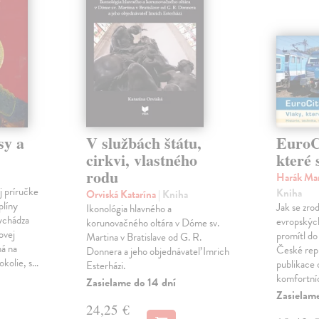
sy a
V službách štátu,
EuroCi
cirkvi, vlastného
které 
rodu
Harák Mar
j príručke
Kniha
Orviská Katarína
| Kniha
plíny
Jak se zrod
Ikonológia hlavného a
vychádza
evropských 
korunovačného oltára v Dóme sv.
ovej
promítl do
Martina v Bratislave od G. R.
ná na
České repu
Donnera a jeho objednávateľ Imrich
okolie, s…
publikace o
Esterházi.
komfortní
Zasielame do 14 dní
Zasielam
24,25 €