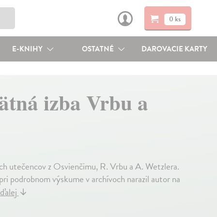
0 ks
E-KNIHY
OSTATNÉ
DAROVACIE KARTY
ätná izba Vrbu a
ch utečencov z Osvienčimu, R. Vrbu a A. Wetzlera.
 pri podrobnom výskume v archívoch narazil autor na
 ďalej
↓