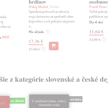
hrdinov
osobnost
Habaj Michal
| Kniha
Frankl Peter
Sparťania pretvorili za stáročia
Voľné pokrač
svoju domovinu na ojedinelú obec
publikácie vy
pédie
bojovníkov a ich jediným záujmom
rej
Do 4 dní
s...
vníka na
11,64 €
Na sklade
?
ko
PDF
12,00 €
?
17,36 €
17,90 €
?
šie z kategórie slovenské a české de
novinka
na sklade