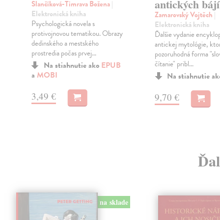
antických bájí
Slančíková-Timrava Božena
|
Elektronická kniha
Zamarovský Vojtěch
|
Psychologická novela s
Elektronická kniha
protivojnovou tematikou. Obrazy
Ďalšie vydanie encyklo
dedinského a mestského
antickej mytológie, kto
prostredia počas prvej...
pozoruhodná forma "slo
čítanie" pribl...
Na stiahnutie ako
EPUB
a
MOBI
Na stiahnutie a
3,49 €
9,70 €
Ďal
na sklade