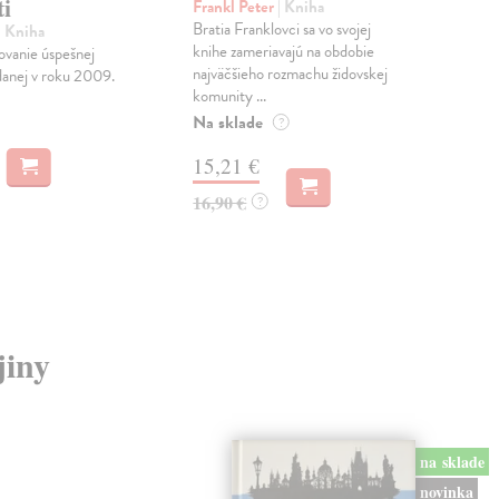
i
hr
Frankl Peter
| Kniha
Bratia Franklovci sa vo svojej
| Kniha
Vrá
knihe zameriavajú na obdobie
ovanie úspešnej
Kni
najväčšieho rozmachu židovskej
danej v roku 2009.
HRD
komunity ...
tri
ZÁ
Na sklade
?
veno
15,21 €
Do 
16,90 €
?
15
16,
jiny
na sklade
novinka