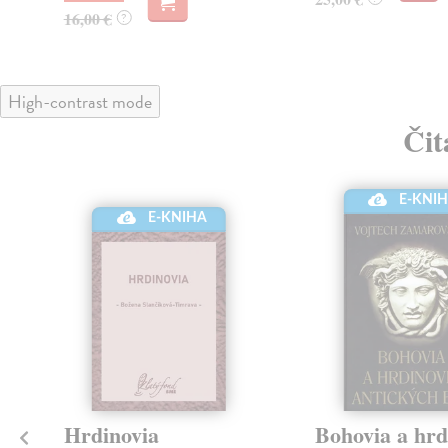
16,00 €
?
High-contrast mode
Čit
klade
E-KNI
E-KNIHA
a
Hrdinovia
Bohovia a hrd