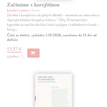
Začínáme s korejštinou
kolektív autorov
| Kniha
Začněte s korejštinou od úplných základů – seznamte se s abecedou a
objevujte bohatou korejskou kulturu. * Díky 20 tematickým
kapitolám se naučíte slovíčka, která využijete v každodenním životě v
Koreji.…
Čaká sa dotlač, vychádza 1.10.2026, zasielame do 12 dní od
dotlače
13,57 €
13,99 €
?