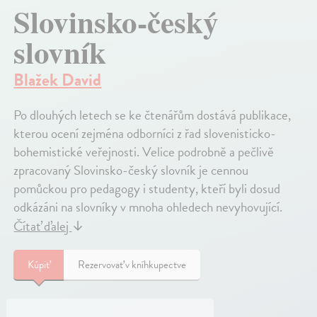
Slovinsko-český
slovník
Blažek David
Po dlouhých letech se ke čtenářům dostává publikace,
kterou ocení zejména odborníci z řad slovenisticko-
bohemistické veřejnosti. Velice podrobně a pečlivě
zpracovaný Slovinsko-český slovník je cennou
pomůckou pro pedagogy i studenty, kteří byli dosud
odkázáni na slovníky v mnoha ohledech nevyhovující.
Čítať ďalej
↓
Kúpiť
Rezervovať v kníhkupectve