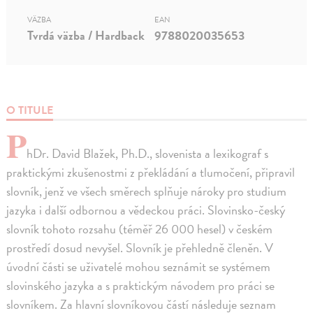
VÄZBA
EAN
Tvrdá väzba / Hardback
9788020035653
O TITULE
P
hDr. David Blažek, Ph.D., slovenista a lexikograf s
praktickými zkušenostmi z překládání a tlumočení, připravil
slovník, jenž ve všech směrech splňuje nároky pro studium
jazyka i další odbornou a vědeckou práci. Slovinsko-český
slovník tohoto rozsahu (téměř 26 000 hesel) v českém
prostředí dosud nevyšel. Slovník je přehledně členěn. V
úvodní části se uživatelé mohou seznámit se systémem
slovinského jazyka a s praktickým návodem pro práci se
slovníkem. Za hlavní slovníkovou částí následuje seznam