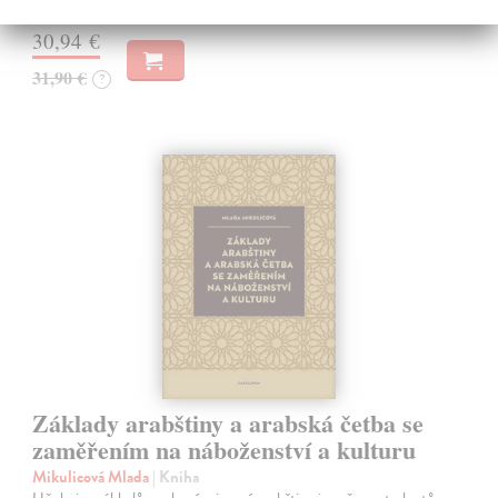
30,94 €
31,90 €
?
Základy arabštiny a arabská četba se
zaměřením na náboženství a kulturu
Mikulicová Mlada
| Kniha