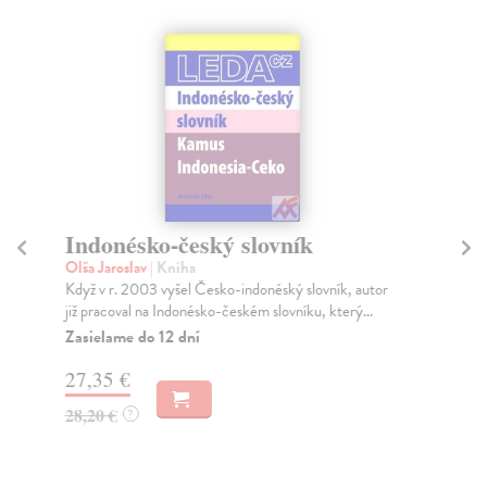
Indonésko-český slovník
J
Olša Jaroslav
| Kniha
Kr
Když v r. 2003 vyšel Česko-indonéský slovník, autor
Opr
již pracoval na Indonésko-českém slovníku, který...
jap
Zasielame do 12 dní
Do
dní
27,35 €
gar
28,20 €
?
31
32