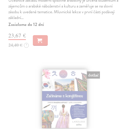
Učebnice základů moderní spisovné arabštiny je určena studentům a
zájemcům o arabské náboženství a kulturu a zaměřuje se na slovní
zásobu k uvedené tematice. Mluvnické lekce v první části podávají
základní…
Zasielame do 12 dní
23,67 €
24,40 €
?
dotlač