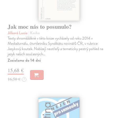
Jak moc nás to posunulo?
Jílková Lucie
| Kniha
Texty shromážděné v této knize vycházely od roku 2014 v
Mediažurnálu, čtvrtletníku Syndikátu novinářů ČR, v rubrice
Jazykový koutek. Nabízejí neotřelý a tematicky pestrý pohled na
jazyk našich současných…
Zasielame do 14 dní
15,68 €
16,50 €
?