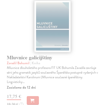
Mluvnice galicijštiny
Zavadil Bohumil
| Kniha
Mluvnice dlouholetého profesora FF UK Bohumila Zavadila završuje
sérii jeho gramatik jazyků současného Španělska postupně vydaných v
Nakladatelství Karolinum (Mluvnice současné španělštiny.
Lingvisticky…
Zasielame do 12 dní
17,75 €
18,30 €
?