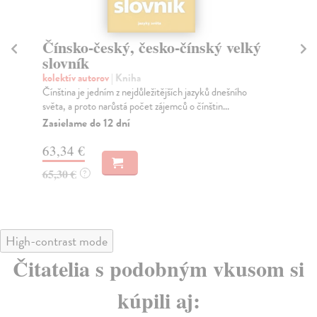
Čínsko-český, česko-čínský velký
S
slovník
Lep
Neh
kolektív autorov
| Kniha
vzd
Čínština je jedním z nejdůležitějších jazyků dnešního
stol
světa, a proto narůstá počet zájemců o čínštin...
Za
Zasielame do 12 dní
52
63,34 €
54
65,30 €
?
High-contrast mode
Čitatelia s podobným vkusom si
kúpili aj: