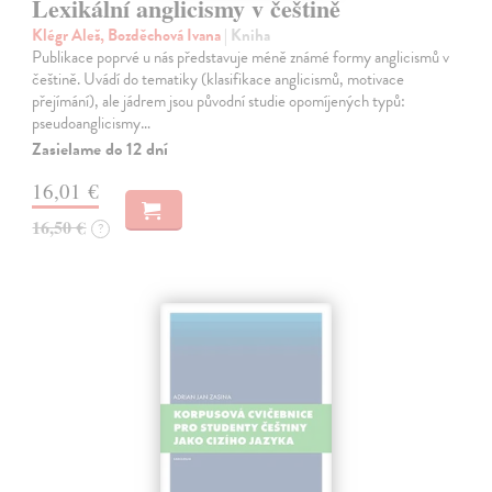
Lexikální anglicismy v češtině
Klégr Aleš, Bozděchová Ivana
| Kniha
Publikace poprvé u nás představuje méně známé formy anglicismů v
češtině. Uvádí do tematiky (klasifikace anglicismů, motivace
přejímání), ale jádrem jsou původní studie opomíjených typů:
pseudoanglicismy…
Zasielame do 12 dní
16,01 €
16,50 €
?