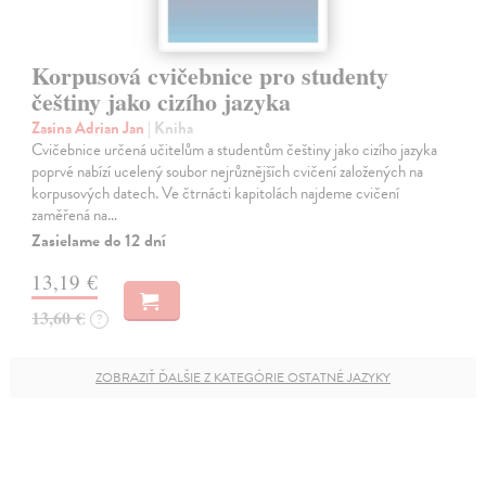
Korpusová cvičebnice pro studenty
češtiny jako cizího jazyka
Zasina Adrian Jan
| Kniha
Cvičebnice určená učitelům a studentům češtiny jako cizího jazyka
poprvé nabízí ucelený soubor nejrůznějších cvičení založených na
korpusových datech. Ve čtrnácti kapitolách najdeme cvičení
zaměřená na…
Zasielame do 12 dní
13,19 €
13,60 €
?
ZOBRAZIŤ ĎALŠIE Z KATEGÓRIE OSTATNÉ JAZYKY