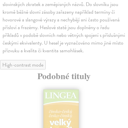
slovinských zkratek a zeměpisných názvů. Do slovníku jsou
kromě běžné slovní zásoby zařazeny například termíny či
hovorové a slangové výrazy a nechybějí ani často používaná
přísloví a frazémy. Heslové statě jsou doplněny o řadu
příkladů v podobě slovních nebo větných spojení s příslušnými
českými ekvivalenty. U hesel je vyznačováno mimo jiné místo
přízvuku a kvalita či kvantita samohlásek.
High-contrast mode
Podobné tituly