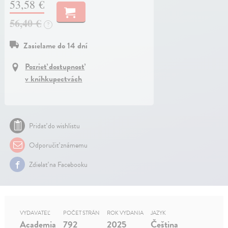
53,58 €
56,40 €
?
Zasielame do 14 dní
Pozrieť dostupnosť
v kníhkupectvách
Pridať do wishlistu
Odporučiť známemu
Zdielať na Facebooku
VYDAVATEĽ
POČET STRÁN
ROK VYDANIA
JAZYK
Academia
792
2025
Čeština