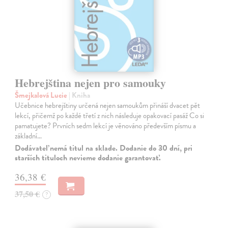
Hebrejština nejen pro samouky
Šmejkalová Lucie
| Kniha
Učebnice hebrejštiny určená nejen samoukům přináší dvacet pět
lekcí, přičemž po každé třetí z nich následuje opakovací pasáž Co si
pamatujete? Prvních sedm lekcí je věnováno především písmu a
základní…
Dodávateľ nemá titul na sklade. Dodanie do 30 dní, pri
starších tituloch nevieme dodanie garantovať.
36,38 €
37,50 €
?