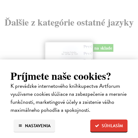
Ďalšie z kategórie ostatné jazyky
na sklade
Príjmete naše cookies?
K prevádzke internetového kníhkupectva Artforum
využívame cookies slúžiace na zabezpečenie a meranie
funkčnosti, marketingové účely a zaistenie vášho
maximálneho pohodlia a spokojnosti.
Hebrejsko-slovenský slovník
Trabalka Valerian
| Kniha
NASTAVENIA
SÚHLASÍM
Hebrejsko - slovenský slovník, vydanie z roku 1996.
Na sklade
?