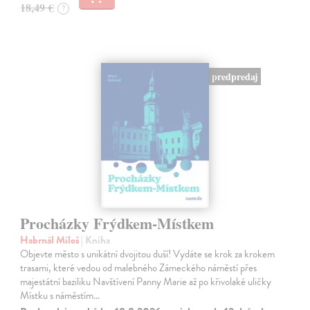
18,49 €
?
predpredaj
Procházky Frýdkem-Místkem
Habrnál Miloš
| Kniha
Objevte město s unikátní dvojitou duší! Vydáte se krok za krokem
trasami, které vedou od malebného Zámeckého náměstí přes
majestátní baziliku Navštívení Panny Marie až po křivolaké uličky
Místku s náměstím…