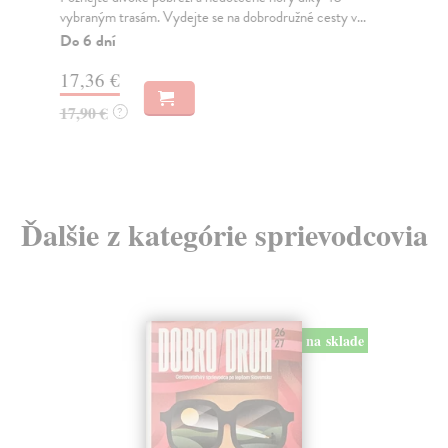
vybraným trasám. Vydejte se na dobrodružné cesty v...
upr
Do 6 dní
Do
17,36 €
19
17,90 €
19
?
Ďalšie z kategórie sprievodcovia
na sklade