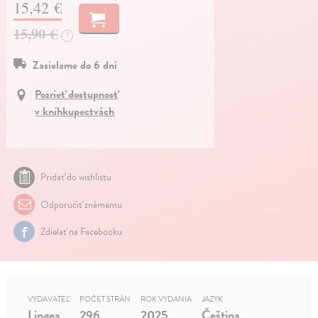
15,42 €
15,90 €
?
Zasielame do 6 dní
Pozrieť dostupnosť
v kníhkupectvách
Pridať do wishlistu
Odporučiť známemu
Zdielať na Facebooku
VYDAVATEĽ
POČET STRÁN
ROK VYDANIA
JAZYK
Lingea
296
2025
Čeština