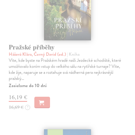
Pražské příběhy
Hášová Klára, Černý David (ed.)
| Kniha
Víte, kde byste na Pražském hradě našli Jezdecké schodiště, které
umožňovalo koním vstup do velkého sálu na rytířské turnaje? Víte,
kde žije, naparuje se a roztahuje svá nádherná pera nejkrásnější
pražský…
Zasielame do 10 dní
16,19 €
16,69 €
?