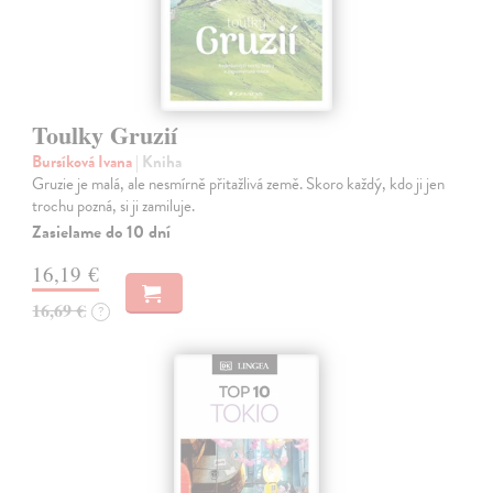
Toulky Gruzií
Bursíková Ivana
| Kniha
Gruzie je malá, ale nesmírně přitažlivá země. Skoro každý, kdo ji jen
trochu pozná, si ji zamiluje.
Zasielame do 10 dní
16,19 €
16,69 €
?