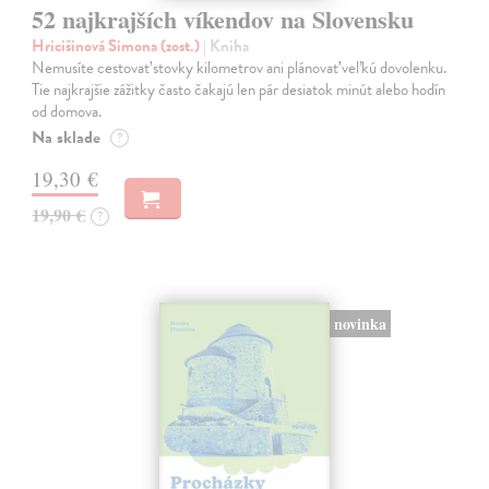
52 najkrajších víkendov na Slovensku
Hricišinová Simona (zost.)
| Kniha
Nemusíte cestovať stovky kilometrov ani plánovať veľkú dovolenku.
Tie najkrajšie zážitky často čakajú len pár desiatok minút alebo hodín
od domova.
Na sklade
?
19,30 €
19,90 €
?
novinka