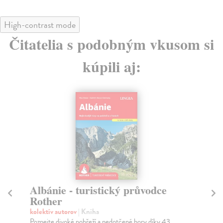
High-contrast mode
Čitatelia s podobným vkusom si
kúpili aj:
Albánie - turistický průvodce
Gr
Rother
R
kolektív autorov
| Kniha
kol
Poznejte divoké pobřeží a nedotčené hory díky 43
Zav