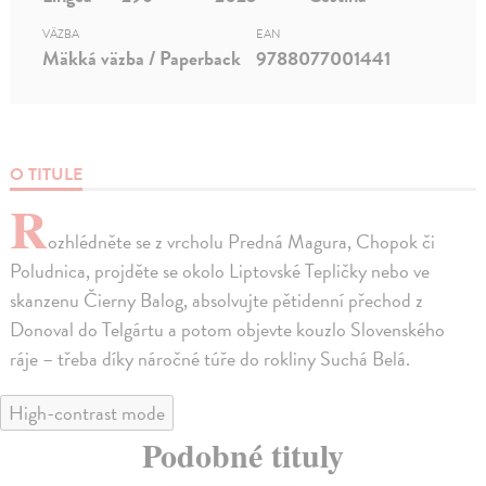
VÄZBA
EAN
Mäkká väzba / Paperback
9788077001441
O TITULE
R
ozhlédněte se z vrcholu Predná Magura, Chopok či
Poludnica, projděte se okolo Liptovské Tepličky nebo ve
skanzenu Čierny Balog, absolvujte pětidenní přechod z
Donoval do Telgártu a potom objevte kouzlo Slovenského
ráje – třeba díky náročné túře do rokliny Suchá Belá.
High-contrast mode
Podobné tituly