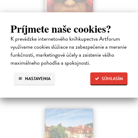
Príjmete naše cookies?
Dobrodruh 2026/2027
kolektív autorov
| Kniha
K prevádzke internetového kníhkupectva Artforum
Chcete spoznať unikátne, málo známe miesta na Slovensku a objaviť
využívame cookies slúžiace na zabezpečenie a meranie
doteraz neobjavené kúty našej krajiny? Štvrté vydanie obľúbeného
funkčnosti, marketingové účely a zaistenie vášho
knižného sprievodcu DobroDruh vás opäť pozýva na potulky po
slovenskej…
maximálneho pohodlia a spokojnosti.
Na sklade
?
NASTAVENIA
SÚHLASÍM
23,74 €
24,99 €
?