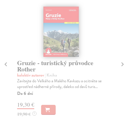
Gruzie - turistický průvodce
Ma
Rother
R
kolektív autorov
| Kniha
kol
Zavítejte do Velkého a Malého Kavkazu a ocitněte se
Pok
uprostřed nádherné přírody, daleko od davů turis...
hor
Do 6 dní
Do
19,30 €
16
19,90 €
16
?