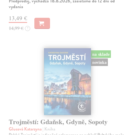
Predpredaj, vychádza 18.8.2026, zasielame do 12 dní od
vydania
13,49 €
14,99 €
?
na sklade
novinka
Trojměstí: Gdaňsk, Gdyně, Sopoty
Glucová Katarzyna
| Kniha
Polské Trojměstí je jedinečná aglomerace na pobřeží Baltského moře.