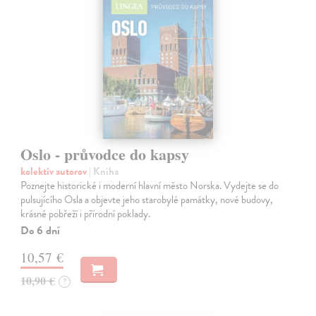
Oslo - průvodce do kapsy
kolektív autorov
| Kniha
Poznejte historické i moderní hlavní město Norska. Vydejte se do
pulsujícího Osla a objevte jeho starobylé památky, nové budovy,
krásné pobřeží i přírodní poklady.
Do 6 dní
10,57 €
10,90 €
?