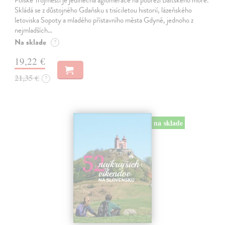
Skládá se z důstojného Gdaňsku s tisíciletou historií, lázeňského
letoviska Sopoty a mladého přístavního města Gdyně, jednoho z
nejmladších…
Na sklade
?
19,22 €
21,35 €
?
na sklade