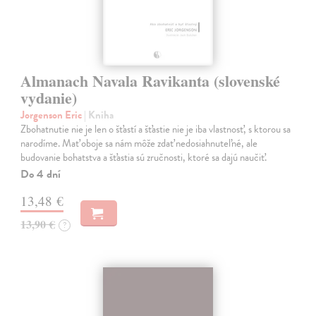
Almanach Navala Ravikanta (slovenské
vydanie)
Jorgenson Eric
| Kniha
Zbohatnutie nie je len o šťastí a šťastie nie je iba vlastnosť, s ktorou sa
narodíme. Mať oboje sa nám môže zdať nedosiahnuteľné, ale
budovanie bohatstva a šťastia sú zručnosti, ktoré sa dajú naučiť.
Do 4 dní
13,48 €
13,90 €
?