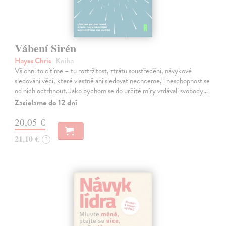
Vábení Sirén
Hayes Chris
| Kniha
Všichni to cítíme – tu roztržitost, ztrátu soustředění, návykové
sledování věcí, které vlastně ani sledovat nechceme, i neschopnost se
od nich odtrhnout. Jako bychom se do určité míry vzdávali svobody…
Zasielame do 12 dní
20,05 €
21,10 €
?