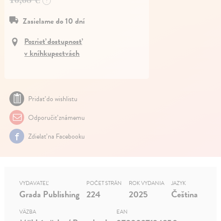
?
Zasielame do 10 dní
Pozrieť dostupnosť
v kníhkupectvách
Pridať do wishlistu
Odporučiť známemu
Zdielať na Facebooku
VYDAVATEĽ
POČET STRÁN
ROK VYDANIA
JAZYK
Grada Publishing
224
2025
Čeština
VÄZBA
EAN