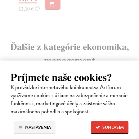
13
12,10 €
?
14
Ďalšie z kategórie ekonomika,
management
Príjmete naše cookies?
K prevádzke internetového kníhkupectva Artforum
na sklade
využívame cookies slúžiace na zabezpečenie a meranie
novinka
funkčnosti, marketingové účely a zaistenie vášho
maximálneho pohodlia a spokojnosti.
NASTAVENIA
SÚHLASÍM