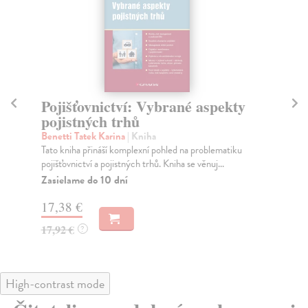
Pojišťovnictví: Vybrané aspekty
V
pojistných trhů
Ha
Vši
Benetti Tatek Karina
| Kniha
náv
Tato kniha přináší komplexní pohled na problematiku
pojišťovnictví a pojistných trhů. Kniha se věnuj...
Za
Zasielame do 10 dní
20
17,38 €
21
17,92 €
?
High-contrast mode