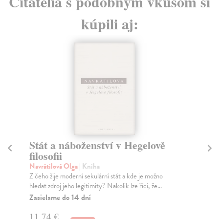
Čitatelia s podobným vkusom si
kúpili aj:
Stát a náboženství v Hegelově
S
filosofii
p
Navrátilová Olga
| Kniha
Ar
Z čeho žije moderní sekulární stát a kde je možno
Tat
hledat zdroj jeho legitimity? Nakolik lze říci, že...
pro
plá
Zasielame do 14 dní
Za
11,74 €