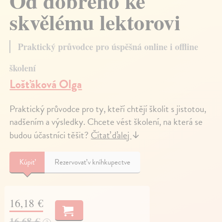
Od dobrého ke
skvělému lektorovi
Praktický průvodce pro úspěšná online i offline
školení
Lošťáková Olga
Praktický průvodce pro ty, kteří chtějí školit s jistotou,
nadšením a výsledky. Chcete vést školení, na která se
budou účastníci těšit?
Čítať ďalej
↓
Kúpiť
Rezervovať v kníhkupectve
16,18 €
16,68 €