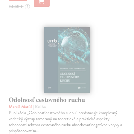
14,50 €
?
Odolnosť cestovného ruchu
Marciš Matúš
| Kniha
Publikácia „Odolnosť cestovného ruchu“ predstavuje komplexný
vedecký výstup zameraný na teoretické a praktické aspekty
schopnosti sektora cestovného ruchu absorbovať negatívne vplyvy a
prispôsobovať sa…