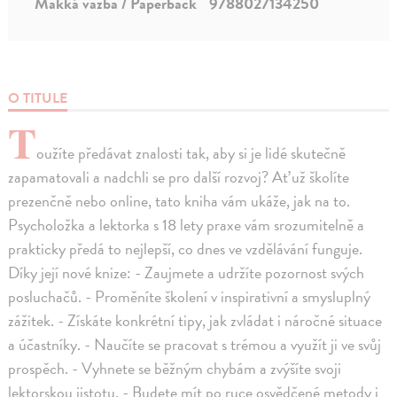
Mäkká väzba / Paperback
9788027134250
O TITULE
T
oužíte předávat znalosti tak, aby si je lidé skutečně
zapamatovali a nadchli se pro další rozvoj? Ať už školíte
prezenčně nebo online, tato kniha vám ukáže, jak na to.
Psycholožka a lektorka s 18 lety praxe vám srozumitelně a
prakticky předá to nejlepší, co dnes ve vzdělávání funguje.
Díky její nové knize: - Zaujmete a udržíte pozornost svých
posluchačů. - Proměníte školení v inspirativní a smysluplný
zážitek. - Získáte konkrétní tipy, jak zvládat i náročné situace
a účastníky. - Naučíte se pracovat s trémou a využít ji ve svůj
prospěch. - Vyhnete se běžným chybám a zvýšíte svoji
lektorskou jistotu. - Budete mít po ruce osvědčené metody i