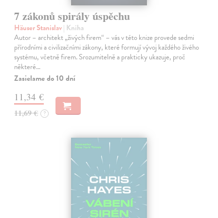
7 zákonů spirály úspěchu
Häuser Stanislav
| Kniha
Autor – architekt „živých firem“ – vás v této knize provede sedmi
přírodními a civilizačními zákony, které formují vývoj každého živého
systému, včetně firem. Srozumitelně a prakticky ukazuje, proč
některé…
Zasielame do 10 dní
11,34 €
11,69 €
?