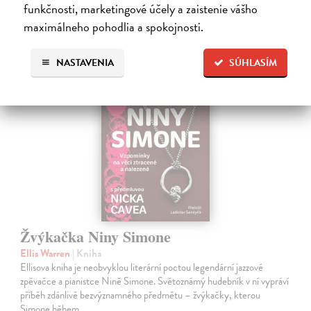
funkčnosti, marketingové účely a zaistenie vášho
hudobná veda
maximálneho pohodlia a spokojnosti.
NASTAVENIA
SÚHLASÍM
na sklade
Žvýkačka Niny Simone
Ellis Warren
| Kniha
Ellisova kniha je neobvyklou literární poctou legendární jazzové
zpěvačce a pianistce Nině Simone. Světoznámý hudebník v ní vypráví
příběh zdánlivě bezvýznamného předmětu – žvýkačky, kterou
Simone během…