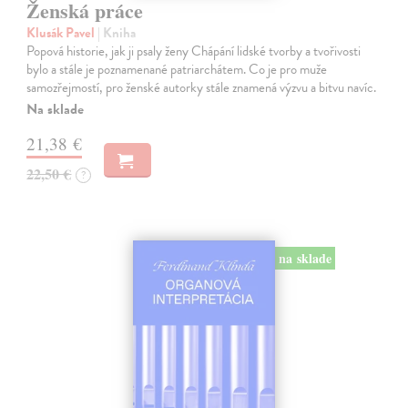
Ženská práce
Klusák Pavel
| Kniha
Popová historie, jak ji psaly ženy Chápání lidské tvorby a tvořivosti
bylo a stále je poznamenané patriarchátem. Co je pro muže
samozřejmostí, pro ženské autorky stále znamená výzvu a bitvu navíc.
Na sklade
21,38 €
22,50 €
?
na sklade