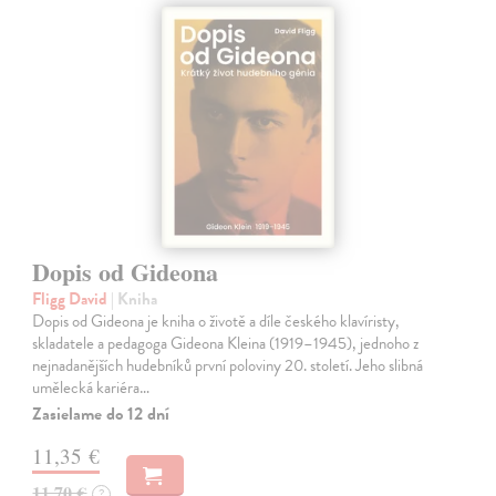
Dopis od Gideona
Fligg David
| Kniha
Dopis od Gideona je kniha o životě a díle českého klavíristy,
skladatele a pedagoga Gideona Kleina (1919–1945), jednoho z
nejnadanějších hudebníků první poloviny 20. století. Jeho slibná
umělecká kariéra…
Zasielame do 12 dní
11,35 €
11,70 €
?