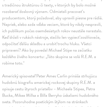
s tradičnou štruktúrou či texty, v ktorých by bolo možné
rozoberať doslovný význam. Odmietali pracovať s
producentom, ktorý požadoval, aby upravili piesne pre rádiá.
Napriek, alebo azda vďaka veciam, ktoré by nikdy nespravili,
ich publikum počas osemdesiatych rokov neustále narastalo.
Keď držali v rukách nástroje, stačilo len vypiecť zosilňovače,
odpočítať ďalšiu skladbu a urobiť trochu hluku. Všetci
pripravení? Ako by povedal Michael Stipe na začiatku
každého živého koncertu: „Táto skupina sa volá R.E.M. a
robíme toto.“
Americký spisovateľ Peter Ames Carlin prináša strhujúcu
hudobnú biografiu americkej rockovej skupiny R.E.M. a
opisuje cestu štyroch priateľov – Michaela Stipea, Petra
Bucka, Mikea Millsa a Billa Berryho úskaliami hudobného
sveta. Pozoruhodne poetickým štýlom na stránkach