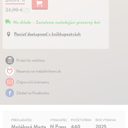
21,90 €
?
Na sklade – Zasielame nasledujúci pracovný deň
Pozrieť dostupnosť v kníhkupectvách
Pridať do wishlistu
Recenzia na medziknihami.sk
Odporučiť známemu
Zdielať na Facebooku
PREKLADATEĽ
VYDAVATEĽ
POČET STRÁN
ROK VYDANIA
Maňáková Marta
N Press
440
2025