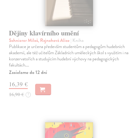
Dějiny klavírního umění
Schnierer Miloš, Rajnohová Alice
| Kniha
Publikace je určena především studentům a pedagogům hudebních
akademií, ale též učitelům Základních uměleckých škol s využitím i na
konzervatořích a studujícím hudební výchovy na pedagogických
fakultách.…
Zasielame do 12 dní
16,39 €
16,90 €
?