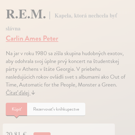
R.E.M.
Kapela, ktorá nechcela byť
slávna
Carlin Ames Peter
Na jar v roku 1980 sa zišla skupina hudobných exotov,
aby odohrala svoj úplne prvý koncert na študentskej
párty v Athens v štáte Georgia. V priebehu
nasledujúcich rokov ovládli svet s albumami ako Out of
Time, Automatic for the People, Monster a Green.
Čítať ďalej
↓
Kúpiť
Rezervovať v kníhkupectve
20,81 €