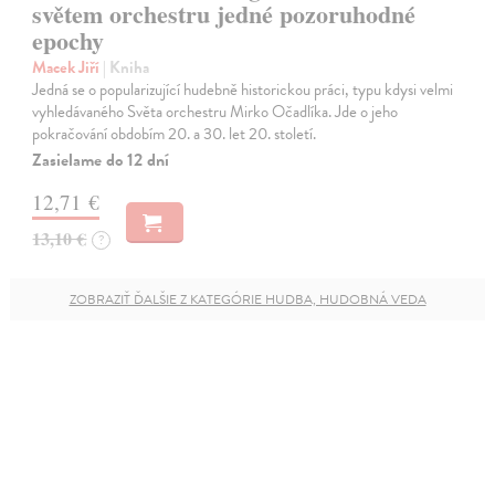
světem orchestru jedné pozoruhodné
epochy
Macek Jiří
| Kniha
Jedná se o popularizující hudebně historickou práci, typu kdysi velmi
vyhledávaného Světa orchestru Mirko Očadlíka. Jde o jeho
pokračování obdobím 20. a 30. let 20. století.
Zasielame do 12 dní
12,71 €
13,10 €
?
ZOBRAZIŤ ĎALŠIE Z KATEGÓRIE HUDBA, HUDOBNÁ VEDA