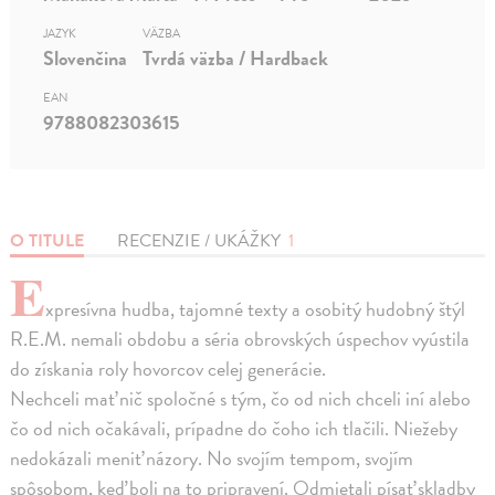
JAZYK
VÄZBA
Slovenčina
Tvrdá väzba / Hardback
EAN
9788082303615
O TITULE
RECENZIE / UKÁŽKY
1
E
xpresívna hudba, tajomné texty a osobitý hudobný štýl
R.E.M. nemali obdobu a séria obrovských úspechov vyústila
do získania roly hovorcov celej generácie.
Nechceli mať nič spoločné s tým, čo od nich chceli iní alebo
čo od nich očakávali, prípadne do čoho ich tlačili. Niežeby
nedokázali meniť názory. No svojím tempom, svojím
spôsobom, keď boli na to pripravení. Odmietali písať skladby