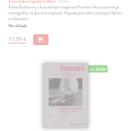
Kornucíková Špaková Mária
| Kniha
Kniha Rozhovory s koncertným majstrom Karolom Petróczim nie je
monografia, na akú sme zvyknutí. Neposkytne súhrn presných faktov
a informácií.
Na sklade
17,50 €
na sklade