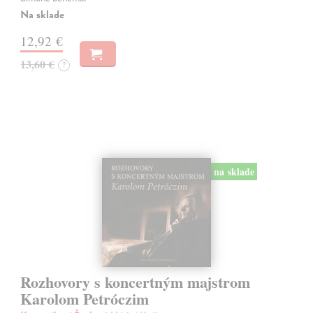
Na sklade
12,92 €
13,60 €
?
na sklade
Rozhovory s koncertným majstrom
Karolom Petróczim