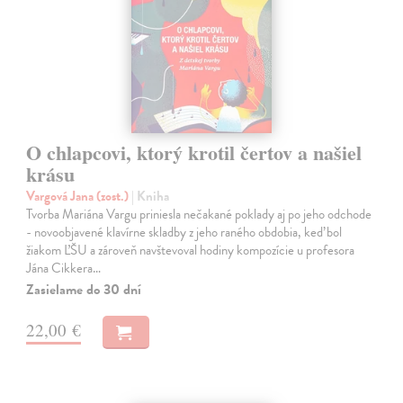
O chlapcovi, ktorý krotil čertov a našiel
krásu
Vargová Jana (zost.)
| Kniha
Tvorba Mariána Vargu priniesla nečakané poklady aj po jeho odchode
- novoobjavené klavírne skladby z jeho raného obdobia, keď bol
žiakom ĽŠU a zároveň navštevoval hodiny kompozície u profesora
Jána Cikkera…
Zasielame do 30 dní
22,00 €