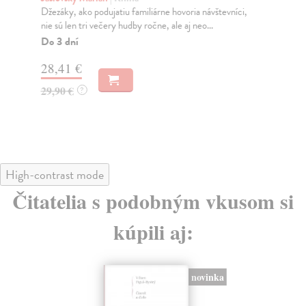
Džezáky, ako podujatiu familiárne hovoria návštevníci,
Kni
nie sú len tri večery hudby ročne, ale aj neo...
vyd
hud
Do 3 dní
Za
28,41 €
29
29,90 €
?
High-contrast mode
Čitatelia s podobným vkusom si
kúpili aj:
novinka