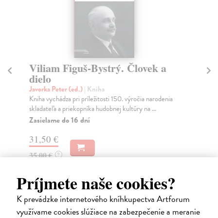
Viliam Figuš-Bystrý. Človek a
M
dielo
I.
Javorka Peter (ed.)
| Kniha
Ul
Kniha vychádza pri príležitosti 150. výročia narodenia
Pln
skladateľa a priekopníka hudobnej kultúry na ...
dob
Zasielame do 16 dní
Za
31,50 €
40
35,00 €
?
Príjmete naše cookies?
K prevádzke internetového kníhkupectva Artforum
Ďalšie z kategórie hudba,
využívame cookies slúžiace na zabezpečenie a meranie