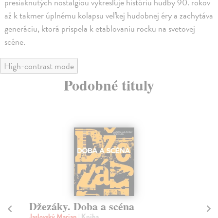
presiaknutých nostalgiou vykresľuje históriu hudby 90. rokov
až k takmer úplnému kolapsu veľkej hudobnej éry a zachytáva
generáciu, ktorá prispela k etablovaniu rocku na svetovej
scéne.
High-contrast mode
Podobné tituly
Džezáky. Doba a scéna
D
Jaslovský Marian
| Kniha
Mo