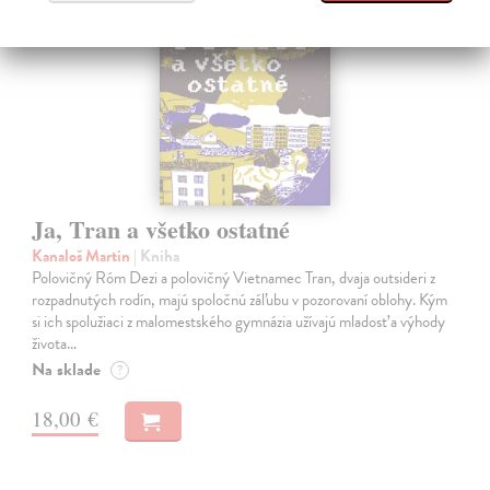
Ja, Tran a všetko ostatné
Kanaloš Martin
| Kniha
Polovičný Róm Dezi a polovičný Vietnamec Tran, dvaja outsideri z
rozpadnutých rodín, majú spoločnú záľubu v pozorovaní oblohy. Kým
si ich spolužiaci z malomestského gymnázia užívajú mladosť a výhody
života…
Na sklade
?
18,00 €