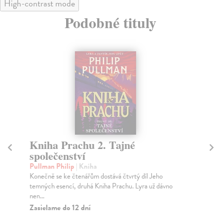
High-contrast mode
Podobné tituly
Kniha Prachu 2. Tajné
K
společenství
Pos
Pří
Pullman Philip
| Kniha
Pří
Konečně se ke čtenářům dostává čtvrtý díl Jeho
temných esencí, druhá Kniha Prachu. Lyra už dávno
Za
nen...
22
Zasielame do 12 dní