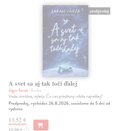
predpredaj
A svet sa aj tak točí ďalej
Jäger Sarah
| Kniha
Voda, zmrzlina, výlety. Čo cez prázdniny robíte najradšej?
Predpredaj, vychádza 26.8.2026, zasielame do 5 dní od
vydania
13,52 €
15,90 €
?