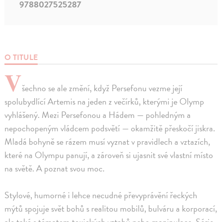
9788027525287
O TITULE
V
šechno se ale změní, když Persefonu vezme její
spolubydlící Artemis na jeden z večírků, kterými je Olymp
vyhlášený. Mezi Persefonou a Hádem — pohledným a
nepochopeným vládcem podsvětí — okamžitě přeskočí jiskra.
Mladá bohyně se rázem musí vyznat v pravidlech a vztazích,
které na Olympu panují, a zároveň si ujasnit své vlastní místo
na světě. A poznat svou moc.
Stylové, humorné i lehce necudné převyprávění řeckých
mýtů spojuje svět bohů s realitou mobilů, bulváru a korporací,
ale také s tématem toxických vztahů nebo manipulace. Série