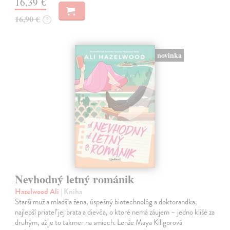
16,39 €
16,90 €
?
novinka
Nevhodný letný románik
Hazelwood Ali
| Kniha
Starší muž a mladšia žena, úspešný biotechnológ a doktorandka,
najlepší priateľ jej brata a dievča, o ktoré nemá záujem – jedno klišé za
druhým, až je to takmer na smiech. Lenže Maya Killgorová