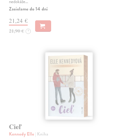
nedokáže…
Zasielame do 14 dní
21,24 €
21,90 €
?
Cieľ
Kennedy Elle
| Kniha