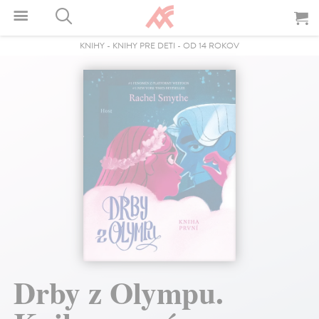
KNIHY
-
KNIHY PRE DETI
-
OD 14 ROKOV
Drby z Olympu.