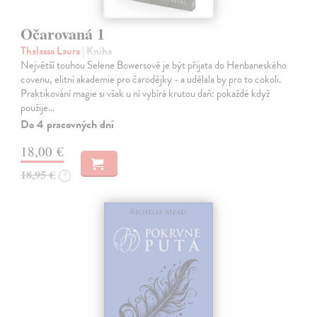
Očarovaná 1
Thalassa Laura
| Kniha
Největší touhou Selene Bowersové je být přijata do Henbaneského
covenu, elitní akademie pro čarodějky - a udělala by pro to cokoli.
Praktikování magie si však u ní vybírá krutou daň: pokaždé když
použije…
Do 4 pracovných dní
18,00 €
18,95 €
?