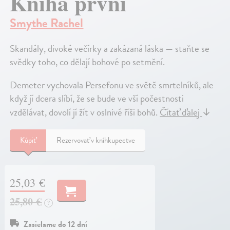
Kniha první
Smythe Rachel
Skandály, divoké večírky a zakázaná láska — staňte se
svědky toho, co dělají bohové po setmění.
Demeter vychovala Persefonu ve světě smrtelníků, ale
když jí dcera slíbí, že se bude ve vší počestnosti
vzdělávat, dovolí jí žít v oslnivé říši bohů.
Čítať ďalej
↓
Kúpiť
Rezervovať v kníhkupectve
25,03 €
25,80 €
?
Zasielame do 12 dní