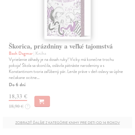
Škorica, prázdniny a veľké tajomstvá
Bach Dagmar
| Kniha
Vyriešenie záhady je na dosah ruky! Vicky má konečne trochu
pokoja! Škola sa skončila, oslávila pätnáste narodeniny a s
Konstantinom tvoria zaľúbený pár. Lenže práve v deň oslavy sa úplne
nečakane ocitne…
Do 6 dní
18,33 €
18,90 €
?
ZOBRAZIŤ ĎALŠIE Z KATEGÓRIE KNIHY PRE DETI OD 14 ROKOV