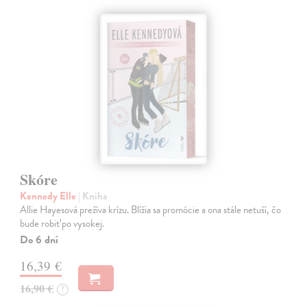
Skóre
Kennedy Elle
| Kniha
Allie Hayesová prežíva krízu. Blížia sa promócie a ona stále netuší, čo
bude robiť po vysokej.
Do 6 dní
16,39 €
16,90 €
?