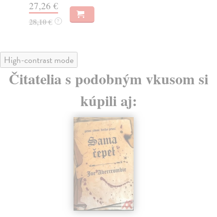
23
27,26 €
28,10 €
?
High-contrast mode
Čitatelia s podobným vkusom si
kúpili aj: