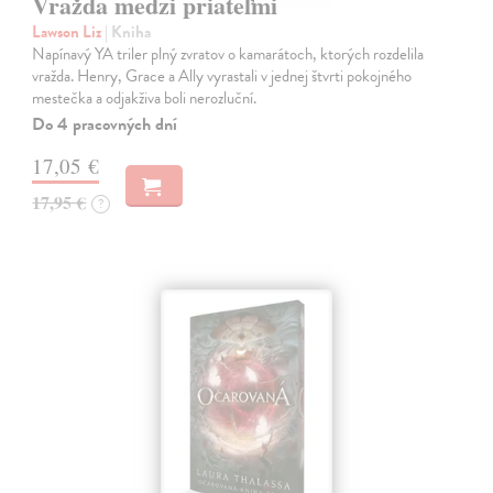
Vražda medzi priateľmi
Lawson Liz
| Kniha
Napínavý YA triler plný zvratov o kamarátoch, ktorých rozdelila
vražda. Henry, Grace a Ally vyrastali v jednej štvrti pokojného
mestečka a odjakživa boli nerozluční.
Do 4 pracovných dní
17,05 €
17,95 €
?