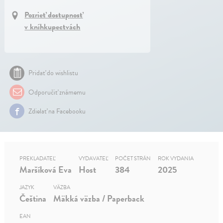
Pozrieť dostupnosť
v kníhkupectvách
Pridať do wishlistu
Odporučiť známemu
Zdielať na Facebooku
PREKLADATEĽ
VYDAVATEĽ
POČET STRÁN
ROK VYDANIA
Maršíková Eva
Host
384
2025
JAZYK
VÄZBA
Čeština
Mäkká väzba / Paperback
EAN