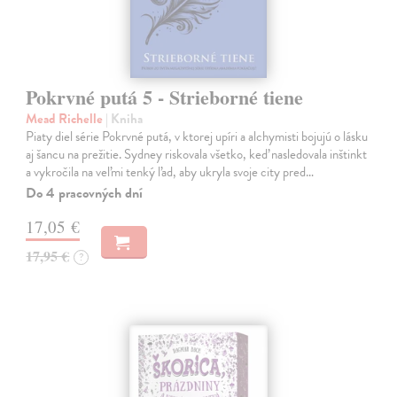
Pokrvné putá 5 - Strieborné tiene
Mead Richelle
| Kniha
Piaty diel série Pokrvné putá, v ktorej upíri a alchymisti bojujú o lásku
aj šancu na prežitie. Sydney riskovala všetko, keď nasledovala inštinkt
a vykročila na veľmi tenký ľad, aby ukryla svoje city pred…
Do 4 pracovných dní
17,05 €
17,95 €
?