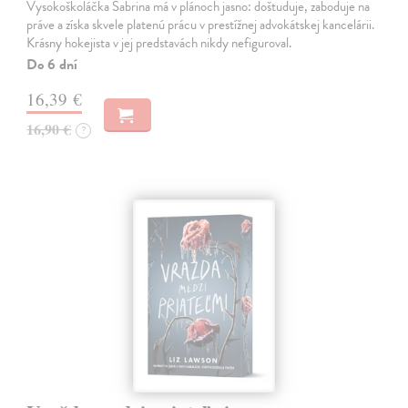
Vysokoškoláčka Sabrina má v plánoch jasno: doštuduje, zaboduje na
práve a získa skvele platenú prácu v prestížnej advokátskej kancelárii.
Krásny hokejista v jej predstavách nikdy nefiguroval.
Do 6 dní
16,39 €
16,90 €
?