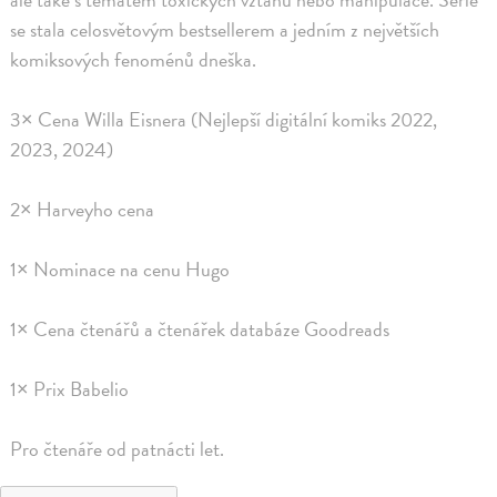
se stala celosvětovým bestsellerem a jedním z největších
komiksových fenoménů dneška.
3× Cena Willa Eisnera (Nejlepší digitální komiks 2022,
2023, 2024)
2× Harveyho cena
1× Nominace na cenu Hugo
1× Cena čtenářů a čtenářek databáze Goodreads
1× Prix Babelio
Pro čtenáře od patnácti let.