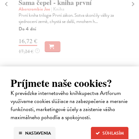
Sama čepel - kniha první
D
Abercrombie Joe
| Kniha
Sm
První kniha trilogie První zákon. Sotva skončily války za
Zak
sjednocení země, chystá se další, mnohem h...
kom
Do 4 dní
Za
16,72 €
25
17,24 €
26
?
Príjmete naše cookies?
Ďalšie z kategórie knihy pre deti
K prevádzke internetového kníhkupectva Artforum
využívame cookies slúžiace na zabezpečenie a meranie
od 14 rokov
funkčnosti, marketingové účely a zaistenie vášho
maximálneho pohodlia a spokojnosti.
na sklade
NASTAVENIA
SÚHLASÍM