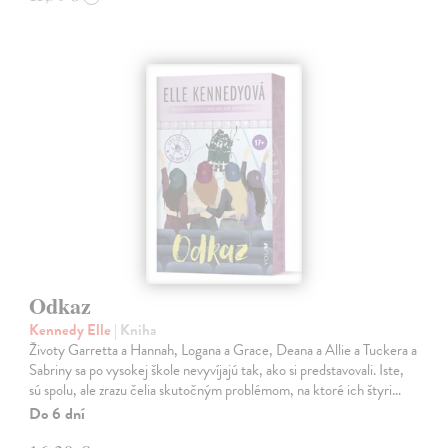
Odkaz
Kennedy Elle
| Kniha
Životy Garretta a Hannah, Logana a Grace, Deana a Allie a Tuckera a
Sabriny sa po vysokej škole nevyvíjajú tak, ako si predstavovali. Iste,
sú spolu, ale zrazu čelia skutočným problémom, na ktoré ich štyri…
Do 6 dní