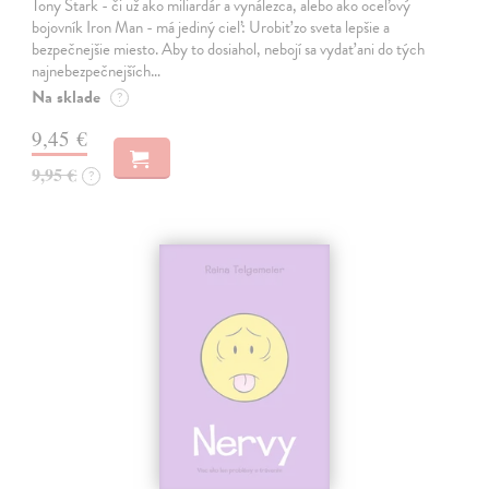
Tony Stark - či už ako miliardár a vynálezca, alebo ako oceľový
bojovník Iron Man - má jediný cieľ: Urobiť zo sveta lepšie a
bezpečnejšie miesto. Aby to dosiahol, nebojí sa vydať ani do tých
najnebezpečnejších…
Na sklade
?
9,45 €
9,95 €
?