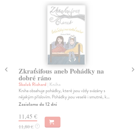
Zkraťsifous aneb Pohádky na
H
dobré ráno
Al
Vel
Skolek Richard
| Kniha
při
Kniha obsahuje pohádky, které jsou vždy svázány s
nějakým příslovím. Pohádky jsou veselé i smutné, k...
Za
Zasielame do 12 dní
22
11,45 €
23
11,80 €
?