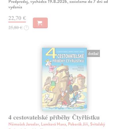
Predpredaj, vychádza 19.8.2026, zasielame do 7 dní od
vydania
22,70 €
25,80 €
?
dotlač
4 cestovatelské příběhy Čtyřlístku
Němeček Jaroslav, Lamková Hana, Poborák Jiří, Svitalský