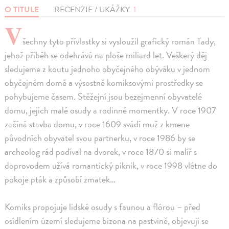
O TITULE
RECENZIE / UKÁŽKY
1
V
šechny tyto přívlastky si vysloužil grafický román Tady,
jehož příběh se odehrává na ploše miliard let. Veškerý děj
sledujeme z koutu jednoho obyčejného obýváku v jednom
obyčejném domě a výsostně komiksovými prostředky se
pohybujeme časem. Stěžejní jsou bezejmenní obyvatelé
domu, jejich malé osudy a rodinné momentky. V roce 1907
začíná stavba domu, v roce 1609 svádí muž z kmene
původních obyvatel svou partnerku, v roce 1986 by se
archeolog rád podíval na dvorek, v roce 1870 si malíř s
doprovodem užívá romantický piknik, v roce 1998 vlétne do
pokoje pták a způsobí zmatek…
Komiks propojuje lidské osudy s faunou a flórou – před
osídlením území sledujeme bizona na pastvině, objevují se