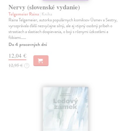
Nervy (slovenské vydanie)
Telgemeier Raina
| Kniha
Raina Telgemeier, autorka populárnych komiksov Úsmev a Sestry,
vyrozprávala ďalší nezvyčajne silný, ale aj vtipný osobný príbeh o
strastiach a slastiach dospievania, o boji s rôznymi úzkosťami a
fóbiami...…
Do 4 pracovných dní
12,04 €
12,95 €
?