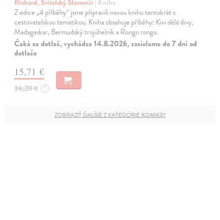
Richard, Svitalský Slavomír
| Kniha
Z edice „4 příběhy“ jsme připravili novou knihu tentokrát s
cestovatelskou tematikou. Kniha obsahuje příběhy: Kivi dělá divy,
Madagaskar, Bermudský trojúhelník a Rongo rongo.
Čaká sa dotlač, vychádza 14.8.2026, zasielame do 7 dní od
dotlače
15,71 €
16,20 €
?
ZOBRAZIŤ ĎALŠIE Z KATEGÓRIE KOMIKSY