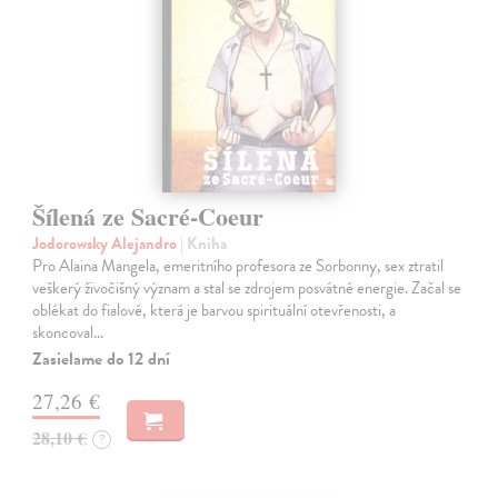
Šílená ze Sacré-Coeur
Jodorowsky Alejandro
| Kniha
Pro Alaina Mangela, emeritního profesora ze Sorbonny, sex ztratil
veškerý živočišný význam a stal se zdrojem posvátné energie. Začal se
oblékat do fialové, která je barvou spirituální otevřenosti, a
skoncoval…
Zasielame do 12 dní
27,26 €
28,10 €
?