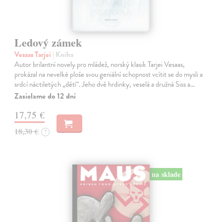
Ledový zámek
Vesaas Tarjei
| Kniha
Autor brilantní novely pro mládež, norský klasik Tarjei Vesaas,
prokázal na nevelké ploše svou geniální schopnost vcítit se do mysli a
srdcí náctiletých „dětí“. Jeho dvě hrdinky, veselá a družná Siss a…
Zasielame do 12 dní
17,75 €
18,30 €
?
na sklade