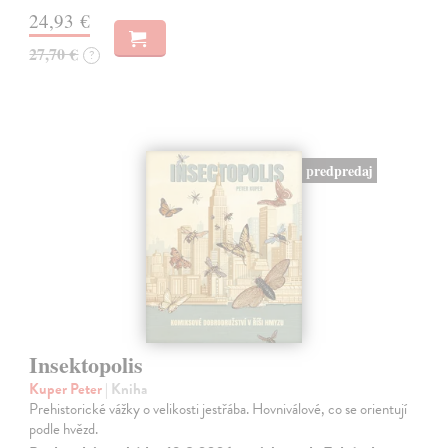
24,93 €
27,70 €
?
predpredaj
Insektopolis
Kuper Peter
| Kniha
Prehistorické vážky o velikosti jestřába. Hovniválové, co se orientují
podle hvězd.