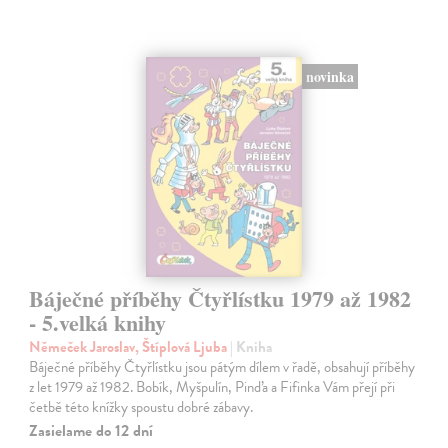
novinka
Báječné příběhy Čtyřlístku 1979 až 1982
- 5.velká knihy
Němeček Jaroslav, Štíplová Ljuba
| Kniha
Báječné příběhy Čtyřlístku jsou pátým dílem v řadě, obsahují příběhy
z let 1979 až 1982. Bobík, Myšpulín, Pinďa a Fifinka Vám přejí při
četbě této knížky spoustu dobré zábavy.
Zasielame do 12 dní