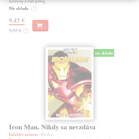
suroviny a mať pokoj.
Na sklade
?
9,45 €
9,95 €
?
na sklade
Iron Man. Nikdy sa nevzdáva
kolektív autorov
| Kniha