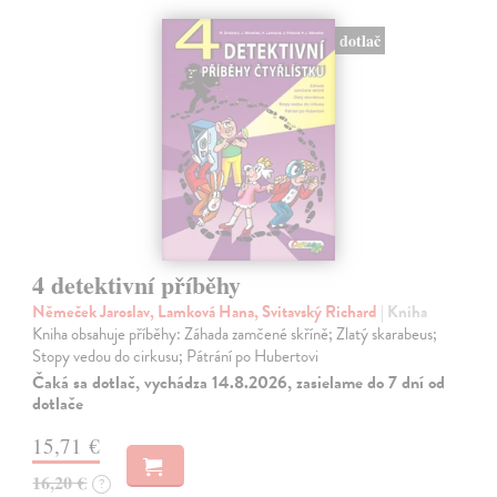
dotlač
4 detektivní příběhy
Němeček Jaroslav, Lamková Hana, Svitavský Richard
| Kniha
Kniha obsahuje příběhy: Záhada zamčené skříně; Zlatý skarabeus;
Stopy vedou do cirkusu; Pátrání po Hubertovi
Čaká sa dotlač, vychádza 14.8.2026, zasielame do 7 dní od
dotlače
15,71 €
16,20 €
?