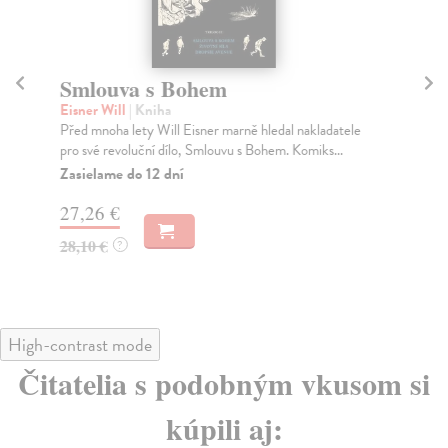
Smlouva s Bohem
Ž
Eisner Will
| Kniha
Th
Před mnoha lety Will Eisner marně hledal nakladatele
Aut
pro své revoluční dílo, Smlouvu s Bohem. Komiks...
Hab
ko..
Zasielame do 12 dní
Na
27,26 €
36
28,10 €
?
37
High-contrast mode
Čitatelia s podobným vkusom si
kúpili aj: