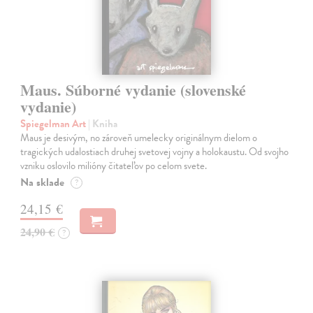
Maus. Súborné vydanie (slovenské
vydanie)
Spiegelman Art
| Kniha
Maus je desivým, no zároveň umelecky originálnym dielom o
tragických udalostiach druhej svetovej vojny a holokaustu. Od svojho
vzniku oslovilo milióny čitateľov po celom svete.
Na sklade
?
24,15 €
24,90 €
?