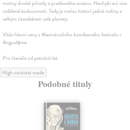
motivy divoké přírody a pradávného oceánu. Nechybí ani vize
vzdálené budoucnosti. Tady je malou historií jedné rodiny a
velkým časosběrem celé planety.
Vítěz hlavní ceny z Mezinárodního komiksového festivalu v
Angoulęme
Pro čtenáře od patnácti let.
High-contrast mode
Podobné tituly