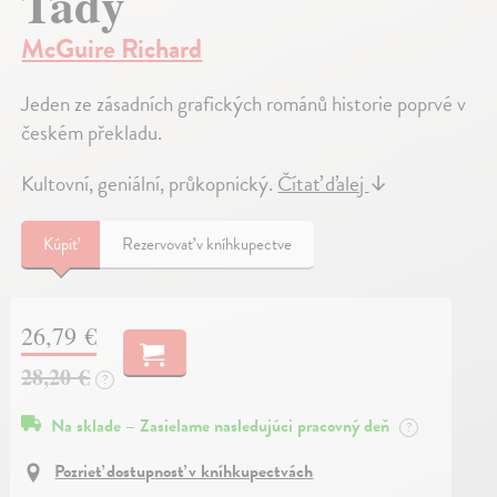
Tady
McGuire Richard
Jeden ze zásadních grafických románů historie poprvé v
českém překladu.
Kultovní, geniální, průkopnický.
Čítať ďalej
↓
Kúpiť
Rezervovať v kníhkupectve
26,79 €
28,20 €
?
Na sklade – Zasielame nasledujúci pracovný deň
?
Pozrieť dostupnosť v kníhkupectvách