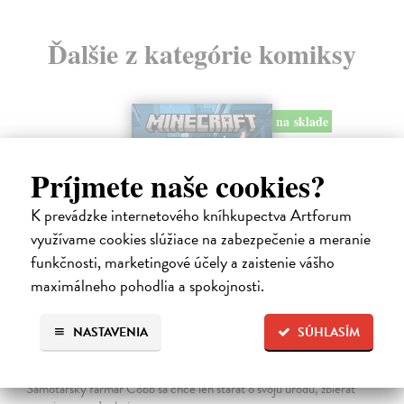
Ďalšie z kategórie komiksy
na sklade
Príjmete naše cookies?
K prevádzke internetového kníhkupectva Artforum
využívame cookies slúžiace na zabezpečenie a meranie
funkčnosti, marketingové účely a zaistenie vášho
maximálneho pohodlia a spokojnosti.
Minecraft: Srdce z kameňa 2
NASTAVENIA
SÚHLASÍM
Clemson Andrew, Lawson Jeremy, Esposito Taylor
| Kniha
Druhé pokračovanie napínavého dobrodružstva zo sveta Minecraftu.
Samotársky farmár Cobb sa chce len starať o svoju úrodu, zbierať