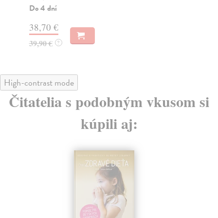
Do 4 dní
Do
38,70 €
27
39,90 €
27
?
High-contrast mode
Čitatelia s podobným vkusom si
kúpili aj: