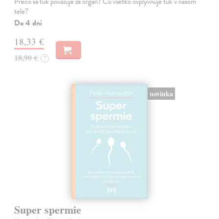
Prečo sa tuk považuje za orgán? Čo všetko ovplyvňuje tuk v našom
tele?
Do 4 dní
18,33 €
18,90 €
?
novinka
Super spermie