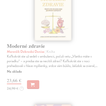
Moderné zdravie
Moravčík Debrecká Denisa
| Kniha
Koľkokrát ste už sedeli v ambulancii, počuli vetu „Všetko máte v
poriadku“ – a predsa ste sa necítili zdraví? Koľkokrát ste v noci
prehadzovali v hlave myšlienky, srdce vám búšilo, žalúdok sa zvieral,…
Na sklade
23,66 €
24,90 €
?