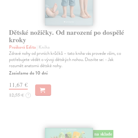
Dětské nožičky. Od narození po dospělé
kroky
Prošková Edita
| Kniha
Zdravé nohy od prvních krůčků – tato kniha vás provede vším, co
potřebujete vědět o vývoji dětských nohou. Dozvíte se: - Jak
rozumět anatomii dětské nohy.
Zasielame do 10 dní
11,67 €
12,55 €
?
na sklade