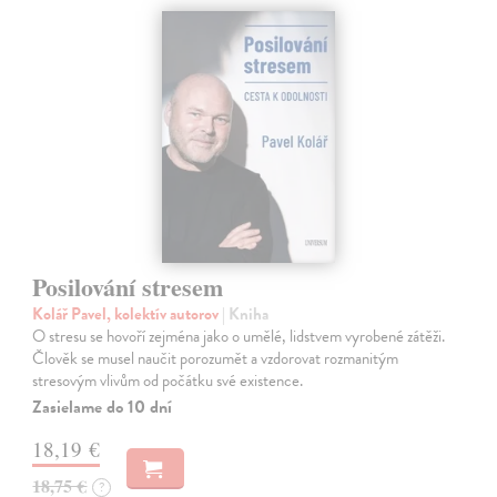
Posilování stresem
Kolář Pavel, kolektív autorov
| Kniha
O stresu se hovoří zejména jako o umělé, lidstvem vyrobené zátěži.
Člověk se musel naučit porozumět a vzdorovat rozmanitým
stresovým vlivům od počátku své existence.
Zasielame do 10 dní
18,19 €
18,75 €
?