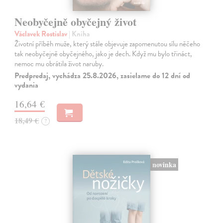
Neobyčejně obyčejný život
Václavek Rostislav
| Kniha
Životní příběh muže, který stále objevuje zapomenutou sílu něčeho
tak neobyčejně obyčejného, jako je dech. Když mu bylo třináct,
nemoc mu obrátila život naruby.
Predpredaj, vychádza 25.8.2026, zasielame do 12 dní od
vydania
16,64 €
18,49 €
?
novinka