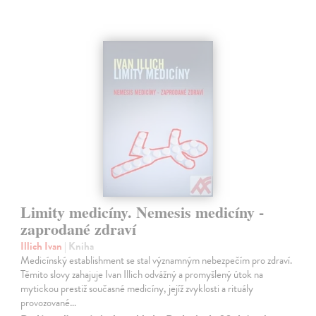
Limity medicíny. Nemesis medicíny -
zaprodané zdraví
Illich Ivan
| Kniha
Medicínský establishment se stal významným nebezpečím pro zdraví.
Těmito slovy zahajuje Ivan Illich odvážný a promyšlený útok na
mytickou prestiž současné medicíny, jejíž zvyklosti a rituály
provozované…