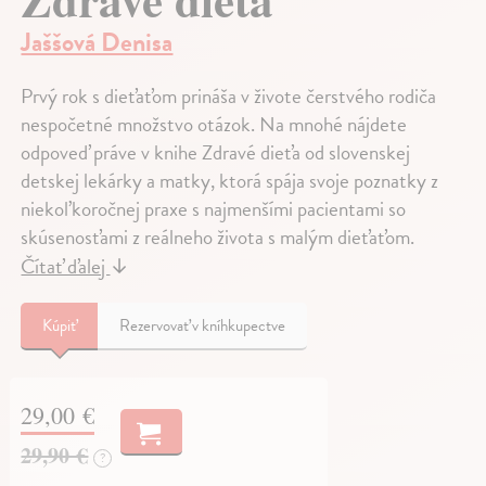
Jaššová Denisa
Prvý rok s dieťaťom prináša v živote čerstvého rodiča
nespočetné množstvo otázok. Na mnohé nájdete
odpoveď práve v knihe Zdravé dieťa od slovenskej
detskej lekárky a matky, ktorá spája svoje poznatky z
niekoľkoročnej praxe s najmenšími pacientami so
skúsenosťami z reálneho života s malým dieťaťom.
Čítať ďalej
↓
Kúpiť
Rezervovať v kníhkupectve
29,00 €
29,90 €
?