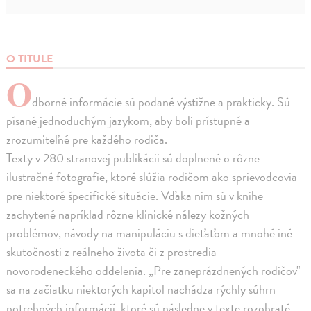
O TITULE
O
dborné informácie sú podané výstižne a prakticky. Sú
písané jednoduchým jazykom, aby boli prístupné a
zrozumiteľné pre každého rodiča.
Texty v 280 stranovej publikácii sú doplnené o rôzne
ilustračné fotografie, ktoré slúžia rodičom ako sprievodcovia
pre niektoré špecifické situácie. Vďaka nim sú v knihe
zachytené napríklad rôzne klinické nálezy kožných
problémov, návody na manipuláciu s dieťaťom a mnohé iné
skutočnosti z reálneho života či z prostredia
novorodeneckého oddelenia. „Pre zaneprázdnených rodičov"
sa na začiatku niektorých kapitol nachádza rýchly súhrn
potrebných informácií, ktoré sú následne v texte rozobraté