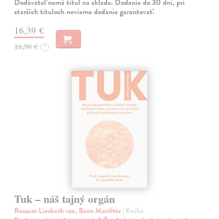
Dodávateľ nemá titul na sklade. Dodanie do 30 dní, pri
starších tituloch nevieme dodanie garantovať.
16,39 €
16,90 €
?
Tuk – náš tajný orgán
Rossum Liesbeth van, Boon Mariëtte
| Kniha