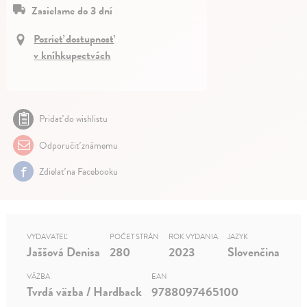
Zasielame do 3 dní
Pozrieť dostupnosť
v kníhkupectvách
Pridať do wishlistu
Odporučiť známemu
Zdielať na Facebooku
VYDAVATEĽ
POČET STRÁN
ROK VYDANIA
JAZYK
Jaššová Denisa
280
2023
Slovenčina
VÄZBA
EAN
Tvrdá väzba / Hardback
9788097465100