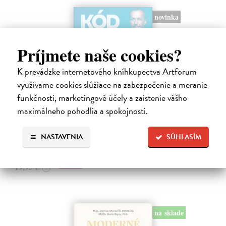
novinka
Príjmete naše cookies?
K prevádzke internetového kníhkupectva Artforum
využívame cookies slúžiace na zabezpečenie a meranie
Kód zad
funkčnosti, marketingové účely a zaistenie vášho
Novotný Michal
| Kniha
maximálneho pohodlia a spokojnosti.
Co dělat, když vás bolí záda? Cvičit?
Do 3 dní
NASTAVENIA
SÚHLASÍM
17,96 €
19,95 €
?
na sklade