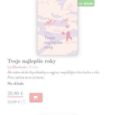
na sklade
Tvoje najlepšie roky
Liz Sheila de
| Kniha
Ak máte okolo štyridsiatky a vagínu, nepúšťajte túto knihu z rúk.
Áno, začína sa to už teraz.
Na sklade
20,90 €
22,00 €
?