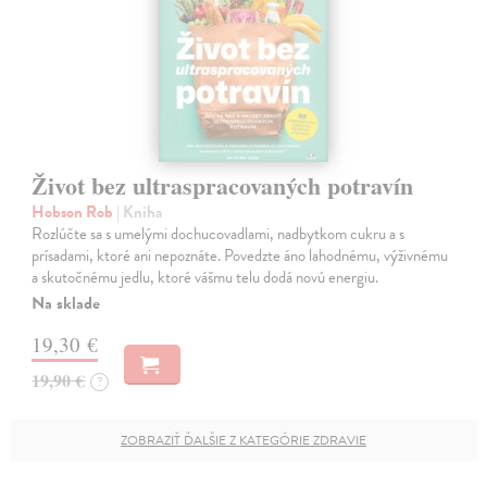
Život bez ultraspracovaných potravín
Hobson Rob
| Kniha
Rozlúčte sa s umelými dochucovadlami, nadbytkom cukru a s
prísadami, ktoré ani nepoznáte. Povedzte áno lahodnému, výživnému
a skutočnému jedlu, ktoré vášmu telu dodá novú energiu.
Na sklade
19,30 €
19,90 €
?
ZOBRAZIŤ ĎALŠIE Z KATEGÓRIE ZDRAVIE