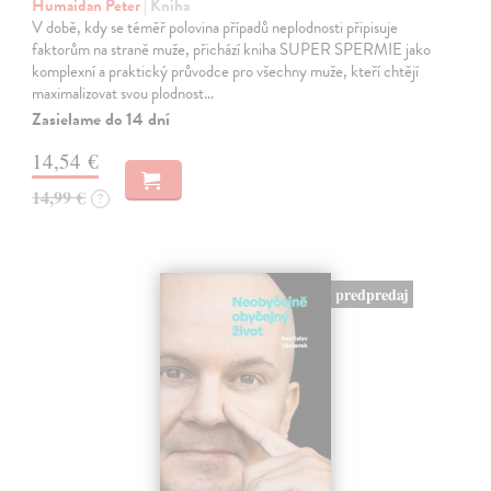
Humaidan Peter
| Kniha
V době, kdy se téměř polovina případů neplodnosti připisuje
faktorům na straně muže, přichází kniha SUPER SPERMIE jako
komplexní a praktický průvodce pro všechny muže, kteří chtějí
maximalizovat svou plodnost…
Zasielame do 14 dní
14,54 €
14,99 €
?
predpredaj