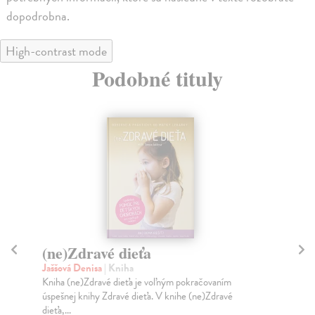
dopodrobna.
High-contrast mode
Podobné tituly
(ne)Zdravé dieťa
Di
Jaššová Denisa
| Kniha
Mi
Kniha (ne)Zdravé dieťa je voľným pokračovaním
Kom
úspešnej knihy Zdravé dieťa. V knihe (ne)Zdravé
kar
dieťa,...
štat