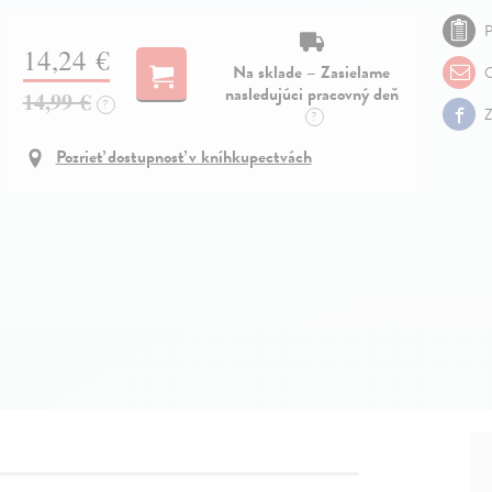
P
14,24 €
Na sklade – Zasielame
O
nasledujúci pracovný deň
14,99 €
?
Z
?
Pozrieť dostupnosť v kníhkupectvách