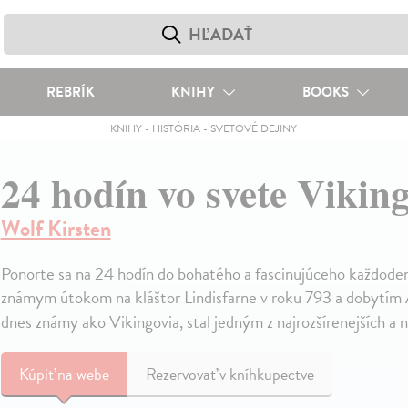
REBRÍK
KNIHY
BOOKS
KNIHY
-
HISTÓRIA
-
SVETOVÉ DEJINY
24 hodín vo svete Vikin
Wolf Kirsten
Ponorte sa na 24 hodín do bohatého a fascinujúceho každode
známym útokom na kláštor Lindisfarne v roku 793 a dobytím 
dnes známy ako Vikingovia, stal jedným z najrozšírenejších a naj
Kúpiť
na webe
Rezervovať v kníhkupectve