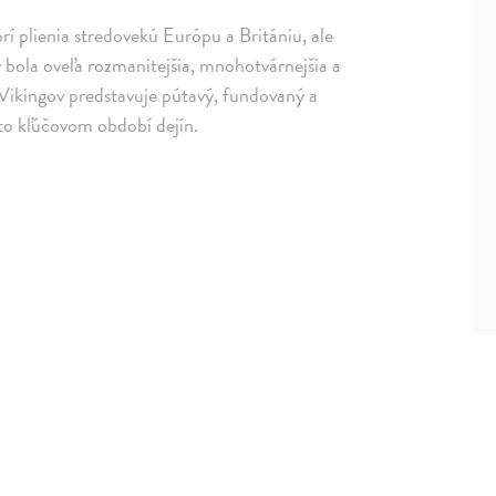
orí plienia stredovekú Európu a Britániu, ale
 bola oveľa rozmanitejšia, mnohotvárnejšia a
e Vikingov predstavuje pútavý, fundovaný a
mto kľúčovom období dejín.