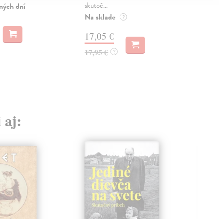
skutoč...
diel
ných dní
Na sklade
Do 
?
17,05 €
23
17,95 €
24,
?
 aj: