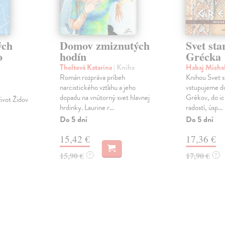
ých
Domov zmiznutých
Svet sta
o
hodín
Grécka
Tholtová Katarína
| Kniha
Habaj Micha
Román rozpráva príbeh
Knihou Svet 
narcistického vzťahu a jeho
vstupujeme do
dopadu na vnútorný svet hlavnej
Grékov, do i
život Židov
hrdinky. Laurine r...
radostí, úsp...
Do 5 dní
Do 5 dní
15,42 €
17,36 €
15,90 €
17,90 €
?
?