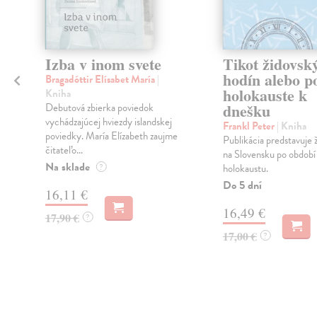
a
Izba v inom svete
Tikot židovsk
hodín alebo p
Bragadóttir Elísabet María
|
holokauste k
Kniha
dnešku
,
Debutová zbierka poviedok
vychádzajúcej hviezdy islandskej
Frankl Peter
| Kniha
poviedky. María Elízabeth zaujme
Publikácia predstavuje 
čitateľo...
na Slovensku po období
Na sklade
?
holokaustu.
Do 5 dní
16,11 €
16,49 €
17,90 €
?
17,00 €
?