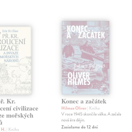
ř. Kr.
Konec a začátek
ení civilizace
Hilmes Oliver
| Kniha
aze mořských
V roce 1945 skončila válka. A začala
nová éra dějin.
ů
Zasielame do 12 dní
c H.
| Kniha