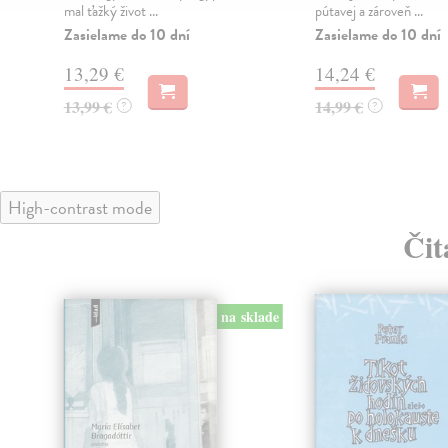
mal ťažký život ...
pútavej a zároveň ...
Zasielame do 10 dní
Zasielame do 10 dní
13,29 €
14,24 €
13,99 €
14,99 €
?
?
High-contrast mode
Čit
na sklade