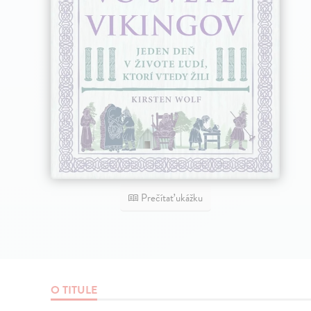
Prečítať ukážku
O TITULE