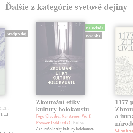
Ďalšie z kategórie svetové dejiny
na sklade
predpredaj
novinka
Zkoumání etiky
1177 p
kultury holokaustu
Zhrouc
 Kniha
a inv
íklad
Fogu Claudio, Kansteiner Wulf,
národ
Presner Todd (eds.)
| Kniha
Zkoumání etiky kultury holokaustu
Cline Eri