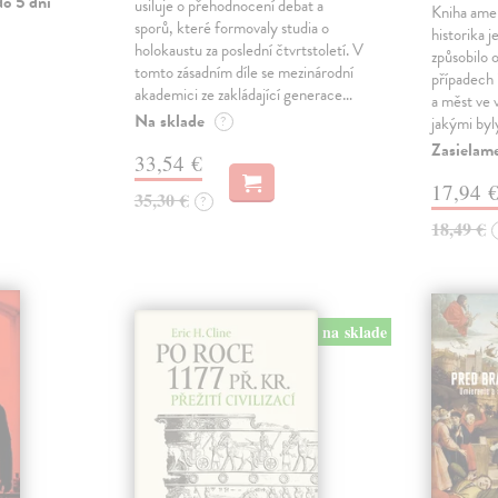
o 5 dní
usiluje o přehodnocení debat a
Kniha ame
sporů, které formovaly studia o
historika 
holokaustu za poslední čtvrtstoletí. V
způsobilo 
tomto zásadním díle se mezinárodní
případech i
akademici ze zakládající generace…
a měst ve
Na sklade
?
jakými byl
Zasielam
33,54 €
17,94 
35,30 €
?
18,49 €
na sklade