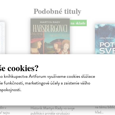
Podobné tituly
na sklade
še cookies?
ho kníhkupectva Artforum využívame cookies slúžiace
e funkčnosti, marketingové účely a zaistenie vášho
Habsburgovci.
Potopa s
spokojnosti.
íme
Vzostup a pád
Činčura Jura
svetovej veľmoci
Geológ a geog
a
pozbieral mýt
m
Rady Martyn
| Kniha
na tému bibli
ín v
Historik Martyn Rady vo svoje
hľad...
V tejto
publikácii prináša vzrušujúci