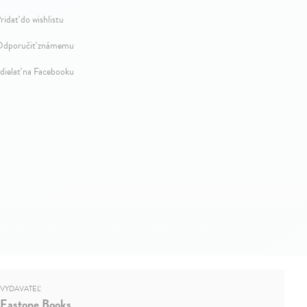
ridať do wishlistu
dporučiť známemu
dielať na Facebooku
VYDAVATEĽ
Eastone Books