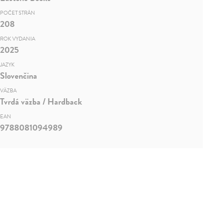
POČET STRÁN
208
ROK VYDANIA
2025
JAZYK
Slovenčina
VÄZBA
Tvrdá väzba / Hardback
EAN
9788081094989