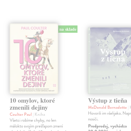
na sklade
10 omylov, ktoré
Výstup z tieňa
zmenili dejiny
McDonald Bernadette
|
Hovorili im všelijako. Napr
Coulter Paul
| Kniha
nosiči.
Všetci robíme chyby, no len
Predpredaj, vychádza
málokto svojím prešľapom zmení