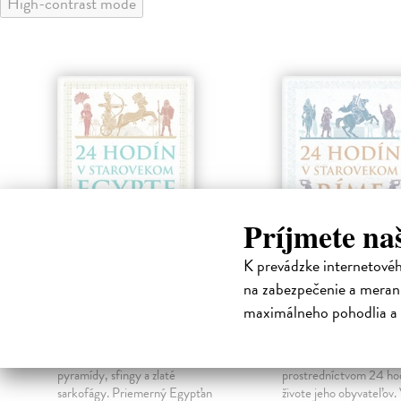
High-contrast mode
Príjmete na
K prevádzke internetové
na zabezpečenie a merani
24 hodín v
24 hodín v
maximálneho pohodlia a 
starovekom Egypte
starovekom R
Ryan Donald P.
| Kniha
Matyszak Philip
| Knih
Staroveký Egypt to neboli len
Spoznajte skutočný Rí
pyramídy, sfingy a zlaté
prostredníctvom 24 hod
sarkofágy. Priemerný Egypťan
živote jeho obyvateľov. 