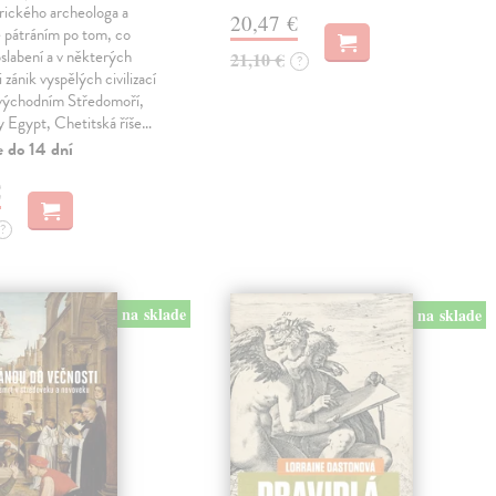
rického archeologa a
20,47 €
je pátráním po tom, co
oslabení a v některých
21,10 €
?
 zánik vyspělých civilizací
 východním Středomoří,
y Egypt, Chetitská říše…
e do 14 dní
€
?
na sklade
na sklade