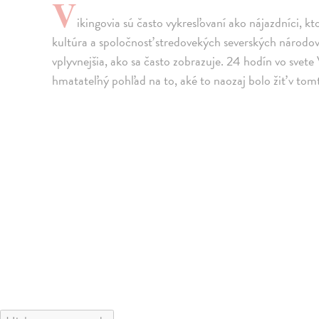
V
ikingovia sú často vykresľovaní ako nájazdníci, kt
kultúra a spoločnosť stredovekých severských národov
vplyvnejšia, ako sa často zobrazuje. 24 hodín vo svet
hmatateľný pohľad na to, aké to naozaj bolo žiť v to