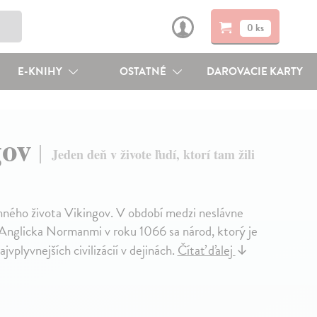
0 ks
E-KNIHY
OSTATNÉ
DAROVACIE KARTY
gov
Jeden deň v živote ľudí, ktorí tam žili
nného života Vikingov. V období medzi neslávne
Anglicka Normanmi v roku 1066 sa národ, ktorý je
vplyvnejších civilizácií v dejinách.
Čítať ďalej
↓