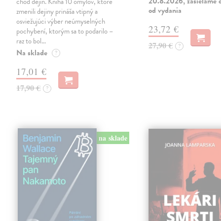
20.8.2026, zasielame d
chod dejín. Kniha 10 omylov, ktoré
od vydania
zmenili dejiny prináša vtipný a
osviežujúci výber neúmyselných
23,72 €
pochybení, ktorým sa to podarilo –
raz to bol…
27,90 €
?
Na sklade
?
17,01 €
17,90 €
?
na sklade