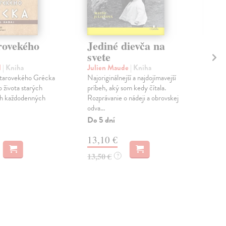
rovekého
Jediné dievča na
Ak
svete
na
l
| Kniha
Julien Maude
| Kniha
Guh
starovekého Grécka
Najoriginálnejší a najdojímavejší
Ako
 života starých
príbeh, aký som kedy čítala.
sa v
ch každodenných
Rozprávanie o nádeji a obrovskej
Zas
odva...
13
Do 5 dní
13,
13,10 €
13,50 €
?