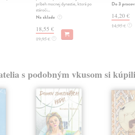
Do 3 pracov
príbeh mocnej dynastie, ktorá po
stároči...
14,20 €
Na sklade
?
14,95 €
?
18,55 €
19,95 €
?
atelia s podobným vkusom si kúpili