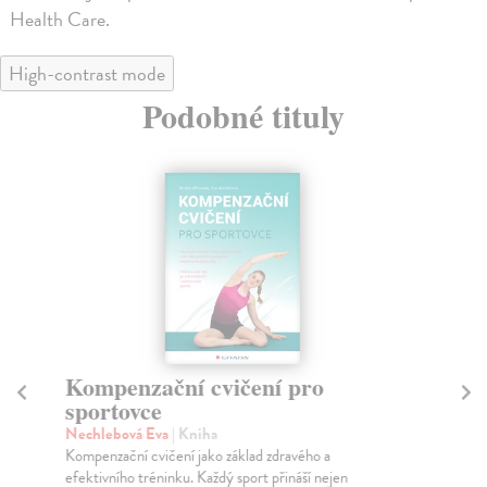
Health Care.
High-contrast mode
Podobné tituly
Kompenzační cvičení pro
K
sportovce
z
Nechlebová Eva
| Kniha
Isr
Kompenzační cvičení jako základ zdravého a
Kul
efektivního tréninku. Každý sport přináší nejen
si 