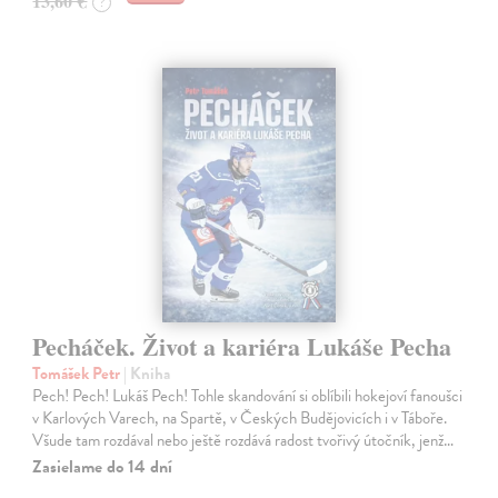
13,60 €
?
Pecháček. Život a kariéra Lukáše Pecha
Tomášek Petr
| Kniha
Pech! Pech! Lukáš Pech! Tohle skandování si oblíbili hokejoví fanoušci
v Karlových Varech, na Spartě, v Českých Budějovicích i v Táboře.
Všude tam rozdával nebo ještě rozdává radost tvořivý útočník, jenž…
Zasielame do 14 dní