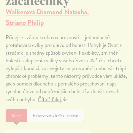
začátečníky
Walkerová Diamond Natasha
,
Striano Philip
Přidejte svému kroku na pružnosti – jednoduché
protahovací cviky pro úlevu od bolesti Pohyb je život a
strečink je snadný způsob zvýšení flexibility, zmírnění
bolestí a zlepšení kvality vašeho života. Ať už si chcete
vylepšit kondici, zotavujete se po zranění, nebo vás trápí
chronické problémy, tento názorný průvodce vám ukáže,
jak s pomocí dlouhého a pomalého protahování najít
rychlou úlevu od nejrůznějších bolestí a zlepšit rozsah
svého pohybu.
Čítať ďalej
↓
Kúpiť
Rezervovať v kníhkupectve