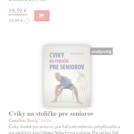
19,39 €
19,99 €
?
predpredaj
Cviky na stoličke pre seniorov
Castellani Emily
| Kniha
Cviky vhodné pre seniorov, pre ľudí s obmedzenou pohyblivosťou a
pre všetkých, ktorí hľadajú ľahšie formy cvičenia. Pre väčšinu ľudí