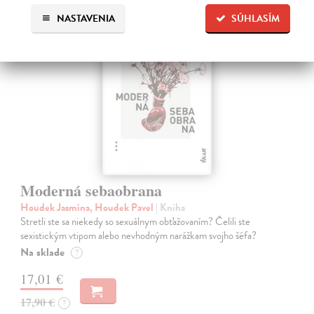
na sklade
NASTAVENIA
SÚHLASÍM
Moderná sebaobrana
Houdek Jasmína, Houdek Pavel
| Kniha
Stretli ste sa niekedy so sexuálnym obťažovaním? Čelili ste
sexistickým vtipom alebo nevhodným narážkam svojho šéfa?
Na sklade
?
17,01 €
17,90 €
?