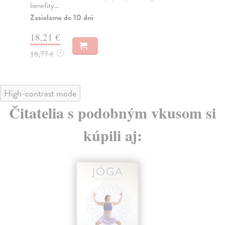
benefity...
Za
Zasielame do 10 dní
17
18,21 €
18
18,77 €
?
High-contrast mode
Čitatelia s podobným vkusom si
kúpili aj: