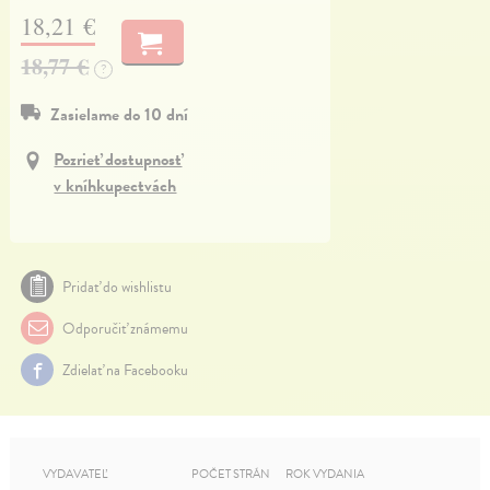
18,21 €
18,77 €
?
Zasielame do 10 dní
Pozrieť dostupnosť
v kníhkupectvách
Pridať do wishlistu
Odporučiť známemu
Zdielať na Facebooku
VYDAVATEĽ
POČET STRÁN
ROK VYDANIA