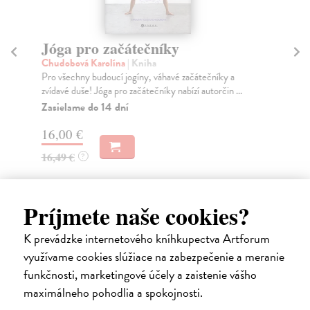
Jóga pro začátečníky
C
Chudobová Karolína
| Kniha
Fas
Pro všechny budoucí jogíny, váhavé začátečníky a
S p
zvídavé duše! Jóga pro začátečníky nabízí autorčin ...
zho
Zasielame do 14 dní
Za
16,00 €
14
16,49 €
14
?
Príjmete naše cookies?
K prevádzke internetového kníhkupectva Artforum
Ďalšie z kategórie šport a
využívame cookies slúžiace na zabezpečenie a meranie
funkčnosti, marketingové účely a zaistenie vášho
cvičenie
maximálneho pohodlia a spokojnosti.