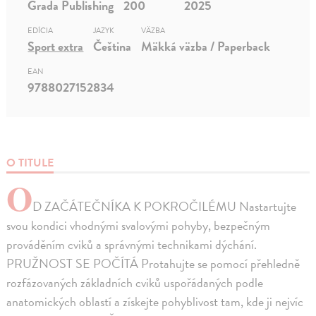
Grada Publishing
200
2025
EDÍCIA
JAZYK
VÄZBA
Sport extra
Čeština
Mäkká väzba / Paperback
EAN
9788027152834
O TITULE
O
D ZAČÁTEČNÍKA K POKROČILÉMU Nastartujte
svou kondici vhodnými svalovými pohyby, bezpečným
prováděním cviků a správnými technikami dýchání.
PRUŽNOST SE POČÍTÁ Protahujte se pomocí přehledně
rozfázovaných základních cviků uspořádaných podle
anatomických oblastí a získejte pohyblivost tam, kde ji nejvíc