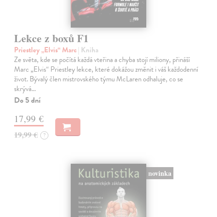
Lekce z boxů F1
Priestley „Elvis“ Marc
| Kniha
Ze světa, kde se počítá každá vteřina a chyba stojí miliony, přináší
Marc „Elvis“ Priestley lekce, které dokážou změnit i váš každodenní
život. Bývalý člen mistrovského týmu McLaren odhaluje, co se
skrývá…
Do 5 dní
17,99 €
19,99 €
?
novinka