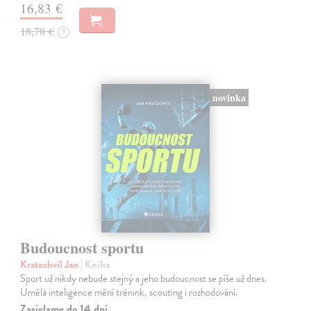
16,83 €
18,70 €
?
novinka
Budoucnost sportu
Kratochvíl Jan
| Kniha
Sport už nikdy nebude stejný a jeho budoucnost se píše už dnes.
Umělá inteligence mění trénink, scouting i rozhodování.
Zasielame do 14 dní