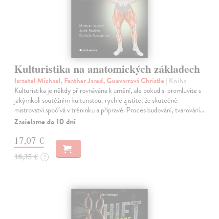
Kulturistika na anatomických základech
Israetel Michael, Feather Jared, Guevarrová Christle
| Kniha
Kulturistika je někdy přirovnávána k umění, ale pokud si promluvíte s
jakýmkoli soutěžním kulturistou, rychle zjistíte, že skutečné
mistrovství spočívá v tréninku a přípravě. Proces budování, tvarování…
Zasielame do 10 dní
17,07 €
18,35 €
?