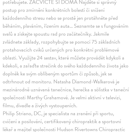
potřebujete. ZACVIČTE SI DOMA Najděte si správný
postup pro zmírnění konkrétních bolestí či snížení
každodenního stresu nebo se prostě jen protáhněte před
běháním, plaváním, řízením auta… Seznamte se s fungováním
svalů a získejte spoustu rad pro začátečníky. Jakmile
zvládnete základy, rozpohybujte se pomocí 75 základních
protahovacích cviků určených pro konkrétní problémové
oblasti. Využijte 24 sestav, které můžete provádět kdykoli a
kdekoli, a zařaďte strečink do svého každodenního života jako
doplněk ke svým oblíbeným sportům či způsob, jak se
odtrhnout od monitoru. Natasha Diamond-Walkerová je
mezinárodně uznávaná tanečnice, herečka a sólistka v taneční
společnosti Marthy Grahamové. Je velmi aktivní v televizi,
filmu, divadle a živých vystoupeních.
Philip Striano, DC, je specialista na zranění při sportu,
cvičení a posilování, certifikovaný chiropraktik a sportovní
lékař a majitel společnosti Hudson Rivertowns Chiropractic