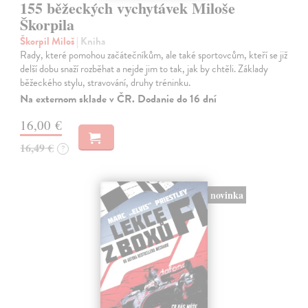
155 běžeckých vychytávek Miloše
Škorpila
Škorpil Miloš
| Kniha
Rady, které pomohou začátečníkům, ale také sportovcům, kteří se již
delší dobu snaží rozběhat a nejde jim to tak, jak by chtěli. Základy
běžeckého stylu, stravování, druhy tréninku.
Na externom sklade v ČR. Dodanie do 16 dní
16,00 €
16,49 €
?
novinka