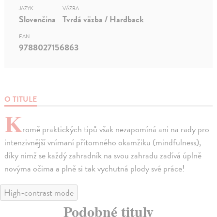
JAZYK
VÄZBA
Slovenčina
Tvrdá väzba / Hardback
EAN
9788027156863
O TITULE
K
romě praktických tipů však nezapomíná ani na rady pro
intenzivnější vnímaní přítomného okamžiku (mindfulness),
díky nimž se každý zahradník na svou zahradu zadívá úplně
novýma očima a plně si tak vychutná plody své práce!
High-contrast mode
Podobné tituly