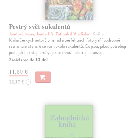
Pestrý svět sukulentů
Jandová Ivana, Janda Jiří, Zatloukal Vladislav
| Kniha
Kniha českých autorů plná rad a perfektních fotografií podrobně
seznamuje čtenáře se vším okolo sukulentů. Co jsou, jakou potřebují
péči, jaké existují druhy, jak se množí, ošetřují, aranžují.
Zasielame do 10 dní
11,80 €
12,17 €
?