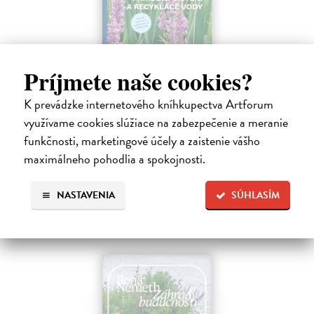
Príjmete naše cookies?
Kořenové čistírny
K prevádzke internetového kníhkupectva Artforum
Šperling Michal
| Kniha
využívame cookies slúžiace na zabezpečenie a meranie
Voda je základní esencí života. Bez ní by neexistovala krajina, příroda
ani člověk.
funkčnosti, marketingové účely a zaistenie vášho
Zasielame do 10 dní
maximálneho pohodlia a spokojnosti.
16,19 €
NASTAVENIA
SÚHLASÍM
16,69 €
?