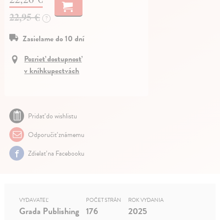
22,95 €
?
Zasielame do 10 dní
Pozrieť dostupnosť
v kníhkupectvách
Pridať do wishlistu
Odporučiť známemu
Zdielať na Facebooku
VYDAVATEĽ
POČET STRÁN
ROK VYDANIA
Grada Publishing
176
2025