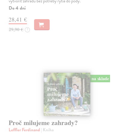
vytvoriť záhradu bez potreby rytia do pôdy.
Do 4 dní
28,41 €
29,90 €
?
na sklade
Proč milujeme zahrady?
Leffler Ferdinand
| Kniha