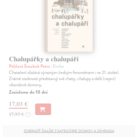
Chalupářky a chalupáři
Pohlová Šroubek Petra
| Kniha
Chataření zůstává výrazným českým fenoménem i ve 21. století.
Známé osobnosti představují své chaty, chalupy a další (nejen)
víkendové domovy.
Zasielame do 10 dní
17,03 €
17,93 €
?
ZOBRAZIŤ ĎALŠIE Z KATEGÓRIE DOMOV A ZÁHRADA