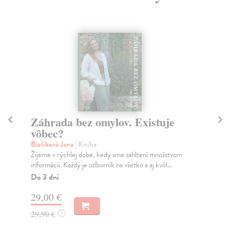
e
Jeden záhon stačí
Richards Huw
| Kniha
Jeden záhon stačí! Vypestujte si oveľa viac zeleniny, na
menšom priestore, s menšou námahou, ale s o...
tvom
Zasielame do 10 dní
20,36 €
20,99 €
?