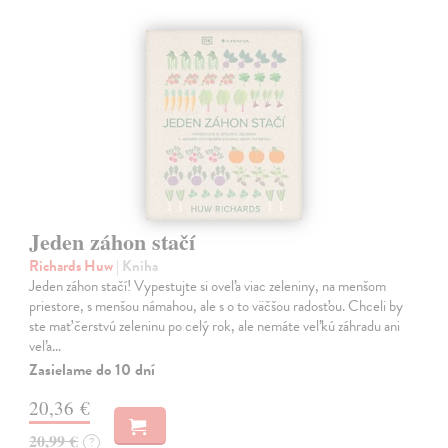
Jeden záhon stačí
Richards Huw
| Kniha
Jeden záhon stačí! Vypestujte si oveľa viac zeleniny, na menšom
priestore, s menšou námahou, ale s o to väčšou radosťou. Chceli by
ste mať čerstvú zeleninu po celý rok, ale nemáte veľkú záhradu ani
veľa…
Zasielame do 10 dní
20,36 €
20,99 €
?