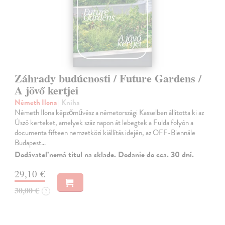
Záhrady budúcnosti / Future Gardens /
A jövő kertjei
Németh Ilona
| Kniha
Németh Ilona képzőművész a németországi Kasselben állította ki az
Úszó kerteket, amelyek száz napon át lebegtek a Fulda folyón a
documenta fifteen nemzetközi kiállítás idején, az OFF-Biennále
Budapest…
Dodávateľ nemá titul na sklade. Dodanie do cca. 30 dní.
29,10 €
30,00 €
?