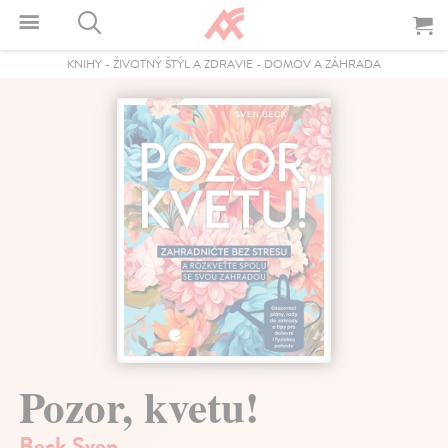
KNIHY
-
ŽIVOTNÝ ŠTÝL A ZDRAVIE
-
DOMOV A ZÁHRADA
Pozor, kvetu!
Beck Sven