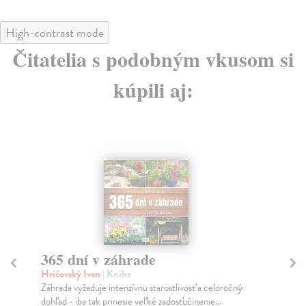
High-contrast mode
Čitatelia s podobným vkusom si
kúpili aj:
rade
Jeden záhon stačí
Richards Huw
| Kniha
ívnu starostlivosť a celoročný
Jeden záhon stačí! Vypestujte si oveľa
e veľké zadosťučinenie...
menšom priestore, s menšou námahou, 