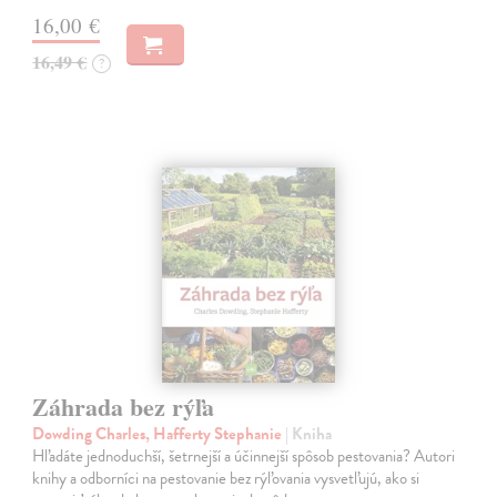
16,00 €
16,49 €
?
Záhrada bez rýľa
Dowding Charles, Hafferty Stephanie
| Kniha
Hľadáte jednoduchší, šetrnejší a účinnejší spôsob pestovania? Autori
knihy a odborníci na pestovanie bez rýľovania vysvetľujú, ako si