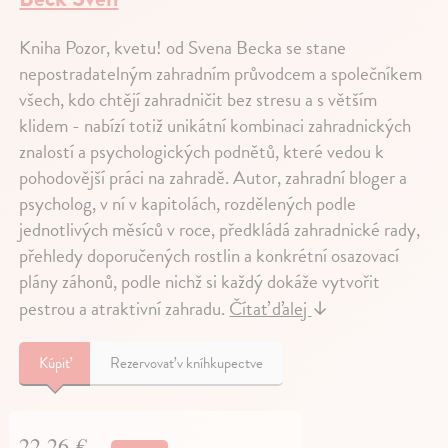
Kniha Pozor, kvetu! od Svena Becka se stane
nepostradatelným zahradním průvodcem a společníkem
všech, kdo chtějí zahradničit bez stresu a s větším
klidem - nabízí totiž unikátní kombinaci zahradnických
znalostí a psychologických podnětů, které vedou k
pohodovější práci na zahradě. Autor, zahradní bloger a
psycholog, v ní v kapitolách, rozdělených podle
jednotlivých měsíců v roce, předkládá zahradnické rady,
přehledy doporučených rostlin a konkrétní osazovací
plány záhonů, podle nichž si každý dokáže vytvořit
pestrou a atraktivní zahradu.
Čítať ďalej
↓
Kúpiť
Rezervovať v kníhkupectve
22,26 €