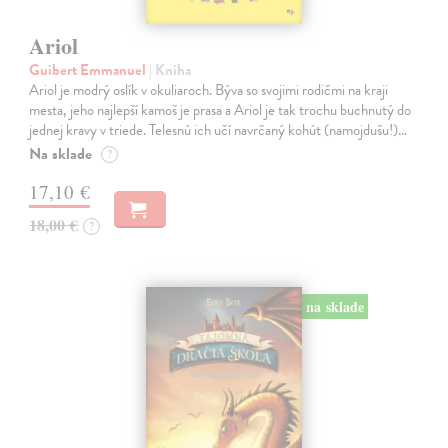
Ariol
Guibert Emmanuel
| Kniha
Ariol je modrý oslík v okuliaroch. Býva so svojimi rodičmi na kraji
mesta, jeho najlepší kamoš je prasa a Ariol je tak trochu buchnutý do
jednej kravy v triede. Telesnú ich učí navrčaný kohút (namojdušu!)…
Na sklade
?
17,10 €
18,00 €
?
na sklade