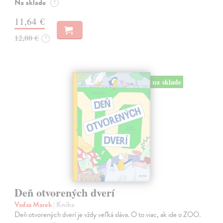
Na sklade
?
11,64 €
12,00 €
?
na sklade
Deň otvorených dverí
Vadas Marek
| Kniha
Deň otvorených dverí je vždy veľká sláva. O to viac, ak ide o ZOO.