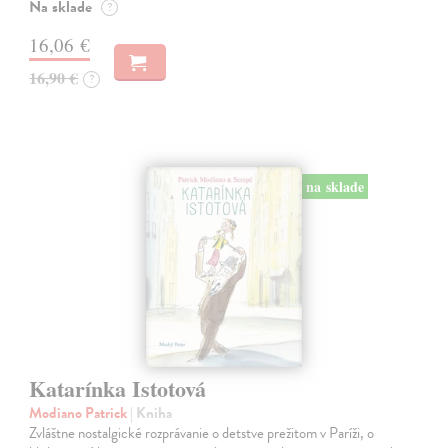
Na sklade
?
16,06 €
16,90 €
?
na sklade
Katarínka Istotová
Modiano Patrick
| Kniha
Zvláštne nostalgické rozprávanie o detstve prežitom v Paríži, o