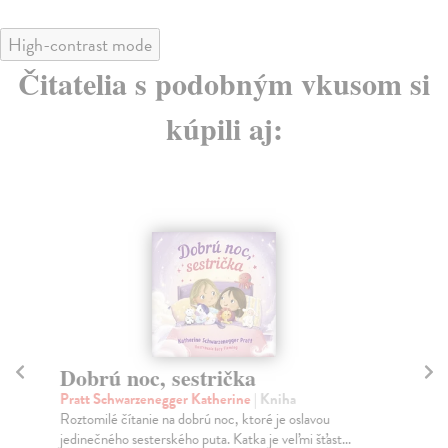
High-contrast mode
Čitatelia s podobným vkusom si
kúpili aj:
Dobrú noc, sestrička
Ľu
Pratt Schwarzenegger Katherine
| Kniha
Sc
Roztomilé čítanie na dobrú noc, ktoré je oslavou
ĽUD
jedinečného sesterského puta. Katka je veľmi šťast...
na s