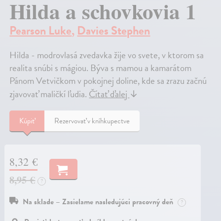
Hilda a schovkovia 1
Pearson Luke
,
Davies Stephen
Hilda - modrovlasá zvedavka žije vo svete, v ktorom sa
realita snúbi s mágiou. Býva s mamou a kamarátom
Pánom Vetvičkom v pokojnej doline, kde sa zrazu začnú
zjavovať maličkí ľudia.
Čítať ďalej
↓
Kúpiť
Rezervovať v kníhkupectve
8,32 €
8,95 €
?
Na sklade – Zasielame nasledujúci pracovný deň
?