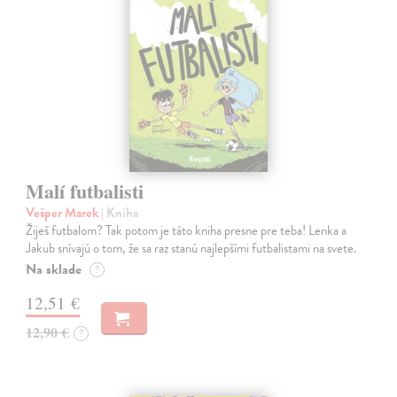
Malí futbalisti
Vešper Marek
| Kniha
Žiješ futbalom? Tak potom je táto kniha presne pre teba! Lenka a
Jakub snívajú o tom, že sa raz stanú najlepšími futbalistami na svete.
Na sklade
?
12,51 €
12,90 €
?