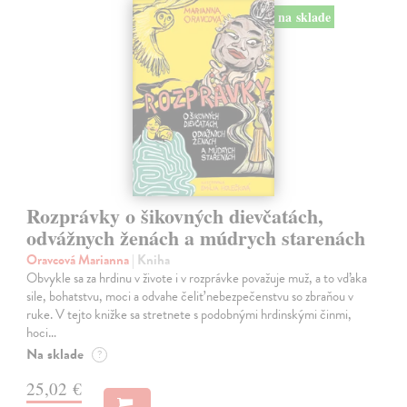
na sklade
Rozprávky o šikovných dievčatách,
odvážnych ženách a múdrych starenách
Oravcová Marianna
| Kniha
Obvykle sa za hrdinu v živote i v rozprávke považuje muž, a to vďaka
sile, bohatstvu, moci a odvahe čeliť nebezpečenstvu so zbraňou v
ruke. V tejto knižke sa stretnete s podobnými hrdinskými činmi,
hoci…
Na sklade
?
25,02 €