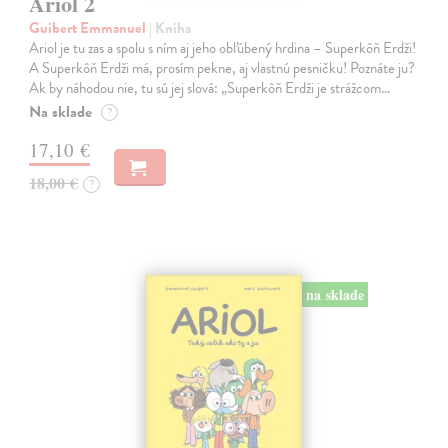
Ariol 2
Guibert Emmanuel
| Kniha
Ariol je tu zas a spolu s ním aj jeho obľúbený hrdina – Superkôň Erdži!
A Superkôň Erdži má, prosím pekne, aj vlastnú pesničku! Poznáte ju?
Ak by náhodou nie, tu sú jej slová: „Superkôň Erdži je strážcom…
Na sklade
?
17,10 €
18,00 €
?
na sklade