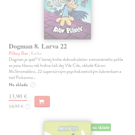
Dogman 8. Larva 22
Pilkey Dav
| Kniha
Dogman je späť! V ôsmej knihe dobrodružstiev svetoznámeho poliša
so psou hlavou náš hrdina čelí zlej Víle Cile, oblude Kôrovi
McStromaldovi, 22 superzúrivým psychokinetickým žubrienkam a
tiež Pickovmu…
Na sklade
?
13,90 €
14,95 €
?
na sklade