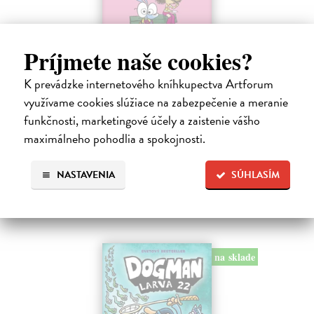
Príjmete naše cookies?
Ariol 4
K prevádzke internetového kníhkupectva Artforum
Guibert Emmanuel
| Kniha
využívame cookies slúžiace na zabezpečenie a meranie
PEŤULA je krásna a ako pekne vonia! Ariol sedí v triede rovno za ňou
funkčnosti, marketingové účely a zaistenie vášho
a vo svojich myšlienkach ju zasýpa komplimentami. Dokonca si
predstavuje, ako jej hovorí, že ju miluje.
maximálneho pohodlia a spokojnosti.
Na sklade
?
NASTAVENIA
SÚHLASÍM
17,10 €
18,00 €
?
na sklade