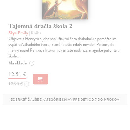
Tajomná dračia škola 2
Skye Emily
| Kniha
Objavte s Henrym a jeho spolužiakmi čaro drakobalu a pomôžte im
vypátrať záhadného tvora, ktorého ešte nikdy nevideli Po tom, čo
Henry našiel Fénixa, s ktorým okamžite nadviazal magické puto, sa v
škole…
Na sklade
?
12,51 €
12,90 €
?
ZOBRAZIŤ ĎALŠIE Z KATEGÓRIE KNIHY PRE DETI OD 7 DO 9 ROKOV