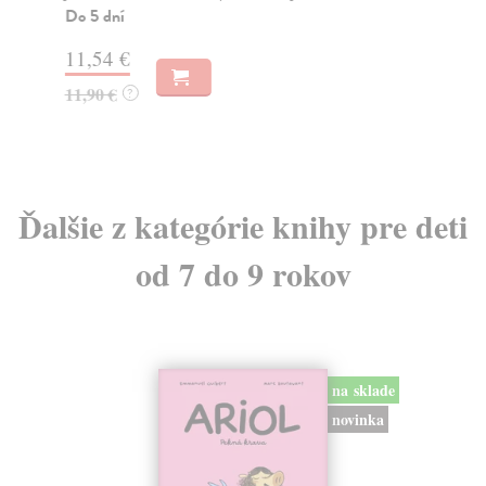
Do 5 dní
Na
11,54 €
20
11,90 €
22
?
Ďalšie z kategórie knihy pre deti
od 7 do 9 rokov
na sklade
novinka