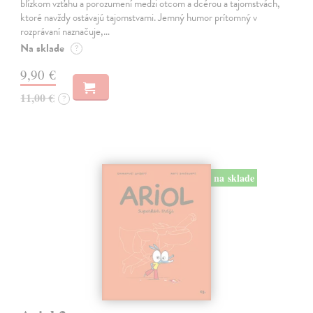
blízkom vzťahu a porozumení medzi otcom a dcérou a tajomstvách,
ktoré navždy ostávajú tajomstvami. Jemný humor prítomný v
rozprávaní naznačuje,…
Na sklade
?
9,90 €
11,00 €
?
na sklade