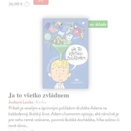
26,90 €
?
na sklade
Ja to všetko zvládnem
Jecková Lenka
| Kniha
Príbeh je veselým a úprimným pohľadom druháha Adama na
každodenný školský život. Adam s humorom opisuje, aké náročné je
pre neho ranné vstávanie, povinná školská dochádzka, hŕba zošitov či
nové slovo…