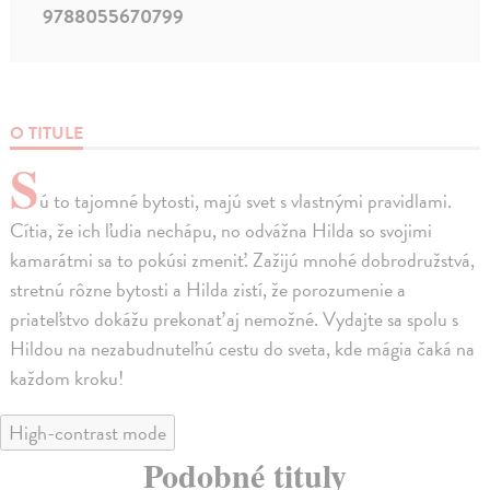
9788055670799
O TITULE
S
ú to tajomné bytosti, majú svet s vlastnými pravidlami.
Cítia, že ich ľudia nechápu, no odvážna Hilda so svojimi
kamarátmi sa to pokúsi zmeniť. Zažijú mnohé dobrodružstvá,
stretnú rôzne bytosti a Hilda zistí, že porozumenie a
priateľstvo dokážu prekonať aj nemožné. Vydajte sa spolu s
Hildou na nezabudnuteľnú cestu do sveta, kde mágia čaká na
každom kroku!
High-contrast mode
Podobné tituly