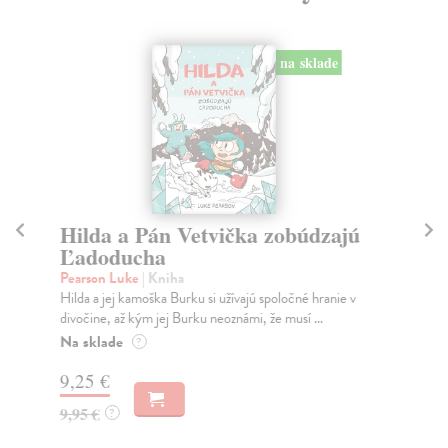
na sklade
Hilda a Pán Vetvička zobúdzajú
Hi
Ľadoducha
s
Pearson Luke
| Kniha
Pe
Hilda a jej kamoška Burku si užívajú spoločné hranie v
Hil
divočine, až kým jej Burku neoznámi, že musí ...
väč
Na sklade
Na
?
9,25 €
9,
9,95 €
9,
?