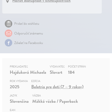
Pozrieť dostupnosť v kníhkupectvách
Pridať do wishlistu
Odporučiť známemu
Zdielať na Facebooku
PREKLADATEĽ
VYDAVATEĽ
POČET STRÁN
Hajduková Michaela
Slovart
184
ROK VYDANIA
EDÍCIA
2025
Beletria pre deti (7 – 9 rokov)
JAZYK
VÄZBA
Slovenčina
Mäkká väzba / Paperback
EAN