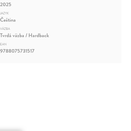
2025
JAZYK
Čeština
VÄZBA
Tvrdá väzba / Hardback
EAN
9788075731517