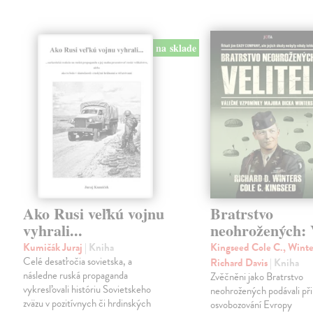
na sklade
Ako Rusi veľkú vojnu
Bratrstvo
vyhrali...
neohrožených: V
Kumičák Juraj
| Kniha
Kingseed Cole C., Winte
Celé desaťročia sovietska, a
Richard Davis
| Kniha
následne ruská propaganda
Zvěčněni jako Bratrstvo
vykresľovali históriu Sovietskeho
neohrožených podávali při
zväzu v pozitívnych či hrdinských
osvobozování Evropy