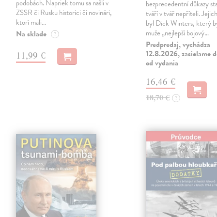
podobách. Napriek tomu sa našli v
bezprecedentní důkazy st
ZSSR či Rusku historici či novinári,
tváří v tvář nepříteli. Jeji
ktorí mali…
byl Dick Winters, který b
muže „nejlepší bojový…
Na sklade
?
Predpredaj, vychádza
12.8.2026, zasielame d
11,99 €
od vydania
16,46 €
18,70 €
?