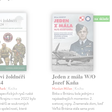
na sklade
vi žoldnéři
Jeden z mála W/O
24
Jozef Kaňa
Mark
| Kniha
Herčut Milan
| Kniha
specifických rysů ruské
Bitka o Britániu bola jedným z
Ukrajinu v roce 2022 bylo
najzásadnejších momentov 2.
ldnéřů ze soukromých
svetovej vojny. Znamenala zlom, keď
 společností, které
Veľká Británia stála sama proti