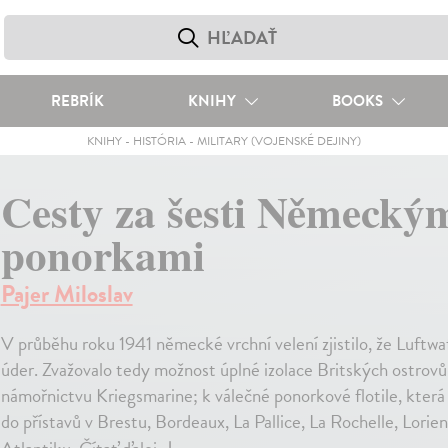
REBRÍK
KNIHY
BOOKS
KNIHY
-
HISTÓRIA
-
MILITARY (VOJENSKÉ DEJINY)
Cesty za šesti Německý
ponorkami
Pajer Miloslav
V průběhu roku 1941 německé vrchní velení zjistilo, že Luftwaff
úder. Zvažovalo tedy možnost úplné izolace Britských ostrovů
námořnictvu Kriegsmarine; k válečné ponorkové flotile, kter
do přístavů v Brestu, Bordeaux, La Pallice, La Rochelle, Lori