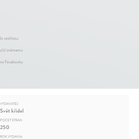
do wishlistu
čiť známemu
 na Facebooku
VYDAVATEĽ
Svět křídel
POČET STRÁN
250
ROK VYDANIA