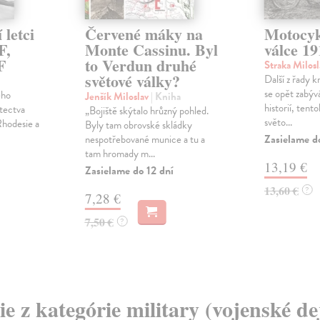
 letci
Červené máky na
Motocyk
F,
Monte Cassinu. Byl
válce 19
F
to Verdun druhé
Straka Milos
světové války?
Další z řady k
se opět zabý
ého
Jenšík Miloslav
| Kniha
historií, tento
etectva
„Bojiště skýtalo hrůzný pohled.
světo...
 Rhodesie a
Byly tam obrovské skládky
Zasielame d
nespotřebované munice a tu a
tam hromady m...
13,19 €
Zasielame do 12 dní
13,60 €
?
7,28 €
7,50 €
?
ie z kategórie military (vojenské de