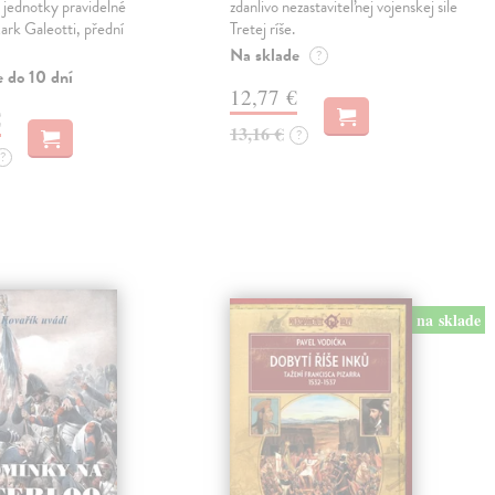
 jednotky pravidelné
zdanlivo nezastaviteľnej vojenskej sile
rk Galeotti, přední
Tretej ríše.
Na sklade
?
e do 10 dní
12,77 €
€
13,16 €
?
?
na sklade