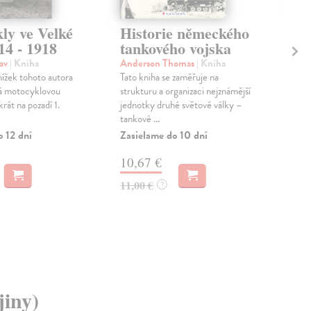
ly ve Velké
Historie německého
Ně
14 - 1918
tankového vojska
p
je
lav
| Kniha
Anderson Thomas
| Kniha
nížek tohoto autora
Tato kniha se zaměřuje na
And
vá motocyklovou
strukturu a organizaci nejznámější
Průz
krát na pozadí 1.
jednotky druhé světové války –
svět
tankové ...
tan
Tyto
o 12 dní
Zasielame do 10 dní
Zas
10,67 €
26
11,00 €
?
26,
jiny)