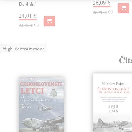
26,09 €
Do 4 dní
26,90 €
?
24,01 €
24,75 €
?
High-contrast mode
Čit