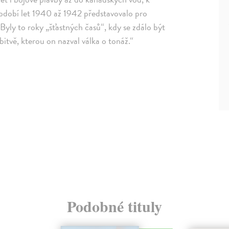
bdobí let 1940 až 1942 představovalo pro
 Byly to roky „šťastných časů“, kdy se zdálo být
itvě, kterou on nazval válka o tonáž.“
Podobné tituly