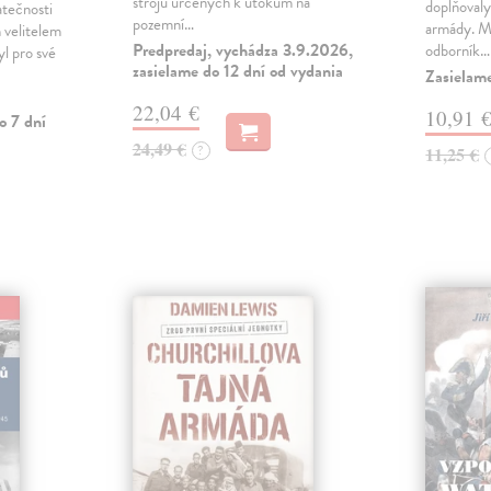
strojů určených k útokům na
doplňovaly
atečnosti
pozemní…
armády. Ma
ch velitelem
Predpredaj, vychádza 3.9.2026,
odborník…
yl pro své
zasielame do 12 dní od vydania
Zasielam
22,04 €
10,91 
o 7 dní
24,49 €
?
11,25 €