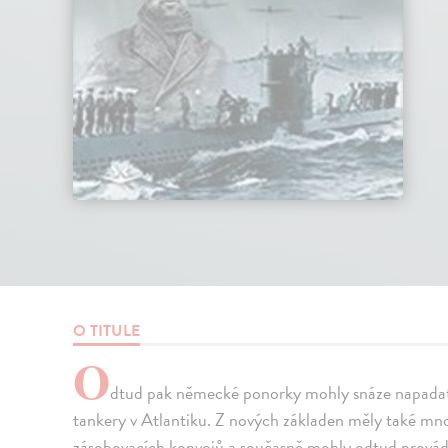
O TITULE
O
dtud pak německé ponorky mohly snáze napadat 
tankery v Atlantiku. Z nových základen měly také m
zásobovacích konvojů a současně mohly odtud provádě