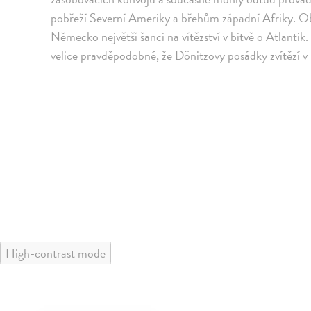
pobřeží Severní Ameriky a břehům západní Afriky. O
Německo největší šanci na vítězství v bitvě o Atlantik.
velice pravděpodobné, že Dönitzovy posádky zvítězí v b
High-contrast mode