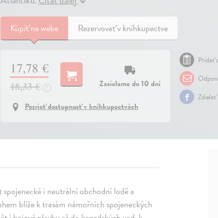
Atlantiku.
Čítať ďalej
↓
Kúpiť
na webe
Rezervovať v kníhkupectve
Pridať 
17,78 €
Odporu
Zasielame do 10 dní
18,33 €
?
Zdielať
Pozrieť dostupnosť v kníhkupectvách
spojenecké i neutrální obchodní lodě a
nohem blíže k trasám námořních spojeneckých
t i bojové plavby až do kanadských vod, k