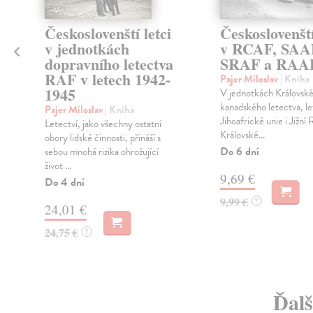
Českoslovenští letci
Českoslovenští
v jednotkách
v RCAF, SAA
dopravního letectva
SRAF a RAA
RAF v letech 1942-
,
Pajer Miloslav
| Kniha
a
1945
V jednotkách Královsk
kanadského letectva, l
Pajer Miloslav
| Kniha
Jihoafrické unie i Jižní
Letectví, jako všechny ostatní
Královské...
obory lidské činnosti, přináší s
Do 6 dní
sebou mnohá rizika ohrožující
život ...
9,69 €
Do 4 dní
9,99 €
?
24,01 €
24,75 €
?
Ďalš