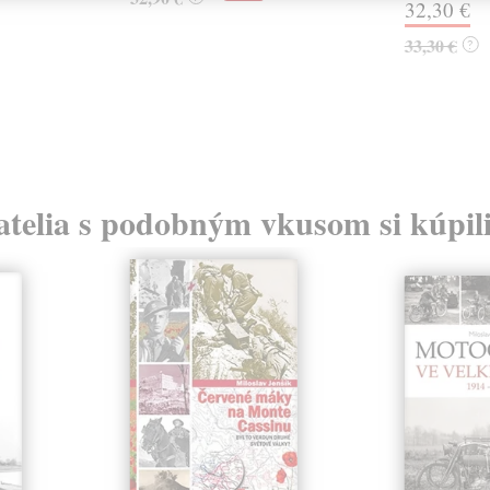
32,30 €
33,30 €
?
atelia s podobným vkusom si kúpili