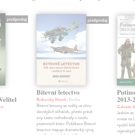
predpredaj
predpredaj
Bitevní letectvo
Putino
elitel
2013-
Brzkovský Marek
| Kniha
Bitevní letouny se rodily ve stínu
rs
Galeotti 
slavnějších stíhaček, přesto právě
Jedním ze 
ony často rozhodovaly o osudu
invaze na 
pozemních bitev. Publikace Bitevní
využití žo
letectvo mapuje dramatický vývoj
vojenských