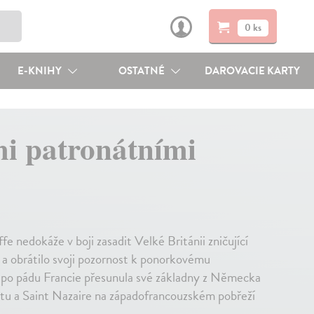
0 ks
E-KNIHY
OSTATNÉ
DAROVACIE KARTY
mi patronátními
e nedokáže v boji zasadit Velké Británii zničující
 a obrátilo svoji pozornost k ponorkovému
á po pádu Francie přesunula své základny z Německa
entu a Saint Nazaire na západofrancouzském pobřeží