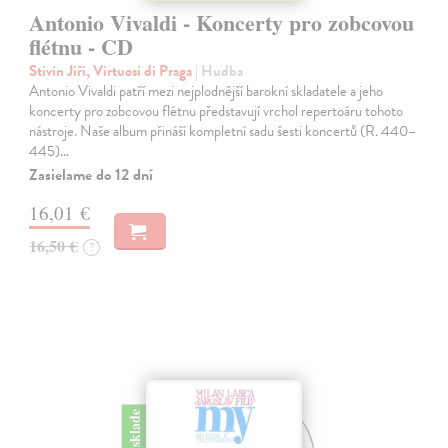
Antonio Vivaldi - Koncerty pro zobcovou
flétnu - CD
Stivín Jiří, Virtuosi di Praga
| Hudba
Antonio Vivaldi patří mezi nejplodnější barokní skladatele a jeho
koncerty pro zobcovou flétnu představují vrchol repertoáru tohoto
nástroje. Naše album přináší kompletní sadu šesti koncertů (R. 440–
445)…
Zasielame do 12 dní
16,01 €
16,50 €
?
na sklade