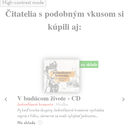
High-contrast mode
Čitatelia s podobným vkusom si
kúpili aj:
na sklade
V budúcom živote - CD
J
Jednofázové kvasenie
| Hudba
Ly
Aj keď tvorba skupiny Jednofázové kvasenie vychádza
Dav
najmä z folku, zámerne sa snaží vyhýbať jednozna...
rei
Na sklade
Na
?