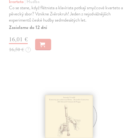
kvarteto
| Hudba
Co se stane, když flétnista a klavírista potkají smyčcové kvarteto a
pěvecký sbor? Vznikne Zvěrokruh! Jeden z nejodvážnějších
experimentů české hudby sedmdesátých let.
Zasielame do 12 dní
16,01 €
16,50 €
?