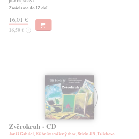
jisté nejistoty?
Zasielame do 12 dní
16,01 €
16,50 €
?
Zvěrokruh - CD
Jonáš Gabriel, Kühnův smíšený sbor, Stivín Jiří, Talichovo