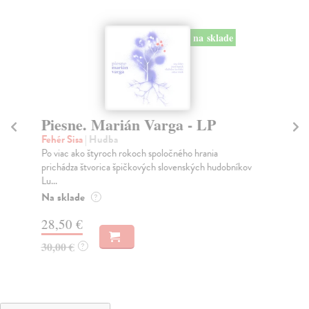
na sklade
Piesne. Marián Varga - LP
S
Fehér Sisa
| Hudba
Bui
Po viac ako štyroch rokoch spoločného hrania
Slo
prichádza štvorica špičkových slovenských hudobníkov
váž
Lu...
Na
Na sklade
?
28
28,50 €
30
30,00 €
?