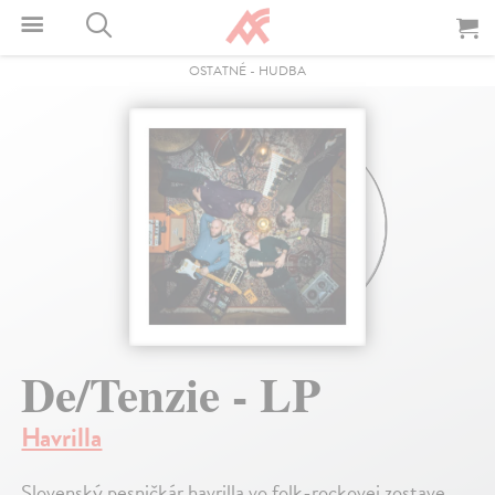
OSTATNÉ
-
HUDBA
De/Tenzie - LP
Havrilla
Slovenský pesničkár havrilla vo folk-rockovej zostave