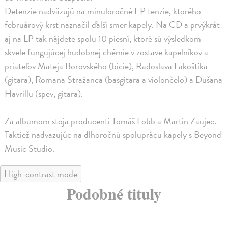
Detenzie nadväzujú na minuloročné EP tenzie, ktorého
februárový krst naznačil ďalší smer kapely. Na CD a prvýkrát
aj na LP tak nájdete spolu 10 piesní, ktoré sú výsledkom
skvele fungujúcej hudobnej chémie v zostave kapelníkov a
priateľov Mateja Borovského (bicie), Radoslava Lakoštíka
(gitara), Romana Stražanca (basgitara a violončelo) a Dušana
Havrillu (spev, gitara).
Za albumom stoja producenti Tomáš Lobb a Martin Zaujec.
Taktiež nadväzujúc na dlhoročnú spoluprácu kapely s Beyond
Music Studio.
High-contrast mode
Podobné tituly