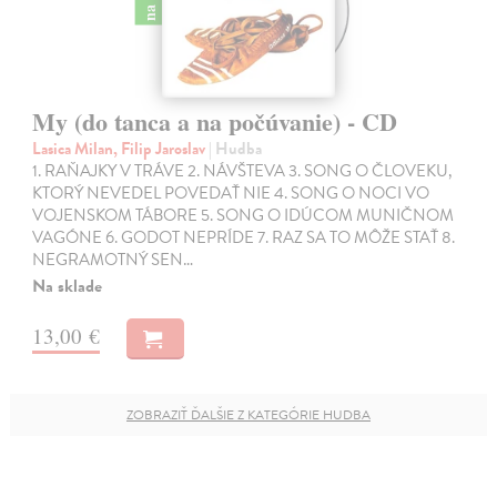
My (do tanca a na počúvanie) - CD
Lasica Milan, Filip Jaroslav
| Hudba
1. RAŇAJKY V TRÁVE 2. NÁVŠTEVA 3. SONG O ČLOVEKU,
KTORÝ NEVEDEL POVEDAŤ NIE 4. SONG O NOCI VO
VOJENSKOM TÁBORE 5. SONG O IDÚCOM MUNIČNOM
VAGÓNE 6. GODOT NEPRÍDE 7. RAZ SA TO MÔŽE STAŤ 8.
NEGRAMOTNÝ SEN…
Na sklade
13,00 €
ZOBRAZIŤ ĎALŠIE Z KATEGÓRIE HUDBA