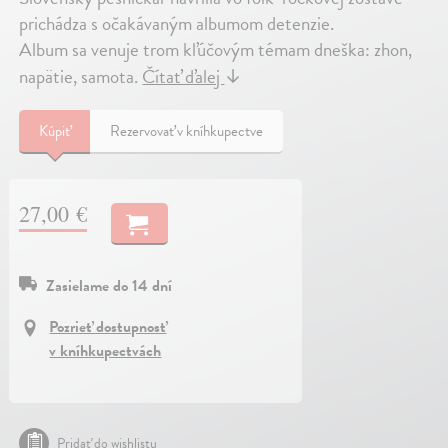
prichádza s očakávaným albumom detenzie.
Album sa venuje trom kľúčovým témam dneška: zhon,
napätie, samota.
Čítať ďalej
↓
Kúpiť
Rezervovať v kníhkupectve
27,00 €
Zasielame do 14 dní
Pozrieť dostupnosť
v kníhkupectvách
Pridať do wishlistu