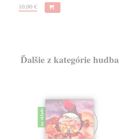
13
10,00 €
15
Ďalšie z kategórie hudba
na sklade