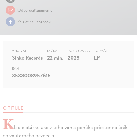
Odporučiť známemu
Zdielať na Facebooku
VYDAVATEĽ
DĹŽKA
ROK VYDANIA
FORMÁT
Slnko Records
22 min.
2025
LP
EAN
8588008957615
O TITULE
K
ladie otázku ako z toho von a ponúka priestor na únik
do vnútorného bezpečia.