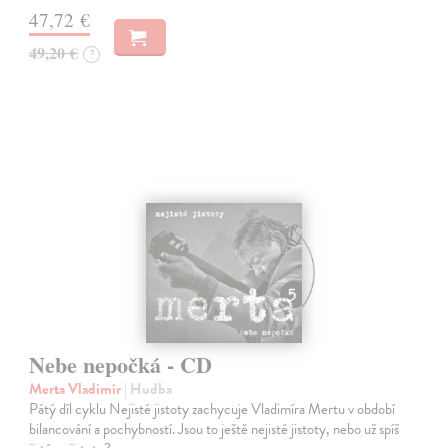
47,72 €
49,20 €
?
Nebe nepočká - CD
Merta Vladimír
| Hudba
Pátý díl cyklu Nejisté jistoty zachycuje Vladimíra Mertu v období
bilancování a pochybností. Jsou to ještě nejisté jistoty, nebo už spíš