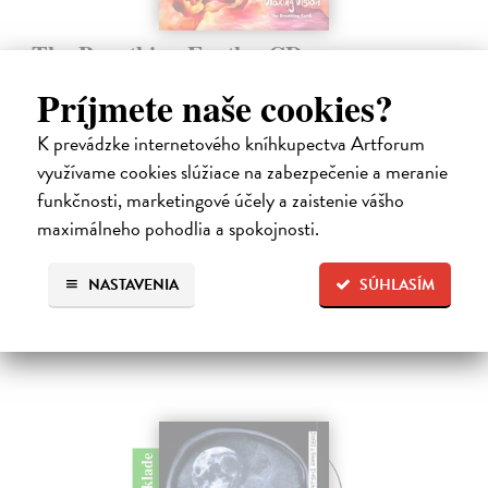
The Breathing Earth - CD
Waking Vision
| Hudba
Príjmete naše cookies?
Dlhých sedemnásť rokov museli čakať fanúšikovia kultového
zoskupenia Waking Vision na nový album. Gitarista a skladateľ John
K prevádzke internetového kníhkupectva Artforum
Shannon a bubeník Martin Valihora, spolužiaci z prestížnej Berklee
College of…
využívame cookies slúžiace na zabezpečenie a meranie
Na sklade
funkčnosti, marketingové účely a zaistenie vášho
maximálneho pohodlia a spokojnosti.
13,00 €
NASTAVENIA
SÚHLASÍM
na sklade