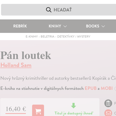
REBRÍK
KNIHY
BOOKS
E-KNIHY
-
BELETRIA
-
DETEKTÍVKY / MYSTERY
Pán loutek
Holland Sam
Nový hrůzný krimithriller od autorky bestsellerů Kopírák a Č
E-kniha na stiahnutie v digitálnych formátoch
EPUB
a
MOBI
P
16,40 €
Titul je dostupný ihneď
O