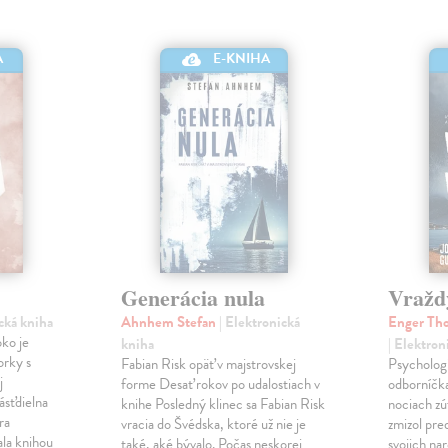
A
E-KNIHA
Generácia nula
Vražd
ická kniha
Ahnhem Stefan
| Elektronická
Enger Tho
ko je
kniha
| Elektron
orky s
Fabian Risk opäť v majstrovskej
Psychologi
j
forme Desať rokov po udalostiach v
odborníčka
ásťdielna
knihe Posledný klinec sa Fabian Risk
nociach zú
ra
vracia do Švédska, ktoré už nie je
zmizol pre
ala knihou
také, aké bývalo. Počas neskorej
svojich nar