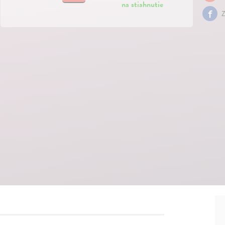
na stiahnutie
Z