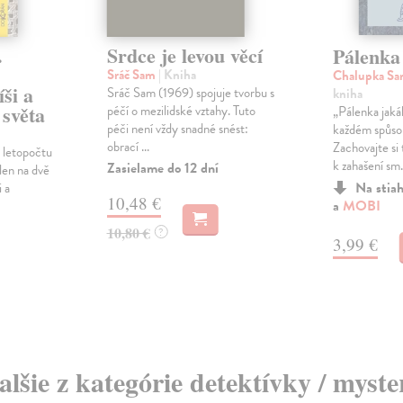
.
Srdce je levou věcí
Pálenka
Sráč Sam
| Kniha
Chalupka S
íši a
Sráč Sam (1969) spojuje tvorbu s
kniha
 světa
péčí o mezilidské vztahy. Tuto
„Pálenka jaká
péči není vždy snadné snést:
každém spůso
obrací ...
Zachovajte si 
 letopočtu
k zahašení sm.
Zasielame do 12 dní
len na dvě
Na stia
 a
10,48 €
a
MOBI
10,80 €
?
3,99 €
alšie z kategórie detektívky / myste