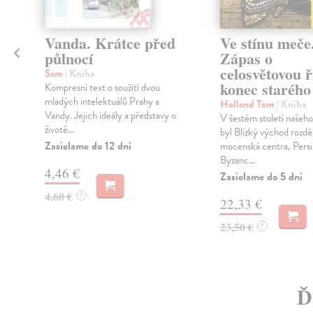
Vanda. Krátce před
Ve stínu meče
půlnocí
Zápas o
celosvětovou ř
Sam
| Kniha
konec starého
o
Kompresní text o soužití dvou
mladých intelektuálů Prahy a
Holland Tom
| Kniha
Vandy. Jejich ideály a představy o
V šestém století našeho
životě...
byl Blízký východ rozdě
Zasielame do 12 dní
mocenská centra, Persii
Byzanc...
4,46 €
Zasielame do 5 dní
4,60 €
?
22,33 €
23,50 €
?
Ď