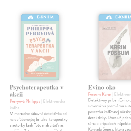
E-KNIHA
E-KNIH
Psychoterapeutka v
Evino oko
akcii
Fossum Karin
| Elektron
Detektívny príbeh Evino o
Perryová Philippa
| Elektronická
slovenskou premiérou aut
kniha
povesťou kráľovnej nórske
Mimoriadne zábavná detektívka od
detektívky. Dnes už jeden
najobľúbenejšej britskej terapeutky
séria o prípadoch inšpekto
a autorky kníh Toto mali čítať naši
Konrada Sejera, ktorá zač