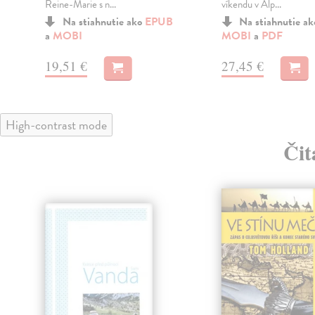
Reine-Marie s n...
víkendu v Alp...
Na stiahnutie ako
EPUB
Na stiahnutie a
a
MOBI
MOBI
a
PDF
19,51 €
27,45 €
High-contrast mode
Čit