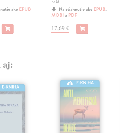
.
na id...
býva
hnutie ako
EPUB
Na stiahnutie ako
EPUB
,
MOBI
a
PDF
a
M
17,69 €
19
 aj:
E-KNIHA
E-KNIHA