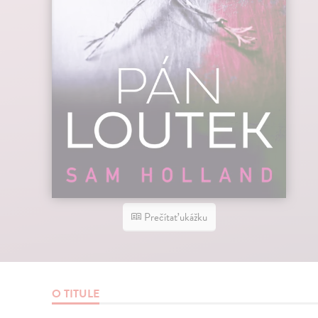
Prečítať ukážku
O TITULE