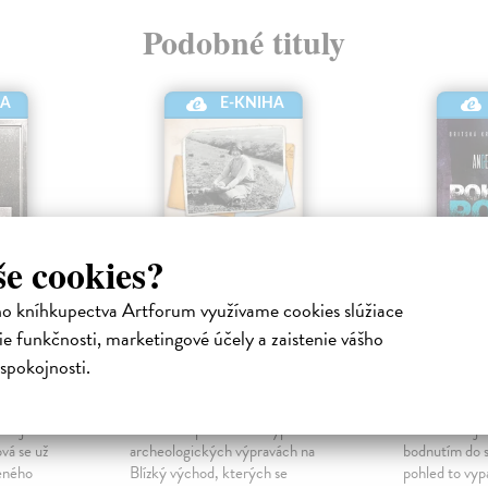
Podobné tituly
HA
E-KNIHA
še cookies?
ho kníhkupectva Artforum využívame cookies slúžiace
e funkčnosti, marketingové účely a zaistenie vášho
Pověz mi, jak žijete
Pokrevn
spokojnosti.
ktronická
Christie Agatha
| Elektronická
Marsonsová 
kniha
Elektronická
do ji
Osobité vzpomínkové vyprávění o
Žena zabitá 
vá se už
archeologických výpravách na
bodnutím do s
eného
Blízký východ, kterých se
pohled to vyp