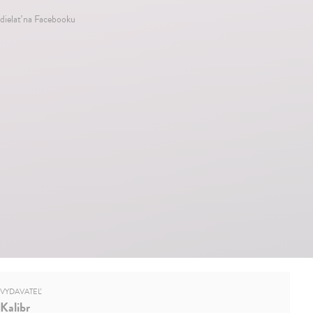
dielať na Facebooku
VYDAVATEĽ
Kalibr