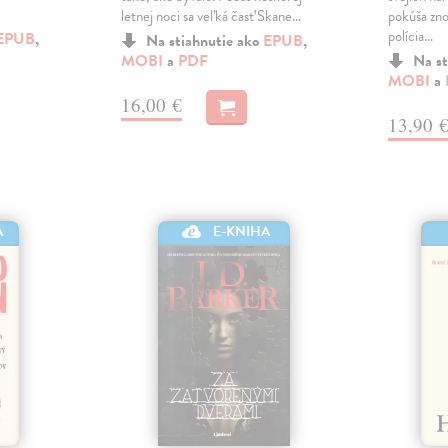
letnej noci sa veľká časť Skane…
pokúša zno
polícia…
EPUB
,
Na stiahnutie ako
EPUB
,
MOBI
a
PDF
Na st
MOBI
a
16,00 €
13,90 
A
E-KNIHA