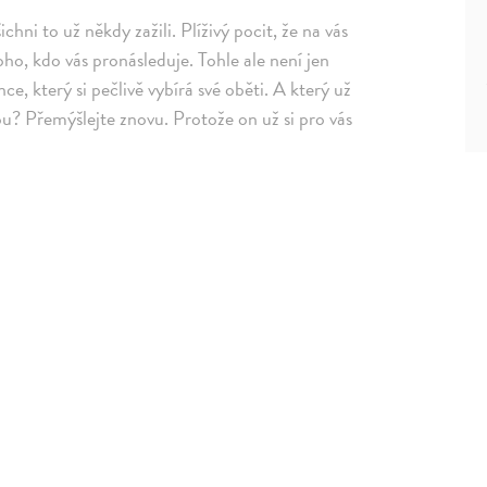
chni to už někdy zažili. Plíživý pocit, že na vás
o, kdo vás pronásleduje. Tohle ale není jen
ce, který si pečlivě vybírá své oběti. A který už
kou? Přemýšlejte znovu. Protože on už si pro vás