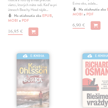
rodičia a Toto by si mali prečítať
Evino oko, zožala…
všetci, ktorých máte radi. Keď sa pri
Na stiahnutie ako
útesoch Beachy Head nájde…
MOBI
a
PDF
Na stiahnutie ako
EPUB
,
MOBI
a
PDF
6,90 €
16,95 €
E-KNIHA
E-KNIH