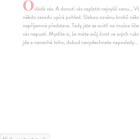
O
vládá vás. A donutí vás zaplatit nejvyšší cenu… Vši
někdo zezadu upírá pohled. Slabou ozvěnu kroků někoh
nepříjemná představa. Tady jste se ocitli na mušce šílen
vás nepustí. Myslíte si, že máte svůj život ve svých ru
jde a nenechá toho, dokud nevydechnete naposledy...
High-contrast mode