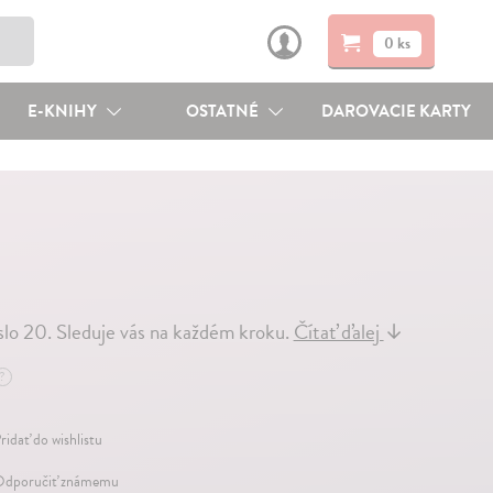
0 ks
E-KNIHY
OSTATNÉ
DAROVACIE KARTY
íslo 20. Sleduje vás na každém kroku.
Čítať ďalej
↓
?
ridať do wishlistu
dporučiť známemu