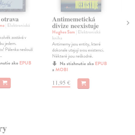
Tá
 otrava
Antimemetická
Ži
divize neexistuje
amo
| Elektronická
Zel
Hughes Sam
| Elektronická
kolvěk zostává v
Nik
kniha
bu jedem.
stan
Antimemy jsou entity, které
to! Pálenka neslouží
Vít
dokonale utajují svou existenci.
..
kate
Některé jsou neškodné.
Na 
hnutie ako
EPUB
Na stiahnutie ako
EPUB
a
MOBI
12
11,95 €
13,
ry