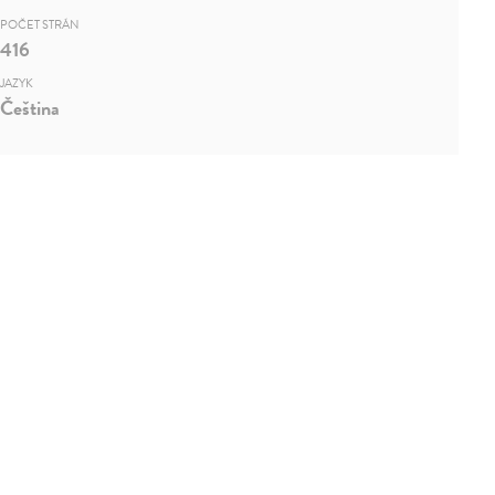
POČET STRÁN
416
JAZYK
Čeština