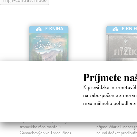
E-KNIHA
E-KNI
Príjmete na
K prevádzke internetové
na zabezpečenie a merani
Šedý vlk
Pozvánka
maximálneho pohodlia a 
Penny Louise
| Elektronická
Fitzek Sebastian
| Ele
kniha
kniha
Vytrvalé telefonáty narušují klid
Pozvánka: Běda tomu, k
srpnového rána manželů
přijme. Marla Lindbergo
Gamachových ve Three Pines.
neumí dočkat prodlouž