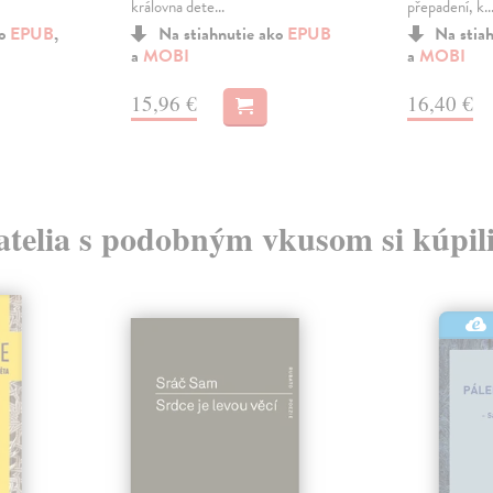
královna dete...
přepadení, k..
ko
EPUB
,
Na stiahnutie ako
EPUB
Na stia
a
MOBI
a
MOBI
15,96 €
16,40 €
atelia s podobným vkusom si kúpili