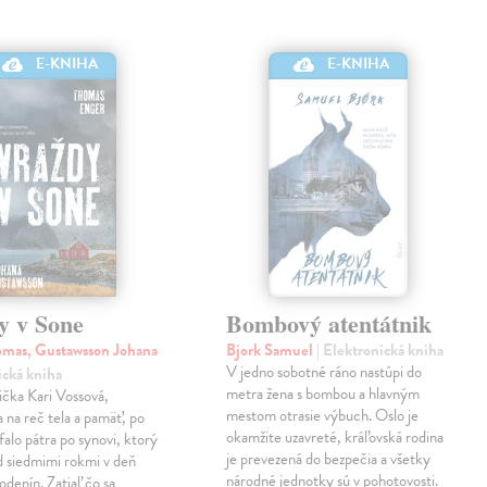
E-KNIHA
E-KNIHA
y v Sone
Bombový atentátnik
mas, Gustawsson Johana
Bjork Samuel
| Elektronická kniha
V jedno sobotné ráno nastúpi do
ická kniha
metra žena s bombou a hlavným
čka Kari Vossová,
mestom otrasie výbuch. Oslo je
 na reč tela a pamäť, po
okamžite uzavreté, kráľovská rodina
falo pátra po synovi, ktorý
je prevezená do bezpečia a všetky
d siedmimi rokmi v deň
národné jednotky sú v pohotovosti.
odenín. Zatiaľ čo sa