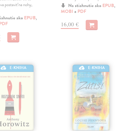
va postaviť na nohy,
Na stiahnutie ako
EPUB
,
MOBI
a
PDF
iahnutie ako
EPUB
,
PDF
16,00 €
€
E-KNIHA
E-KNIHA