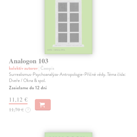
Analogon 103
kolektív autorov
| Časopis
Surrealismus-Psychoanalýza-Antropologie-Příčné vědy. Téma čísla:
Dveře / Okna & spol.
Zasielame do 12 dní
11,12 €
11,70 €
?