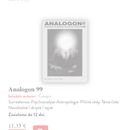
Analogon 99
kolektív autorov
| Časopis
Surrealismus-Psychoanalýza-Antropologie-Příčné vědy. Téma čísla:
Neviditelné / skryté / tajné
Zasielame do 12 dní
11,35 €