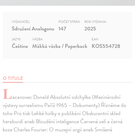
VYDAVATEĽ
POČET STRÁN
ROK VYDANIA
Sdružení Analogonu
147
2025
JAZYK
VÄZBA
EAN
Čeština
Mäkká väzba / Paperback
KOS554728
O TITULE
L
acanovec Donald Absolutní odchylka (Mezinárodní
výstavy surrealismu Paříž 1965 – Dokumenty) Řízněme do
toho Pro tisk Lehké holky a publikáni Obskurantní sklad
haraburdí aneb Bloudění inteligence Červené zelí a černá
koza Charles Fourier: O muzejní orgii aneb Smíšená