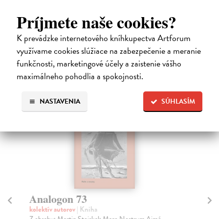
Príjmete naše cookies?
High-contrast mode
K prevádzke internetového kníhkupectva Artforum
využívame cookies slúžiace na zabezpečenie a meranie
Čitatelia s podobným vkusom si
funkčnosti, marketingové účely a zaistenie vášho
kúpili aj:
maximálneho pohodlia a spokojnosti.
NASTAVENIA
SÚHLASÍM
Analogon 73
A
kolektív autorov
| Kniha
kol
Z obsahu: Martin Stejskal: Mare Nostrum Aimé
Sur