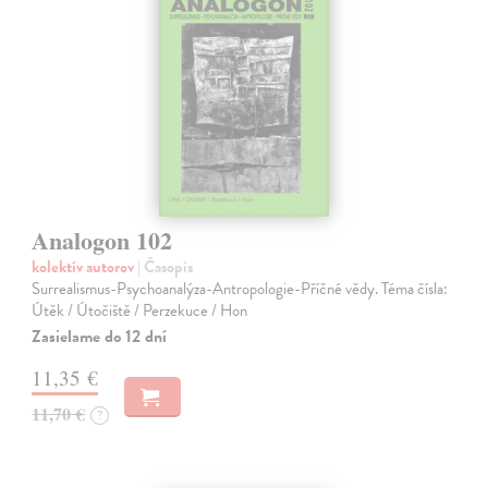
Analogon 102
kolektív autorov
| Časopis
Surrealismus-Psychoanalýza-Antropologie-Příčné vědy. Téma čísla:
Útěk / Útočiště / Perzekuce / Hon
Zasielame do 12 dní
11,35 €
11,70 €
?