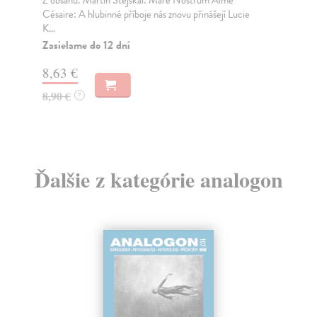
Césaire: A hlubinné příboje nás znovu přinášejí Lucie
věd
K...
Par
Zasielame do 12 dní
Za
8,63 €
8,
8,90 €
8,
?
Ďalšie z kategórie analogon