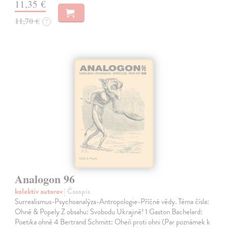
11,35 €
11,70 €
?
Analogon 96
kolektív autorov
| Časopis
Surrealismus-Psychoanalýza-Antropologie-Příčné vědy. Téma čísla:
Ohně & Popely Z obsahu: Svobodu Ukrajině! 1 Gaston Bachelard:
Poetika ohně 4 Bertrand Schmitt: Oheň proti ohni (Par poznámek k