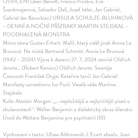
OSVÍCENÍ (Jean Benoît, Francis Picabia, Eva
Švankmajerová, Salvador Dalí, Josef Istler, Jan Gabriel,
Gabriel der Kevorkian) URSULA SCHULZE-BLUHMOVÁ
– DENNÍ A NOČNÍ PŘÍZRAKY MARTIN STEJSKAL –
POODHALENÁ MONSTRA
Mimo téma Gustav Erhart: Malíř, který viděl jinak Annie Le
Brunová: Na místě Bertrand Schmitt: Annie Le Brunová
(1942 – 2024) Výzva k dezerci 27. 7. 2024 zemřel Oldřich
Janota… (Robert Kanócz) Oldřich Janota: Swantje
Časovosti František Dryje: Kateřina tančí Jan Gabriel:
Manifesty surrealismu Ivo Purš: Veselá věda Martina
Stejskala
Kulér Alastair Morgan: „… nejsložitější a nejlyričtější píseň o
zkušenostech“: Walter Benjamin a dialektický obraz šílenství.
Úvod do Waltera Benjamina pro psychiatrii (III)
Vyobrazení v textu: Ulisse Aldrovandi, L‘Ecart absolu, Joan