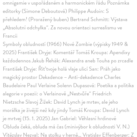
omnigamie v uspořádaném a harmonickém řádu Poznámka
editorky (Simone Deboutová) Philippe Audoin: S
přehledem! (Proražený buben) Bertrand Schmitt: Výstava
„Absolutní odchylka“. Za novou orientaci surrealismu ve
Francii
Symboly obludností (1966) Nové Zombie (výpisky 1949 &
2025) František Dryje: Komentář Tomáš Kroupa: Apendixy
každodennos Jakub Řehák: Alexandra aneb Touha po zrcadle
František Dryje: Řiť tvoje holá vlaje ulicí San: Práh jako
magický prostor Dekadence – Anti-dekadence Charles
Baudelaire Paul Verlaine Solenn Dupasová: Poetika a politika
alegorie v poezii: o Verlainově „Nestvůře“ Friedrich
Nietzsche Slavoj Žižek: David Lynch je mrtev, ale jeho
morálka je živější než kdy jindy Tomáš Kroupa: David Lynch
je mrtvej (15. 1. 2025) Jan Gabriel: Věhlasní hrdinové
Obluda čeká, obluda má čas (minivýbor k obludnosti V. N.)
Vítězslav Nezval: Na stolku v herně… Vratislav Effenberger: Z