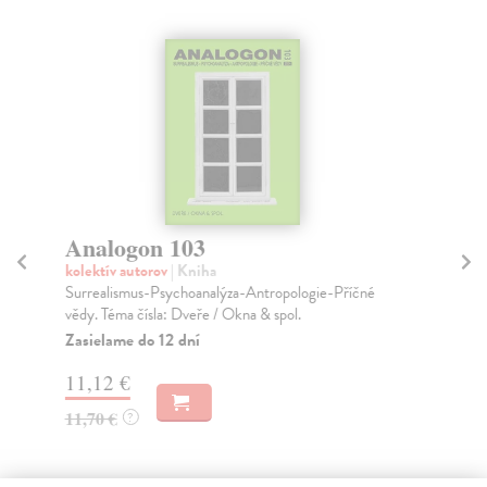
Analogon 103
A
kolektív autorov
| Kniha
kol
Surrealismus-Psychoanalýza-Antropologie-Příčné
Sur
vědy. Téma čísla: Dveře / Okna & spol.
věd
Zasielame do 12 dní
Za
11,12 €
11
11,70 €
11
?