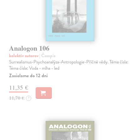
Analogon 106
kolektív autorov
| Časopis
Surrealismus-Psychoanalýza-Antropologie-Příčné vědy. Téma čísla:
Téma čísla: Voda - mlha - led
Zasielame do 12 dní
11,35 €
11,70 €
?