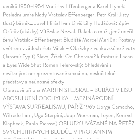
deníků 1950–1954 Vratislav Effenberger a Karel Hynek:
Poslední umře hlady Vratislav Effenberger, Petr Král: Jistý
tlustý básník… Josef Hiršal Ivan Diviš Lilly Hodáčová: Zpěv
Orfeův (ukázky) Vítězslav Nezval: Balada o muži, jenž udeřil
ženu Vratislav Effenberger: Bludiště Marcel Mariën: Postavy
s větrem v zádech Petr Válek – Obrázky z venkovského života
(Jaromír Typlt) Slavoj Žižek: Od Che vuoi? k fantazii: Lacan
a Eyes Wide Shut Roman Telerovský: Shledávání s
nevítaným: nereprezentované sexuálno, neslučitelné
představy a neúnosné afekty
Obrazová příloha MARTIN STEJSKAL – BUBÁCI V LISU
ABOSULUTNÍ ODCHYLKA – MEZINÁRODNÍ
VÝSTAVA SURREALISMU, PAŘÍŽ 1965 (Jorge Camacho,
Wifredo Lam, Ugo Sterpini, Joop Moesman, Toyen, Konrad
Klapheck, Pablo Picasso) OBLUDY UVÁZANÉ NA ŘETĚZ
SVÝCH JITŘIVÝCH BLUDŮ… V PROFÁNNÍM