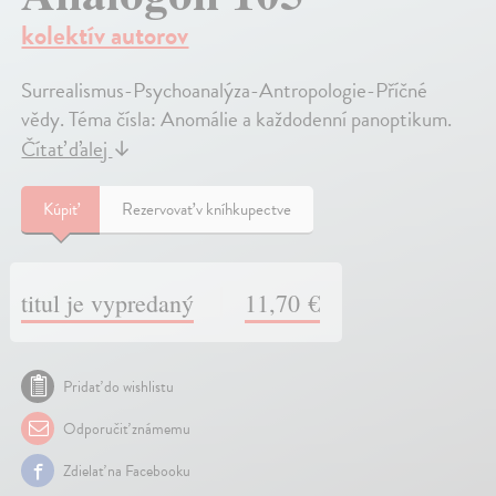
kolektív autorov
Surrealismus-Psychoanalýza-Antropologie-Příčné
vědy. Téma čísla: Anomálie a každodenní panoptikum.
Čítať ďalej
↓
Kúpiť
Rezervovať v kníhkupectve
titul je vypredaný
11,70 €
Pridať do wishlistu
Odporučiť známemu
Zdielať na Facebooku