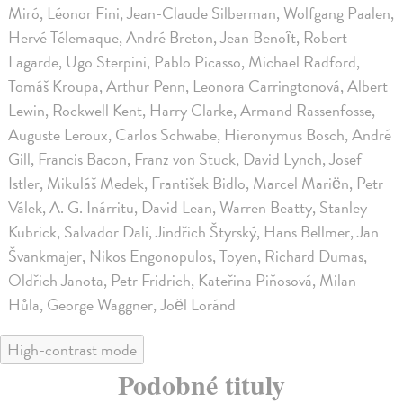
Miró, Léonor Fini, Jean-Claude Silberman, Wolfgang Paalen,
Hervé Télemaque, André Breton, Jean Benoît, Robert
Lagarde, Ugo Sterpini, Pablo Picasso, Michael Radford,
Tomáš Kroupa, Arthur Penn, Leonora Carringtonová, Albert
Lewin, Rockwell Kent, Harry Clarke, Armand Rassenfosse,
Auguste Leroux, Carlos Schwabe, Hieronymus Bosch, André
Gill, Francis Bacon, Franz von Stuck, David Lynch, Josef
Istler, Mikuláš Medek, František Bidlo, Marcel Mariën, Petr
Válek, A. G. Inárritu, David Lean, Warren Beatty, Stanley
Kubrick, Salvador Dalí, Jindřich Štyrský, Hans Bellmer, Jan
Švankmajer, Nikos Engonopulos, Toyen, Richard Dumas,
Oldřich Janota, Petr Fridrich, Kateřina Piňosová, Milan
Hůla, George Waggner, Joël Loránd
High-contrast mode
Podobné tituly