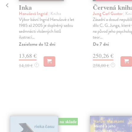
Inka
Červená knih
Hanušová Ingrid
| Kniha
Jung Carl Gustav
| Kn
Výbor básní Ingrid Hanušové z let
Zásadní a dosud nepubl
1985 až 2005 je doplněný sadou
dílo C. G. Junga, které 
sedmnácti vložených listů
na původ jeho psycholo
ilustrací...
teor...
Zasielame do 12 dní
Do 7 dní
13,68 €
250,26 €
14,10 €
258,00 €
?
?
na sklade