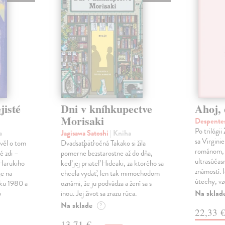
jisté
Dni v kníhkupectve
Ahoj, 
Morisaki
Despentes
Po trilógi
a
Jagisawa Satoshi
| Kniha
sa Virgini
ávěl o tom
Dvadsaťpäťročná Takako si žila
románom, 
é zdi –
pomerne bezstarostne až do dňa,
ultrasúča
Harukiho
keď jej priateľ Hideaki, za ktorého sa
známostí. 
e na
chcela vydať, len tak mimochodom
útechy, vzd
oku 1980 a
oznámi, že ju podvádza a žení sa s
Na sklad
o
inou. Jej život sa zrazu rúca.
Na sklade
?
22,33 
13,71 €