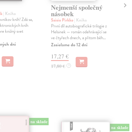
Nejmenší společný
Ov
násobek
ck
| Kniha
Nou
vníkov kníh! Zdá sa,
Aut
Saisio Pirkko
| Kniha
ektronických kníh
svý
První díl autobiografické trilogie z
pre knižný svet
lak
Helsinek — román odehrávající se
muži
ve čtyřech dnech, a přitom běh...
ných dní
Na 
Zasielame do 12 dní
19
17,27 €
20,
17,80 €
?
na sklade
na sklade