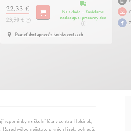
P
22,33 €
Na sklade – Zasielame
O
nasledujúci pracovný deň
23,50 €
?
Z
?
Pozrieť dostupnosť v kníhkupectvách
ují vzpomínky na školní léta v centru Helsinek,
í. Rozechvělou nejistotu prvních lásek, pohledů,