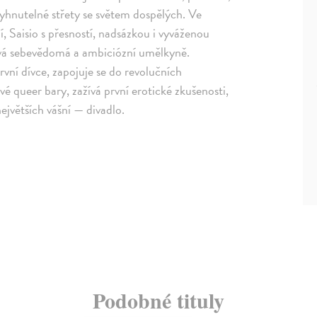
vyhnutelné střety se světem dospělých. Ve
, Saisio s přesností, nadsázkou i vyváženou
tává sebevědomá a ambiciózní umělkyně.
rvní dívce, zapojuje se do revolučních
é queer bary, zažívá první erotické zkušenosti,
ejvětších vášní — divadlo.
Podobné tituly