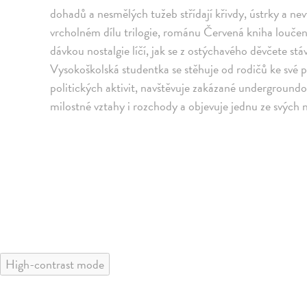
dohadů a nesmělých tužeb střídají křivdy, ústrky a ne
vrcholném dílu trilogie, románu Červená kniha loučení
dávkou nostalgie líčí, jak se z ostýchavého děvčete s
Vysokoškolská studentka se stěhuje od rodičů ke své p
politických aktivit, navštěvuje zakázané undergroundov
milostné vztahy i rozchody a objevuje jednu ze svých n
High-contrast mode