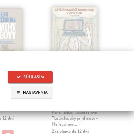
SÚHLASÍM
akubovy
Čtvrtá nejlepší
24
nemocnice v
Mi
á Olga
| Kniha
Americe
NASTAVENIA
 světoznámé polské
Key
752. Podolí,
Rom
Shem Samuel
| Kniha
ho království,
skut
Mnoho let po událostech v Domu
...
člo
Páně nalákají mocní šéfové
soud
o 12 dní
Tlusťocha, aby přijal místo v
Nejlepší nem...
Zas
Zasielame do 12 dní