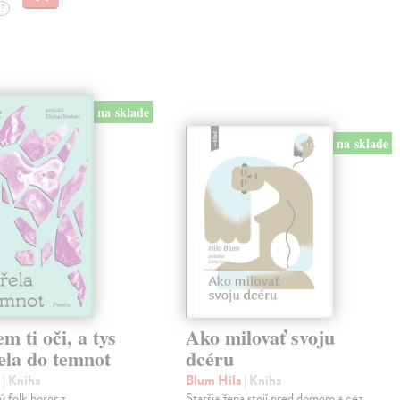
?
na sklade
na sklade
em ti oči, a tys
Ako milovať svoju
ela do temnot
dcéru
e
| Kniha
Blum Hila
| Kniha
 folk horor z
Staršia žena stojí pred domom a cez