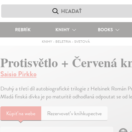
REBRÍK
KNIHY
BOOKS
KNIHY
-
BELETRIA
-
SVETOVÁ
Protisvětlo + Červená k
Saisio Pirkko
Druhý a třetí díl autobiografické trilogie z Helsinek Román P
Mladá finská dívka je po maturitě odhodlaná odpoutat se od lev
Kúpiť
na webe
Rezervovať v kníhkupectve