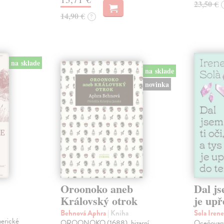
23,50 €
14,90 €
?
na sklade
na sklade
novinka
Oroonoko aneb
Dal js
Královský otrok
je upř
Behnová Aphra
| Kniha
Sola Iren
merické
OROONOKO (1688), bizarní
Oceňovaný