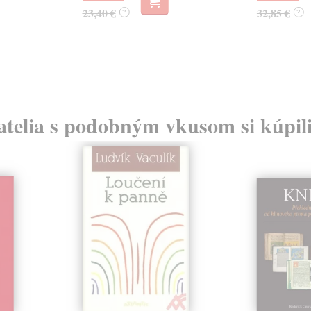
23,40 €
32,85 €
?
?
atelia s podobným vkusom si kúpili