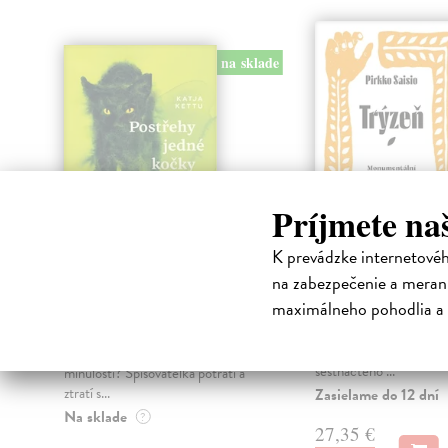
na sklade
Príjmete na
K prevádzke internetové
Postřehy jedné
Trýzeň
na zabezpečenie a merani
kočky
Saisio Pirkko
| Kniha
maximálneho pohodlia a 
Originální kronika Evro
Kettu Katja
| Kniha
renesance do dvacátého s
Když budoucnost přestane
Na přelomu patnáctého
existovat, můžeme najít útěchu v
šestnáctého ...
minulosti? Spisovatelka potratí a
ztratí s...
Zasielame do 12 dní
Na sklade
?
27,35 €