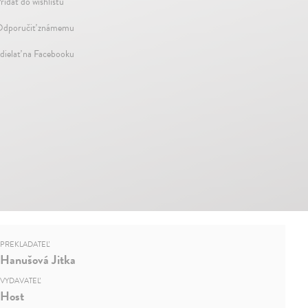
ridať do wishlistu
dporučiť známemu
dielať na Facebooku
PREKLADATEĽ
Hanušová Jitka
VYDAVATEĽ
Host