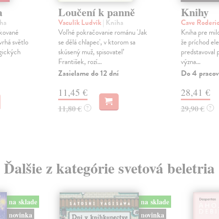
a
Loučení k panně
Knihy
iha
Vaculík Ludvík
| Kniha
Cave Roderi
ikované
Voľné pokračovanie románu 'Jak
Kniha pre milo
vrhá světlo
se dělá chlapec', v ktorom sa
že príchod el
gických
skúsený muž, spisovateľ
predstavoval 
František, rozí...
význa...
Zasielame do 12 dní
Do 4 pracov
11,45 €
28,41 €
11,80 €
29,90 €
?
?
Ďalšie z kategórie svetová beletria
na sklade
na sklade
novinka
novinka