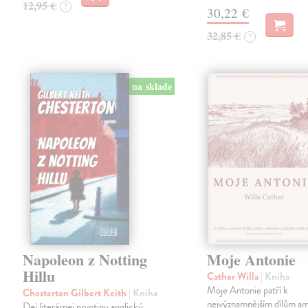
12,95 €
?
30,22 €
32,85 €
?
na sklade
Napoleon z Notting
Moje Antonie
Hillu
Cather Willa
| Kniha
Moje Antonie patří k
Chesterton Gilbert Keith
| Kniha
nejvýznamnějším dílům a
Dej literárnej prvotiny anglický