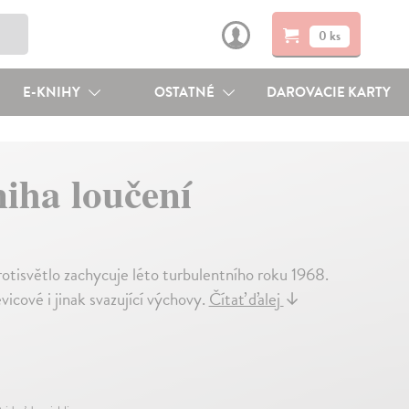
0 ks
E-KNIHY
OSTATNÉ
DAROVACIE KARTY
niha loučení
rotisvětlo zachycuje léto turbulentního roku 1968.
icové i jinak svazující výchovy.
Čítať ďalej
↓