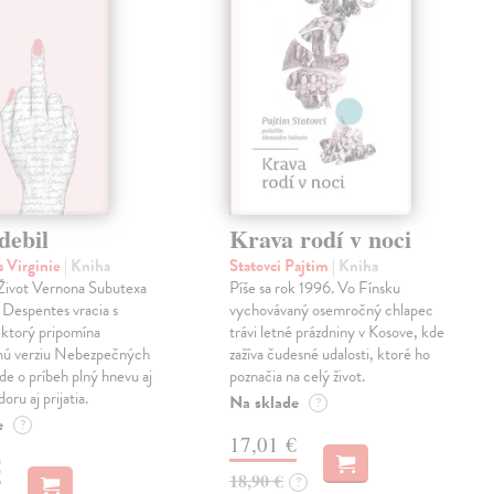
debil
Krava rodí v noci
 Virginie
| Kniha
Statovci Pajtim
| Kniha
i Život Vernona Subutexa
Píše sa rok 1996. Vo Fínsku
e Despentes vracia s
vychovávaný osemročný chlapec
ktorý pripomína
trávi letné prázdniny v Kosove, kde
snú verziu Nebezpečných
zažíva čudesné udalosti, ktoré ho
Ide o príbeh plný hnevu aj
poznačia na celý život.
oru aj prijatia.
Na sklade
?
e
?
17,01 €
€
18,90 €
?