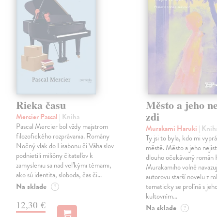
Rieka času
Město a jeho ne
zdi
Mercier Pascal
| Kniha
Pascal Mercier bol vždy majstrom
Murakami Haruki
| Knih
filozofického rozprávania. Romány
Ty jsi to byla, kdo mi vypr
Nočný vlak do Lisabonu či Váha slov
městě. Město a jeho nejist
podnietili milióny čitateľov k
dlouho očekávaný román 
zamysleniu sa nad veľkými témami,
Murakamiho volně navazuj
ako sú identita, sloboda, čas či…
autorovu starší novelu z r
Na sklade
tematicky se prolíná s jeh
?
kultovním…
12,30 €
Na sklade
?