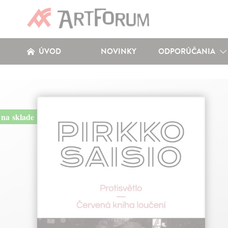
ÚVOD
NOVINKY
ODPORÚČANIA
na sklade