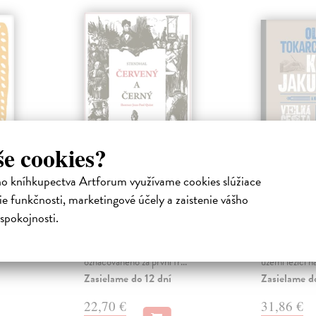
še cookies?
ho kníhkupectva Artforum využívame cookies slúžiace
Červený a černý
Knihy J
e funkčnosti, marketingové účely a zaistenie vášho
Stendhal
| Kniha
Tokarczukov
spokojnosti.
py od
Další vydání jednoho z
Opus magnum
toletí...
nejvýznamnějších klasických děl
autorky Rok 1
 a
evropské literatury,
součást Polské
označovaného za první fr...
území ležící na
Zasielame do 12 dní
Zasielame d
22,70 €
31,86 €