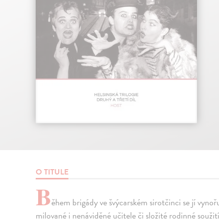
O TITULE
B
ěhem brigády ve švýcarském sirotčinci se jí vynoř
milované i nenáviděné učitele či složité rodinné soužit