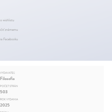
o wishlistu
čiť známemu
 na Facebooku
VYDAVATEĽ
Filosofia
POČET STRÁN
503
ROK VYDANIA
2025