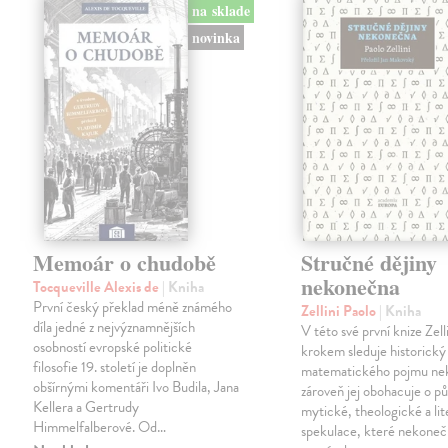
na sklade
novinka
Memoár o chudobě
Stručné dějiny
nekonečna
Tocqueville Alexis de
| Kniha
První český překlad méně známého
Zellini Paolo
| Kniha
díla jedné z nejvýznamnějších
V této své první knize Zell
osobností evropské politické
krokem sleduje historický
filosofie 19. století je doplněn
matematického pojmu ne
obšírnými komentáři Ivo Budila, Jana
zároveň jej obohacuje o p
Kellera a Gertrudy
mytické, theologické a lit
Himmelfalberové. Od…
spekulace, které nekoneč