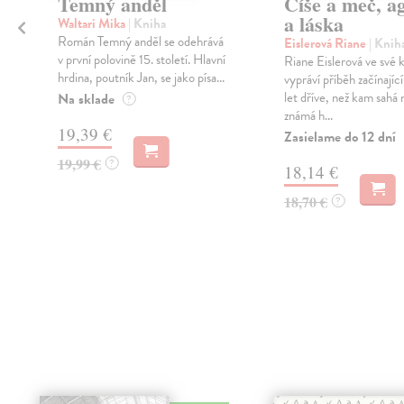
Temný anděl
Číše a meč, a
a láska
Waltari Mika
| Kniha
Román Temný anděl se odehrává
Eislerová Riane
| Knih
v první polovině 15. století. Hlavní
Riane Eislerová ve své 
hrdina, poutník Jan, se jako písa...
vypráví příběh začínající
let dříve, než kam sahá 
Na sklade
?
známá h...
19,39 €
Zasielame do 12 dní
19,99 €
?
18,14 €
18,70 €
?