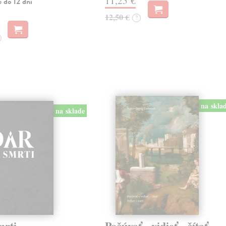
11,25 €
 do 12 dní
12,50 €
?
na skla
na sklade
mrti
Počúvať - vidieť - čítať