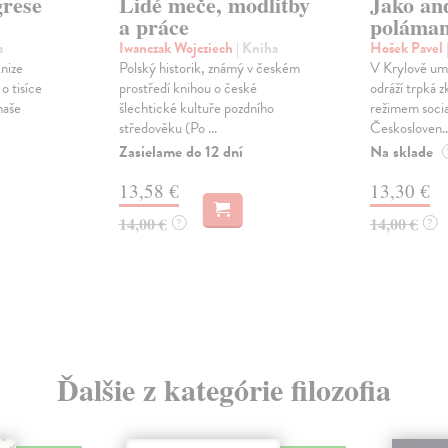
grese
Lidé meče, modlitby
Jako and
a práce
poláman
a
Iwanczak Wojcziech
| Kniha
Hošek Pavel
knize
Polský historik, známý v českém
V Krylově um
 o tisíce
prostředí knihou o české
odráží trpká z
naše
šlechtické kultuře pozdního
režimem socia
středověku (Po ...
Českosloven..
Zasielame do 12 dní
Na sklade
13,58 €
13,30 €
14,00 €
14,00 €
?
?
Ďalšie z kategórie filozofia