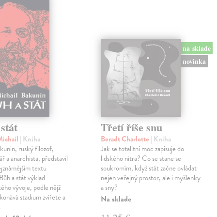
na sklade
novinka
stát
Třetí říše snu
Michail
| Kniha
Beradt Charlotte
| Kniha
kunin, ruský filozof,
Jak se totalitní moc zapisuje do
ř a anarchista, představil
lidského nitra? Co se stane se
ejznámějším textu
soukromím, když stát začne ovládat
ůh a stát výklad
nejen veřejný prostor, ale i myšlenky
ého vývoje, podle nějž
a sny?
konává stadium zvířete a
Na sklade
…