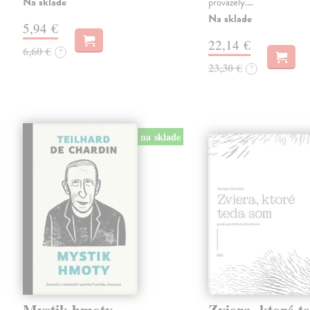
Na sklade
provázely.…
Na sklade
5,94 €
22,14 €
6,60 €
?
23,30 €
?
na sklade
Mystik hmoty
Zviera, ktoré t