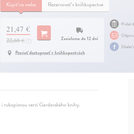
Kúpiť
na webe
Rezervovať v kníhkupectve
Pridať d
21,47 €
Odporu
Zasielame do 12 dní
22,60 €
?
Zdielať
Pozrieť dostupnosť v kníhkupectvách
u i rukopisnou verzi Gardavského knihy.