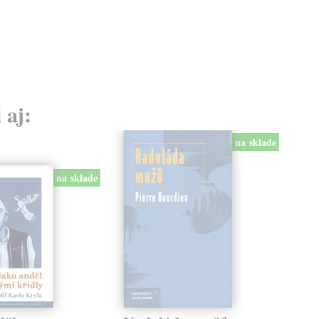
 aj:
na sklade
na sklade