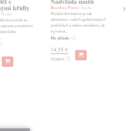
ěl s
Nadvláda mužů
Di
ými křídly
di
Bourdieu Pierre
| Kniha
Mužská dominance je tak
| Kniha
Budr
zakotvena v našich společenských
ělecké tvorbě se
Knih
praktikách a našem nevědomí, že
kušenost s totalitním
půso
si jí sotva...
listického
úvah
.
Na sklade
Zas
?
?
14,55 €
12
15,00 €
?
13,