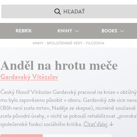
REBRÍK
KNIHY
BOOKS
KNIHY
-
SPOLOČENSKÉ VEDY
-
FILOZOFIA
Anděl na hrotu meče
Gardavský Vítězslav
Český filosof Vítězslav Gardavský pracoval na knize v obtíž
mu bylo zapovězeno působit v oboru. Gardavský zde sice nava
(Bůh není zcela mrtev, Naděje ze skepse), nicméně současně r
zcela původní úvahy, v nichž se pokouší rehabilitovat „proroka“
společenské funkci sociálního kritika.
Čítať ďalej
↓