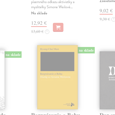
Zasielame
písemného odkazu aktivistky a
myslitelky Simone Weilové…
9,02 €
Na sklade
9,30 €
?
12,92 €
13,60 €
?
na sklade
na sklade
eda
Rozprávanie o Bohu
Dar s