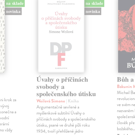
na sklade
na sklade
novinka
novinka
Úvahy o příčinách
Bůh a 
svobody a
Bakunin 
společenského útisku
Michail Ba
revolucioná
ini krok za
Weilová Simone
| Kniha
ve svém n
 vývoj
Argumentačně sevřené a
nazvaném B
konečna a
myšlenkově subtilní Úvahy o
společensk
ůvodní
příčinách svobody a společenského
člověk pře
erární
útisku, psané ve druhé půli roku
božského
no vždy
1934, tvoří přehlížené jádro