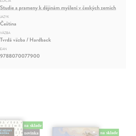
EDÍCIA
Studie a prameny k dějinám myšlení v českých zemích
JAZYK
Čeština
VÄZBA
Tvrdá väzba / Hardback
EAN
9788070077900
na sklade
na sklade
novinka